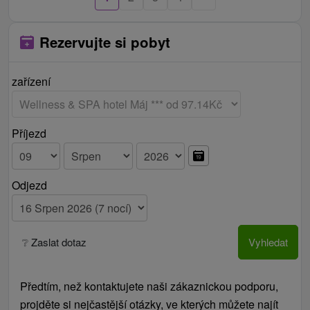
Ceník - Informace
Rezervujte si pobyt
Možnost prodloužení pobytu.
zařízení
Příjezd
Odjezd
❔ Zaslat dotaz
Vyhledat
Předtím, než kontaktujete naši zákaznickou podporu,
projděte si nejčastější otázky, ve kterých můžete najít