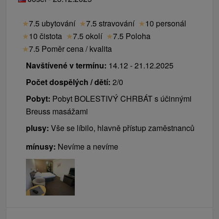
★
7.5 ubytování
★
7.5 stravování
★
10 personál
★
10 čistota
★
7.5 okolí
★
7.5 Poloha
★
7.5 Poměr cena / kvalita
Navštívené v termínu:
14.12 - 21.12.2025
Počet dospělých / dětí:
2/0
Pobyt:
Pobyt BOLESTIVÝ CHRBÁT s účinnými
Breuss masážami
plusy:
Vše se líbilo, hlavně přístup zaměstnanců
mínusy:
Nevíme a nevíme