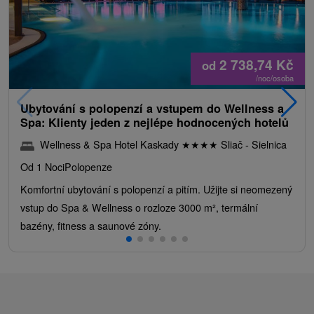
2 738,74
Kč
od
/noc/osoba
Ubytování s polopenzí a vstupem do Wellness a
Spa: Klienty jeden z nejlépe hodnocených hotelů
Wellness & Spa Hotel Kaskady
★
★
★
★
Sliač - Sielnica
Od 1 Noci
Polopenze
Komfortní ubytování s polopenzí a pitím. Užijte si neomezený
vstup do Spa & Wellness o rozloze 3000 m², termální
bazény, fitness a saunové zóny.