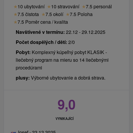
★
10 ubytování
★
10 stravování
★
7.5 personál
★
7.5 čistota
★
7.5 okolí
★
7.5 Poloha
★
7.5 Poměr cena / kvalita
Navštívené v termínu:
22.12 - 29.12.2025
Počet dospělých / dětí:
2/0
Pobyt:
Komplexný kúpeľný pobyt KLASIK -
liečebný program na mieru so 14 liečebnými
procedúrami
plusy:
Výborné ubytovanie a dobrá strava.
9,0
VYNIKAJÍCÍ
Josef - 23.12.2025