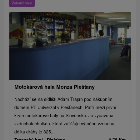
Zobrazit více
Mestské a zámocké parky
Vyhliadkové lety a plavby
Štíty
Jazerá, plesá, vodné nádrže
Technické pamiatky
Pamätníky
Vodopády
Drevené kostolíky
Hrady, zámky, zrúcaniny
Skanzeny
Aquaparky, kúpaliská
Pramene
Divadlá
Jazda na koni
Túry a turistické chodníky
Kaštiele
Horské chaty
Sakrálne miesta
Plte, rafting, splavy
Architektonické stavby
Lyžiarske strediská
Golfové ihriská
Motokárové dráhy
Amfiteátre a kiná v prírode
Vínne cesty
Cyklotrasy
Motokárová hala Monza Piešťany
Nachází se na sídlišti Adam Trajan pod nákupním
domem PT Univerzal v Piešťanech. Patří mezi první
kryté motokárové haly na Slovensku. Je vybavena
vzduchotechnikou, která zajišťuje výměnu vzduchu,
délka dráhy je 325...
Trnavský kraj -
Piešťany
0.75 Km