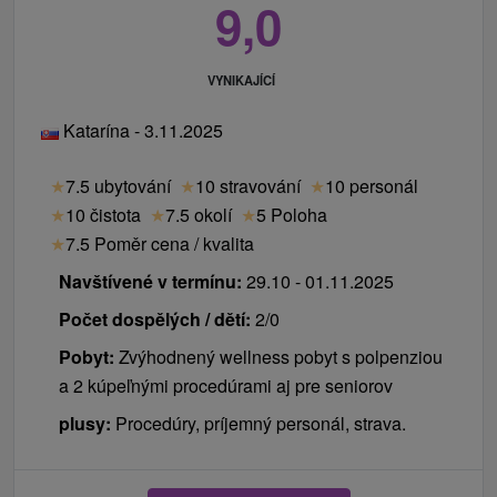
9,0
VYNIKAJÍCÍ
Katarína - 3.11.2025
★
7.5 ubytování
★
10 stravování
★
10 personál
★
10 čistota
★
7.5 okolí
★
5 Poloha
★
7.5 Poměr cena / kvalita
Navštívené v termínu:
29.10 - 01.11.2025
Počet dospělých / dětí:
2/0
Pobyt:
Zvýhodnený wellness pobyt s polpenziou
a 2 kúpeľnými procedúrami aj pre seniorov
plusy:
Procedúry, príjemný personál, strava.