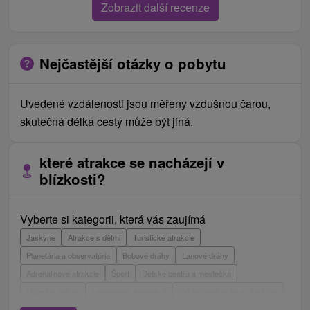
Zobrazit další recenze
Nejčastější otázky o pobytu
Uvedené vzdálenosti jsou měřeny vzdušnou čarou,
skutečná délka cesty může být jiná.
které atrakce se nacházejí v
blízkosti?
Vyberte si kategorii, která vás zaujímá
Jaskyne
Atrakce s dětmi
Turistické atrakcie
Planetária a observatória
Bobové dráhy
Lanové dráhy
Adrenalinové atrakcie
Šport
Detské centrá a mestečká
Múzeá a galérie
Laserarény a paintball
Vyhliadkové veže a chodníky
ZOO a zvieracie farmy
Escaperoom
Botanické záhrady