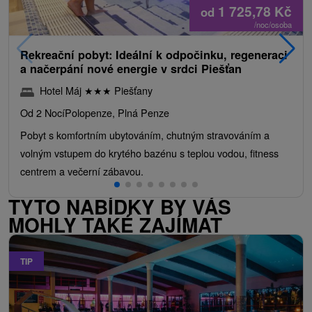
1 725,78
Kč
od
/noc/osoba
Rekreační pobyt: Ideální k odpočinku, regeneraci
a načerpání nové energie v srdci Piešťan
Hotel Máj
★
★
★
Piešťany
Od 2 Nocí
Polopenze, Plná Penze
Pobyt s komfortním ubytováním, chutným stravováním a
volným vstupem do krytého bazénu s teplou vodou, fitness
centrem a večerní zábavou.
TYTO NABÍDKY BY VÁS
MOHLY TAKÉ ZAJÍMAT
TIP