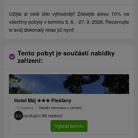
Užijte si celé léto výhodněji! Získejte slevu 10% na
všechny pobyty v termínu 5. 6. - 27. 9. 2026. Rezervujte
si svůj dokonalý relax již nyní!
Tento pobyt je součástí nabídky
zařízení:
Hotel Máj
★
★
★
Piešťany
Fotogalerie
Detailní informace o zařízení
9,0
vynikající
·
89 recenzí
Vybrat termín