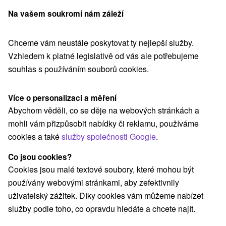
Na vašem soukromí nám záleží
člen skupiny
Sorger
Chceme vám neustále poskytovat ty nejlepší služby.
ťany
BOLESTIVÉ KLOUBY - cílená úleva pro klouby - moderní léčba v
Vzhledem k platné legislativě od vás ale potřebujeme
souhlas s používáním souborů cookies.
BOLESTIVÉ KLOUBY - cílená úleva
pro klouby - moderní léčba v
Více o personalizaci a měření
pohybu
Abychom věděli, co se děje na webových stránkách a
Hotel Máj
★
★
★
Piešťany
Piešťany
mohli vám přizpůsobit nabídky či reklamu, používáme
cookies a také
služby společnosti Google
.
Vybrat termín
Co jsou cookies?
Cookies jsou malé textové soubory, které mohou být
používány webovými stránkami, aby zefektivnily
Navigovat do místa
uživatelský zážitek. Díky cookies vám můžeme nabízet
služby podle toho, co opravdu hledáte a chcete najít.
9,0
vynikající
89 recenzí
·