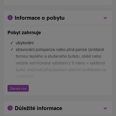
Informace o pobytu
Pobyt zahrnuje
ubytování
stravování polopenze nebo plná penze (snídaně
formou teplého a studeného bufetu, oběd nebo
večeře servírovaná výběrem z 5 menu + salátový
bufet, možnost přizpůsobení dietním potřebám na
vyžádání)
Zobrazit více
16 léčebných procedur "Bolestivé klouby"
1x konzultace s fyzioterapeutem
Důležité informace
4x MLS Laser M8 - robotický vysoce výkonný laser