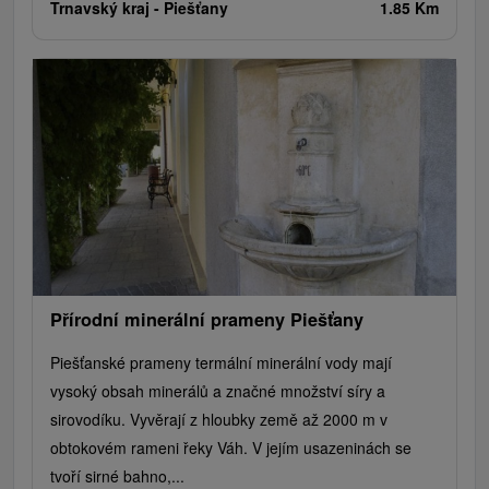
Trnavský kraj -
Piešťany
1.85 Km
Přírodní minerální prameny Piešťany
Piešťanské prameny termální minerální vody mají
vysoký obsah minerálů a značné množství síry a
sirovodíku. Vyvěrají z hloubky země až 2000 m v
obtokovém rameni řeky Váh. V jejím usazeninách se
tvoří sirné bahno,...