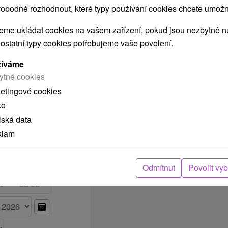
obodně rozhodnout, které typy používání cookies chcete umožni
Vybrat termín
 2,414.00 Kč
NÍ
CENU
SE SNÍDANÍ
me ukládat cookies na vašem zařízení, pokud jsou nezbytně nu
CENTRA
MELISSA
.
 ostatní typy cookies potřebujeme vaše povolení.
Vybrat termín
 2,414.00 Kč
žíváme
ytné cookies
ketingové cookies
Vybrat termín
 2,414.00 Kč
ko
»
lská data
klam
Odmítnut
Povolit vy