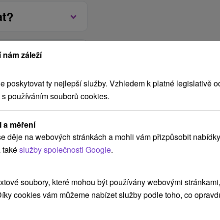
daně, neomezený vstup
 včetně kvalitních vín.
at?
saunový svět (bez
zónní speciality a
e mohou občerstvit i v
ny formou bufetových
 nám záleží
rte, obědy formou á la
poskytovat ty nejlepší služby. Vzhledem k platné legislativě o
a placené.
Kč
 s používáním souborů cookies.
oc u hotelu (10 míst,
telu.
ané parkoviště 50 m od
a poplatek.
Jan
Feb
Mar
dub
květen
červen
če
i a měření
6
2027
2027
2027
2027
2027
2027
e děje na webových stránkách a mohli vám přizpůsobit nabídky
9 let 10 € / noc, dítě
 také
služby společnosti Google
.
 let 23 € / noc
 hod.
Zvolené
od 2,414.00 Kč
xtové soubory, které mohou být používány webovými stránkami, 
 Díky cookies vám můžeme nabízet služby podle toho, co opravd
Vybrat termín
 2,414.00 Kč