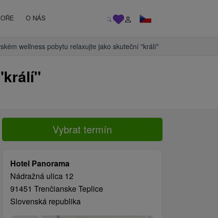
MOŘE
O NÁS
ském wellness pobytu relaxujte jako skuteční "králí"
králí"
Vybrat termín
Hotel Panorama
Nádražná ulica 12
91451 Trenčianske Teplice
Slovenská republika