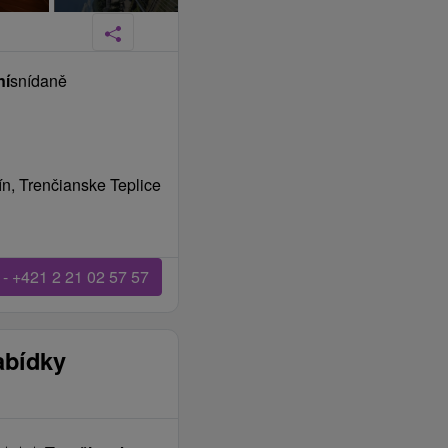
ní
snídaně
n, Trenčianske Teplice
 - +421 2 21 02 57 57
abídky