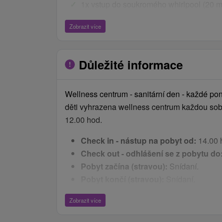
1x vstup do soukromého whirlpool (20 m
neomezený vstup do zážitkového bazé
Zobrazit více
neomezený vstup do fitness centra
neomezený vstup do saunového světa (f
aroma sauna, parní sauna, ledové vědro
Důležité informace
Ceník - Bonusy
Wellness centrum - sanitární den - každé pon
župan a pantofle po příchodu na pokoji k
děti vyhrazena wellness centrum každou sob
sleva 10 % na další wellness služby
12.00 hod.
sleva 10 % do hotelové restaurace na a J
jídlo)
Check in - nástup na pobyt od:
14.00 
sleva 5 % na procedury v lázních
Check out - odhlášení se z pobytu do
internetové WiFi připojení
Pobyt začína (stravou):
Snídaní.
Pobyt končí (stravou):
Snídaní.
děti
Podávání stravy:
Hotelová restaurace T
Dítě do 2,99 let bez nároku na lůžko a 
Zobrazit více
pěkné zahrady s vodopádem nabízí gurm
Dětská postýlka na vyžádání za příplate
domácí a mezinárodní kuchyně uvařené z