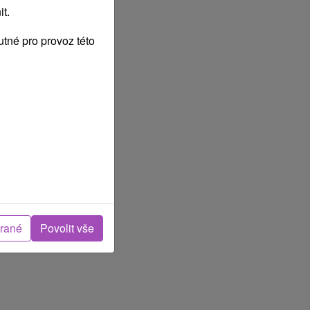
t.
tné pro provoz této
brané
Povolit vše