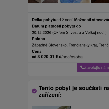
Délka pobytu
od 2 nocí
Možnosti stravová
Datum platnosti pobytu do
20.12.2026 (Okrem Silvestra a Veľkej noci.)
Poloha
Západné Slovensko, Trenčiansky kraj, Trenčí
Cena
3 020,01
Kč
/noc/osoba
od
Zavolejte nám
Tento pobyt je součástí n
zařízení: