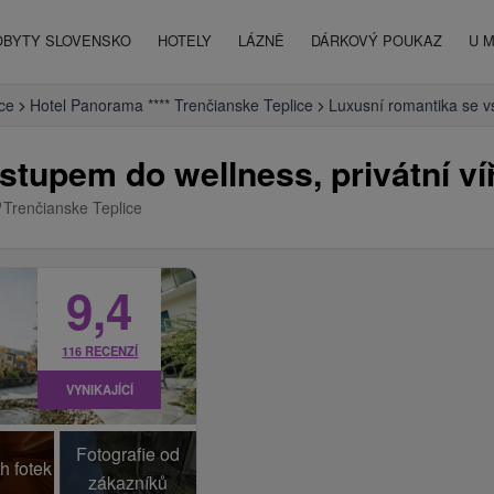
OBYTY SLOVENSKO
HOTELY
LÁZNĚ
DÁRKOVÝ POUKAZ
U 
ce
Hotel Panorama **** Trenčianske Teplice
Luxusní romantika se vs
stupem do wellness, privátní v
Trenčianske Teplice
9,4
116 RECENZÍ
VYNIKAJÍCÍ
Fotografie od
h fotek
zákazníků