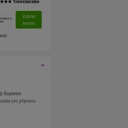
★
★
★
Trenčianske
Vybrat
formace o
ení
termín
enzí
i Superior
, sada pro přípravu