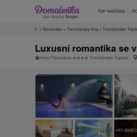
TOP NABÍDKA
P
člen skupiny
Sorger
 Slovensku
Západné Slovensko
Trenčiansky kraj
Trenčianske Tepli
Luxusní romantika se v
Hotel Panorama
★
★
★
★
Trenčianske Teplice
+43 dalšíc