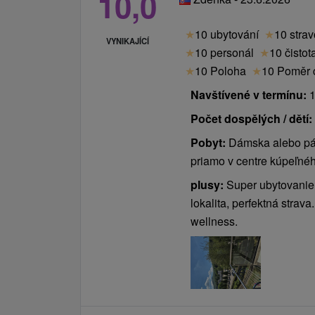
10,0
★
10 ubytování
★
10 stra
VYNIKAJÍCÍ
★
10 personál
★
10 čistot
★
10 Poloha
★
10 Poměr c
Navštívené v termínu:
1
Počet dospělých / dětí:
Pobyt:
Dámska alebo pá
priamo v centre kúpeľné
plusy:
Super ubytovanie 
lokalita, perfektná strav
wellness.