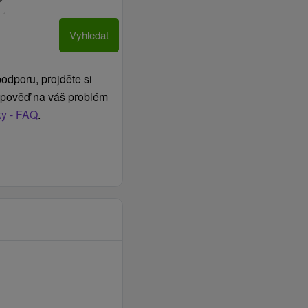
Vyhledat
odporu, projděte si
odpověď na váš problém
ky - FAQ
.