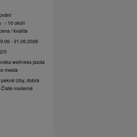
vování
a
★
10 okolí
ena / kvalita
9.06 - 21.06.2026
2/0
nska wellness jazda
ho mesta
pekné izby, dobrá
a. Čisté moderné