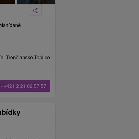
ní
snídaně
n, Trenčianske Teplice
 - +421 2 21 02 57 57
abídky