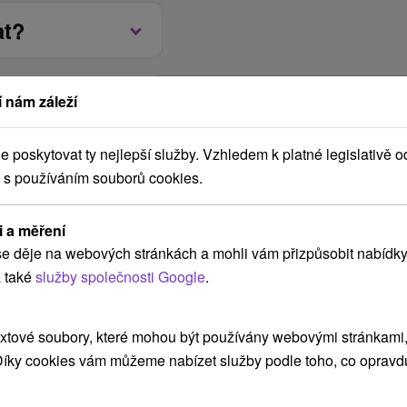
služby zdarma.
 včetně kvalitních vín.
at?
k.
zónní speciality a
daně, neomezený vstup
e mohou občerstvit i v
 saunový svět.
ny formou bufetových
 nám záleží
rte, obědy formou á la
poskytovat ty nejlepší služby. Vzhledem k platné legislativě o
a placené.
Kč
 s používáním souborů cookies.
telu.
c u hotelu (10 míst,
a poplatek.
ané parkoviště 50 m od
Jan
Feb
Mar
dub
květen
červen
če
i a měření
6
2027
2027
2027
2027
2027
2027
e děje na webových stránkách a mohli vám přizpůsobit nabídky
 také
služby společnosti Google
.
 let 10 € / noc, dítě od
 23 € / noc
Zvolené
od 3,021.00 Kč
xtové soubory, které mohou být používány webovými stránkami, 
 hod.
 Díky cookies vám můžeme nabízet služby podle toho, co opravd
Vybrat termín
 3,021.00 Kč