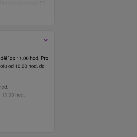
 (Ajurvédská masáž 50
.)
kou sektu (50 min.)
a fitness centra
dělí do 11.00 hod. Pro
otu od 10.00 hod. do
u a ovocem
hod.
:
10.00 hod.
dlo)
ianské Teplice
illia s výhledem do
ánské speciality
 čerstvých surovin.