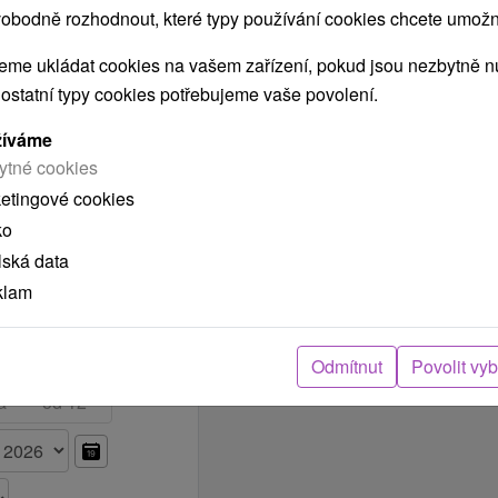
šiu noc zahŕňa
obodně rozhodnout, které typy používání cookies chcete umožni
ového bazéna a sáun.
Vybrat termín
 3,021.00 Kč
me ukládat cookies na vašem zařízení, pokud jsou nezbytně nu
 ostatní typy cookies potřebujeme vaše povolení.
Vybrat termín
 3,021.00 Kč
žíváme
ytné cookies
ketingové cookies
Vybrat termín
 3,021.00 Kč
ko
»
lská data
klam
Odmítnut
Povolit vy