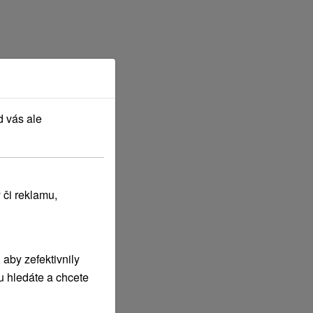
d vás ale
rvenec
2027
 či reklamu,
aby zefektivnily
u hledáte a chcete