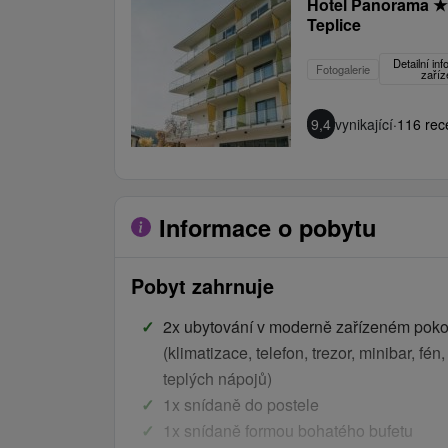
Hotel Panorama
★
Teplice
Detailní in
Fotogalerie
zaříz
9,4
vynikající
·
116 rec
Informace o pobytu
Pobyt zahrnuje
2x ubytování v moderně zařízeném pokoj
(klimatizace, telefon, trezor, minibar, fén
teplých nápojů)
1x snídaně do postele
1x snídaně formou bohatého bufetu