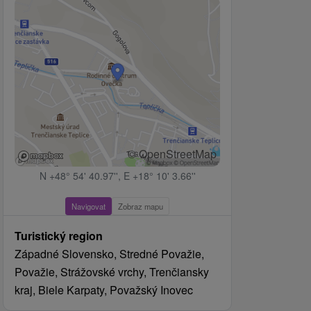
© OpenStreetMap
N +48° 54' 40.97'', E +18° 10' 3.66''
Navigovat
Zobraz mapu
Turistický region
Západné Slovensko, Stredné Považie,
Považie, Strážovské vrchy, Trenčiansky
kraj, Biele Karpaty, Považský Inovec