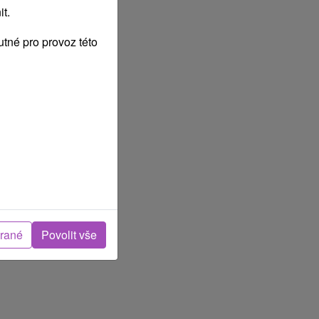
t.
tné pro provoz této
brané
Povolit vše