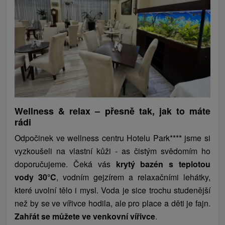
Wellness & relax – přesně tak, jak to máte
rádi
Odpočinek ve wellness centru Hotelu Park**** jsme si
vyzkoušeli na vlastní kůži - as čistým svědomím ho
doporučujeme. Čeká vás
krytý
bazén s teplotou
vody 30°C
, vodním gejzírem a relaxačními lehátky,
které uvolní tělo i mysl. Voda je sice trochu studenější
než by se ve vířivce hodila, ale pro place a děti je fajn.
Zahřát se můžete ve venkovní vířivce
.