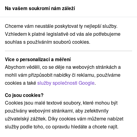
Na vašem soukromí nám záleží
člen skupiny
Sorger
Chceme vám neustále poskytovat ty nejlepší služby.
ťany
Domalenka TOPKA - SORGER EXCLUSIVE: Piešťanský relax ve We
Vzhledem k platné legislativě od vás ale potřebujeme
souhlas s používáním souborů cookies.
Domalenka TOPKA - SORGER
EXCLUSIVE: Piešťanský relax ve
Více o personalizaci a měření
Wellness hotelu Park
Abychom věděli, co se děje na webových stránkách a
Hotel Park
★
★
★
★
Piešťany
Piešťany
mohli vám přizpůsobit nabídky či reklamu, používáme
cookies a také
služby společnosti Google
.
Vybrat termín
Co jsou cookies?
Cookies jsou malé textové soubory, které mohou být
používány webovými stránkami, aby zefektivnily
Navigovat do místa
uživatelský zážitek. Díky cookies vám můžeme nabízet
služby podle toho, co opravdu hledáte a chcete najít.
9,2
vynikající
423 recenzí
·