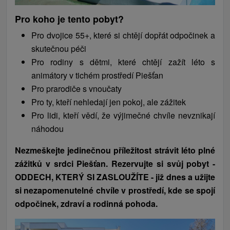
Pro koho je tento pobyt?
Pro dvojice 55+, které si chtějí dopřát odpočinek a
skutečnou péči
Pro rodiny s dětmi, které chtějí zažít léto s
animátory v tichém prostředí Piešťan
Pro prarodiče s vnoučaty
Pro ty, kteří nehledají jen pokoj, ale zážitek
Pro lidi, kteří vědí, že výjimečné chvíle nevznikají
náhodou
Nezmeškejte jedinečnou příležitost strávit léto plné
zážitků v srdci Piešťan. Rezervujte si svůj pobyt -
ODDECH, KTERÝ SI ZASLOUŽÍTE - již dnes a užijte
si nezapomenutelné chvíle v prostředí, kde se spojí
odpočinek, zdraví a rodinná pohoda.