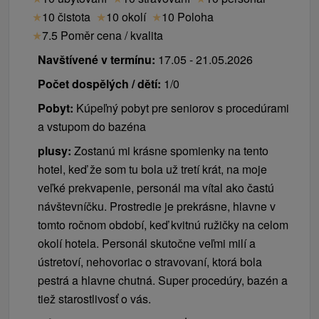
★
10 čistota
★
10 okolí
★
10 Poloha
★
7.5 Poměr cena / kvalita
Navštívené v termínu:
17.05 - 21.05.2026
Počet dospělých / dětí:
1/0
Pobyt:
Kúpeľný pobyt pre seniorov s procedúrami
a vstupom do bazéna
plusy:
Zostanú mi krásne spomienky na tento
hotel, keď že som tu bola už tretí krát, na moje
veľké prekvapenie, personál ma vítal ako častú
návštevníčku. Prostredie je prekrásne, hlavne v
tomto ročnom období, keď kvitnú ružičky na celom
okolí hotela. Personál skutočne veľmi milí a
ústretoví, nehovoriac o stravovaní, ktorá bola
pestrá a hlavne chutná. Super procedúry, bazén a
tiež starostlivosť o vás.