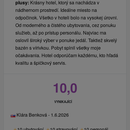
plusy:
Krásny hotel, ktorý sa nachádza v
nádhernom prostredí. Ideálne miesto na
odpočinok. Všetko v hoteli bolo na vysokej úrovni.
Od moderného a čistého ubytovania, cez ponuku
služieb, až po prístup personálu. Najviac ma
oslovil široký výber v ponuke jedál. Taktiež skvelý
bazén s vírivkou. Pobyt splnil všetky moje
očakávania. Hotel odporúčam každému, kto hľadá
kvalitu a špičkový servis.
10,0
VYNIKAJÍCÍ
Klára Benková - 1.6.2026
★
10 ubytování
★
10 stravování
★
10 personál