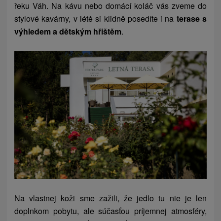
řeku Váh. Na kávu nebo domácí koláč vás zveme do
stylové kavárny, v létě si klidně posedíte i na
terase s
výhledem a dětským hřištěm
.
Na vlastnej koži sme zažili, že jedlo tu nie je len
doplnkom pobytu, ale súčasťou príjemnej atmosféry,