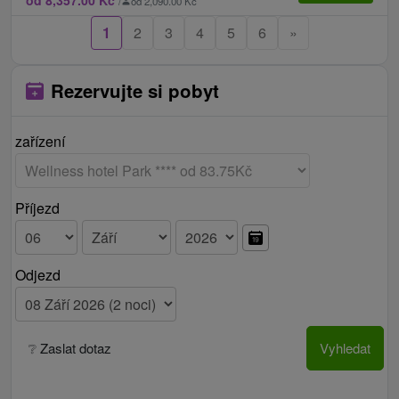
od 8,357.00 Kč
/
od 2,090.00 Kč
1
2
3
4
5
6
»
Rezervujte si pobyt
zařízení
Příjezd
Odjezd
❔ Zaslat dotaz
Vyhledat