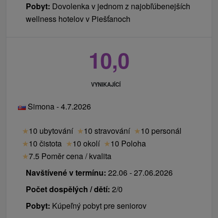
Pobyt:
Dovolenka v jednom z najobľúbenejších
wellness hotelov v Piešťanoch
10,0
VYNIKAJÍCÍ
Simona - 4.7.2026
★
10 ubytování
★
10 stravování
★
10 personál
★
10 čistota
★
10 okolí
★
10 Poloha
★
7.5 Poměr cena / kvalita
Navštívené v termínu:
22.06 - 27.06.2026
Počet dospělých / dětí:
2/0
Pobyt:
Kúpeľný pobyt pre seniorov