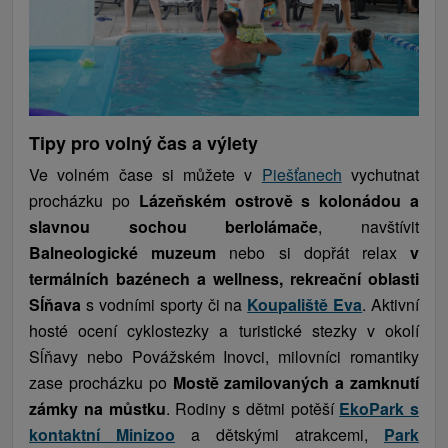
Tipy pro volný čas a výlety
Ve volném čase si můžete v
Piešťanech
vychutnat
procházku po
Lázeňském ostrově s kolonádou a
slavnou sochou berlolámače
, navštívit
Balneologické muzeum
nebo si dopřát relax
v
termálních bazénech a wellness, rekreační oblasti
Sĺňava
s vodními sporty či na
Koupaliště Eva
. Aktivní
hosté ocení cyklostezky a turistické stezky v okolí
Sĺňavy nebo Povážském Inovci, milovníci romantiky
zase procházku po
Mostě zamilovaných a zamknutí
zámky na můstku
. Rodiny s dětmi potěší
EkoPark s
kontaktní Minizoo
a dětskými atrakcemi,
Park