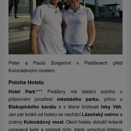
Peter a Paula Sorgerovi v Piešťanech před
Kolonádovým mostem
Poloha Hotelu
Hotel Park
****
Piešťany má ideální polohu v
příjemném prostředí
městského parku
, přímo u
Biskupického kanálu
a v těsné blízkosti
řeky Váh
.
Jen pár kroků od hotelu se nachází
Lázeňský ostrov
a
známý
Kolonádový most
. Okolí hotelu dotváří krásně
upravené keře a voňavé růže, které umocňují klidnou