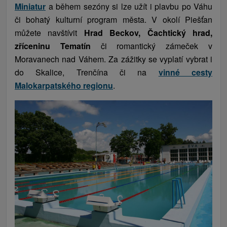
Miniatur
a během sezóny si lze užít i plavbu po Váhu
či bohatý kulturní program města. V okolí Piešťan
můžete navštívit
Hrad Beckov, Čachtický hrad,
zříceninu Tematín
či romantický zámeček v
Moravanech nad Váhem. Za zážitky se vyplatí vybrat i
do Skalice, Trenčína či na
vinné cesty
Malokarpatského regionu
.