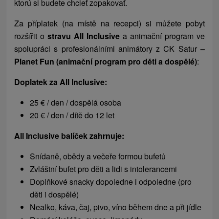
ktorú si budete chcieť zopakovať.
Za příplatek (na místě na recepci) si můžete pobyt
rozšířit o
stravu All Inclusive
a animační program ve
spolupráci s profesionálními animátory z CK Satur –
Planet Fun (animační program pro děti a dospělé)
:
Doplatek za All Inclusive:
25 € / den / dospělá osoba
20 € / den / dítě do 12 let
All Inclusive balíček zahrnuje:
Snídaně, obědy a večeře formou bufetů
Zvláštní bufet pro děti a lidi s intolerancemi
Doplňkové snacky dopoledne i odpoledne (pro
děti i dospělé)
Nealko, káva, čaj, pivo, víno během dne a při jídle