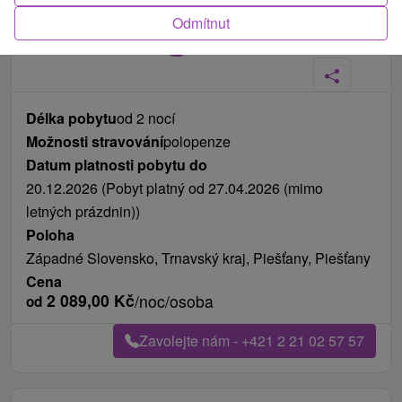
Odmítnut
Fotografie od zákazníků
+6
Délka pobytu
od 2 nocí
Možnosti stravování
polopenze
Datum platnosti pobytu do
20.12.2026 (Pobyt platný od 27.04.2026 (mimo
letných prázdnin))
Poloha
Západné Slovensko, Trnavský kraj, Piešťany, Piešťany
Cena
2 089,00
Kč
/noc/osoba
od
Zavolejte nám - +421 2 21 02 57 57