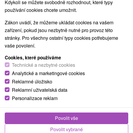
Vyberte lokalitu nebo termín
Kdykoli se můžete svobodně rozhodnout, které typy
používání cookies chcete umožnit.
Nejprodávanější
Zákon uvádí, že můžeme ukládat cookies na vašem
zařízení, pokud jsou nezbytně nutné pro provoz této
1.
stránky. Pro všechny ostatní typy cookies potřebujeme
vaše povolení.
Cookies, které používáme
Technické a nezbytné cookies
Analytické a marketingové cookies
1 500,68
Kč
od
Reklamné úložisko
/noc/osoba
Reklamní uživatelská data
Personalizace reklam
Wellness hotel Chopok
★
★
★
★
Demänovská
Dolina - Jasná
Povolit vše
Wellness Hotel Chopok **** se nachází v
Demänovské Dolině, na úpatí Chopku, v blízkosti
Povolit vybrané