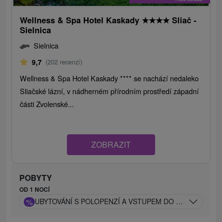
Wellness & Spa Hotel Kaskady
★
★
★
★
Sliač -
Sielnica
Sielnica
9,7
(202 recenzí)
Wellness & Spa Hotel Kaskady **** se nachází nedaleko
Sliačské lázní, v nádherném přírodním prostředí západní
části Zvolenské...
ZOBRAZIT
POBYTY
OD 1 NOCÍ
%
UBYTOVÁNÍ S POLOPENZÍ A VSTUPEM DO WELLNESS A