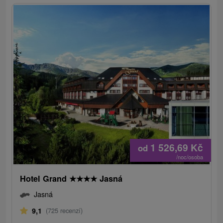
1 526,69
Kč
od
/noc/osoba
Hotel Grand
★
★
★
★
Jasná
Jasná
9,1
(725 recenzí)