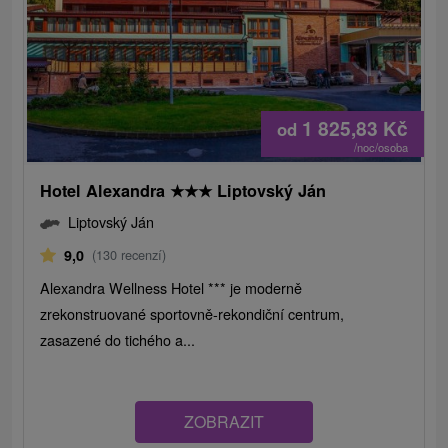
1 825,83
Kč
od
/noc/osoba
Hotel Alexandra
★
★
★
Liptovský Ján
Liptovský Ján
9,0
(130 recenzí)
Alexandra Wellness Hotel *** je moderně
zrekonstruované sportovně-rekondiční centrum,
zasazené do tichého a...
ZOBRAZIT