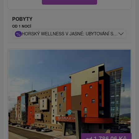
POBYTY
OD 1 NOCÍ
%
HORSKÝ WELLNESS V JASNÉ: UBYTOVÁNÍ S BORŮVKOVÝ
1 786,06
Kč
od