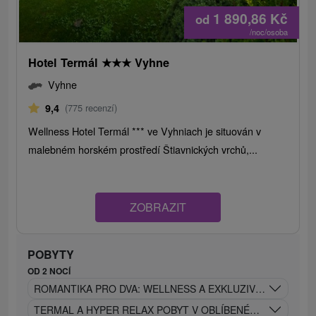
1 890,86
Kč
od
/noc/osoba
Hotel Termál
★
★
★
Vyhne
Vyhne
9,4
(775 recenzí)
Wellness Hotel Termál *** ve Vyhniach je situován v
malebném horském prostředí Štiavnických vrchů,...
ZOBRAZIT
POBYTY
OD 2 NOCÍ
ROMANTIKA PRO DVA: WELLNESS A EXKLUZIVNÍ BONUSY 
TERMAL A HYPER RELAX POBYT V OBLÍBENÉM HOTELU V