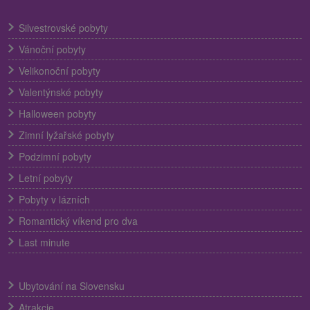
Silvestrovské pobyty
Vánoční pobyty
Velikonoční pobyty
Valentýnské pobyty
Halloween pobyty
Zimní lyžařské pobyty
Podzimní pobyty
Letní pobyty
Pobyty v lázních
Romantický víkend pro dva
Last minute
Ubytování na Slovensku
Atrakcie