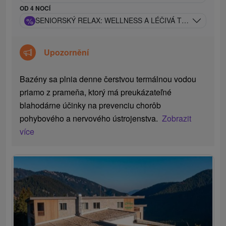
OD 4 NOCÍ
%
SENIORSKÝ RELAX: WELLNESS A LÉČIVÁ TERMÁLNÍ VO
Upozornění
Bazény sa plnia denne čerstvou termálnou vodou
priamo z prameňa, ktorý má preukázateľné
blahodárne účinky na prevenciu chorôb
pohybového a nervového ústrojenstva.
Zobrazit
více