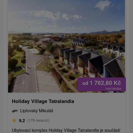
1 762,80
Kč
od
/noc/osoba
Holiday Village Tatralandia
Liptovský Mikuláš
9,2
(179 recenzí)
Ubytovací komplex Holiday Village Tatralandia je součástí