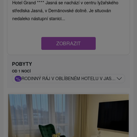
Hotel Grand **** Jasná se nachází v centru lyžařského
střediska Jasná, v Demänovské dolině. Je situován
nedaleko nástupní stanici...
ZOBRAZIT
POBYTY
OD 1 NOCÍ
%
RODINNÝ RÁJ V OBLÍBENÉM HOTELU V JASNÉ: CELOD