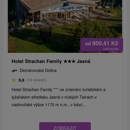
900,41
Kč
od
/noc/osoba
Hotel Strachan Family
★
★
★
Jasná
Demänovská Dolina
9,8
(13 recenzí)
Hotel Strachan Family *** ve známém turistickém a
lyžařském středisku Jasná v nízkých Tatrách v
nadmořské výšce 1170 m n.m., v lobci...
ZOBRAZIT