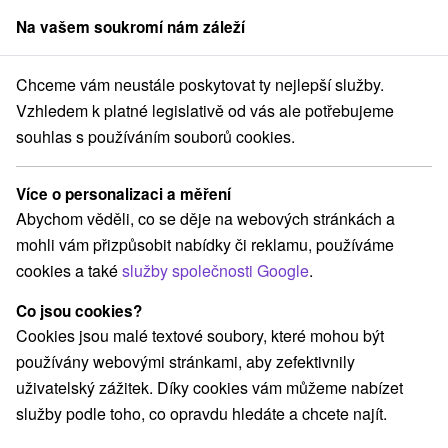
Na vašem soukromí nám záleží
člen skupiny
Sorger
Chceme vám neustále poskytovat ty nejlepší služby.
vensku
Hotely na Slovensku pro rodiny s dětmi
Stredné Slovensko
Vzhledem k platné legislativě od vás ale potřebujeme
souhlas s používáním souborů cookies.
Hotely pro rodiny s dětmi Stredné
Slovensko
Více o personalizaci a měření
Abychom věděli, co se děje na webových stránkách a
Kategorie
mohli vám přizpůsobit nabídky či reklamu, používáme
cookies a také
služby společnosti Google
.
Všechny kategorie
Hotely na Slovensku
(106)
Hotely s bazénem
(36)
Co jsou cookies?
Wellness hotely na Slovensku
(36)
Cookies jsou malé textové soubory, které mohou být
Hotely na Slovensku pro rodiny s dětmi
(28)
používány webovými stránkami, aby zefektivnily
Historické hotely
Hotely s termálním bazénem
(3)
(17)
uživatelský zážitek. Díky cookies vám můžeme nabízet
služby podle toho, co opravdu hledáte a chcete najít.