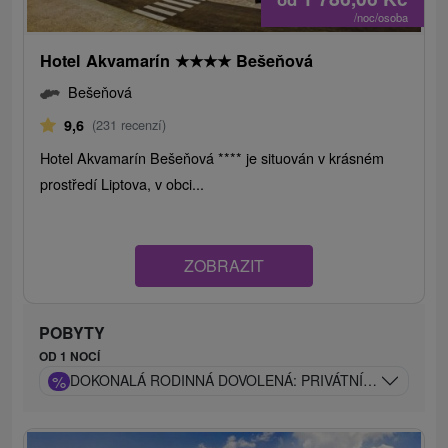
/noc/osoba
Hotel Akvamarín
★
★
★
★
Bešeňová
Bešeňová
9,6
(231 recenzí)
Hotel Akvamarín Bešeňová **** je situován v krásném
prostředí Liptova, v obci...
ZOBRAZIT
POBYTY
OD 1 NOCÍ
%
DOKONALÁ RODINNÁ DOVOLENÁ: PRIVÁTNÍ BAZÉN, AN