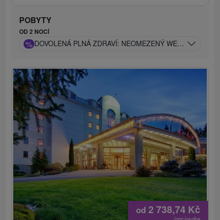
POBYTY
OD 2 NOCÍ
%
DOVOLENÁ PLNÁ ZDRAVÍ: NEOMEZENÝ WELLNESS A 
2 738,74
Kč
od
/noc/osoba