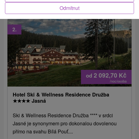
lyžařského a turistického střediska Jasná. V...
Odmítnut
2.
2 092,70
Kč
od
/noc/osoba
Hotel Ski & Wellness Residence Družba
★
★
★
★
Jasná
Ski & Wellness Residence Družba **** v srdci
Jasné je synonymem pro dokonalou dovolenou
přímo na svahu Bílá Pouť....