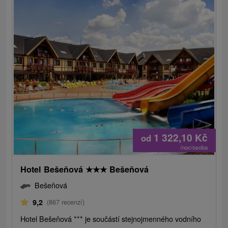
1 322,10
Kč
od
/noc/osoba
Hotel Bešeňová
★
★
★
Bešeňová
Bešeňová
9,2
(867 recenzí)
Hotel Bešeňová *** je součástí stejnojmenného vodního