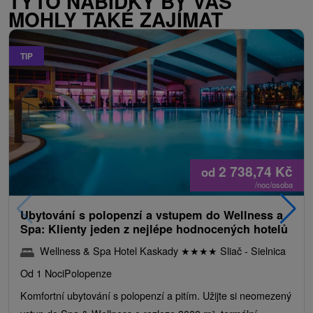
TYTO NABÍDKY BY VÁS
MOHLY TAKÉ ZAJÍMAT
TIP
2 738,74
Kč
od
/noc/osoba
Ubytování s polopenzí a vstupem do Wellness a
Spa: Klienty jeden z nejlépe hodnocených hotelů
Wellness & Spa Hotel Kaskady
★
★
★
★
Sliač - Sielnica
Od 1 Noci
Polopenze
Komfortní ubytování s polopenzí a pitím. Užijte si neomezený