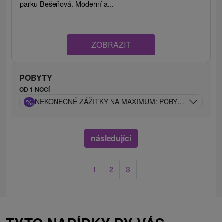
parku Bešeňová. Moderní a...
ZOBRAZIT
POBYTY
OD 1 NOCÍ
%
NEKONEČNÉ ZÁŽITKY NA MAXIMUM: POBYT V BEŠEŇO
následující
1
2
3