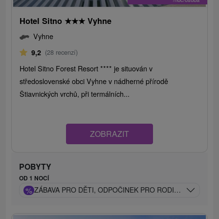
Hotel Sitno
★
★
★
Vyhne
Vyhne
9,2
(28 recenzí)
Hotel Sitno Forest Resort **** je situován v
středoslovenské obci Vyhne v nádherné přírodě
Štiavnických vrchů, při termálních...
ZOBRAZIT
POBYTY
OD 1 NOCÍ
%
ZÁBAVA PRO DĚTI, ODPOČINEK PRO RODIČE: POBYT P