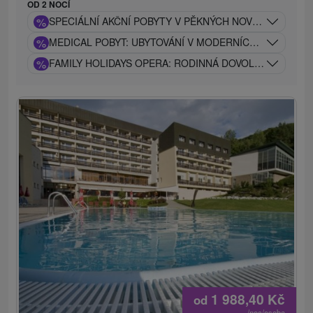
OD 2 NOCÍ
%
SPECIÁLNÍ AKČNÍ POBYTY V PĚKNÝCH NOVĚ POSTAVE
%
MEDICAL POBYT: UBYTOVÁNÍ V MODERNÍCH APARTMÁ
%
FAMILY HOLIDAYS OPERA: RODINNÁ DOVOLENÁ S CE
1 988,40
Kč
od
/noc/osoba