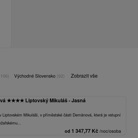
Zobrazit vše
(106)
Východné Slovensko
(92)
ová
★
★
★
★
Liptovský Mikuláš - Jasná
 Liptovském Mikuláši, v příměstské části Demänová, která je vstupní
yžařskému...
1 347,77
Kč
od
/noc/osoba