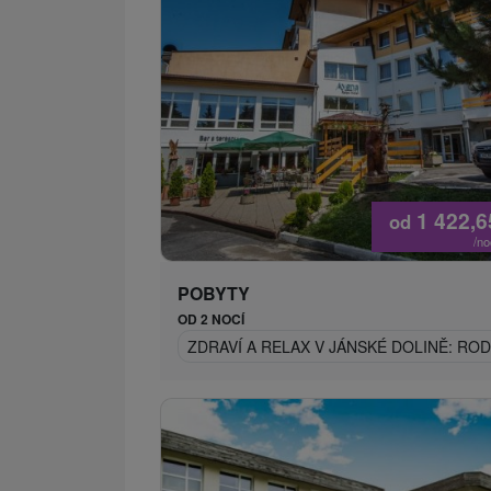
1 422,
od
/n
POBYTY
OD 2 NOCÍ
ZDRAVÍ A RELAX V JÁNSKÉ DOLINĚ: RO