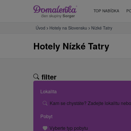
TOP NABÍDKA
P
člen skupiny
Sorger
Úvod
Hotely na Slovensku
Nízké Tatry
Hotely Nízké Tatry
filter
Lokalita
Kam se chystáte? Zadejte lokalitu nebo
Pobyt
Vyberte typ pobytu