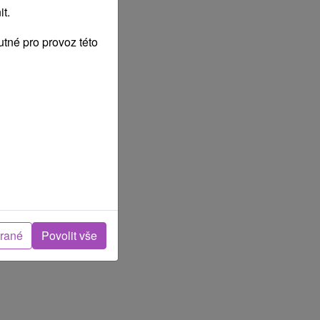
t.
tné pro provoz této
brané
Povolit vše