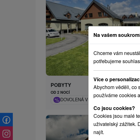
Na vašem soukromí
Chceme vám neustále 
potřebujeme souhlas
1 347,
od
/n
Více o personalizac
POBYTY
Abychom věděli, co s
OD 2 NOCÍ
používáme cookies a
%
DOVOLENÁ V NÍZKÝCH TATRÁCH: HO
Co jsou cookies?
Cookies jsou malé te
uživatelský zážitek.
najít.