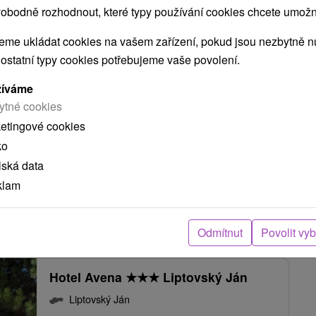
obodně rozhodnout, které typy používání cookies chcete umožni
9,4
(98 recenzí)
me ukládat cookies na vašem zařízení, pokud jsou nezbytně nu
Boutique Hotel Pošta **** se nachází překrásné
 ostatní typy cookies potřebujeme vaše povolení.
přírodě, na konci Demänovské doliny, přímo u
lyžařské sjezdovce. Stylový,...
žíváme
ytné cookies
ketingové cookies
87
Kč
ZOBRAZIT
ko
oc/osoba
lská data
klam
ŠTYLOVÉ WELLNESS, LANOVKY, SKIPASY A AQUAPARKY V CENĚ
Odmítnut
Povolit vy
Hotel Avena
★
★
★
Liptovský Ján
Liptovský Ján