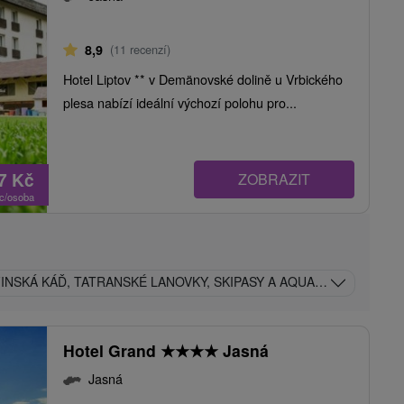
8,9
(11 recenzí)
Hotel Liptov ** v Demänovské dolině u Vrbického
plesa nabízí ideální výchozí polohu pro...
27
Kč
ZOBRAZIT
oc/osoba
FINSKÁ KÁĎ, TATRANSKÉ LANOVKY, SKIPASY A AQUAPARKY V CEN
Hotel Grand
★
★
★
★
Jasná
Jasná