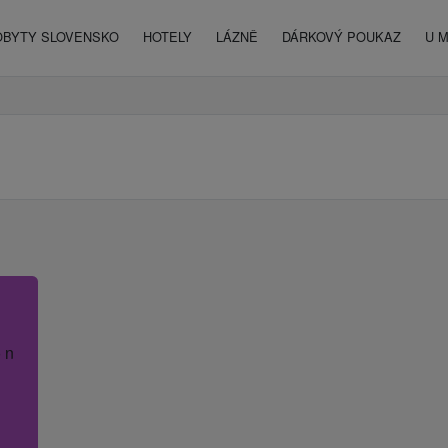
OBYTY SLOVENSKO
HOTELY
LÁZNĚ
DÁRKOVÝ POUKAZ
U 
 název hotelu.