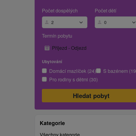
Počet dospělých
Počet dětí
Termín pobytu
Příjezd - Odjezd
Ubytování
Domácí mazlíček (24)
S bazénem (19
Pro rodiny s dětmi (30)
Kategorie
Všechny kategorie