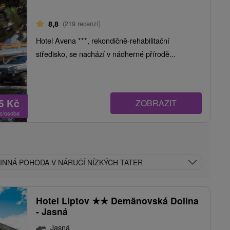
8,8
(219 recenzí)
Hotel Avena ***, rekondičně-rehabilitační
středisko, se nachází v nádherné přírodě...
65
Kč
ZOBRAZIT
oc/osoba
DINNÁ POHODA V NÁRUČÍ NÍZKÝCH TATER
Hotel Liptov
★
★
Demänovská Dolina
- Jasná
Jasná