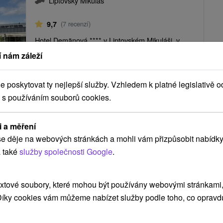
Liptovský Mikuláš
9,7
(7 recenzí)
Hotel Demänová **** v Liptovském Mikuláši, v
příměstské části Demänová, která je vstupní
 nám záleží
branou k největšímu lyžařskému...
poskytovat ty nejlepší služby. Vzhledem k platné legislativě o
 s používáním souborů cookies.
77
Kč
ZOBRAZIT
oc/osoba
i a měření
e děje na webových stránkách a mohli vám přizpůsobit nabídky
 také
služby společnosti Google
.
RSKÝ ODPOČINEK A MODERNÍ WELLNESS CENTRUM S FINSKOU A
xtové soubory, které mohou být používány webovými stránkami, 
Boutique Hotel Pošta
★
★
★
★
Jasná
 Díky cookies vám můžeme nabízet služby podle toho, co opravd
Jasná