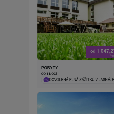
1 047,
od
/n
POBYTY
OD 1 NOCÍ
%
DOVOLENÁ PLNÁ ZÁŽITKŮ V JASNÉ: 