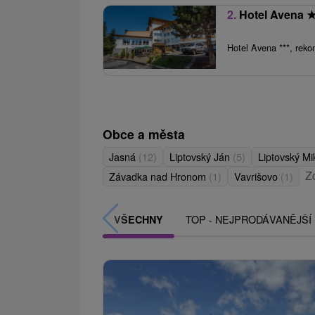
2.
Hotel Avena
Hotel Avena ***, rekon
Obce a města
Jasná
(12)
Liptovský Ján
(5)
Liptovský M
Z
Závadka nad Hronom
(1)
Vavrišovo
(1)
TOP - NEJPRODÁVANĚJŠÍ
VŠECHNY