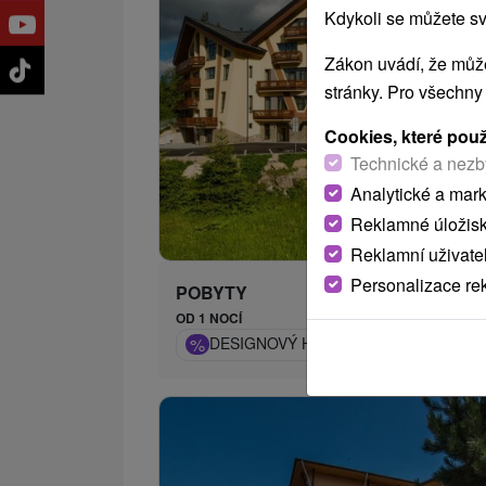
Kdykoli se můžete sv
Zákon uvádí, že může
stránky. Pro všechny
Cookies, které pou
Technické a nezb
Analytické a mar
1 592,
od
Reklamné úložis
/n
Reklamní uživate
Personalizace re
POBYTY
OD 1 NOCÍ
%
DESIGNOVÝ HOTEL POŠTA V JASNÉ: 