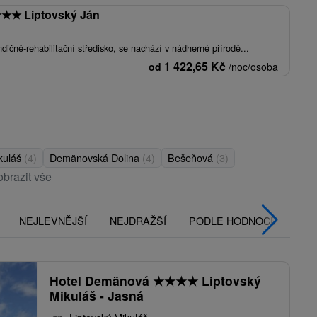
★
★
★
Liptovský Ján
dičně-rehabilitační středisko, se nachází v nádherné přírodě...
1 422,65
Kč
od
/noc/osoba
ikuláš
(4)
Demänovská Dolina
(4)
Bešeňová
(3)
obrazit vše
NEJLEVNĚJŠÍ
NEJDRAŽŠÍ
PODLE HODNOCENÍ
Hotel Demänová
★
★
★
★
Liptovský
Mikuláš - Jasná