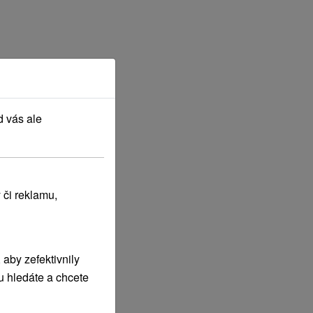
d vás ale
 či reklamu,
 PARNÍ SAUNOU
aby zefektivnily
u hledáte a chcete