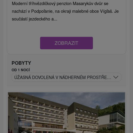
Moderní tříhvězdičkový penzion Masarykův dvůr se
nachází v Podpoľanie, na okraji malebné obce Vígľaš. Je
součástí jezdeckého a...
ZOBRAZIT
POBYTY
OD 1 NOCÍ
ÚŽASNÁ DOVOLENÁ V NÁDHERNÉM PROSTŘEDÍ PODPOĽA