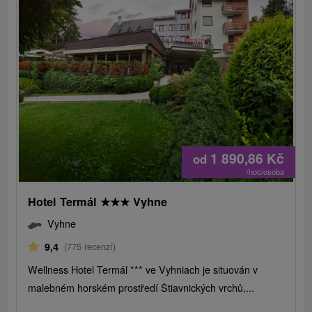
1 890,86
Kč
od
/noc/osoba
Hotel Termál
★
★
★
Vyhne
Vyhne
9,4
(775 recenzí)
Wellness Hotel Termál *** ve Vyhniach je situován v
malebném horském prostředí Štiavnických vrchů,...