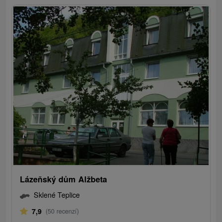
Lázeňský dům Alžbeta
Sklené Teplice
7,9
(50 recenzí)