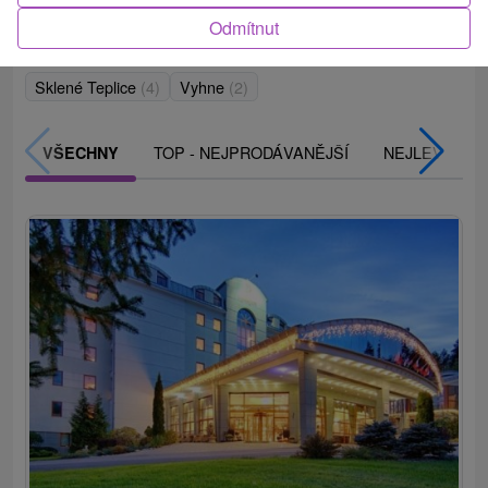
Odmítnut
Obce a města
Sklené Teplice
(4)
Vyhne
(2)
TOP - NEJPRODÁVANĚJŠÍ
NEJLEVNĚJŠ
VŠECHNY