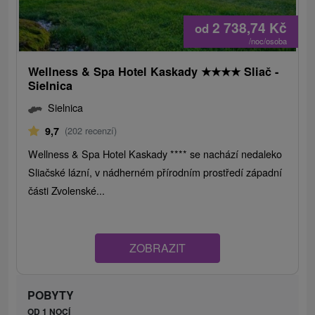
2 738,74
Kč
od
/noc/osoba
Wellness & Spa Hotel Kaskady
★
★
★
★
Sliač -
Sielnica
Sielnica
9,7
(202 recenzí)
Wellness & Spa Hotel Kaskady **** se nachází nedaleko
Sliačské lázní, v nádherném přírodním prostředí západní
části Zvolenské...
ZOBRAZIT
POBYTY
OD 1 NOCÍ