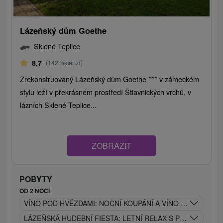
Lázeňský dům Goethe
Sklené Teplice
8,7
(142 recenzí)
Zrekonstruovaný Lázeňský dům Goethe *** v zámeckém
stylu leží v překrásném prostředí Štiavnických vrchů, v
lázních Sklené Teplice...
ZOBRAZIT
POBYTY
OD 2 NOCÍ
VÍNO POD HVĚZDAMI: NOČNÍ KOUPÁNÍ A VÍNO POD HVĚ
LÁZEŇSKÁ HUDEBNÍ FIESTA: LETNÍ RELAX S PROCEDUR