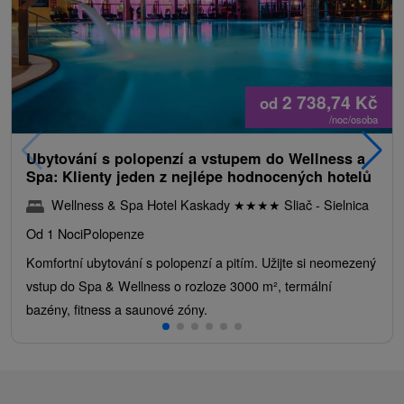
2 738,74
Kč
od
/noc/osoba
Ubytování s polopenzí a vstupem do Wellness a
Spa: Klienty jeden z nejlépe hodnocených hotelů
Wellness & Spa Hotel Kaskady
★
★
★
★
Sliač - Sielnica
Od 1 Noci
Polopenze
Komfortní ubytování s polopenzí a pitím. Užijte si neomezený
vstup do Spa & Wellness o rozloze 3000 m², termální
bazény, fitness a saunové zóny.