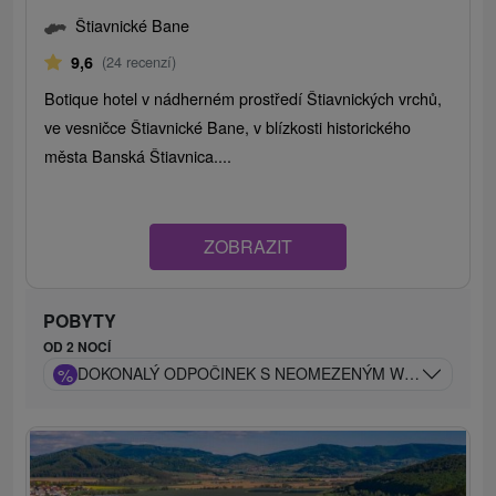
Štiavnické Bane
9,6
(24 recenzí)
Botique hotel v nádherném prostředí Štiavnických vrchů,
ve vesničce Štiavnické Bane, v blízkosti historického
města Banská Štiavnica....
ZOBRAZIT
POBYTY
OD 2 NOCÍ
%
DOKONALÝ ODPOČINEK S NEOMEZENÝM WELLNESS V Ú