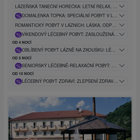
LÁZEŇSKÁ TANEČNÍ HOREČKA: LETNÍ RELAX, LÉČIVÉ P
%
DOMALENKA TOPKA: SPECIÁLNÍ POBYT V LÁZNÍCH V S
ROMANTICKÝ POBYT V LÁZNÍCH: LÁSKA, ODPOČINEK A 
%
VÍKENDOVÝ LÉČEBNÝ POBYT: ZASLOUŽENÁ REGENERA
OD 4 NOCÍ
%
OBLÍBENÝ POBYT LÁZNĚ NA ZKOUŠKU: LÉČEBNÝ POBY
OD 5 NOCÍ
%
SENIORSKÝ LÉČEBNĚ-RELAXAČNÍ POBYT: ZLATÉ DNY Z
OD 10 NOCÍ
%
LÉČEBNÝ POBYT ZDRAVÍ: ZLEPŠENÍ ZDRAVOTNÍHO STA