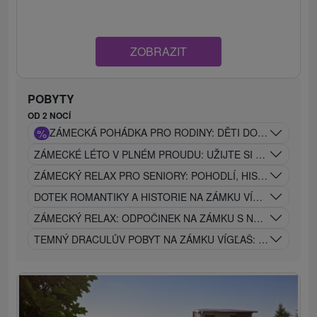
ZOBRAZIT
POBYTY
OD 2 NOCÍ
%
ZÁMECKÁ POHÁDKA PRO RODINY: DĚTI DO 12 LET ZCE
ZÁMECKÉ LÉTO V PLNÉM PROUDU: UŽIJTE SI VEČERY NA 
ZÁMECKÝ RELAX PRO SENIORY: POHODLÍ, HISTORIE A WE
DOTEK ROMANTIKY A HISTORIE NA ZÁMKU VÍGĽAŠ
ZÁMECKÝ RELAX: ODPOČINEK NA ZÁMKU S NÁDECHEM MI
TEMNÝ DRACULŮV POBYT NA ZÁMKU VÍGĽAŠ: ZÁŽITEK JE