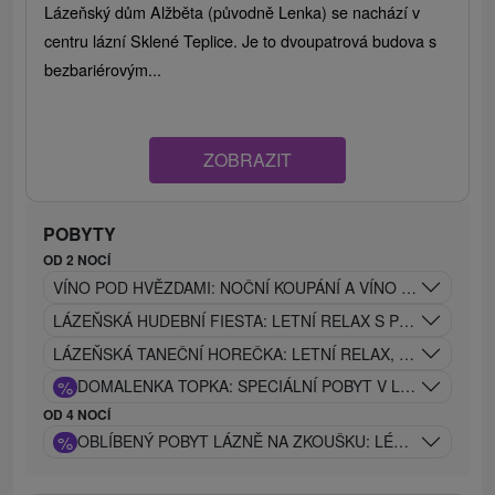
Lázeňský dům Alžběta (původně Lenka) se nachází v
centru lázní Sklené Teplice. Je to dvoupatrová budova s ​​
bezbariérovým...
ZOBRAZIT
POBYTY
OD 2 NOCÍ
VÍNO POD HVĚZDAMI: NOČNÍ KOUPÁNÍ A VÍNO POD HVĚ
LÁZEŇSKÁ HUDEBNÍ FIESTA: LETNÍ RELAX S PROCEDUR
LÁZEŇSKÁ TANEČNÍ HOREČKA: LETNÍ RELAX, LÉČIVÉ P
%
DOMALENKA TOPKA: SPECIÁLNÍ POBYT V LÁZNÍCH V S
OD 4 NOCÍ
%
OBLÍBENÝ POBYT LÁZNĚ NA ZKOUŠKU: LÉČEBNÝ POBY