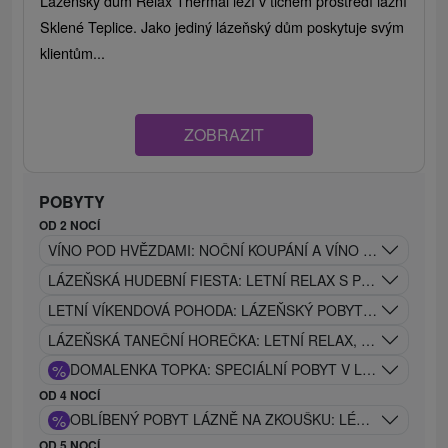
Lázeňský dům Relax Thermal leží v tichém prostředí lázní
Sklené Teplice. Jako jediný lázeňský dům poskytuje svým
klientům...
ZOBRAZIT
POBYTY
OD 2 NOCÍ
VÍNO POD HVĚZDAMI: NOČNÍ KOUPÁNÍ A VÍNO POD HVĚ
LÁZEŇSKÁ HUDEBNÍ FIESTA: LETNÍ RELAX S PROCEDUR
LETNÍ VÍKENDOVÁ POHODA: LÁZEŇSKÝ POBYT S WELLNES
LÁZEŇSKÁ TANEČNÍ HOREČKA: LETNÍ RELAX, LÉČIVÉ P
%
DOMALENKA TOPKA: SPECIÁLNÍ POBYT V LÁZNÍCH V S
OD 4 NOCÍ
%
OBLÍBENÝ POBYT LÁZNĚ NA ZKOUŠKU: LÉČEBNÝ POBY
OD 5 NOCÍ