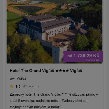
1 738,29
Kč
od
/noc/osoba
Hotel The Grand Vígľaš
★
★
★
★
Vígľaš
Vígľaš
9,5
(47 recenzí)
Zámecký hotel The Grand Vígľaš **** je situován přímo v
srdci Slovenska, nedaleko města Zvolen v obci se
stejnojmenným názvem, a nabízí...