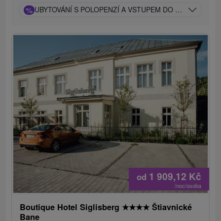
%
UBYTOVÁNÍ S POLOPENZÍ A VSTUPEM DO WELLNESS A
1 909,12
Kč
od
/noc/osoba
Boutique Hotel Siglisberg
★
★
★
★
Štiavnické
Bane