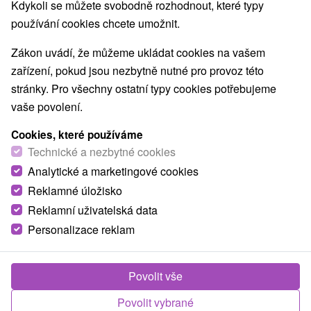
Nejprodávanější
Kdykoli se můžete svobodně rozhodnout, které typy
používání cookies chcete umožnit.
1.
Zákon uvádí, že můžeme ukládat cookies na vašem
zařízení, pokud jsou nezbytně nutné pro provoz této
stránky. Pro všechny ostatní typy cookies potřebujeme
vaše povolení.
Cookies, které používáme
1 890,86
Kč
od
Technické a nezbytné cookies
/noc/osoba
Analytické a marketingové cookies
Reklamné úložisko
Hotel Termál
★
★
★
Vyhne
Reklamní uživatelská data
Wellness Hotel Termál *** ve Vyhniach je situován
Personalizace reklam
v malebném horském prostředí Štiavnických
vrchů,...
Povolit vše
Povolit vybrané