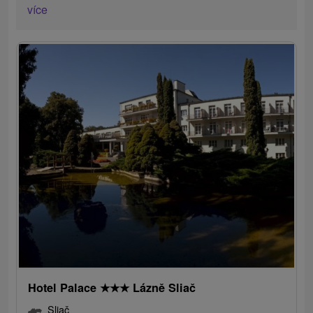
více
Hotel Palace
★
★
★
Lázně Sliač
Sliač