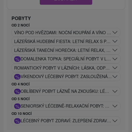
POBYTY
OD 2 NOCÍ
VÍNO POD HVĚZDAMI: NOČNÍ KOUPÁNÍ A VÍNO POD HVĚ
LÁZEŇSKÁ HUDEBNÍ FIESTA: LETNÍ RELAX S PROCEDUR
LÁZEŇSKÁ TANEČNÍ HOREČKA: LETNÍ RELAX, LÉČIVÉ P
%
DOMALENKA TOPKA: SPECIÁLNÍ POBYT V LÁZNÍCH V S
ROMANTICKÝ POBYT V LÁZNÍCH: LÁSKA, ODPOČINEK A 
%
VÍKENDOVÝ LÉČEBNÝ POBYT: ZASLOUŽENÁ REGENERA
OD 4 NOCÍ
%
OBLÍBENÝ POBYT LÁZNĚ NA ZKOUŠKU: LÉČEBNÝ POBY
OD 5 NOCÍ
%
SENIORSKÝ LÉČEBNĚ-RELAXAČNÍ POBYT: ZLATÉ DNY Z
OD 10 NOCÍ
%
LÉČEBNÝ POBYT ZDRAVÍ: ZLEPŠENÍ ZDRAVOTNÍHO STA