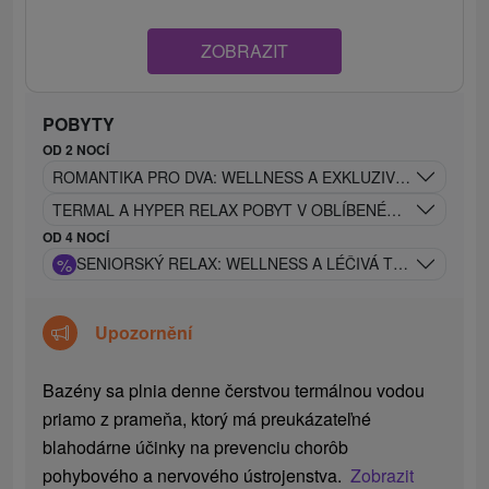
ZOBRAZIT
POBYTY
OD 2 NOCÍ
ROMANTIKA PRO DVA: WELLNESS A EXKLUZIVNÍ BONUSY 
TERMAL A HYPER RELAX POBYT V OBLÍBENÉM HOTELU V
OD 4 NOCÍ
%
SENIORSKÝ RELAX: WELLNESS A LÉČIVÁ TERMÁLNÍ VO
Upozornění
Bazény sa plnia denne čerstvou termálnou vodou
priamo z prameňa, ktorý má preukázateľné
blahodárne účinky na prevenciu chorôb
pohybového a nervového ústrojenstva.
Zobrazit