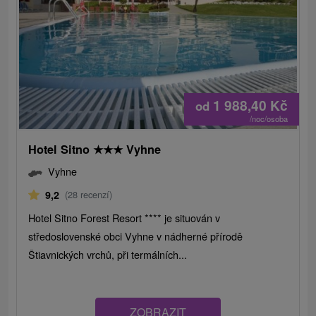
1 988,40
Kč
od
/noc/osoba
Hotel Sitno
★
★
★
Vyhne
Vyhne
9,2
(28 recenzí)
Hotel Sitno Forest Resort **** je situován v
středoslovenské obci Vyhne v nádherné přírodě
Štiavnických vrchů, při termálních...
ZOBRAZIT