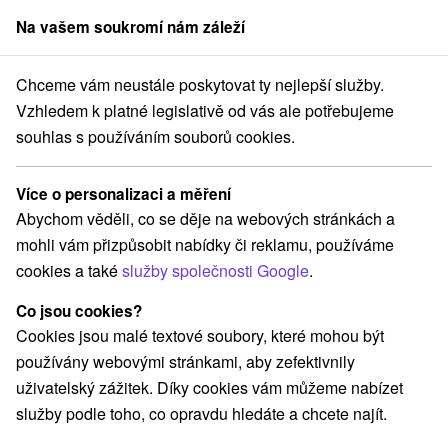
Na vašem soukromí nám záleží
člen skupiny
Sorger
Chceme vám neustále poskytovat ty nejlepší služby.
Hotely na Slovensku
Pohronie
Vzhledem k platné legislativě od vás ale potřebujeme
souhlas s používáním souborů cookies.
Hotely Pohronie
Více o personalizaci a měření
Kategorie
Abychom věděli, co se děje na webových stránkách a
mohli vám přizpůsobit nabídky či reklamu, používáme
Všechny kategorie
Hotely na Slovensku
(12)
cookies a také
služby společnosti Google
.
Hotely s bazénem
Wellness hotely na Slovensku
(7)
(6)
Hotely na Slovensku pro rodiny s dětmi
(4)
Co jsou cookies?
Historické hotely
Hotely s termálním bazénem
(2)
(4)
Cookies jsou malé textové soubory, které mohou být
používány webovými stránkami, aby zefektivnily
uživatelský zážitek. Díky cookies vám můžeme nabízet
Vyberte lokalitu nebo termín
služby podle toho, co opravdu hledáte a chcete najít.