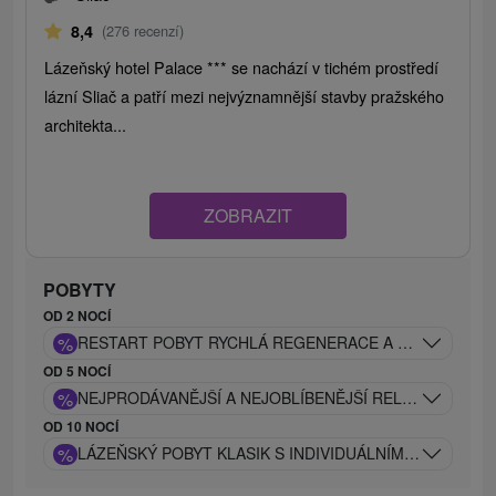
8,4
(276 recenzí)
Lázeňský hotel Palace *** se nachází v tichém prostředí
lázní Sliač a patří mezi nejvýznamnější stavby pražského
architekta...
ZOBRAZIT
POBYTY
OD 2 NOCÍ
%
RESTART POBYT RYCHLÁ REGENERACE A PREVENCE JI
OD 5 NOCÍ
%
NEJPRODÁVANĚJŠÍ A NEJOBLÍBENĚJŠÍ RELAX POBYT: D
OD 10 NOCÍ
%
LÁZEŇSKÝ POBYT KLASIK S INDIVIDUÁLNÍM A ODBORN