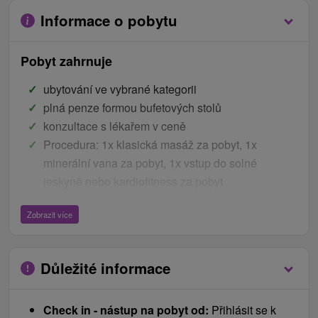
Informace o pobytu
Pobyt zahrnuje
ubytování ve vybrané kategorii
plná penze formou bufetových stolů
konzultace s lékařem v ceně
Procedura: 1x klasická masáž za pobyt, 1x
minerální vana za pobyt, 1x vstup do solné
jeskyně nebo kardiofitness za pobyt
denně neomezený vstup do venkovních bazénů
Zobrazit více
(včetně posledního dne)
2x, 3x a 4x vstup do vitálního světa za pobyt
Ceník - Bonusy
Důležité informace
Welcome drink, lázeňské víno
Check in - nástup na pobyt od:
Přihlásit se k
Pantofle a župan na pokoji