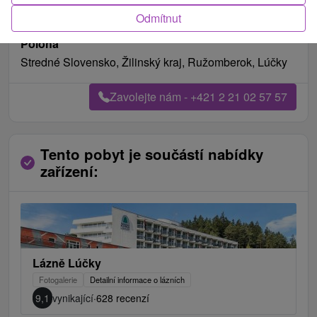
Možnosti stravování
plná penze
Odmítnut
Datum platnosti pobytu do
30.10.2026
Poloha
Stredné Slovensko, Žilinský kraj, Ružomberok, Lúčky
Zavolejte nám - +421 2 21 02 57 57
Tento pobyt je součástí nabídky
zařízení:
Lázně Lúčky
Fotogalerie
Detailní informace o lázních
9,1
vynikající
·
628 recenzí