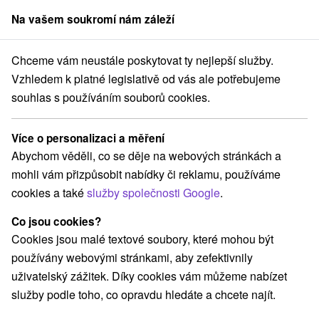
Na vašem soukromí nám záleží
člen skupiny
Sorger
Chceme vám neustále poskytovat ty nejlepší služby.
o
Žilinský kraj
Lúčky
Lázně Lúčky
Relaxačný pobyt v kúpeľoch
Vzhledem k platné legislativě od vás ale potřebujeme
souhlas s používáním souborů cookies.
Relaxačný pobyt v kúpeľoch
Lázně Lúčky
Lúčky
Více o personalizaci a měření
Abychom věděli, co se děje na webových stránkách a
mohli vám přizpůsobit nabídky či reklamu, používáme
Navigovat do místa
cookies a také
služby společnosti Google
.
9,1
vynikající
628 recenzí
·
Co jsou cookies?
Cookies jsou malé textové soubory, které mohou být
používány webovými stránkami, aby zefektivnily
uživatelský zážitek. Díky cookies vám můžeme nabízet
služby podle toho, co opravdu hledáte a chcete najít.