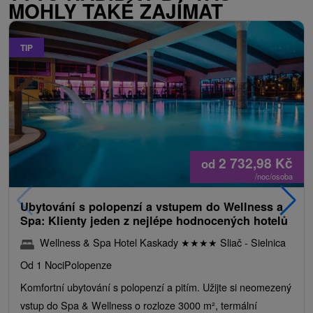
MOHLY TAKÉ ZAJÍMAT
TIP
2 732,98
Kč
od
/noc/osoba
Ubytování s polopenzí a vstupem do Wellness a
Spa: Klienty jeden z nejlépe hodnocených hotelů
Wellness & Spa Hotel Kaskady
★
★
★
★
Sliač - Sielnica
Od 1 Noci
Polopenze
Komfortní ubytování s polopenzí a pitím. Užijte si neomezený
vstup do Spa & Wellness o rozloze 3000 m², termální