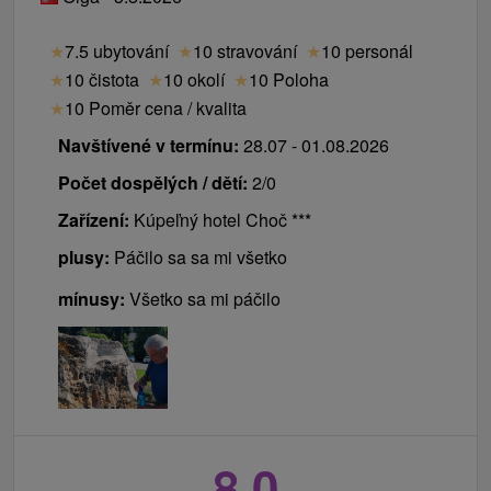
★
7.5 ubytování
★
10 stravování
★
10 personál
★
10 čistota
★
10 okolí
★
10 Poloha
★
10 Poměr cena / kvalita
Navštívené v termínu:
28.07 - 01.08.2026
Počet dospělých / dětí:
2/0
Zařízení:
Kúpeľný hotel Choč ***
plusy:
Páčilo sa sa mi všetko
mínusy:
Všetko sa mi páčilo
8,0