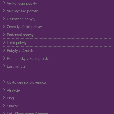
Velikonoční pobyty
Valentýnské pobyty
Halloween pobyty
Zimní lyžařské pobyty
Podzimní pobyty
Letní pobyty
Pobyty v lázních
Romantický víkend pro dva
Last minute
Ubytování na Slovensku
Atrakcie
Blog
Súťaže
Kvíz Slepá mapa Slovenska