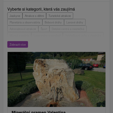
Vyberte si kategorii, která vás zaujímá
Jaskyne
Atrakce s dětmi
Turistické atrakcie
Planetária a observatória
Bobové dráhy
Lanové dráhy
Adrenalinové atrakcie
Šport
Detské centrá a mestečká
Múzeá a galérie
Laserarény a paintball
Vyhliadkové veže a chodníky
ZOO a zvieracie farmy
Escaperoom
Aquaparky, kúpaliská
Zobrazit více
Hrady, zámky, zrúcaniny
Skanzeny
Botanické záhrady
Mestské a zámocké parky
Vyhliadkové lety a plavby
Štíty
Jazerá, plesá, vodné nádrže
Technické pamiatky
Pamätníky
Vodopády
Drevené kostolíky
Pramene
Divadlá
Jazda na koni
Túry a turistické chodníky
Kaštiele
Horské chaty
Sakrálne miesta
Plte, rafting, splavy
Architektonické stavby
Lyžiarske strediská
Golfové ihriská
Motokárové dráhy
Amfiteátre a kiná v prírode
Vínne cesty
Cyklotrasy
Minerální pramen Valentína