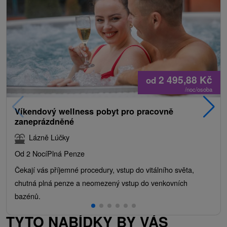
2 495,88
Kč
od
/noc/osoba
Víkendový wellness pobyt pro pracovně
zaneprázdněné
Lázně Lúčky
Od 2 Nocí
Plná Penze
Čekají vás příjemné procedury, vstup do vitálního světa,
chutná plná penze a neomezený vstup do venkovních
bazénů.
TYTO NABÍDKY BY VÁS