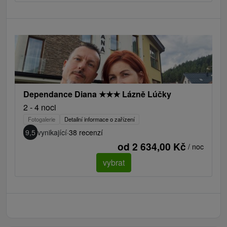
Dependance Diana
★
★
★
Lázně Lúčky
2 - 4 noci
Fotogalerie
Detailní informace o zařízení
9,5
vynikající
·
38 recenzí
od 2 634,00 Kč
/ noc
vybrat