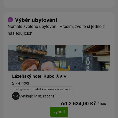
Výběr ubytování
Nemáte zvolené ubytování! Prosím, zvolte si jedno z
následujících.
Lázeňský hotel Kubo
★
★
★
2 - 4 noci
Fotogalerie
Detailní informace o zařízení
9,4
vynikající
·
102 recenzí
od 2 634,00 Kč
/ noc
vybrat