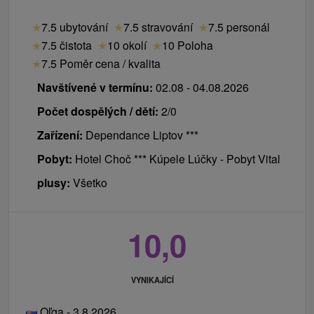
★
7.5 ubytování
★
7.5 stravování
★
7.5 personál
★
7.5 čistota
★
10 okolí
★
10 Poloha
★
7.5 Poměr cena / kvalita
Navštívené v termínu:
02.08 - 04.08.2026
Počet dospělých / dětí:
2/0
Zařízení:
Dependance Liptov ***
Pobyt:
Hotel Choč *** Kúpele Lúčky - Pobyt Vital
plusy:
Všetko
10,0
VYNIKAJÍCÍ
Oľga - 3.8.2026