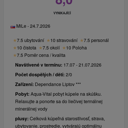
VYNIKAJÍCÍ
MiLe - 24.7.2026
★
7.5 ubytování
★
10 stravování
★
7.5 personál
★
10 čistota
★
7.5 okolí
★
10 Poloha
★
7.5 Poměr cena / kvalita
Navštívené v termínu:
17.07 - 21.07.2026
Počet dospělých / dětí:
2/0
Zařízení:
Dependance Liptov ***
Pobyt:
Aqua-Vital pobyt kúpele na skúšku.
Relaxujte a ponorte sa do liečivej termálnej
minerálnej vody
plusy:
Celková kúpeľná starostlivosť, strava,
ubytovanie, prostredie, vytvárajú optimálnu