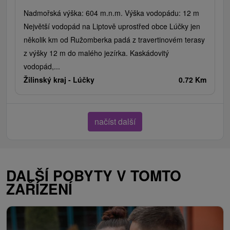
Nadmořská výška: 604 m.n.m. Výška vodopádu: 12 m
Největší vodopád na Liptově uprostřed obce Lúčky jen
několik km od Ružomberka padá z travertinovém terasy
z výšky 12 m do malého jezírka. Kaskádovitý
vodopád,...
Žilinský kraj -
Lúčky
0.72 Km
načíst další
DALŠÍ POBYTY V TOMTO
ZAŘÍZENÍ