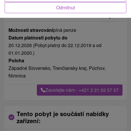
Fotografie od zákazníků
+10
Odmítnut
Možnosti stravování
plná penze
Datum platnosti pobytu do
20.12.2026 (Pobyt platný do 22.12.2019 a od
01.01.2020.)
Poloha
Západné Slovensko, Trenčiansky kraj, Púchov,
Nimnica
Zavolejte nám - +421 2 21 02 57 57
Tento pobyt je součástí nabídky
zařízení: