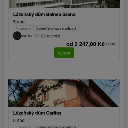
Lázeňský dům Balnea Grand
5 nocí
Fotogalerie
Detailní informace o zařízení
9,1
vynikající
·
128 recenzí
od 2 247,00 Kč
/ noc
vybrat
Lázeňský dům Caritas
5 nocí
Fotogalerie
Detailní informace o zařízení