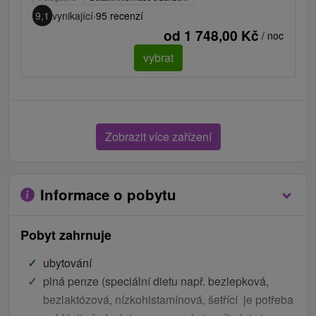
9,1
vynikající
·
95 recenzí
od 1 748,00 Kč
/ noc
vybrat
Zobrazit více zařízení
Informace o pobytu
Pobyt zahrnuje
ubytování
plná penze (speciální dietu např. bezlepková,
bezlaktózová, nízkohistamínová, šetřící je potřeba