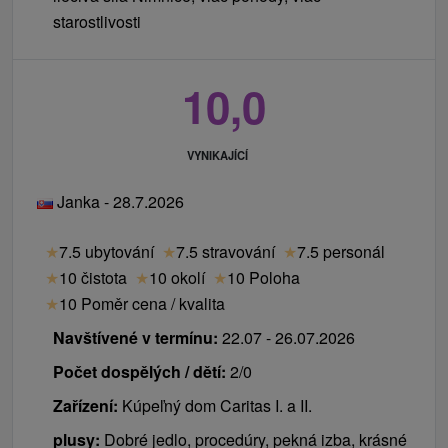
starostlivosti
10,0
VYNIKAJÍCÍ
Janka - 28.7.2026
★
7.5 ubytování
★
7.5 stravování
★
7.5 personál
★
10 čistota
★
10 okolí
★
10 Poloha
★
10 Poměr cena / kvalita
Navštívené v termínu:
22.07 - 26.07.2026
Počet dospělých / dětí:
2/0
Zařízení:
Kúpeľný dom Caritas I. a II.
plusy:
Dobré jedlo, procedúry, pekná izba, krásné