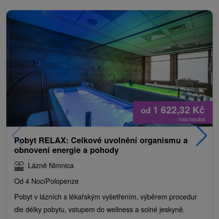
1 622,32
Kč
od
/noc/osoba
Pobyt RELAX: Celkové uvolnění organismu a
obnovení energie a pohody
Lázně Nimnica
Od 4 Nocí
Polopenze
Pobyt v lázních s lékařským vyšetřením, výběrem procedur
dle délky pobytu, vstupem do wellness a solné jeskyně.