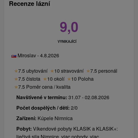
Recenze lázní
9,0
VYNIKAJÍCÍ
Miroslav - 4.8.2026
★
7.5 ubytování
★
10 stravování
★
7.5 personál
★
7.5 čistota
★
10 okolí
★
10 Poloha
★
7.5 Poměr cena / kvalita
Navštívené v termínu:
31.07 - 02.08.2026
Počet dospělých / dětí:
2/0
Zařízení:
Kúpele Nimnica
Pobyt:
Víkendové pobyty KLASIK a KLASIK+:
liečivá sila Nimnice, viac pohody, viac