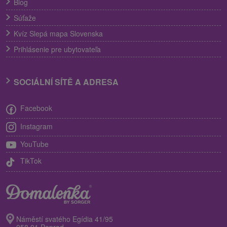
Blog
Súťaže
Kvíz Slepá mapa Slovenska
Prihlásenie pre ubytovateľa
SOCIÁLNÍ SÍTĚ A ADRESA
Facebook
Instagram
YouTube
TikTok
Náměstí svatého Egídia 41/95
058 01 Poprad