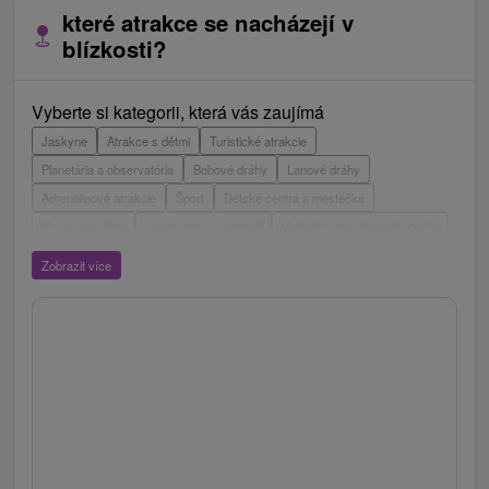
které atrakce se nacházejí v
blízkosti?
Vyberte si kategorii, která vás zaujímá
Jaskyne
Atrakce s dětmi
Turistické atrakcie
Planetária a observatória
Bobové dráhy
Lanové dráhy
Adrenalinové atrakcie
Šport
Detské centrá a mestečká
Múzeá a galérie
Laserarény a paintball
Vyhliadkové veže a chodníky
ZOO a zvieracie farmy
Escaperoom
Aquaparky, kúpaliská
Zobrazit více
Hrady, zámky, zrúcaniny
Skanzeny
Botanické záhrady
Mestské a zámocké parky
Vyhliadkové lety a plavby
Štíty
Jazerá, plesá, vodné nádrže
Technické pamiatky
Pamätníky
Vodopády
Drevené kostolíky
Pramene
Divadlá
Jazda na koni
Túry a turistické chodníky
Kaštiele
Horské chaty
Sakrálne miesta
Plte, rafting, splavy
Architektonické stavby
Lyžiarske strediská
Golfové ihriská
Motokárové dráhy
Amfiteátre a kiná v prírode
Vínne cesty
Cyklotrasy