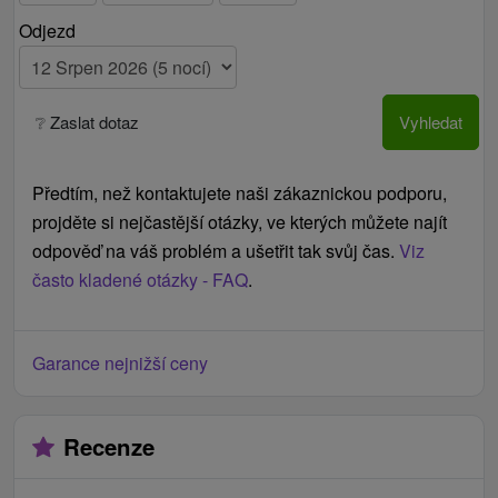
Přistýlka v pokojích Klasik se nedoporučuje pro
Odjezd
dospělé osoby (velmi stísněná, vhodná pouze pro
děti).
❔ Zaslat dotaz
Vyhledat
Přistýlka je možná, ale nedoporučujeme ji a to z
důvodu malých rozměrů pokojů.
Předtím, než kontaktujete naši zákaznickou podporu,
projděte si nejčastější otázky, ve kterých můžete najít
odpověď na váš problém a ušetřit tak svůj čas.
Viz
často kladené otázky - FAQ
.
Garance nejnižší ceny
Recenze