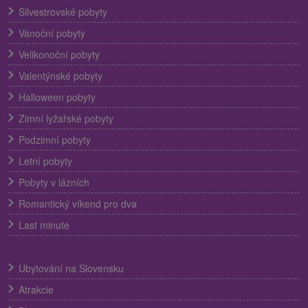
Silvestrovské pobyty
Vánoční pobyty
Velikonoční pobyty
Valentýnské pobyty
Halloween pobyty
Zimní lyžařské pobyty
Podzimní pobyty
Letní pobyty
Pobyty v lázních
Romantický víkend pro dva
Last minute
Ubytování na Slovensku
Atrakcie