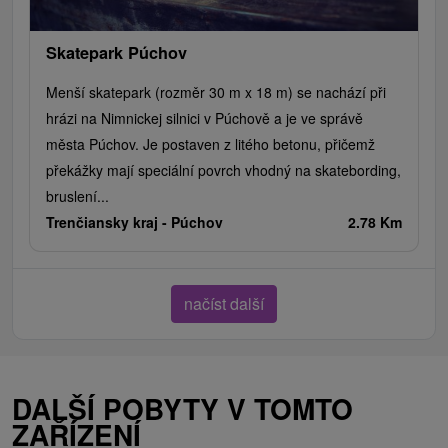
Skatepark Púchov
Menší skatepark (rozměr 30 m x 18 m) se nachází při
hrázi na Nimnickej silnici v Púchově a je ve správě
města Púchov. Je postaven z litého betonu, přičemž
překážky mají speciální povrch vhodný na skatebording,
bruslení...
Trenčiansky kraj -
Púchov
2.78 Km
načíst další
DALŠÍ POBYTY V TOMTO
ZAŘÍZENÍ