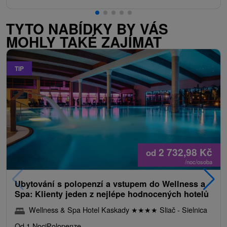
TYTO NABÍDKY BY VÁS
MOHLY TAKÉ ZAJÍMAT
TIP
2 732,98
Kč
od
/noc/osoba
Ubytování s polopenzí a vstupem do Wellness a
Spa: Klienty jeden z nejlépe hodnocených hotelů
Wellness & Spa Hotel Kaskady
★
★
★
★
Sliač - Sielnica
Od 1 Noci
Polopenze