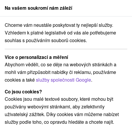
Na vašem soukromí nám záleží
člen skupiny
Sorger
Chceme vám neustále poskytovat ty nejlepší služby.
ica
Lázně Nimnica
SENIOR pobyt: Pobyt pro aktivní a zdravý věk
Vzhledem k platné legislativě od vás ale potřebujeme
souhlas s používáním souborů cookies.
SENIOR pobyt: Pobyt pro aktivní a
zdravý věk
Více o personalizaci a měření
Lázně Nimnica
Nimnica
Abychom věděli, co se děje na webových stránkách a
mohli vám přizpůsobit nabídky či reklamu, používáme
cookies a také
služby společnosti Google
.
Vybrat termín
Co jsou cookies?
Cookies jsou malé textové soubory, které mohou být
Navigovat do místa
používány webovými stránkami, aby zefektivnily
uživatelský zážitek. Díky cookies vám můžeme nabízet
9,2
vynikající
451 recenzí
·
služby podle toho, co opravdu hledáte a chcete najít.