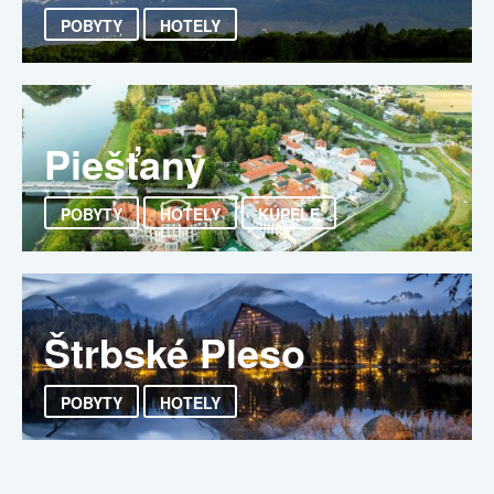
POBYTY
HOTELY
Piešťany
POBYTY
HOTELY
KÚPELE
Štrbské Pleso
POBYTY
HOTELY