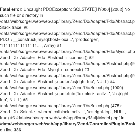
Fatal error
: Uncaught PDOException: SQLSTATE[HY000] [2002] No
such file or directory in
/data/web/sorger.web/web/app/library/Zend/Db/Adapter/Pdo/Abstract.
Stack trace: #0
/data/web/sorger.web/web/app/library/Zend/Db/Adapter/Pdo/Abstract.p
PDO->__construct('mysql:host=loca...', 'prodsorger',
'111111111111111...', Array) #1
/data/web/sorger.web/web/app/library/Zend/Db/Adapter/Pdo/Mysql.php
Zend_Db_Adapter_Pdo_Abstract->_connect() #2
/data/web/sorger.web/web/app/library/Zend/Db/Adapter/Abstract.php(9
Zend_Db_Adapter_Pdo_Mysql->_connect() #3
/data/web/sorger.web/web/app/library/Zend/Db/Adapter/Abstract.php(9
Zend_Db_Adapter_Abstract->quote('/cs|right-top', NULL) #4
/data/web/sorger.web/web/app/library/Zend/Db/Select.php(1000):
Zend_Db_Adapter_Abstract->quoteInto('textblock_activ...', '/cs|right-
top', NULL) #5
/data/web/sorger.web/web/app/library/Zend/Db/Select.php(475):
Zend_Db_Select->_where('textblock_activ...', '/cs|right-top', NULL,
true) #6 /data/web/sorger.web/web/app/library/Matj/Model.php( in
/data/web/sorger.web/web/app/library/Zend/Controller/Plugin/Bro
on line
336