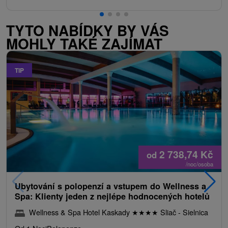
TYTO NABÍDKY BY VÁS
MOHLY TAKÉ ZAJÍMAT
TIP
2 738,74
Kč
od
/noc/osoba
Ubytování s polopenzí a vstupem do Wellness a
Spa: Klienty jeden z nejlépe hodnocených hotelů
Wellness & Spa Hotel Kaskady
★
★
★
★
Sliač - Sielnica