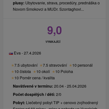
plusy:
Ubytovanie, strava, procedúry, prednáška o
Novom Smokovci a MUDr. Szontaghovi...
9,0
VYNIKAJÍCÍ
Eva - 27.4.2026
★
7.5 ubytování
★
7.5 stravování
★
10 personál
★
10 čistota
★
10 okolí
★
10 Poloha
★
10 Poměr cena / kvalita
Navštívené v termínu:
20.04 - 25.04.2026
Počet dospělých / dětí:
2/0
Pobyt:
Liečebný pobyt TIP + cenovo zvýhodnený
Senior od 60 rokov - relax a pohoda vo Vysokých