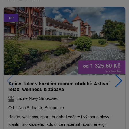
TIP
1 325,60
Kč
od
/noc/osoba
Krásy Tater v každém ročním období: Aktivní
relax, wellness & zábava
Lázně Nový Smokovec
Od 1 Noci
Snídaně, Polopenze
Bazén, wellness, sport, hudební večery i výhodné slevy -
ideální pro každého, kdo chce načerpat novou energii.