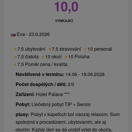
10,0
VYNIKAJÍCÍ
Eva - 23.6.2026
★
7.5 ubytování
★
7.5 stravování
★
10 personál
★
7.5 čistota
★
10 okolí
★
10 Poloha
★
7.5 Poměr cena / kvalita
Navštívené v termínu:
14.06 - 19.06.2026
Počet dospělých / dětí:
2/0
Zařízení:
Hotel Palace ***
Pobyt:
Liečebný pobyt TIP + Senior
plusy:
Pobyt v kúpeľoch bol naozaj relaxom. Som
spokojná s procedúrami, ubytovaním, ale aj
okolím. Každý deň sa dá urobiť výlet do okolia,