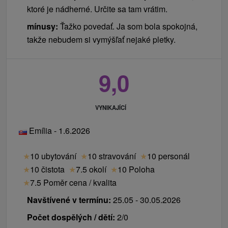
ktoré je nádherné. Určite sa tam vrátim.
mínusy:
Ťažko povedať. Ja som bola spokojná,
takže nebudem si vymýšľať nejaké pletky.
9,0
VYNIKAJÍCÍ
Emília - 1.6.2026
★
10 ubytování
★
10 stravování
★
10 personál
★
10 čistota
★
7.5 okolí
★
10 Poloha
★
7.5 Poměr cena / kvalita
Navštívené v termínu:
25.05 - 30.05.2026
Počet dospělých / dětí:
2/0