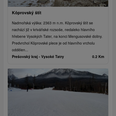
Kôprovský štít
Nadmořská výška: 2363 m n.m. Kôprovský štít se
nachází již v kriváňské rozsoše, nedaleko hlavního
hřebene Vysokých Tater, na konci Mengusovské doliny.
Predvrchol Kôprovské plece je od hlavního vrcholu
oddělen...
Prešovský kraj -
Vysoké Tatry
0.2 Km