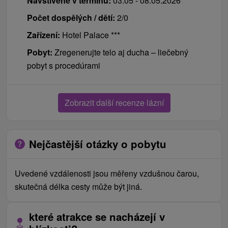
Navštívené v termínu:
03.05 - 08.05.2026
Počet dospělých / dětí:
2/0
Zařízení:
Hotel Palace ***
Pobyt:
Zregenerujte telo aj ducha – liečebný
pobyt s procedúrami
Zobrazit další recenze lázní
Nejčastější otázky o pobytu
Uvedené vzdálenosti jsou měřeny vzdušnou čarou,
skutečná délka cesty může být jiná.
které atrakce se nacházejí v