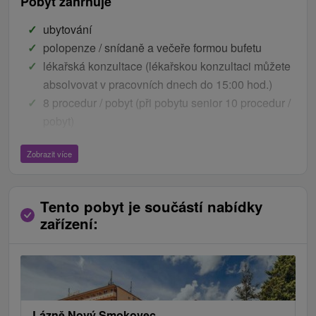
Pobyt zahrnuje
ubytování
polopenze / snídaně a večeře formou bufetu
lékařská konzultace (lékařskou konzultaci můžete
absolvovat v pracovních dnech do 15:00 hod.)
8 procedur / pobyt (při pobytu senior 10 procedur /
pobyt)
volný vstup do relax zóny s bazénem (bazén,
Zobrazit více
ricochet, kardio fitness)
tělocvična s posilovnou, dětský koutek, knihovna,
společenské hry
Tento pobyt je součástí nabídky
internet
zařízení:
Ceník - Bonusy
1x vstup do wellness (otevřeno v úterý, čtvrtek a v
sobotu) / pobyt (po odsouhlasení lékařem). Neplatí
pro pobyt senior.
Lázně Nový Smokovec