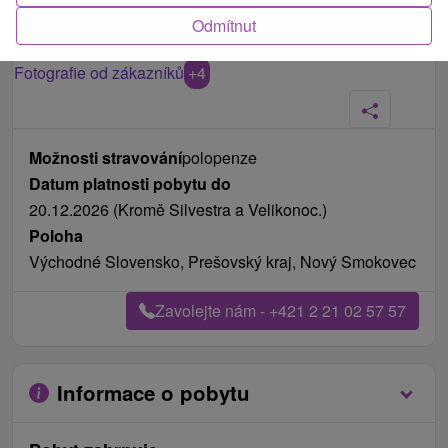
Odmítnut
Fotografie od zákazníků
+4
Možnosti stravování
polopenze
Datum platnosti pobytu do
20.12.2026 (Kromě Silvestra a Velikonoc.)
Poloha
Východné Slovensko, Prešovský kraj, Nový Smokovec
Zavolejte nám - +421 2 21 02 57 57
Informace o pobytu