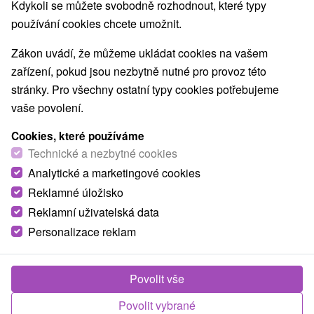
8,6
vynikající
128 recenzí
Kdykoli se můžete svobodně rozhodnout, které typy
·
používání cookies chcete umožnit.
Zákon uvádí, že můžeme ukládat cookies na vašem
zařízení, pokud jsou nezbytně nutné pro provoz této
stránky. Pro všechny ostatní typy cookies potřebujeme
vaše povolení.
Cookies, které používáme
Technické a nezbytné cookies
Analytické a marketingové cookies
Reklamné úložisko
Reklamní uživatelská data
Personalizace reklam
Povolit vše
Povolit vybrané