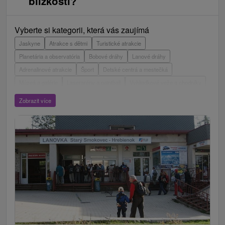
blízkosti?
Vyberte si kategorii, která vás zaujímá
Jaskyne
Atrakce s dětmi
Turistické atrakcie
Planetária a observatória
Bobové dráhy
Lanové dráhy
Adrenalinové atrakcie
Šport
Detské centrá a mestečká
Múzeá a galérie
Laserarény a paintball
Vyhliadkové veže a chodníky
ZOO a zvieracie farmy
Escaperoom
Aquaparky, kúpaliská
Zobrazit více
Hrady, zámky, zrúcaniny
Skanzeny
Botanické záhrady
Mestské a zámocké parky
Vyhliadkové lety a plavby
Štíty
Jazerá, plesá, vodné nádrže
Technické pamiatky
Pamätníky
Vodopády
Drevené kostolíky
Pramene
Jazda na koni
Túry a turistické chodníky
Kaštiele
Horské chaty
Divadlá
Sakrálne miesta
Plte, rafting, splavy
Architektonické stavby
Lyžiarske strediská
Golfové ihriská
Motokárové dráhy
Amfiteátre a kiná v prírode
Vínne cesty
Cyklotrasy