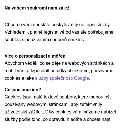
Na vašem soukromí nám záleží
člen skupiny
Sorger
Chceme vám neustále poskytovat ty nejlepší služby.
vec
Léčebný pobyt TIP + cenově zvýhodněný Senior od 60 let: Relax
Vzhledem k platné legislativě od vás ale potřebujeme
souhlas s používáním souborů cookies.
Léčebný pobyt TIP + cenově
zvýhodněný Senior od 60 let: Relax
Více o personalizaci a měření
a pohoda ve Vysokých Tatrách
Abychom věděli, co se děje na webových stránkách a
Hotel Palace Grand
★
★
★
Nový Smokovec
mohli vám přizpůsobit nabídky či reklamu, používáme
Lázně Nový Smokovec
Nový Smokovec
cookies a také
služby společnosti Google
.
Co jsou cookies?
Vybrat termín
Cookies jsou malé textové soubory, které mohou být
používány webovými stránkami, aby zefektivnily
uživatelský zážitek. Díky cookies vám můžeme nabízet
Navigovat do místa
služby podle toho, co opravdu hledáte a chcete najít.