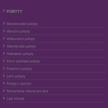
POBYTY
Silvestrovské pobyty
Vánoční pobyty
Velikonoční pobyty
Valentýnské pobyty
Halloween pobyty
Zimní lyžařské pobyty
Podzimní pobyty
Letní pobyty
Pobyty v lázních
Romantický víkend pro dva
Last minute