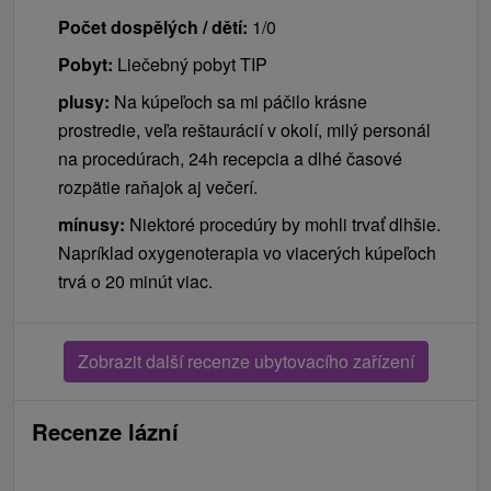
Počet dospělých / dětí:
1/0
Pobyt:
Liečebný pobyt TIP
plusy:
Na kúpeľoch sa mi páčilo krásne
prostredie, veľa reštaurácií v okolí, milý personál
na procedúrach, 24h recepcia a dlhé časové
rozpätie raňajok aj večerí.
mínusy:
Niektoré procedúry by mohli trvať dlhšie.
Napríklad oxygenoterapia vo viacerých kúpeľoch
trvá o 20 minút viac.
Zobrazit další recenze ubytovacího zařízení
Recenze lázní