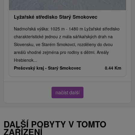
Lyžařské středisko Starý Smokovec
Nadmořská výška: 1025 m - 1480 m Lyžařské středisko
charakteristické jednou z mála sáňkařských drah na
Slovensku, ve Starém Smokovci, rozděleny do dvou
areálů vhodné zejména pro rodiny s dětmi. Areály
Hrebienok...
Prešovský kraj -
Starý Smokovec
0.44 Km
načíst další
DALŠÍ POBYTY V TOMTO
ZAŘÍZENÍ