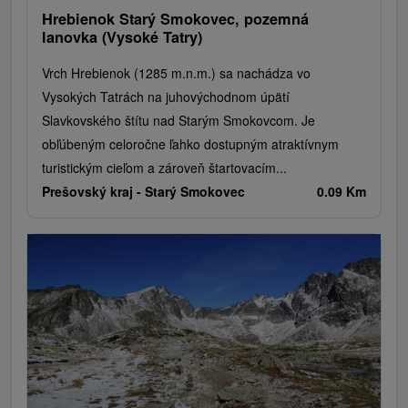
Hrebienok Starý Smokovec, pozemná
lanovka (Vysoké Tatry)
Vrch Hrebienok (1285 m.n.m.) sa nachádza vo
Vysokých Tatrách na juhovýchodnom úpätí
Slavkovského štítu nad Starým Smokovcom. Je
obľúbeným celoročne ľahko dostupným atraktívnym
turistickým cieľom a zároveň štartovacím...
Prešovský kraj -
Starý Smokovec
0.09 Km