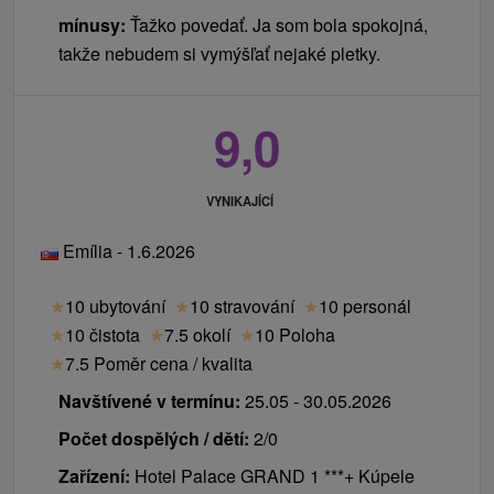
mínusy:
Ťažko povedať. Ja som bola spokojná,
takže nebudem si vymýšľať nejaké pletky.
9,0
VYNIKAJÍCÍ
Emília - 1.6.2026
★
10 ubytování
★
10 stravování
★
10 personál
★
10 čistota
★
7.5 okolí
★
10 Poloha
★
7.5 Poměr cena / kvalita
Navštívené v termínu:
25.05 - 30.05.2026
Počet dospělých / dětí:
2/0
Zařízení:
Hotel Palace GRAND 1 ***+ Kúpele