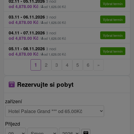
02.11 - 05.11.2026
3 noci
ubytování (check out)).
Vybrat termín
od 4,878.00 Kč
/
od 1,626.00 Kč
parkování 7,50 € / noc v uzavřeném areálu do
03.11 - 06.11.2026
3 noci
zaplnění kapacity
Vybrat termín
od 4,878.00 Kč
/
od 1,626.00 Kč
doplňkové služby
04.11 - 07.11.2026
3 noci
oběd 12 € / osoba / den, večeře 12 € / osoba / den
Vybrat termín
od 4,878.00 Kč
/
od 1,626.00 Kč
Ceník - Informace
05.11 - 08.11.2026
3 noci
Vybrat termín
od 4,878.00 Kč
/
od 1,626.00 Kč
V případě zájmu o delší pobyt vám vypracujeme
1
2
3
4
5
6
»
cenovou nabídku.
Rezervujte si pobyt
zařízení
Příjezd