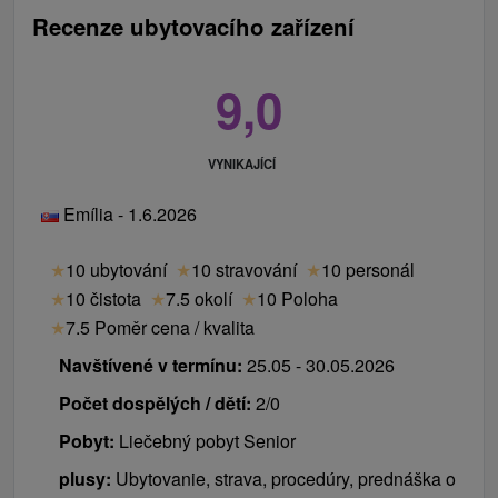
Recenze ubytovacího zařízení
9,0
VYNIKAJÍCÍ
Emília - 1.6.2026
★
10 ubytování
★
10 stravování
★
10 personál
★
10 čistota
★
7.5 okolí
★
10 Poloha
★
7.5 Poměr cena / kvalita
Navštívené v termínu:
25.05 - 30.05.2026
Počet dospělých / dětí:
2/0
Pobyt:
Liečebný pobyt Senior
plusy:
Ubytovanie, strava, procedúry, prednáška o