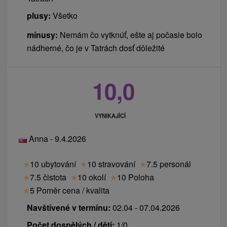
plusy:
Všetko
mínusy:
Nemám čo vytknúť, ešte aj počasie bolo
nádherné, čo je v Tatrách dosť dôležité
10,0
VYNIKAJÍCÍ
Anna - 9.4.2026
★
10 ubytování
★
10 stravování
★
7.5 personál
★
7.5 čistota
★
10 okolí
★
10 Poloha
★
5 Poměr cena / kvalita
Navštívené v termínu:
02.04 - 07.04.2026
Počet dospělých / dětí:
1/0