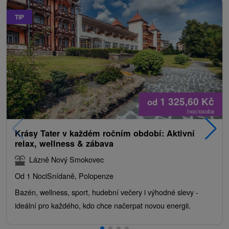
TIP
1 325,60
Kč
od
/noc/osoba
Krásy Tater v každém ročním období: Aktivní
relax, wellness & zábava
Lázně Nový Smokovec
Od 1 Noci
Snídaně, Polopenze
Bazén, wellness, sport, hudební večery i výhodné slevy -
ideální pro každého, kdo chce načerpat novou energii.