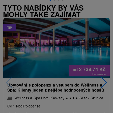
TYTO NABÍDKY BY VÁS
MOHLY TAKÉ ZAJÍMAT
TIP
2 738,74
Kč
od
/noc/osoba
Ubytování s polopenzí a vstupem do Wellness a
Spa: Klienty jeden z nejlépe hodnocených hotelů
Wellness & Spa Hotel Kaskady
★
★
★
★
Sliač - Sielnica
Od 1 Noci
Polopenze