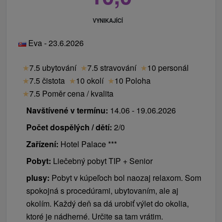
VYNIKAJÍCÍ
Eva - 23.6.2026
★
7.5 ubytování
★
7.5 stravování
★
10 personál
★
7.5 čistota
★
10 okolí
★
10 Poloha
★
7.5 Poměr cena / kvalita
Navštívené v termínu:
14.06 - 19.06.2026
Počet dospělých / dětí:
2/0
Zařízení:
Hotel Palace ***
Pobyt:
Liečebný pobyt TIP + Senior
plusy:
Pobyt v kúpeľoch bol naozaj relaxom. Som
spokojná s procedúrami, ubytovaním, ale aj
okolím. Každý deň sa dá urobiť výlet do okolia,
ktoré je nádherné. Určite sa tam vrátim.