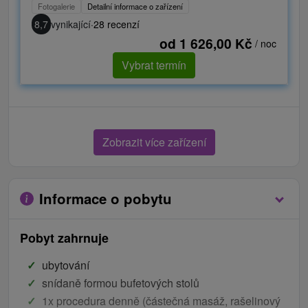
Fotogalerie
Detailní informace o zařízení
8,7
vynikající
·
28 recenzí
od 1 626,00 Kč
/ noc
Vybrat termín
Zobrazit více zařízení
Informace o pobytu
Pobyt zahrnuje
ubytování
snídaně formou bufetových stolů
1x procedura denně (částečná masáž, rašelinový