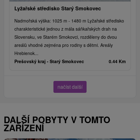
Lyžařské středisko Starý Smokovec
Nadmořská výška: 1025 m - 1480 m Lyžařské středisko
charakteristické jednou z mála sáňkařských drah na
Slovensku, ve Starém Smokovci, rozděleny do dvou
areálů vhodné zejména pro rodiny s dětmi. Areály
Hrebienok...
Prešovský kraj -
Starý Smokovec
0.44 Km
načíst další
DALŠÍ POBYTY V TOMTO
ZAŘÍZENÍ