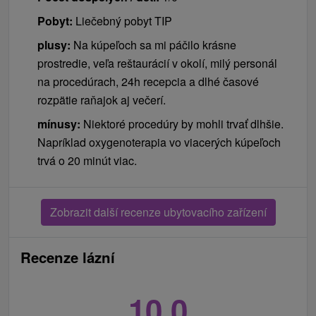
Pobyt:
Liečebný pobyt TIP
plusy:
Na kúpeľoch sa mi páčilo krásne
prostredie, veľa reštaurácií v okolí, milý personál
na procedúrach, 24h recepcia a dlhé časové
rozpätie raňajok aj večerí.
mínusy:
Niektoré procedúry by mohli trvať dlhšie.
Napríklad oxygenoterapia vo viacerých kúpeľoch
trvá o 20 minút viac.
Zobrazit další recenze ubytovacího zařízení
Recenze lázní
10,0