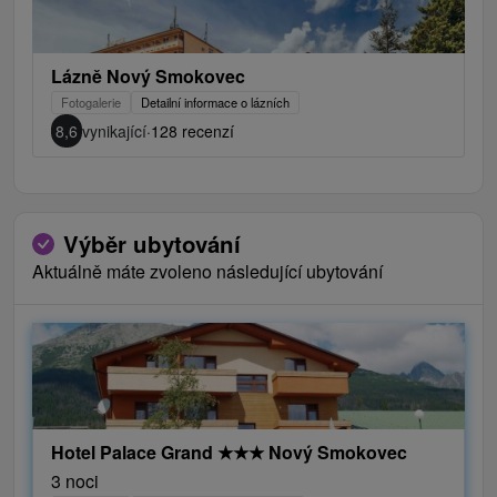
Lázně Nový Smokovec
Fotogalerie
Detailní informace o lázních
8,6
vynikající
·
128 recenzí
Výběr ubytování
Aktuálně máte zvoleno následující ubytování
Hotel Palace Grand
★
★
★
Nový Smokovec
3 noci