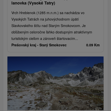
lanovka (Vysoké Tatry)
Vrch Hrebienok (1285 m.n.m.) sa nachádza vo
Vysokých Tatrách na juhovýchodnom úpätí
Slavkovského štítu nad Starým Smokovcom. Je
obľúbeným celoročne ľahko dostupným atraktívnym
turistickým cieľom a zároveň štartovacím...
Prešovský kraj -
Starý Smokovec
0.09 Km