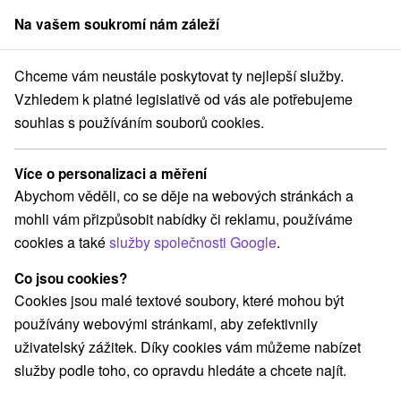
Na vašem soukromí nám záleží
člen skupiny
Sorger
Chceme vám neustále poskytovat ty nejlepší služby.
ovec
Lázně Nový Smokovec
Relax & Wellness pobyt v srdci Tater
Vzhledem k platné legislativě od vás ale potřebujeme
souhlas s používáním souborů cookies.
Relax & Wellness pobyt v srdci
Tater
Více o personalizaci a měření
Hotel Palace Grand
★
★
★
Nový Smokovec
Abychom věděli, co se děje na webových stránkách a
Lázně Nový Smokovec
Nový Smokovec
mohli vám přizpůsobit nabídky či reklamu, používáme
cookies a také
služby společnosti Google
.
Vybrat termín
Co jsou cookies?
Cookies jsou malé textové soubory, které mohou být
používány webovými stránkami, aby zefektivnily
Navigovat do místa
uživatelský zážitek. Díky cookies vám můžeme nabízet
služby podle toho, co opravdu hledáte a chcete najít.
8,6
vynikající
128 recenzí
·