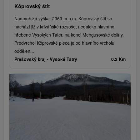
Kôprovský štít
Nadmořská výška: 2363 m n.m. Kôprovský štít se
nachází již v kriváňské rozsoše, nedaleko hlavního
hřebene Vysokých Tater, na konci Mengusovské doliny.
Predvrchol Kôprovské plece je od hlavního vrcholu
oddělen...
Prešovský kraj -
Vysoké Tatry
0.2 Km