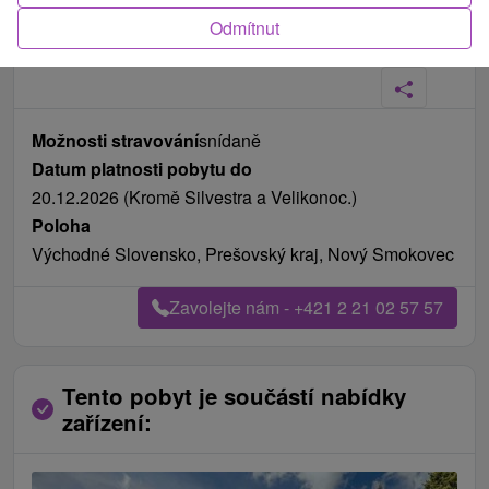
Odmítnut
Fotografie od zákazníků
+4
Možnosti stravování
snídaně
Datum platnosti pobytu do
20.12.2026 (Kromě Silvestra a Velikonoc.)
Poloha
Východné Slovensko, Prešovský kraj, Nový Smokovec
Zavolejte nám - +421 2 21 02 57 57
Tento pobyt je součástí nabídky
zařízení: