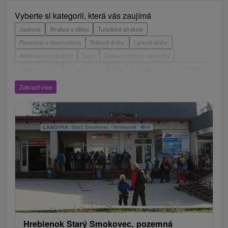
Vyberte si kategorii, která vás zaujímá
Jaskyne
Atrakce s dětmi
Turistické atrakcie
Planetária a observatória
Bobové dráhy
Lanové dráhy
Adrenalinové atrakcie
Šport
Detské centrá a mestečká
Múzeá a galérie
Laserarény a paintball
Vyhliadkové veže a chodníky
ZOO a zvieracie farmy
Escaperoom
Aquaparky, kúpaliská
Zobrazit více
Hrady, zámky, zrúcaniny
Skanzeny
Botanické záhrady
Mestské a zámocké parky
Vyhliadkové lety a plavby
Štíty
Jazerá, plesá, vodné nádrže
Technické pamiatky
Pamätníky
Vodopády
Drevené kostolíky
Pramene
Jazda na koni
Túry a turistické chodníky
Kaštiele
Horské chaty
Divadlá
Sakrálne miesta
Plte, rafting, splavy
Architektonické stavby
Lyžiarske strediská
Golfové ihriská
Motokárové dráhy
Amfiteátre a kiná v prírode
Vínne cesty
Cyklotrasy
Hrebienok Starý Smokovec, pozemná