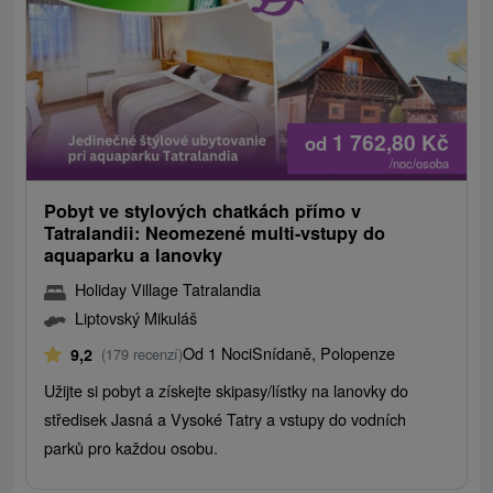
1 762,80
Kč
od
/noc/osoba
Pobyt ve stylových chatkách přímo v
Tatralandii: Neomezené multi-vstupy do
aquaparku a lanovky
Holiday Village Tatralandia
Liptovský Mikuláš
Od 1 Noci
Snídaně, Polopenze
9,2
(179 recenzí)
Užijte si pobyt a získejte skipasy/lístky na lanovky do
středisek Jasná a Vysoké Tatry a vstupy do vodních
parků pro každou osobu.