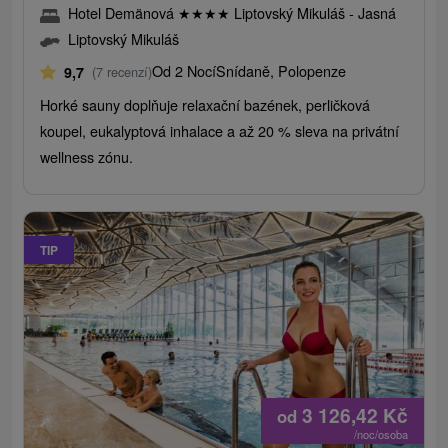
Hotel Demänová
★
★
★
★
Liptovský Mikuláš - Jasná
Liptovský Mikuláš
Od 2 Nocí
Snídaně, Polopenze
9,7
(7 recenzí)
Horké sauny doplňuje relaxační bazének, perličková
koupel, eukalyptová inhalace a až 20 % sleva na privátní
wellness zónu.
TIP
3 126,42
Kč
od
/noc/osoba