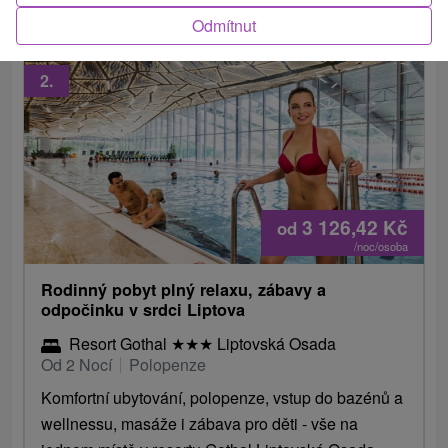
Odmítnut
2.
3 126,42
Kč
od
/noc/osoba
Rodinný pobyt plný relaxu, zábavy a
odpočinku v srdci Liptova
Resort Gothal
★
★
★
Liptovská Osada
Od 2 Nocí
Polopenze
Komfortní ubytování, polopenze, vstup do bazénů a
wellnessu, masáže i zábava pro děti - vše na