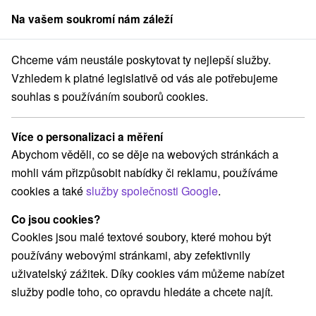
Na vašem soukromí nám záleží
člen skupiny
Sorger
Chceme vám neustále poskytovat ty nejlepší služby.
Pobyty na Slovensku
Letní pobyty
Nízké Tatry
Vzhledem k platné legislativě od vás ale potřebujeme
souhlas s používáním souborů cookies.
Letní pobyty Nízké Tatry
Více o personalizaci a měření
Kategorie
Abychom věděli, co se děje na webových stránkách a
mohli vám přizpůsobit nabídky či reklamu, používáme
Všechny kategorie
Pobyty v akci
(23)
cookies a také
služby společnosti Google
.
Wellness pobyty
Víkendové pobyty
(28)
(32)
Romantické pobyty
Pobyty pro seniory
(11)
(11)
Co jsou cookies?
Rodinné pobyty
(31)
Cookies jsou malé textové soubory, které mohou být
používány webovými stránkami, aby zefektivnily
uživatelský zážitek. Díky cookies vám můžeme nabízet
Vyberte lokalitu nebo termín
služby podle toho, co opravdu hledáte a chcete najít.