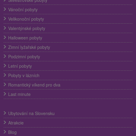
Vánoční pobyty
Velikonoční pobyty
Valentýnské pobyty
Halloween pobyty
Zimní lyžařské pobyty
Podzimní pobyty
Letní pobyty
Pobyty v lázních
Romantický víkend pro dva
Last minute
Ubytování na Slovensku
Atrakcie
Blog