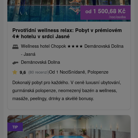
1 500,68
Kč
od
/noc/osoba
Prvotřídní wellness relax: Pobyt v prémiovém
4
★
hotelu v srdci Jasné
Wellness hotel Chopok
★
★
★
★
Demänovská Dolina
- Jasná
Demänovská Dolina
Od 1 Noci
Snídaně, Polopenze
9,6
(80 recenzí)
Dokonalý pobyt pro každého. V ceně luxusní ubytování,
gurmánská polopenze, neomezený bazén a wellness,
masáže, peelingy, drinky a skvělé bonusy.
TIP