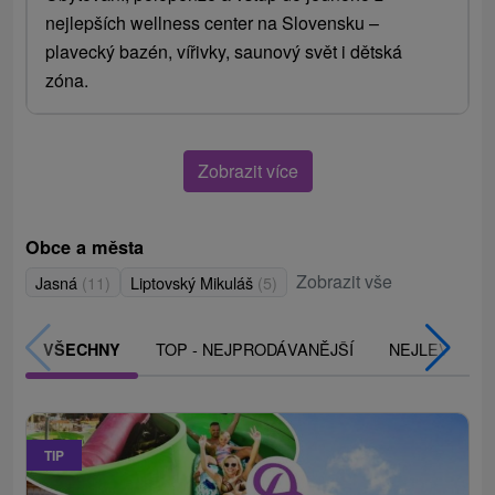
nejlepších wellness center na Slovensku –
plavecký bazén, vířivky, saunový svět i dětská
zóna.
Zobrazit více
Obce a města
Zobrazit vše
Jasná
(11)
Liptovský Mikuláš
(5)
TOP - NEJPRODÁVANĚJŠÍ
NEJLEVNĚJŠ
VŠECHNY
TIP