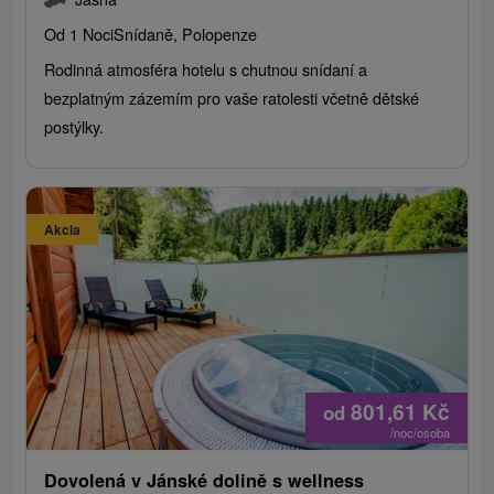
Od 1 Noci
Snídaně, Polopenze
Rodinná atmosféra hotelu s chutnou snídaní a
bezplatným zázemím pro vaše ratolesti včetně dětské
postýlky.
Akcia
801,61
Kč
od
/noc/osoba
Dovolená v Jánské dolině s wellness