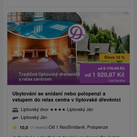
Sleva 12 %
2 170,98
Kč
od
1 920,87
Kč
od
/noc/osoba
Ubytování se snídaní nebo polopenzí a
vstupem do relax centra v liptovské dřevěnici
Liptovský dvor
★
★
★
★
Liptovský Ján
Liptovský Ján
Od 1 Noci
Snídaně, Polopenze
10,0
(1 recenzí)