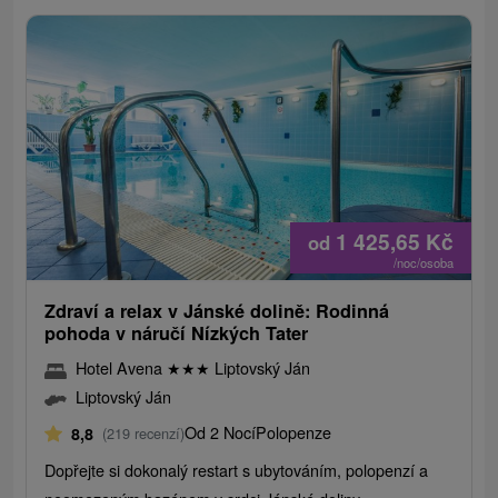
1 425,65
Kč
od
/noc/osoba
Zdraví a relax v Jánské dolině: Rodinná
pohoda v náručí Nízkých Tater
Hotel Avena
★
★
★
Liptovský Ján
Liptovský Ján
Od 2 Nocí
Polopenze
8,8
(219 recenzí)
Dopřejte si dokonalý restart s ubytováním, polopenzí a