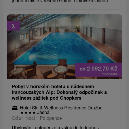
jednom místě v resortu Gothal Liptovská Osada.
3.
2 092,70
Kč
od
/noc/osoba
Pobyt v horském hotelu s nádechem
francouzských Alp: Dokonalý odpočinek a
wellness zážitek pod Chopkem
Hotel Ski & Wellness Residence Družba
★
★
★
★
Jasná
Od 21 Nocí
Polopenze
Ubytování, polopenze a vstup do jednoho z