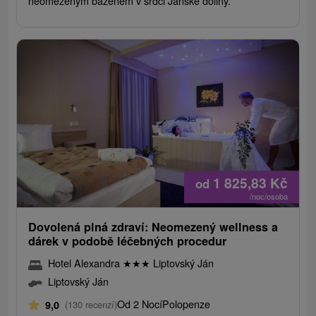
neomezeným bazénem v srdci Jánské doliny.
1 825,83
Kč
od
/noc/osoba
Dovolená plná zdraví: Neomezený wellness a
dárek v podobě léčebných procedur
Hotel Alexandra
★
★
★
Liptovský Ján
Liptovský Ján
Od 2 Nocí
Polopenze
9,0
(130 recenzí)