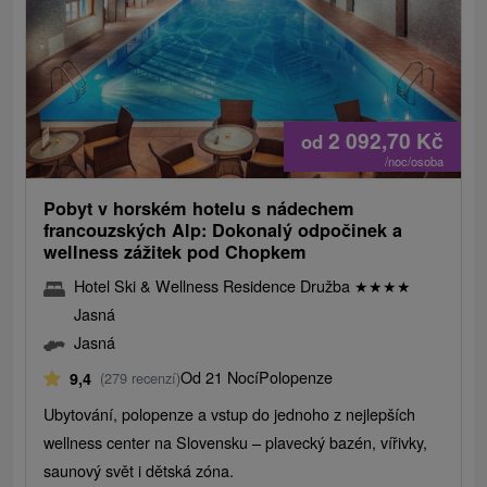
2 092,70
Kč
od
/noc/osoba
Pobyt v horském hotelu s nádechem
francouzských Alp: Dokonalý odpočinek a
wellness zážitek pod Chopkem
Hotel Ski & Wellness Residence Družba
★
★
★
★
Jasná
Jasná
Od 21 Nocí
Polopenze
9,4
(279 recenzí)
Ubytování, polopenze a vstup do jednoho z nejlepších
wellness center na Slovensku – plavecký bazén, vířivky,
saunový svět i dětská zóna.