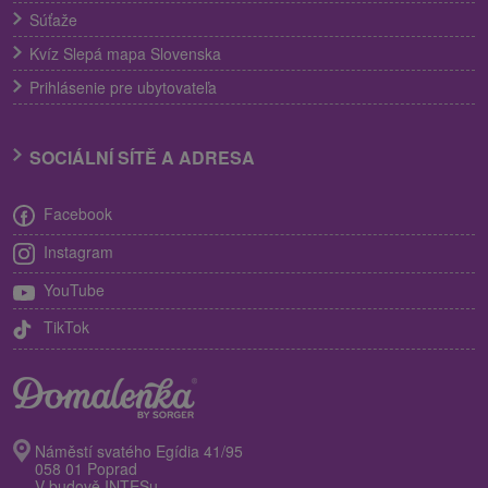
Súťaže
Kvíz Slepá mapa Slovenska
Prihlásenie pre ubytovateľa
SOCIÁLNÍ SÍTĚ A ADRESA
Facebook
Instagram
YouTube
TikTok
Náměstí svatého Egídia 41/95
058 01 Poprad
V budově INTESu