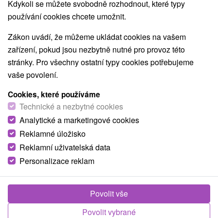
Nejprodávanější
Kdykoli se můžete svobodně rozhodnout, které typy
používání cookies chcete umožnit.
1.
Zákon uvádí, že můžeme ukládat cookies na vašem
zařízení, pokud jsou nezbytně nutné pro provoz této
stránky. Pro všechny ostatní typy cookies potřebujeme
vaše povolení.
Cookies, které používáme
1 425,65
Kč
od
Technické a nezbytné cookies
/noc/osoba
Analytické a marketingové cookies
Reklamné úložisko
Zdraví a relax v Jánské dolině: Rodinná
pohoda v náručí Nízkých Tater
Reklamní uživatelská data
Personalizace reklam
Hotel Avena
★
★
★
Liptovský Ján
Od 2 Nocí
Polopenze
Dopřejte si dokonalý restart s ubytováním,
Povolit vše
polopenzí a neomezeným bazénem v srdci Jánské
Povolit vybrané
doliny.