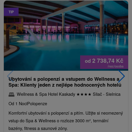
TIP
2 738,74
Kč
od
/noc/osoba
Ubytování s polopenzí a vstupem do Wellness a
Spa: Klienty jeden z nejlépe hodnocených hotelů
Wellness & Spa Hotel Kaskady
★
★
★
★
Sliač - Sielnica
Od 1 Noci
Polopenze
Komfortní ubytování s polopenzí a pitím. Užijte si neomezený
vstup do Spa & Wellness o rozloze 3000 m², termální
bazény, fitness a saunové zóny.