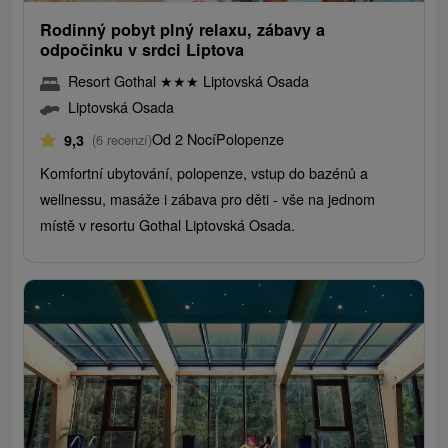
Rodinný pobyt plný relaxu, zábavy a
odpočinku v srdci Liptova
Resort Gothal
★
★
★
Liptovská Osada
Liptovská Osada
Od 2 Nocí
Polopenze
9,3
(6 recenzí)
Komfortní ubytování, polopenze, vstup do bazénů a
wellnessu, masáže i zábava pro děti - vše na jednom
místě v resortu Gothal Liptovská Osada.