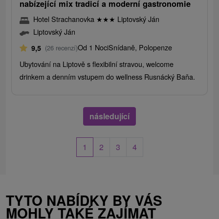
nabízející mix tradicí a moderní gastronomie
Hotel Strachanovka
★
★
★
Liptovský Ján
Liptovský Ján
Od 1 Noci
Snídaně, Polopenze
9,5
(26 recenzí)
Ubytování na Liptově s flexibilní stravou, welcome
drinkem a denním vstupem do wellness Rusnácký Baňa.
následující
1
2
3
4
TYTO NABÍDKY BY VÁS
MOHLY TAKÉ ZAJÍMAT