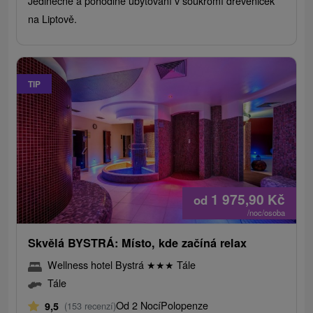
Jedinečné a pohodlné ubytování v soukromí dřevěniček
na Liptově.
TIP
1 975,90
Kč
od
/noc/osoba
Skvělá BYSTRÁ: Místo, kde začíná relax
Wellness hotel Bystrá
★
★
★
Tále
Tále
Od 2 Nocí
Polopenze
9,5
(153 recenzí)