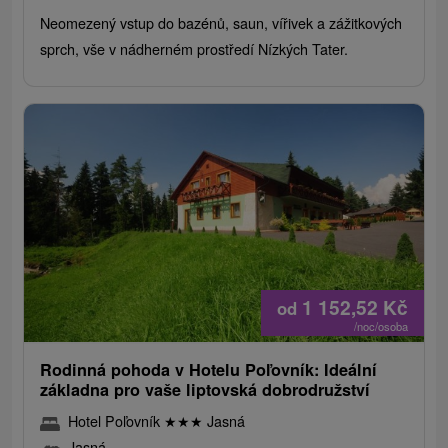
Neomezený vstup do bazénů, saun, vířivek a zážitkových
sprch, vše v nádherném prostředí Nízkých Tater.
1 152,52
Kč
od
/noc/osoba
Rodinná pohoda v Hotelu Poľovník: Ideální
základna pro vaše liptovská dobrodružství
Hotel Poľovník
★
★
★
Jasná
Jasná