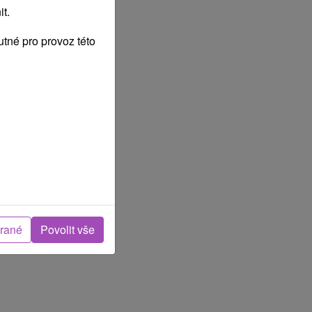
t.
tné pro provoz této
brané
Povolit vše