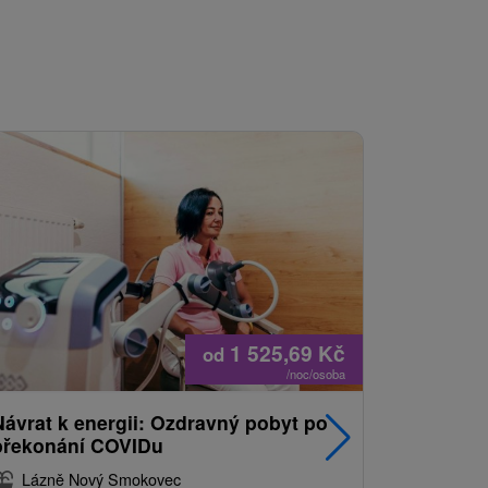
1 525,69
Kč
od
/noc/osoba
Návrat k energii: Ozdravný pobyt po
Nejprodá
překonání COVIDu
pobyt s
balíkem 
Lázně Nový Smokovec