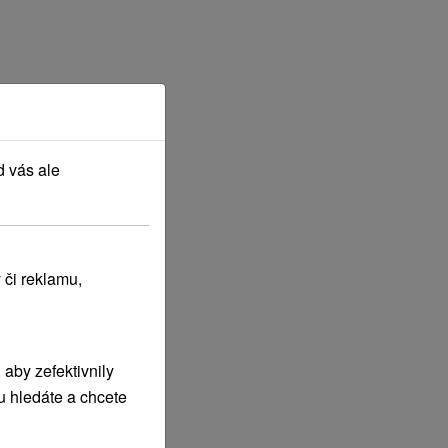
d vás ale
 či reklamu,
aby zefektivnily
u hledáte a chcete