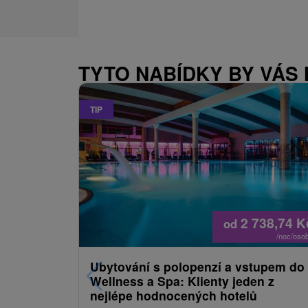
TYTO NABÍDKY BY VÁS
TIP
2 738,74
K
od
/noc/oso
Ubytování s polopenzí a vstupem do
Wellness a Spa: Klienty jeden z
nejlépe hodnocených hotelů