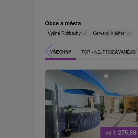
Obce a města
Vyšné Ružbachy
(2)
Červený Kláštor
(2)
TOP - NEJPRODÁVANĚJŠÍ
VŠECHNY
1 275,58
od
/noc/