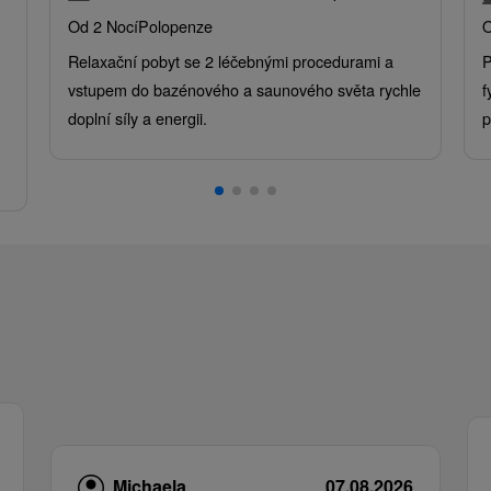
Od 2 Nocí
Polopenze
O
Relaxační pobyt se 2 léčebnými procedurami a
P
vstupem do bazénového a saunového světa rychle
f
doplní síly a energii.
p
.
Michaela
07.08.2026