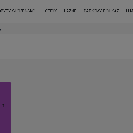
OBYTY SLOVENSKO
HOTELY
LÁZNĚ
DÁRKOVÝ POUKAZ
U 
y
 název hotelu.