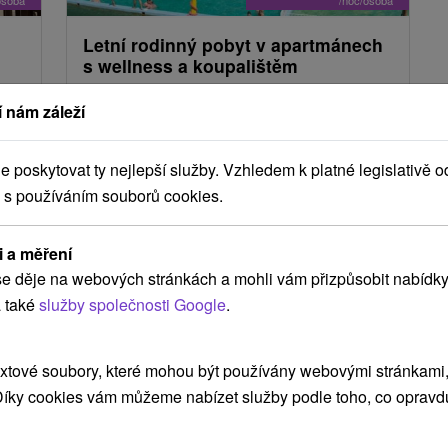
Letní rodinný pobyt v apartmánech
s wellness a koupalištěm
Lázně Ružbachy
 nám záleží
Vyšné Ružbachy
Od 2 Nocí
Polopenze
8,5
(172 recenzí)
poskytovat ty nejlepší služby. Vzhledem k platné legislativě o
Výhodný letní pobyt s polopenzí a neomezeným
 s používáním souborů cookies.
ll
vstupem do hotelového minerálního bazénu,
wellness a na letní koupaliště.
i a měření
e děje na webových stránkách a mohli vám přizpůsobit nabídky
 také
služby společnosti Google
.
xtové soubory, které mohou být používány webovými stránkami, 
TIP
 Díky cookies vám můžeme nabízet služby podle toho, co opravd