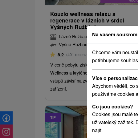
Kouzlo wellness relaxu a
regenerace v lázních v srdci
Vyšných Ružbách
Na vašem soukromí
Lázně Ružbachy
Vyšné Ružbachy
Chceme vám neustále 
Od 2 Nocí
Polopenze
8,2
(401 recenzí)
potřebujeme souhlas
V ceně pobytu získáte vstup do Aqua Therma
Wellness a krytého bazénu. Rozsah volných
Více o personalizac
vstupů závisí na zvoleném typu ubytovacího
Abychom věděli, co s
zařízení.
používáme cookies a
Co jsou cookies?
Cookies jsou malé te
TIP
uživatelský zážitek.
najít.