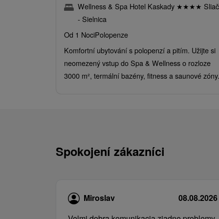
Wellness & Spa Hotel Kaskady
★
★
★
★
Sliač
- Sielnica
Od 1 Noci
Polopenze
Komfortní ubytování s polopenzí a pitím. Užijte si
neomezený vstup do Spa & Wellness o rozloze
3000 m², termální bazény, fitness a saunové zóny
Spokojení zákazníci
Miroslav
08.08.2026
Velmi dobra komunikacia ziadne problemy