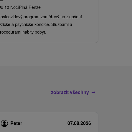
Grand 
d 10 Nocí
Plná Penze
Od 2 Nocí
Al
ostcovidový program zaměřený na zlepšení
Užijte si pe
yzické a psychické kondice. Službami a
kde se skvěl
rocedurami nabitý pobyt.
služby pro c
zobrazit všechny
Peter
07.08.2026