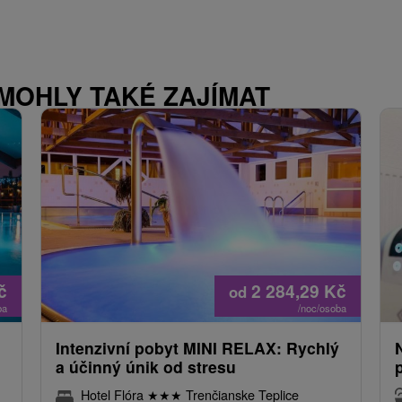
 MOHLY TAKÉ ZAJÍMAT
č
2 284,29
Kč
od
ba
/noc/osoba
Intenzivní pobyt MINI RELAX: Rychlý
a účinný únik od stresu
Hotel Flóra
★
★
★
Trenčianske Teplice