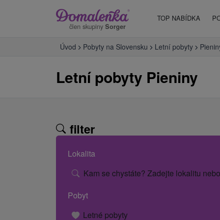
TOP NABÍDKA
P
člen skupiny
Sorger
Úvod
Pobyty na Slovensku
Letní pobyty
Pienin
Letní pobyty Pieniny
filter
Lokalita
Kam se chystáte? Zadejte lokalitu nebo
Pobyt
Letné pobyty