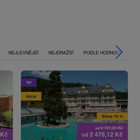
NEJLEVNĚJŠÍ
NEJDRAŽŠÍ
PODLE HODNOCENÍ
TIP
Akcia
Sleva 10 %
2 751,25
Kč
od
Kč
2 476,12
Kč
od
osoba
/noc/osoba