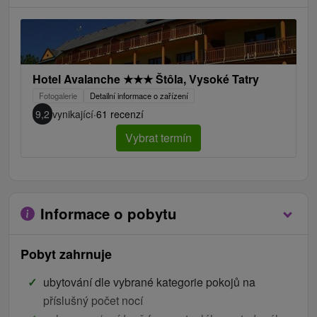
Hotel Avalanche
★
★
★
Štôla, Vysoké Tatry
Fotogalerie
Detailní informace o zařízení
9,2
vynikající
·
61 recenzí
Vybrat termín
Informace o pobytu
Pobyt zahrnuje
ubytování dle vybrané kategorie pokojů na
příslušný počet nocí