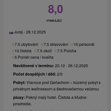
8,0
VYNIKAJÍCÍ
Juraj - 28.12.2025
★
7.5 ubytování
★
7.5 stravování
★
10 personál
★
10 čistota
★
7.5 okolí
★
7.5 Poloha
★
5 Poměr cena / kvalita
Navštívené v termínu:
23.12 - 26.12.2025
Počet dospělých / dětí:
2/0
Pobyt:
Vianoce pod Gerlachom – kúzelný pobyt s
privátnym wellnessom a štedrovečernou večerou
plusy:
Pekný malý hotel. Čistota a kľudne
prostredie.