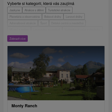
Vyberte si kategorii, která vás zaujímá
Jaskyne
Atrakce s dětmi
Turistické atrakcie
Planetária a observatória
Bobové dráhy
Lanové dráhy
Adrenalinové atrakcie
Šport
Detské centrá a mestečká
Múzeá a galérie
Laserarény a paintball
Vyhliadkové veže a chodníky
ZOO a zvieracie farmy
Escaperoom
Aquaparky, kúpaliská
Zobrazit více
Hrady, zámky, zrúcaniny
Skanzeny
Botanické záhrady
Mestské a zámocké parky
Vyhliadkové lety a plavby
Štíty
Jazerá, plesá, vodné nádrže
Technické pamiatky
Pamätníky
Vodopády
Drevené kostolíky
Pramene
Jazda na koni
Túry a turistické chodníky
Kaštiele
Horské chaty
Divadlá
Sakrálne miesta
Plte, rafting, splavy
Architektonické stavby
Lyžiarske strediská
Golfové ihriská
Motokárové dráhy
Amfiteátre a kiná v prírode
Vínne cesty
Cyklotrasy
Monty Ranch