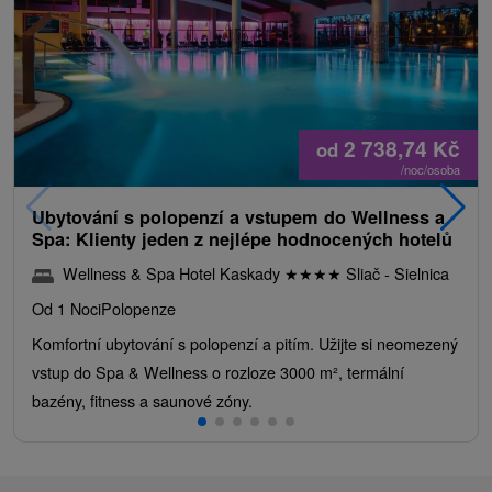
2 738,74
Kč
od
/noc/osoba
Ubytování s polopenzí a vstupem do Wellness a
Spa: Klienty jeden z nejlépe hodnocených hotelů
Wellness & Spa Hotel Kaskady
★
★
★
★
Sliač - Sielnica
Od 1 Noci
Polopenze
Komfortní ubytování s polopenzí a pitím. Užijte si neomezený
vstup do Spa & Wellness o rozloze 3000 m², termální
bazény, fitness a saunové zóny.