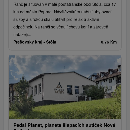
Ranč je situován v malé podtatranské obci Štôla, cca 17
km od města Poprad. Návštěvníkům nabízí ubytovací
služby a širokou škálu aktivit pro relax a aktivní
odpočinek. Na ranči se věnují chovu koní a zároveň
nabízejí...
Prešovský kraj -
Štôla
0.76 Km
Pedal Planet, planeta šlapacích autíček Nová