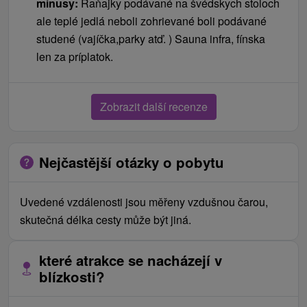
mínusy:
Raňajky podávané na švédskych stoloch
ale teplé jedlá neboli zohrievané boli podávané
studené (vajíčka,parky atď. ) Sauna infra, fínska
len za príplatok.
Zobrazit další recenze
Nejčastější otázky o pobytu
Uvedené vzdálenosti jsou měřeny vzdušnou čarou,
skutečná délka cesty může být jiná.
které atrakce se nacházejí v
blízkosti?