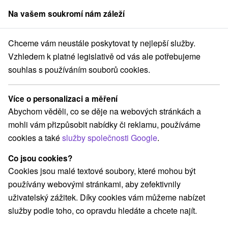
Na vašem soukromí nám záleží
člen skupiny
Sorger
Chceme vám neustále poskytovat ty nejlepší služby.
 Vysoké Tatry
Letní útěk do Tater: Relax pod Gerlachovským štítem
Vzhledem k platné legislativě od vás ale potřebujeme
souhlas s používáním souborů cookies.
Letní útěk do Tater: Relax pod
Gerlachovským štítem
Více o personalizaci a měření
Hotel Avalanche
★
★
★
Štôla, Vysoké Tatry
Štôla
Abychom věděli, co se děje na webových stránkách a
mohli vám přizpůsobit nabídky či reklamu, používáme
cookies a také
služby společnosti Google
.
Vybrat termín
Co jsou cookies?
Cookies jsou malé textové soubory, které mohou být
Navigovat do místa
používány webovými stránkami, aby zefektivnily
uživatelský zážitek. Díky cookies vám můžeme nabízet
9,2
vynikající
61 recenzí
·
služby podle toho, co opravdu hledáte a chcete najít.