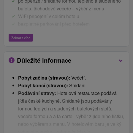
polopenze / snídaně formou teplého a studeného
bufetu, tříchodové večeře – výběr z menu
WiFi připojení v celém hotelu
bezplatné parkování před hotelem
pobyt nezahrnuje
Zobrazit více
vstup do fínske sauny
Důležité informace
Ceník - Bonusy
1x privátní vstup do hotelového wellness na
Pobyt začína (stravou):
Večeří.
předem objednaný čas 75 min. (finská sauna,
Pobyt končí (stravou):
Snídaní.
infra sauna, vířivka, hydromasážní box)
Podávání stravy:
Hotelová restaurace podává
neomezený vstup do venkovního bazénu
jídla české kuchyně. Snídaně jsou podávány
20
% sleva
na všechny
vstupy
do
Aquacity
Poprad
formou teplých a studených bufetových stolů,
děti
večeře formou a á la carte - výběr z jídelního lístku,
nebo výběrem z menu. V hotelovém baru je velký
Dítě do 3,99 let bez nároku na lůžko se snídaní
vyber slovenská i zahraničních vín.