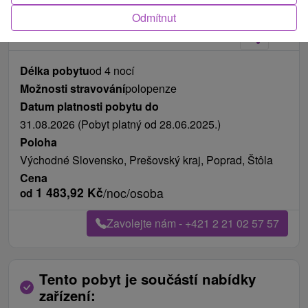
Fotografie od zákazníků
+29
Odmítnut
Délka pobytu
od 4 nocí
Možnosti stravování
polopenze
Datum platnosti pobytu do
31.08.2026 (Pobyt platný od 28.06.2025.)
Poloha
Východné Slovensko, Prešovský kraj, Poprad, Štôla
Cena
1 483,92
Kč
/noc/osoba
od
Zavolejte nám - +421 2 21 02 57 57
Tento pobyt je součástí nabídky
zařízení: