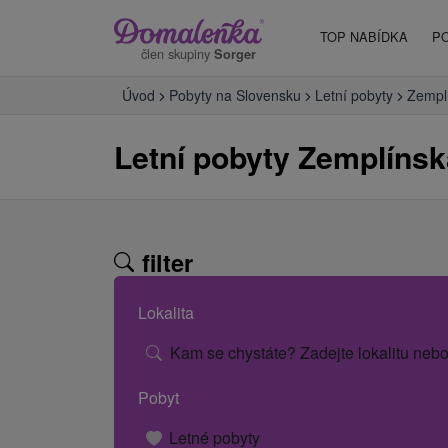
TOP NABÍDKA
P
člen skupiny
Sorger
Úvod
Pobyty na Slovensku
Letní pobyty
Zempl
Letní pobyty Zemplínsk
filter
Lokalita
Kam se chystáte? Zadejte lokalitu nebo
Pobyt
Letné pobyty