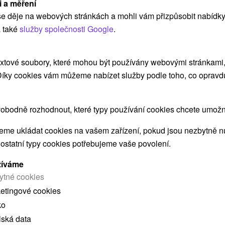
i a měření
Výhodný rodinný pobyt v oáze
e děje na webových stránkách a mohli vám přizpůsobit nabídky
odpočinku na Zemplínské Šíravě:
 také
služby společnosti Google
.
Voda, wellness, pohoda
luža
Thermal Šírava SPA Resort
★
★
★
★
Kaluža
Kaluža
xtové soubory, které mohou být používány webovými stránkami, 
Od 2 Nocí
Polopenze
 Díky cookies vám můžeme nabízet služby podle toho, co opravd
9,6
(131 recenzí)
Ubytování s polopenzí, neomezený vstup do
ss
bazénů a saun, saunové ceremoniály a řada
obodně rozhodnout, které typy používání cookies chcete umožni
společných zážitků.
me ukládat cookies na vašem zařízení, pokud jsou nezbytně nu
 ostatní typy cookies potřebujeme vaše povolení.
žíváme
ytné cookies
ketingové cookies
ko
 MOHLY TAKÉ ZAJÍMAT
lská data