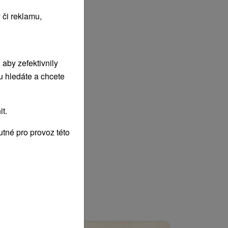
 či reklamu,
aby zefektivnily
u hledáte a chcete
t.
tné pro provoz této