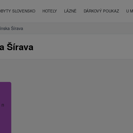
OBYTY SLOVENSKO
HOTELY
LÁZNĚ
DÁRKOVÝ POUKAZ
U 
ínska Šírava
a Šírava
 název hotelu.