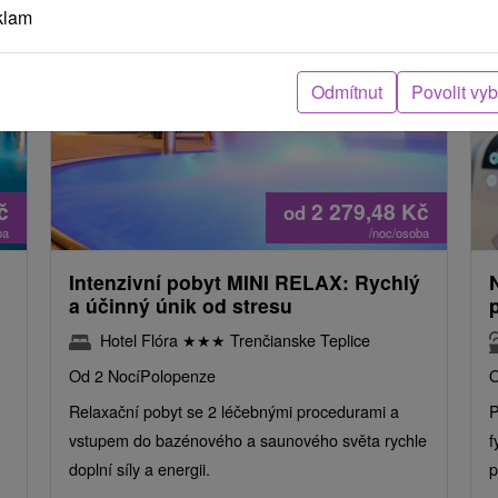
klam
Odmítnut
Povolit vy
č
2 279,48
Kč
od
ba
/noc/osoba
Intenzivní pobyt MINI RELAX: Rychlý
a účinný únik od stresu
Hotel Flóra
★
★
★
Trenčianske Teplice
Od 2 Nocí
Polopenze
O
Relaxační pobyt se 2 léčebnými procedurami a
P
vstupem do bazénového a saunového světa rychle
f
doplní síly a energii.
p