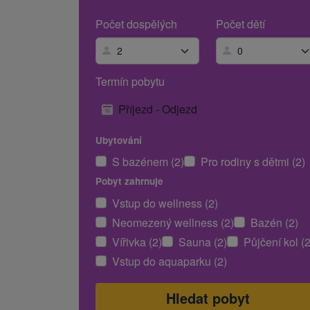
Počet dospělých
Počet dětí
Termín pobytu
Příjezd - Odjezd
Ubytování
S bazénem (2)
Pro rodiny s dětmi (2)
Pobyt zahrnuje
Vstup do wellness (2)
Neomezený wellness (2)
Bazén (2)
Vířivka (2)
Sauna (2)
Půjčení kol (2
Vstup do aquaparku (2)