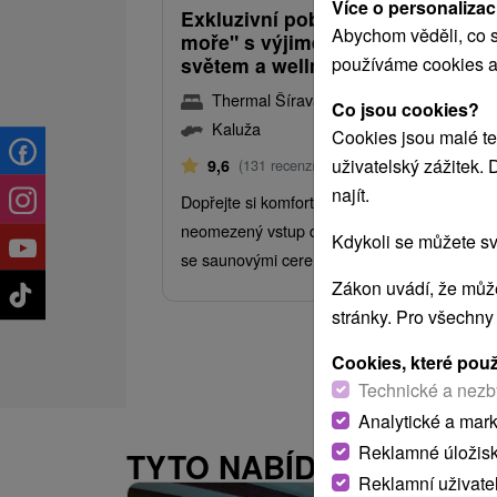
Více o personalizac
Exkluzivní pobyt "u slovenského
Abychom věděli, co s
moře" s výjimečným vodním
používáme cookies a
světem a wellness
Thermal Šírava SPA Resort
★
★
★
★
Ka
Co jsou cookies?
Kaluža
Cookies jsou malé te
Od 2 Nocí
Polopenze
uživatelský zážitek.
9,6
(131 recenzí)
najít.
Dopřejte si komfortní ubytování, polopenzi,
neomezený vstup do Thermalparku a wellne
Kdykoli se můžete sv
se saunovými ceremoniály.
Zákon uvádí, že může
stránky. Pro všechny
Cookies, které pou
Technické a nezb
Analytické a mar
Reklamné úložis
TYTO NABÍDKY BY VÁS
Reklamní uživate