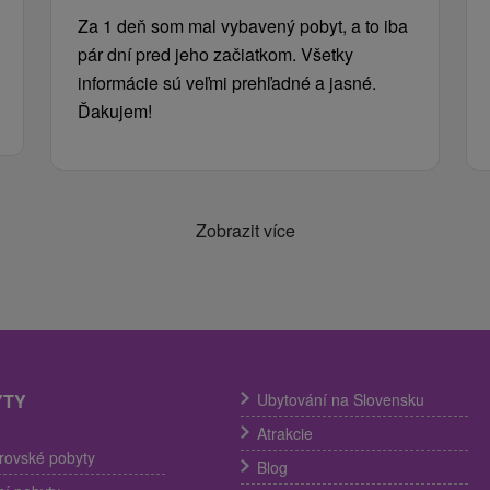
Za 1 deň som mal vybavený pobyt, a to iba
pár dní pred jeho začiatkom. Všetky
informácie sú veľmi prehľadné a jasné.
Ďakujem!
Zobrazit více
YTY
Ubytování na Slovensku
Atrakcie
trovské pobyty
Blog