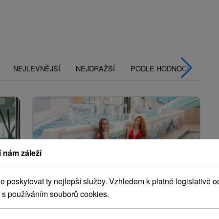
NEJLEVNĚJŠÍ
NEJDRAŽŠÍ
PODLE HODNOCENÍ
 nám záleží
poskytovat ty nejlepší služby. Vzhledem k platné legislativě o
 s používáním souborů cookies.
Kč
2 240,05
Kč
od
osoba
/noc/osoba