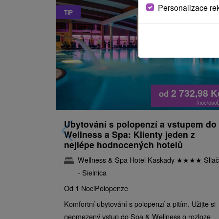
Personalizace re
TIP
2 732,98
K
od
/noc/oso
Ubytování s polopenzí a vstupem do
Wellness a Spa: Klienty jeden z
nejlépe hodnocených hotelů
Wellness & Spa Hotel Kaskady
★
★
★
★
Sliač
- Sielnica
Od 1 Noci
Polopenze
Komfortní ubytování s polopenzí a pitím. Užijte si
neomezený vstup do Spa & Wellness o rozloze