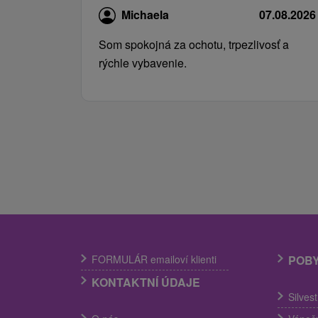
Michaela
07.08.2026
Som spokojná za ochotu, trpezlivosť a
rýchle vybavenie.
FORMULÁR emailoví klienti
POB
KONTAKTNÍ ÚDAJE
Silves