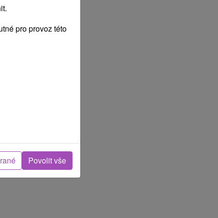
t.
tné pro provoz této
brané
Povolit vše