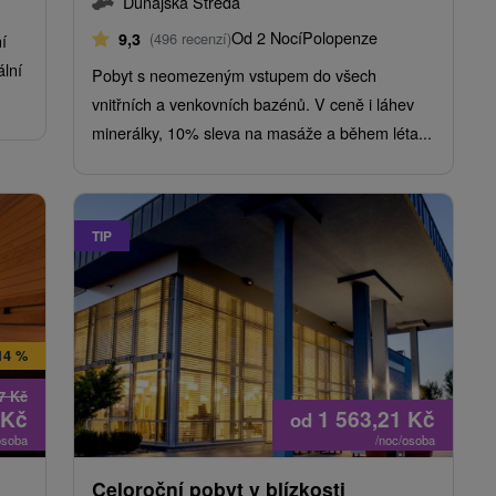
Dunajská Streda
Od 2 Nocí
Polopenze
9,3
(496 recenzí)
í
ální
Pobyt s neomezeným vstupem do všech
vnitřních a venkovních bazénů. V ceně i láhev
minerálky, 10% sleva na masáže a během léta...
TIP
14 %
27
Kč
Kč
1 563,21
Kč
od
osoba
/noc/osoba
Celoroční pobyt v blízkosti