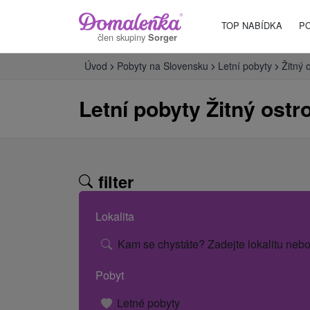
TOP NABÍDKA
P
člen skupiny
Sorger
Úvod
Pobyty na Slovensku
Letní pobyty
Žitný 
Letní pobyty Žitný ostr
filter
Lokalita
Kam se chystáte? Zadejte lokalitu nebo
Pobyt
Letné pobyty