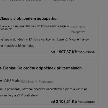
Classic v oblíbeném aquaparku
rk
★
★
★
Dunajská Streda - do konce června nejnižší
Od 2 Nocí
lenka.cz
Polopenze
stupem do všech vnitřních a venkovních bazénů. V ceně i láhev
 na masáže a během léta...
1 907,87
Kč
od
/noc/osoba
s Elenka: Celoroční odpočinek při termálních
★
Veľký Meder
Od 2 Nocí
Polopenze
ání s polopenzí, sezónní obědové občerstvení s pitím a vstup na
ro seniory a ZTP platí slevy.
2 108,21
Kč
od
/noc/osoba