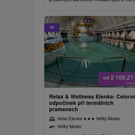
TIP
2 108,21
od
/noc/
Relax & Wellness Elenka: Celoro
odpočinek při termálních
pramenech
Hotel Elenka
★
★
★
Veľký Meder
Veľký Meder