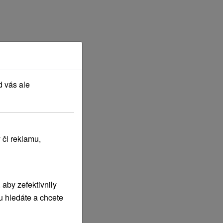
d vás ale
 či reklamu,
aby zefektivnily
u hledáte a chcete