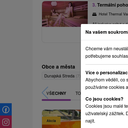
3.
Termální poho
Hotel Thermal V
All inclusive pobyt s
Na vašem soukromí
procedurami.
Chceme vám neustále 
potřebujeme souhlas
Obce a města
Více o personalizac
Dunajská Streda
(7)
Veľký Meder
(3)
Ore
Abychom věděli, co s
používáme cookies a
TOP - NEJPRODÁVANĚJŠÍ
VŠECHNY
Co jsou cookies?
Cookies jsou malé te
uživatelský zážitek.
najít.
Akcia