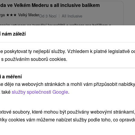
da ve Velkém Mederu s all inclusive balíkem
arga
★
★
★
Velký Meder
Od 3 Nocí
All Inclusive
 denním vstupem na termální koupaliště a wellness spa balíčkem s
 nám záleží
1 875,85
Kč
od
/noc/osoba
poskytovat ty nejlepší služby. Vzhledem k platné legislativě o
 s používáním souborů cookies.
i a měření
chová Potôň
(1)
e děje na webových stránkách a mohli vám přizpůsobit nabídky
 také
služby společnosti Google
.
NEJLEVNĚJŠÍ
NEJDRAŽŠÍ
PODLE HODNOCENÍ
xtové soubory, které mohou být používány webovými stránkami, 
 Díky cookies vám můžeme nabízet služby podle toho, co opravd
TIP