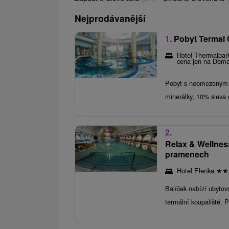
Nejprodávanější
1.
Pobyt Termal 
Hotel Thermalpa
cena jen na Doma
Pobyt s neomezeným v
minerálky, 10% sleva
2.
Relax & Wellnes
pramenech
Hotel Elenka
★
★
Balíček nabízí ubytov
termální koupaliště. P