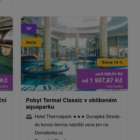
TIP
Akcia
Sleva 14 %
2 226,01
Kč
od
Kč
1 907,87
Kč
od
osoba
/noc/osoba
ční
Pobyt Termal Classic v oblíbeném
aquaparku
Hotel Thermalpark
★
★
★
Dunajská Streda -
do konce června nejnižší cena jen na
Domalenka.cz