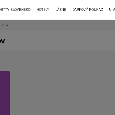
OBYTY SLOVENSKO
HOTELY
LÁZNĚ
DÁRKOVÝ POUKAZ
U 
ostrov
ov
 název hotelu.