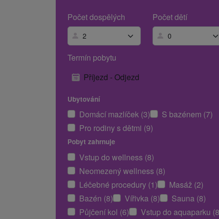
Počet dospělých
Počet dětí
Termín pobytu
Příjezd - Odjezd
Ubytování
Domácí mazlíček (3)
S bazénem (7)
Pro rodiny s dětmi (9)
Pobyt zahrnuje
Vstup do wellness (8)
Neomezený wellness (8)
Léčebné procedury (1)
Masáž (2)
Bazén (8)
Vířivka (8)
Sauna (8)
Půjčení kol (6)
Vstup do aquaparku (8