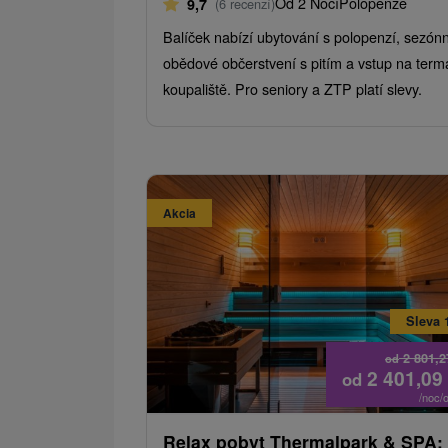
Od 2 Nocí
Polopenze
9,7
(6 recenzí)
Balíček nabízí ubytování s polopenzí, sezónn
obědové občerstvení s pitím a vstup na term
koupaliště. Pro seniory a ZTP platí slevy.
Akcia
Sleva 
2 801,
od
2 401,09
od
/noc/
Relax pobyt Thermalpark & ​​SPA: