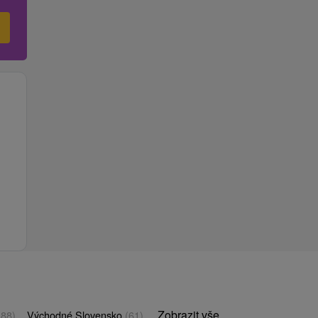
Zobrazit vše
(88)
Východné Slovensko
(61)