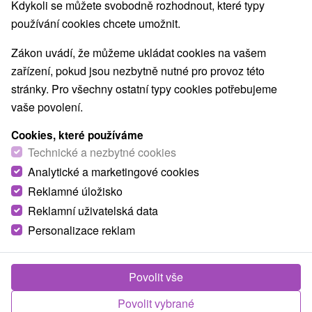
Kdykoli se můžete svobodně rozhodnout, které typy
používání cookies chcete umožnit.
Zákon uvádí, že můžeme ukládat cookies na vašem
zařízení, pokud jsou nezbytně nutné pro provoz této
stránky. Pro všechny ostatní typy cookies potřebujeme
vaše povolení.
Cookies, které používáme
Technické a nezbytné cookies
Analytické a marketingové cookies
Přestože nejvíce turistů přichází do Tater během léta,
Reklamné úložisko
mnoho lidí v oblibě i tatranskou lyžovačku. Vyšší
Reklamní uživatelská data
nadmořská výška umožňuje podmínky pro lyžování v
Personalizace reklam
některých střediscích ještě v květnu. Na území Tater je
vybudováno více lyžařských středisek. Největší význam
mají:
Povolit vše
Povolit vybrané