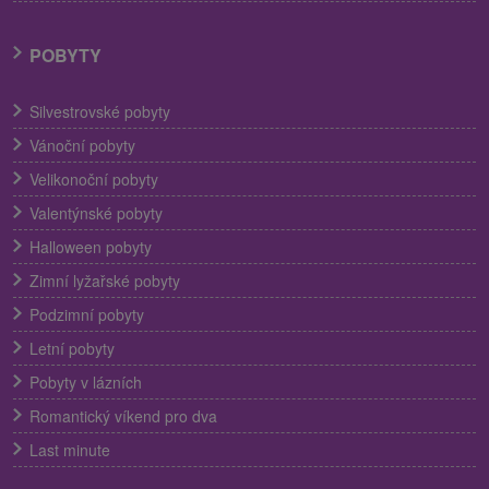
POBYTY
Silvestrovské pobyty
Vánoční pobyty
Velikonoční pobyty
Valentýnské pobyty
Halloween pobyty
Zimní lyžařské pobyty
Podzimní pobyty
Letní pobyty
Pobyty v lázních
Romantický víkend pro dva
Last minute