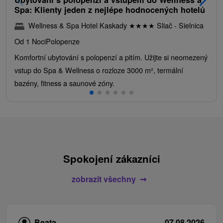
Spa: Klienty jeden z nejlépe hodnocených hotelů
Wellness & Spa Hotel Kaskady
★
★
★
★
Sliač - Sielnica
Od 1 Noci
Polopenze
Komfortní ubytování s polopenzí a pitím. Užijte si neomezený
vstup do Spa & Wellness o rozloze 3000 m², termální
bazény, fitness a saunové zóny.
Spokojení zákazníci
zobrazit všechny
Beata
07.08.2026