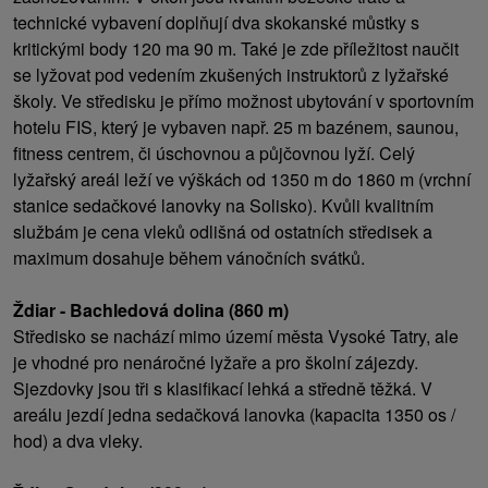
technické vybavení doplňují dva skokanské můstky s
kritickými body 120 ma 90 m. Také je zde příležitost naučit
se lyžovat pod vedením zkušených instruktorů z lyžařské
školy. Ve středisku je přímo možnost ubytování v sportovním
hotelu FIS, který je vybaven např. 25 m bazénem, saunou,
fitness centrem, či úschovnou a půjčovnou lyží. Celý
lyžařský areál leží ve výškách od 1350 m do 1860 m (vrchní
stanice sedačkové lanovky na Solisko). Kvůli kvalitním
službám je cena vleků odlišná od ostatních středisek a
maximum dosahuje během vánočních svátků.
Ždiar - Bachledová dolina (860 m)
Středisko se nachází mimo území města Vysoké Tatry, ale
je vhodné pro nenáročné lyžaře a pro školní zájezdy.
Sjezdovky jsou tři s klasifikací lehká a středně těžká. V
areálu jezdí jedna sedačková lanovka (kapacita 1350 os /
hod) a dva vleky.