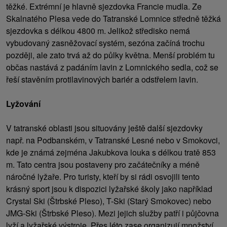
těžké. Extrémní je hlavně sjezdovka Francie mudla. Ze
Skalnatého Plesa vede do Tatranské Lomnice středně těžká
sjezdovka s délkou 4800 m. Jelikož středisko nemá
vybudovaný zasněžovací systém, sezóna začíná trochu
později, ale zato trvá až do půlky května. Menší problém tu
občas nastává z padáním lavin z Lomnického sedla, což se
řeší stavěním protilavinových bariér a odstřelem lavin.
Lyžování
V tatranské oblasti jsou situovány ještě další sjezdovky
např. na Podbanském, v Tatranské Lesné nebo v Smokovci,
kde je známá zejména Jakubkova louka s délkou tratě 853
m. Tato centra jsou postaveny pro začátečníky a méně
náročné lyžaře. Pro turisty, kteří by si rádi osvojili tento
krásný sport jsou k dispozici lyžařské školy jako například
Crystal Ski (Štrbské Pleso), T-Ski (Starý Smokovec) nebo
JMG-Ski (Štrbské Pleso). Mezi jejich služby patří i půjčovna
lyží a lyžařské výstroje. Přes léto zase organizují množství