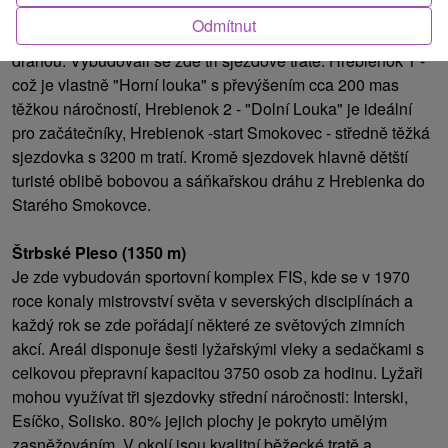
Hrebienok (1310 m)
Odmítnut
Středisko je spojené se Starým Smokovcem lanovou
dráhou. Vybudovali se zde tři sjezdové tratě: Hrebienok 1 -
což je vlastně "Horní louka" s převýšením cca 200 mas
těžkou náročností, Hrebienok 2 - "Dolní Louka" je ideální
pro začátečníky, Hrebienok -start Smokovec - středně těžká
sjezdovka s 3200 m tratí. Kromě sjezdovek hlavně dětští
turisté oblibě bobovou a sáňkařskou dráhu z Hrebienka do
Starého Smokovce.
Štrbské Pleso (1350 m)
Je zde vybudován sportovní komplex FIS, kde se v 1970
roce konaly mistrovství světa v severských disciplínách a
každý rok se zde pořádají některé ze světových zimních
akcí. Areál disponuje šesti lyžařskými vleky a sedačkami s
celkovou přepravní kapacitou 3750 osob za hodinu. Lyžaři
mohou využívat tři sjezdovky střední náročnosti: Interski,
Esíčko, Solisko. 80% jejich plochy je pokryto umělým
zasněžováním. V okolí jsou kvalitní běžecké tratě a