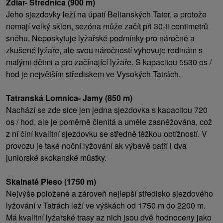
Ždiar- Strednica (900 m)
Jeho sjezdovky leží na úpatí Belianských Tater, a protože
nemají velký sklon, sezóna může začít při 30-ti centimetrů
sněhu. Neposkytuje lyžařské podmínky pro náročné a
zkušené lyžaře, ale svou náročností vyhovuje rodinám s
malými dětmi a pro začínající lyžaře. S kapacitou 5530 os /
hod je největším střediskem ve Vysokých Tatrách.
Tatranská Lomnica- Jamy (850 m)
Nachází se zde sice jen jedna sjezdovka s kapacitou 720
os / hod, ale je poměrně členitá a uměle zasněžována, což
z ní činí kvalitní sjezdovku se středně těžkou obtížností. V
provozu je také noční lyžování ak výbavě patří i dva
juniorské skokanské můstky.
Skalnaté Pleso (1750 m)
Nejvýše položené a zároveň nejlepší středisko sjezdového
lyžování v Tatrách leží ve výškách od 1750 m do 2200 m.
Má kvalitní lyžařské trasy az nich jsou dvě hodnoceny jako