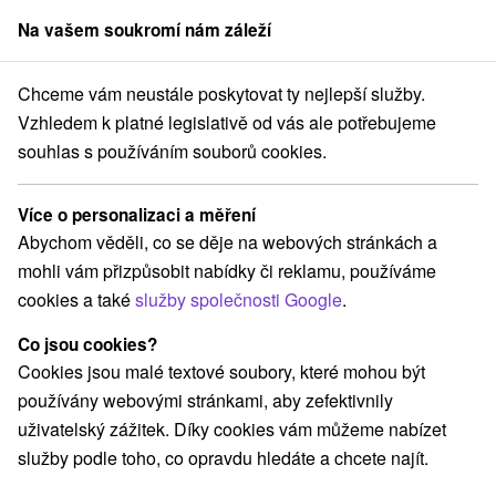
Na vašem soukromí nám záleží
člen skupiny
Sorger
Chceme vám neustále poskytovat ty nejlepší služby.
Lyžování v Tatrách - Vysoké Tatry, Jasná, Donovaly, Liptov
Vzhledem k platné legislativě od vás ale potřebujeme
souhlas s používáním souborů cookies.
Lyžování v Tatrách - Vysoké Tatry,
Jasná, Donovaly, Liptov
Více o personalizaci a měření
Abychom věděli, co se děje na webových stránkách a
Vysoké Tatry
|
Filmy o Tatrách
|
Knihy o Tatrách
|
fotogalerie
mohli vám přizpůsobit nabídky či reklamu, používáme
|
Lyžařské střediska
|
Lanovky v Tatrách
|
Koupaliště -
cookies a také
služby společnosti Google
.
Aquaparky
|
Doprava v Tatrách
|
Města a obce
|
turistika
|
Co jsou cookies?
Návštěvní řád
|
jeskyně
|
rybolov
|
fauna
|
flóra
|
restaurace
|
Cookies jsou malé textové soubory, které mohou být
hotely
používány webovými stránkami, aby zefektivnily
LYŽOVÁNÍ
uživatelský zážitek. Díky cookies vám můžeme nabízet
vysoké Tatry
služby podle toho, co opravdu hledáte a chcete najít.