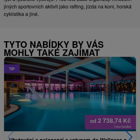
jiných sportovních aktivit jako rafting, jízda na koni, horská
cyklistika a jiné.
TYTO NABÍDKY BY VÁS
MOHLY TAKÉ ZAJÍMAT
TIP
2 738,74
Kč
od
/noc/osoba
Ubytování s polopenzí a vstupem do Wellness a