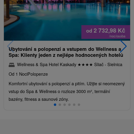
2 732,98
Kč
od
/noc/osoba
Ubytování s polopenzí a vstupem do Wellness a
Spa: Klienty jeden z nejlépe hodnocených hotelů
Wellness & Spa Hotel Kaskady
★
★
★
★
Sliač - Sielnica
Od 1 Noci
Polopenze
Komfortní ubytování s polopenzí a pitím. Užijte si neomezený
vstup do Spa & Wellness o rozloze 3000 m², termální
bazény, fitness a saunové zóny.