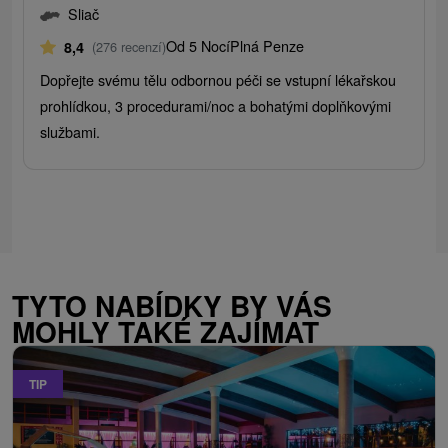
Sliač
Od 5 Nocí
Plná Penze
8,4
(276 recenzí)
Dopřejte svému tělu odbornou péči se vstupní lékařskou
prohlídkou, 3 procedurami/noc a bohatými doplňkovými
službami.
TYTO NABÍDKY BY VÁS
MOHLY TAKÉ ZAJÍMAT
TIP