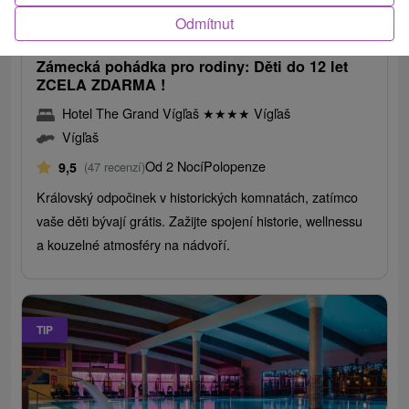
2 090,30
Kč
od
Odmítnut
/noc/osoba
Zámecká pohádka pro rodiny: Děti do 12 let
ZCELA ZDARMA !
Hotel The Grand Vígľaš
★
★
★
★
Vígľaš
Vígľaš
Od 2 Nocí
Polopenze
9,5
(47 recenzí)
Královský odpočinek v historických komnatách, zatímco
vaše děti bývají grátis. Zažijte spojení historie, wellnessu
a kouzelné atmosféry na nádvoří.
TIP