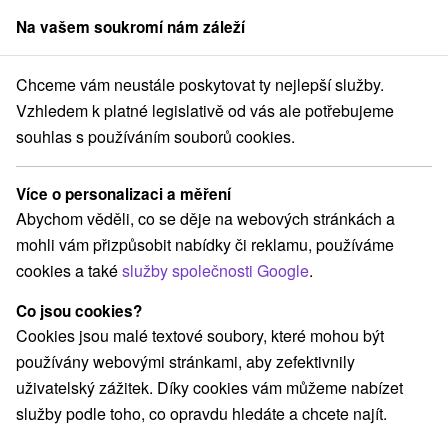
Na vašem soukromí nám záleží
člen skupiny
Sorger
Chceme vám neustále poskytovat ty nejlepší služby.
Pobyty na Slovensku
Pobyty v akci
Javorie
Vzhledem k platné legislativě od vás ale potřebujeme
souhlas s používáním souborů cookies.
Pobyty v akci Javorie
Více o personalizaci a měření
Kategorie
Abychom věděli, co se děje na webových stránkách a
mohli vám přizpůsobit nabídky či reklamu, používáme
Všechny kategorie
Pobyty v akci
(5)
cookies a také
služby společnosti Google
.
Wellness pobyty
Víkendové pobyty
(5)
(5)
Romantické pobyty
Pobyty pro seniory
(1)
(4)
Co jsou cookies?
Rodinné pobyty
(3)
Cookies jsou malé textové soubory, které mohou být
používány webovými stránkami, aby zefektivnily
uživatelský zážitek. Díky cookies vám můžeme nabízet
Vyberte lokalitu nebo termín
služby podle toho, co opravdu hledáte a chcete najít.