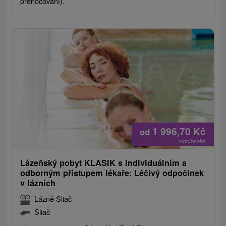
přenocování).
1 996,70
Kč
od
/noc/osoba
Lázeňský pobyt KLASIK s individuálním a
odborným přístupem lékaře: Léčivý odpočinek
v lázních
Lázně Sliač
Sliač