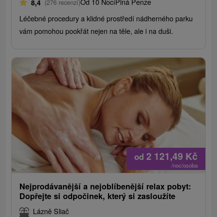
Od 10 Nocí
Plná Penze
8,4
(276 recenzí)
Léčebné procedury a klidné prostředí nádherného parku
vám pomohou pookřát nejen na těle, ale i na duši.
2 121,49
Kč
od
/noc/osoba
Nejprodávanější a nejoblíbenější relax pobyt:
Dopřejte si odpočinek, který si zasloužíte
Lázně Sliač