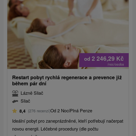
2 246,29
Kč
od
/noc/osoba
Restart pobyt rychlá regenerace a prevence již
během pár dní
Lázně Sliač
Sliač
Od 2 Nocí
Plná Penze
8,4
(276 recenzí)
Ideální pobyt pro zaneprázdněné, kteří potřebují načerpat
novou energii. Léčebné procedury (dle počtu