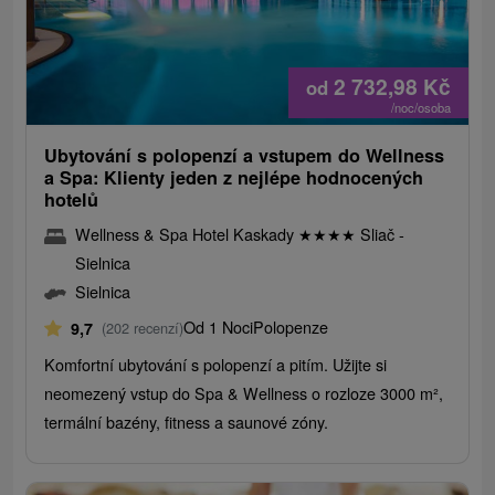
2 732,98
Kč
od
/noc/osoba
Ubytování s polopenzí a vstupem do Wellness
a Spa: Klienty jeden z nejlépe hodnocených
hotelů
Wellness & Spa Hotel Kaskady
★
★
★
★
Sliač -
Sielnica
Sielnica
Od 1 Noci
Polopenze
9,7
(202 recenzí)
Komfortní ubytování s polopenzí a pitím. Užijte si
neomezený vstup do Spa & Wellness o rozloze 3000 m²,
termální bazény, fitness a saunové zóny.