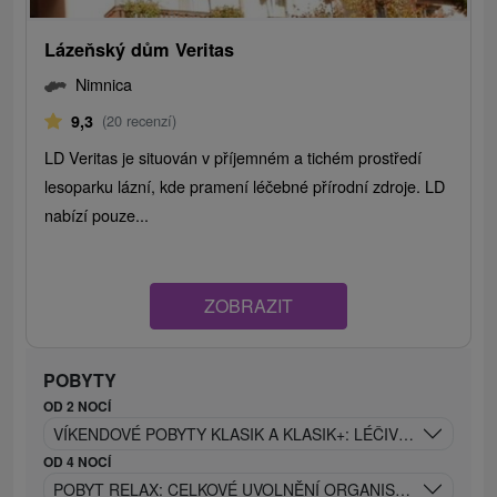
Lázeňský dům Veritas
Nimnica
9,3
(20 recenzí)
LD Veritas je situován v příjemném a tichém prostředí
lesoparku lázní, kde pramení léčebné přírodní zdroje. LD
nabízí pouze...
ZOBRAZIT
POBYTY
OD 2 NOCÍ
VÍKENDOVÉ POBYTY KLASIK A KLASIK+: LÉČIVÁ SÍLA NIMNI
OD 4 NOCÍ
POBYT RELAX: CELKOVÉ UVOLNĚNÍ ORGANISMU A OBNOV