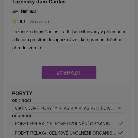
Lázeňský dům Caritas
Nimnica
9,1
(95 recenzí)
Lázeňské domy Caritas I. a II. jsou situovány v příjemném
a tichém prostředí lesoparku lázní, kde pramení léčebné
přírodní zdroje....
ZOBRAZIT
POBYTY
OD 2 NOCÍ
VÍKENDOVÉ POBYTY KLASIK A KLASIK+: LÉČIVÁ SÍLA NIMNI
OD 4 NOCÍ
POBYT RELAX: CELKOVÉ UVOLNĚNÍ ORGANISMU A OBNOV
POBYT RELAX+: CELKOVÉ UVOLNĚNÍ ORGANISMU S VYUŽ