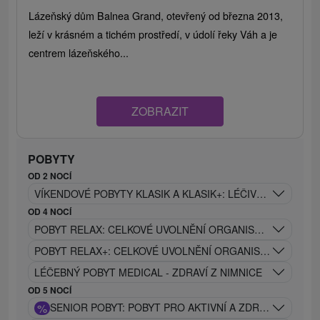
Lázeňský dům Balnea Grand, otevřený od března 2013,
leží v krásném a tichém prostředí, v údolí řeky Váh a je
centrem lázeňského...
ZOBRAZIT
POBYTY
OD 2 NOCÍ
VÍKENDOVÉ POBYTY KLASIK A KLASIK+: LÉČIVÁ SÍLA NIMNI
OD 4 NOCÍ
POBYT RELAX: CELKOVÉ UVOLNĚNÍ ORGANISMU A OBNOV
POBYT RELAX+: CELKOVÉ UVOLNĚNÍ ORGANISMU S VYUŽ
LÉČEBNÝ POBYT MEDICAL - ZDRAVÍ Z NIMNICE
OD 5 NOCÍ
%
SENIOR POBYT: POBYT PRO AKTIVNÍ A ZDRAVÝ VĚK