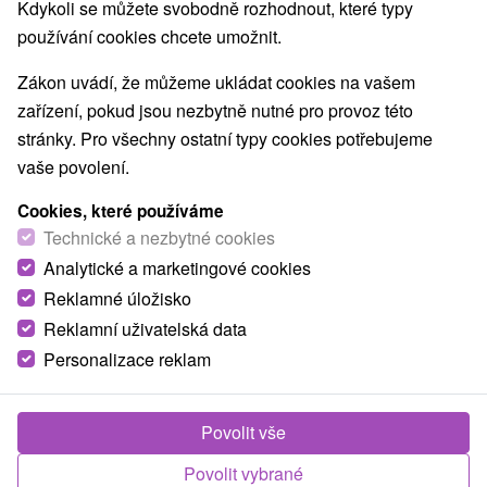
Kdykoli se můžete svobodně rozhodnout, které typy
používání cookies chcete umožnit.
Zákon uvádí, že můžeme ukládat cookies na vašem
zařízení, pokud jsou nezbytně nutné pro provoz této
stránky. Pro všechny ostatní typy cookies potřebujeme
vaše povolení.
Cookies, které používáme
Technické a nezbytné cookies
Analytické a marketingové cookies
Reklamné úložisko
Reklamní uživatelská data
Personalizace reklam
Lázeňský dům Salvator
Nimnica
Povolit vše
9,3
(131 recenzí)
Lázeňský dům Salvator (bývalý Neptun) je situován v
Povolit vybrané