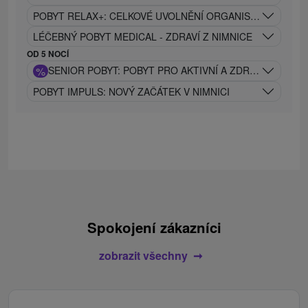
POBYT RELAX+: CELKOVÉ UVOLNĚNÍ ORGANISMU S VYUŽ
LÉČEBNÝ POBYT MEDICAL - ZDRAVÍ Z NIMNICE
OD 5 NOCÍ
%
SENIOR POBYT: POBYT PRO AKTIVNÍ A ZDRAVÝ VĚK
POBYT IMPULS: NOVÝ ZAČÁTEK V NIMNICI
Spokojení zákazníci
zobrazit všechny