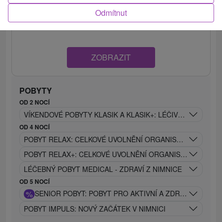
příjemném a tichém prostředí lesoparku lázní, kde
Odmítnut
pramení léčebné přírodní...
ZOBRAZIT
POBYTY
OD 2 NOCÍ
VÍKENDOVÉ POBYTY KLASIK A KLASIK+: LÉČIVÁ SÍLA NIMNI
OD 4 NOCÍ
POBYT RELAX: CELKOVÉ UVOLNĚNÍ ORGANISMU A OBNOV
POBYT RELAX+: CELKOVÉ UVOLNĚNÍ ORGANISMU S VYUŽ
LÉČEBNÝ POBYT MEDICAL - ZDRAVÍ Z NIMNICE
OD 5 NOCÍ
%
SENIOR POBYT: POBYT PRO AKTIVNÍ A ZDRAVÝ VĚK
POBYT IMPULS: NOVÝ ZAČÁTEK V NIMNICI