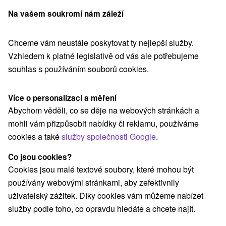
Na vašem soukromí nám záleží
člen skupiny
Sorger
Chceme vám neustále poskytovat ty nejlepší služby.
ání na Slovensku
Západné Slovensko
Trenčiansky kraj
Nimnica
Vzhledem k platné legislativě od vás ale potřebujeme
souhlas s používáním souborů cookies.
Ubytování Nimnica
Více o personalizaci a měření
Kategorie
Abychom věděli, co se děje na webových stránkách a
mohli vám přizpůsobit nabídky či reklamu, používáme
Všechny kategorie
Hotely na Slovensku
(5)
cookies a také
služby společnosti Google
.
Co jsou cookies?
Vyberte lokalitu nebo termín
Cookies jsou malé textové soubory, které mohou být
používány webovými stránkami, aby zefektivnily
NEJLEVNĚJŠÍ
NEJDRAŽŠÍ
PODLE H
VŠECHNY
uživatelský zážitek. Díky cookies vám můžeme nabízet
služby podle toho, co opravdu hledáte a chcete najít.