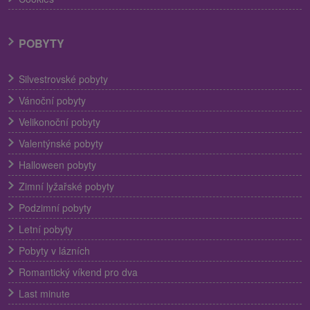
POBYTY
Silvestrovské pobyty
Vánoční pobyty
Velikonoční pobyty
Valentýnské pobyty
Halloween pobyty
Zimní lyžařské pobyty
Podzimní pobyty
Letní pobyty
Pobyty v lázních
Romantický víkend pro dva
Last minute