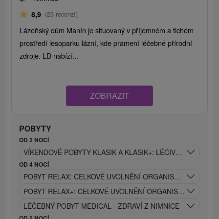
8,9
(23 recenzí)
Lázeňský dům Manín je situovaný v příjemném a tichém
prostředí lesoparku lázní, kde pramení léčebné přírodní
zdroje. LD nabízí...
ZOBRAZIT
POBYTY
OD 2 NOCÍ
VÍKENDOVÉ POBYTY KLASIK A KLASIK+: LÉČIVÁ SÍLA NIMNI
OD 4 NOCÍ
POBYT RELAX: CELKOVÉ UVOLNĚNÍ ORGANISMU A OBNOV
POBYT RELAX+: CELKOVÉ UVOLNĚNÍ ORGANISMU S VYUŽ
LÉČEBNÝ POBYT MEDICAL - ZDRAVÍ Z NIMNICE
OD 5 NOCÍ