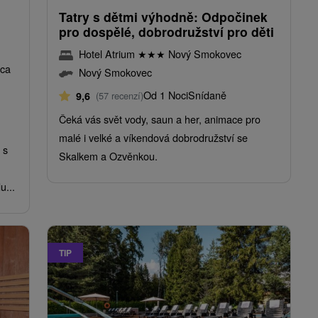
Tatry s dětmi výhodně: Odpočinek
pro dospělé, dobrodružství pro děti
Hotel Atrium
★
★
★
Nový Smokovec
ica
Nový Smokovec
Od 1 Noci
Snídaně
9,6
(57 recenzí)
Čeká vás svět vody, saun a her, animace pro
malé i velké a víkendová dobrodružství se
 s
Skalkem a Ozvěnkou.
u...
TIP