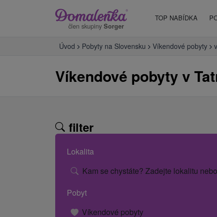
TOP NABÍDKA
P
člen skupiny
Sorger
Úvod
Pobyty na Slovensku
Víkendové pobyty
Víkendové pobyty v Tat
filter
Lokalita
Kam se chystáte? Zadejte lokalitu nebo
Pobyt
Víkendové pobyty