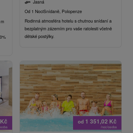
Jasná
Od 1 Noci
Snídaně, Polopenze
Rodinná atmosféra hotelu s chutnou snídaní a
5 m
bezplatným zázemím pro vaše ratolesti včetně
dětské postýlky.
 30%
Kč
1 351,02
Kč
od
osoba
/noc/osoba