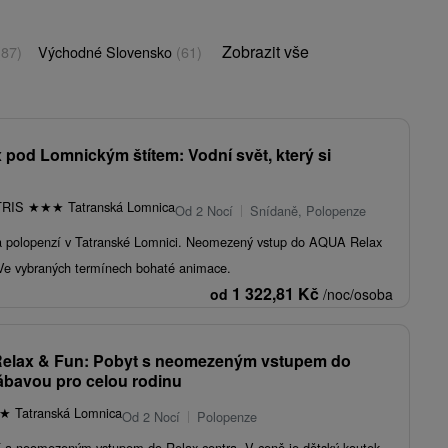
Zobrazit vše
(87)
Východné Slovensko
(61)
 pod Lomnickým štítem: Vodní svět, který si
TRIS
★
★
★
Tatranská Lomnica
Od 2 Nocí
Snídaně, Polopenze
a polopenzí v Tatranské Lomnici. Neomezený vstup do AQUA Relax
Ve vybraných termínech bohaté animace.
1 322,81
Kč
od
/noc/osoba
y Relax & Fun: Pobyt s neomezeným vstupem do
zábavou pro celou rodinu
★
Tatranská Lomnica
Od 2 Nocí
Polopenze
í a neomezeným vstupem do Relax centra. V ceně je dětský koutek,