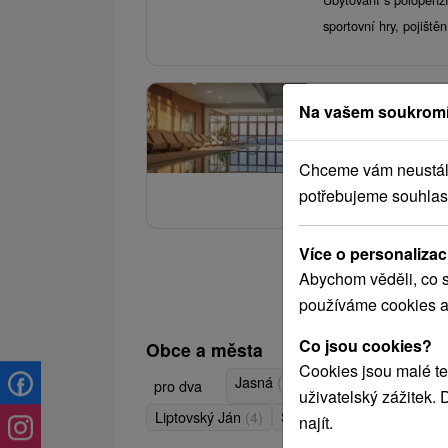
sportovní hry, pojišt
3.
Wellness & Re
Na vašem soukromí
Grand Hotel Bell
Dovolenka v s ubytov
Chceme vám neustále 
saunového sveta, fitn
potřebujeme souhlas
Více o personalizac
Abychom věděli, co s
používáme cookies a
Co jsou cookies?
Obce a města
Cookies jsou malé te
Jasná
(12)
Stará Lesná
(5)
D
pro dva
uživatelský zážitek.
Zobra
Liptovský Ján
(4)
Štrbské Pleso
(4)
najít.