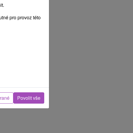
t.
tné pro provoz této
brané
Povolit vše