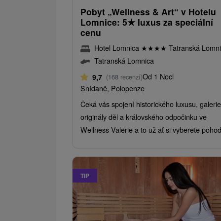
Pobyt „Wellness & Art“ v Hotelu
Lomnice: 5
★
luxus za speciální
cenu
Hotel Lomnica
★
★
★
★
Tatranská Lomn
Tatranská Lomnica
Od 1 Noci
9,7
(168 recenzí)
Snídaně, Polopenze
Čeká vás spojení historického luxusu, galerie
originály děl a královského odpočinku ve
Wellness Valerie a to už ať si vyberete pohod
TIP