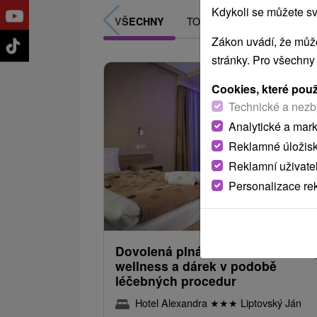
Kdykoli se můžete sv
TOP - NEJPRODÁVANĚJŠÍ
VŠECHNY
Zákon uvádí, že může
stránky. Pro všechny
Cookies, které pou
Technické a nezb
Analytické a mar
Reklamné úložis
Reklamní uživate
Personalizace re
1 821,99
od
/noc/
Dovolená plná zdraví: Neomezen
wellness a dárek v podobě
léčebných procedur
Hotel Alexandra
★
★
★
Liptovský Ján