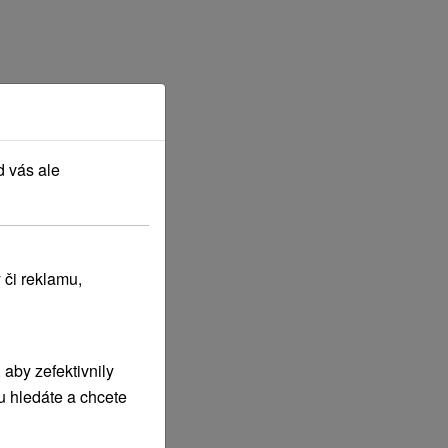
d vás ale
 či reklamu,
aby zefektivnily
u hledáte a chcete