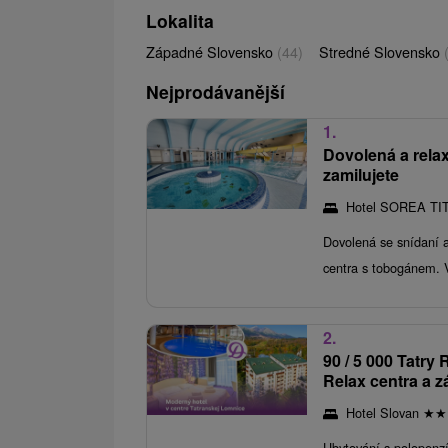
Lokalita
Západné Slovensko
(44)
Stredné Slovensko
Nejprodávanější
1.
Dovolená a relax
zamilujete
Hotel SOREA TI
Dovolená se snídaní 
centra s tobogánem. 
2.
90 / 5 000 Tatr
Relax centra a 
Hotel Slovan
★
★
Ubytování s polopenz