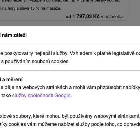
ění na hory a sleva 15 % na masáže.
1 797,03
Kč
od
/noc/osoba
lax ve Vysokých Tatrách: Bellevue topka pobyt
 nám záleží
evue
★
★
★
★
Horný Smokovec
Od 1 Noci
Polopenze
aním a polpenziou. V cene aj neobmedzený prístup do nového
poskytovat ty nejlepší služby. Vzhledem k platné legislativě o
ess centra a k plaveckému bazénu či vírivkám.
 s používáním souborů cookies.
2 755,45
Kč
od
/noc/osoba
i a měření
e děje na webových stránkách a mohli vám přizpůsobit nabídky
Zobrazit více
 také
služby společnosti Google
.
xtové soubory, které mohou být používány webovými stránkami, 
emänovská Dolina
(5)
Ždiar
(5)
Liptovský Mikuláš
(4)
 Díky cookies vám můžeme nabízet služby podle toho, co opravd
zit vše