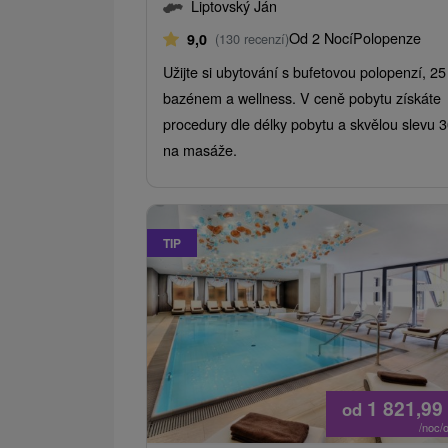
Liptovský Ján
Od 2 Nocí
Polopenze
9,0
(130 recenzí)
Užijte si ubytování s bufetovou polopenzí, 2
bazénem a wellness. V ceně pobytu získáte
procedury dle délky pobytu a skvělou slevu
na masáže.
TIP
1 821,99
od
/noc/