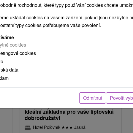
obodně rozhodnout, které typy používání cookies chcete umožni
NEJLEVNĚJŠÍ
NEJDRAŽŠÍ
PODLE HODNOCENÍ
me ukládat cookies na vašem zařízení, pokud jsou nezbytně nu
 ostatní typy cookies potřebujeme vaše povolení.
žíváme
ytné cookies
ketingové cookies
ko
lská data
klam
Kč
1 150,10
Kč
od
osoba
/noc/osoba
Odmítnut
Povolit vy
ý
Rodinná pohoda v Hotelu Poľovník:
Ideální základna pro vaše liptovská
dobrodružství
Hotel Poľovník
★
★
★
Jasná