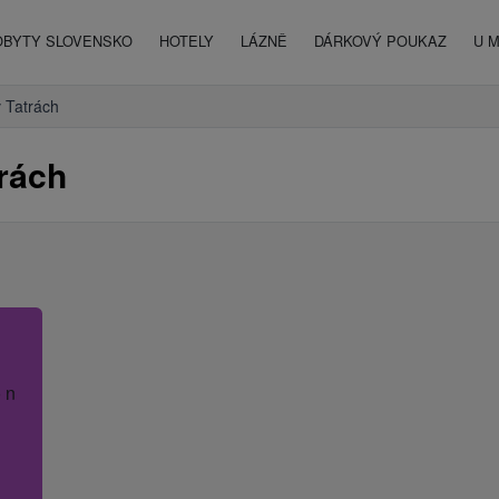
OBYTY SLOVENSKO
HOTELY
LÁZNĚ
DÁRKOVÝ POUKAZ
U 
v Tatrách
rách
 název hotelu.