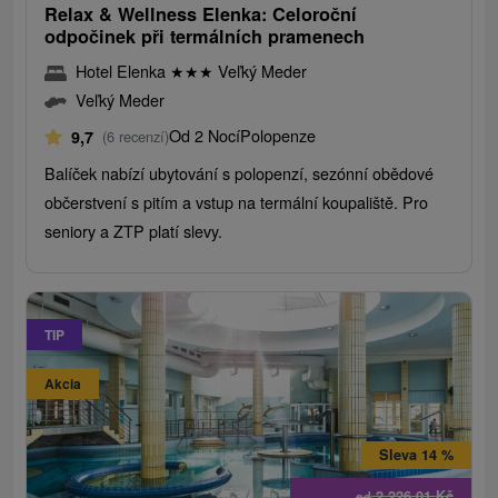
Relax & Wellness Elenka: Celoroční
odpočinek při termálních pramenech
Hotel Elenka
★
★
★
Veľký Meder
Veľký Meder
Od 2 Nocí
Polopenze
9,7
(6 recenzí)
Balíček nabízí ubytování s polopenzí, sezónní obědové
občerstvení s pitím a vstup na termální koupaliště. Pro
seniory a ZTP platí slevy.
TIP
Akcia
Sleva 14 %
2 226,01
Kč
od