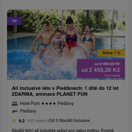
TIP
Sleva 1 %
2 488,88
Kč
od
2 458,36
Kč
od
/noc/osoba
All Inclusive léto v Piešťanech: 1 dítě do 12 let
ZDARMA, animace PLANET FUN
Hotel Park
★
★
★
★
Piešťany
Piešťany
Od 3 Nocí
All Inclusive
9,2
(423 recenzí)
Skvělý letní all inclusive pobyt pro celou rodinu. Kromě