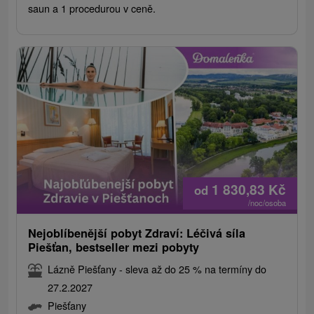
saun a 1 procedurou v ceně.
1 830,83
Kč
od
/noc/osoba
Nejoblíbenější pobyt Zdraví: Léčivá síla
Piešťan, bestseller mezi pobyty
Lázně Piešťany - sleva až do 25 % na termíny do
27.2.2027
Piešťany