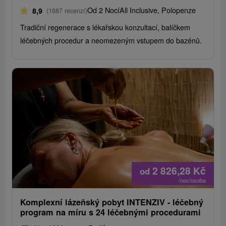
Od 2 Nocí
All Inclusive, Polopenze
8,9
(1687 recenzí)
Tradiční regenerace s lékařskou konzultací, balíčkem
léčebných procedur a neomezeným vstupem do bazénů.
2 826,28
Kč
od
/noc/osoba
Komplexní lázeňský pobyt INTENZIV - léčebný
program na míru s 24 léčebnými procedurami