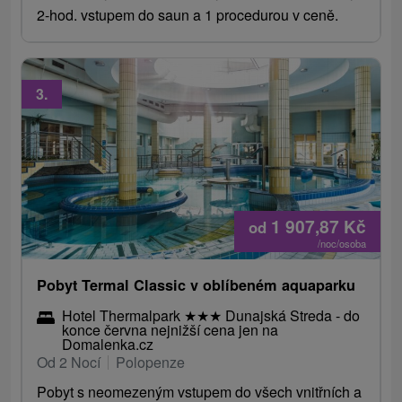
2-hod. vstupem do saun a 1 procedurou v ceně.
3.
1 907,87
Kč
od
/noc/osoba
Pobyt Termal Classic v oblíbeném aquaparku
Hotel Thermalpark
★
★
★
Dunajská Streda - do
konce června nejnižší cena jen na
Domalenka.cz
Od 2 Nocí
Polopenze
Pobyt s neomezeným vstupem do všech vnitřních a