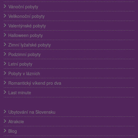
Vánoční pobyty
Velikonoční pobyty
Valentýnské pobyty
Halloween pobyty
Zimní lyžařské pobyty
Podzimní pobyty
Letní pobyty
Pobyty v lázních
Romantický víkend pro dva
Last minute
Ubytování na Slovensku
Atrakcie
Blog