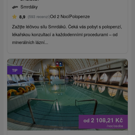
Smrdáky
Od 2 Nocí
Polopenze
8,9
(593 recenzí)
Zažijte léčivou sílu Smrdáků. Čeká vás pobyt s polopenzí,
lékařskou konzultací a každodenními procedurami – od
minerálních lázní...
TIP
2 108,21
Kč
od
/noc/osoba