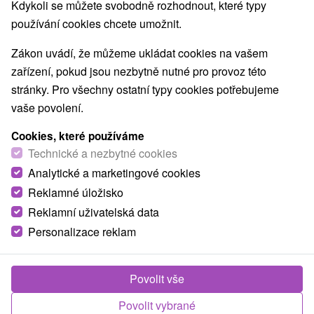
Nejprodávanější
Kdykoli se můžete svobodně rozhodnout, které typy
používání cookies chcete umožnit.
1.
Zákon uvádí, že můžeme ukládat cookies na vašem
zařízení, pokud jsou nezbytně nutné pro provoz této
stránky. Pro všechny ostatní typy cookies potřebujeme
vaše povolení.
Cookies, které používáme
1 830,83
Kč
od
Technické a nezbytné cookies
/noc/osoba
Analytické a marketingové cookies
Reklamné úložisko
Nejoblíbenější pobyt Zdraví: Léčivá síla
Piešťan, bestseller mezi pobyty
Reklamní uživatelská data
Personalizace reklam
Lázně Piešťany - sleva až do 25 % na termíny
do 27.2.2027
Od 2 Nocí
All Inclusive, Polopenze
Povolit vše
Tradiční regenerace s lékařskou konzultací,
balíčkem léčebných procedur a neomezeným
Povolit vybrané