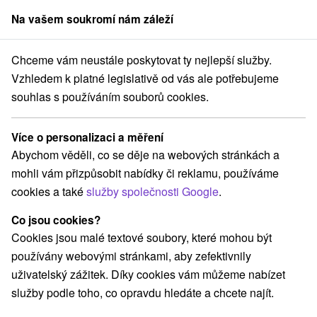
Na vašem soukromí nám záleží
člen skupiny
Sorger
Chceme vám neustále poskytovat ty nejlepší služby.
Pobyty na Slovensku
Pobyty v akci
Trnavský kraj
Vzhledem k platné legislativě od vás ale potřebujeme
souhlas s používáním souborů cookies.
Pobyty v akci Trnavský kraj
Více o personalizaci a měření
Kategorie
Abychom věděli, co se děje na webových stránkách a
mohli vám přizpůsobit nabídky či reklamu, používáme
Všechny kategorie
Pobyty v akci
(28)
cookies a také
služby společnosti Google
.
Wellness pobyty
Víkendové pobyty
(40)
(30)
Romantické pobyty
Pobyty pro seniory
(9)
(21)
Co jsou cookies?
Rodinné pobyty
(23)
Cookies jsou malé textové soubory, které mohou být
používány webovými stránkami, aby zefektivnily
uživatelský zážitek. Díky cookies vám můžeme nabízet
Vyberte lokalitu nebo termín
služby podle toho, co opravdu hledáte a chcete najít.