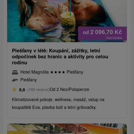
2 096,70
Kč
od
/noc/osoba
Piešťany v létě: Koupání, zážitky, letní
odpočinek bez hranic a aktivity pro celou
rodinu
Hotel Magnólia
★
★
★
★
Piešťany
Piešťany
Od 2 Nocí
Polopenze
8,6
(165 recenzí)
Klimatizované pokoje, wellness, masáž, vstup na
koupaliště Eva, plavba lodí a letní grilovačky.