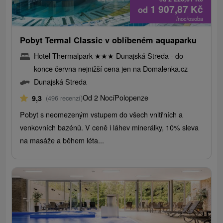
1 907,87
Kč
od
/noc/osoba
Pobyt Termal Classic v oblíbeném aquaparku
Hotel Thermalpark
★
★
★
Dunajská Streda - do
konce června nejnižší cena jen na Domalenka.cz
Dunajská Streda
Od 2 Nocí
Polopenze
9,3
(496 recenzí)
Pobyt s neomezeným vstupem do všech vnitřních a
venkovních bazénů. V ceně i láhev minerálky, 10% sleva
na masáže a během léta...