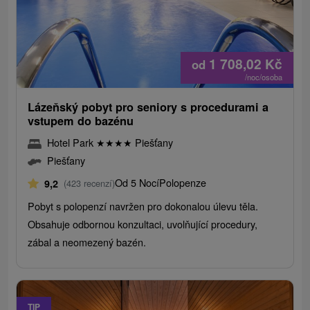
1 708,02
Kč
od
/noc/osoba
Lázeňský pobyt pro seniory s procedurami a
vstupem do bazénu
Hotel Park
★
★
★
★
Piešťany
Piešťany
Od 5 Nocí
Polopenze
9,2
(423 recenzí)
Pobyt s polopenzí navržen pro dokonalou úlevu těla.
Obsahuje odbornou konzultaci, uvolňující procedury,
zábal a neomezený bazén.
TIP