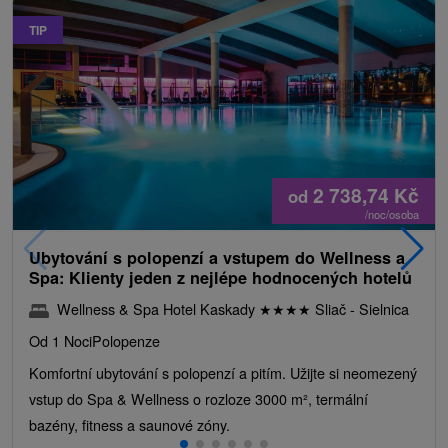
TIP
2 738,74
Kč
od
/noc/osoba
Ubytování s polopenzí a vstupem do Wellness a
Spa: Klienty jeden z nejlépe hodnocených hotelů
Wellness & Spa Hotel Kaskady
★
★
★
★
Sliač - Sielnica
Od 1 Noci
Polopenze
Komfortní ubytování s polopenzí a pitím. Užijte si neomezený
vstup do Spa & Wellness o rozloze 3000 m², termální
bazény, fitness a saunové zóny.