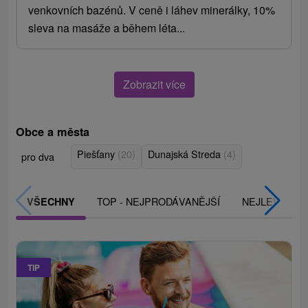
venkovních bazénů. V ceně i láhev minerálky, 10%
sleva na masáže a během léta...
Zobrazit více
Obce a města
Piešťany
(20)
Dunajská Streda
(4)
pro dva
TOP - NEJPRODÁVANĚJŠÍ
NEJLEVNĚJŠ
VŠECHNY
TIP