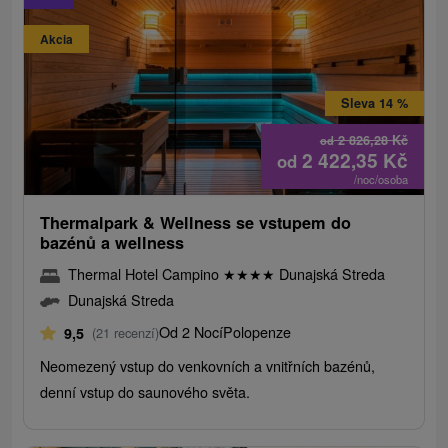
Akcia
Sleva 14 %
2 826,28
Kč
od
2 422,35
Kč
od
/noc/osoba
Thermalpark & ​​Wellness se vstupem do
bazénů a wellness
Thermal Hotel Campino
★
★
★
★
Dunajská Streda
Dunajská Streda
Od 2 Nocí
Polopenze
9,5
(21 recenzí)
Neomezený vstup do venkovních a vnitřních bazénů,
denní vstup do saunového světa.