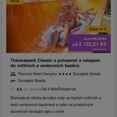
Akcia
Sleva 14 %
2 476,12
Kč
od
2 122,21
Kč
od
/noc/osoba
Thermalpark Classic s polopenzí a vstupem
do vnitřních a venkovních bazénů
Thermal Hotel Campino
★
★
★
★
Dunajská Streda
Dunajská Streda
Od 2 Nocí
Polopenze
9,5
(21 recenzí)
Blahodárné účinky termální vody ve čtyřech vnitřních a
šesti venkovních bazénech a relax na prostorných
slunečních terasách jako u moře.