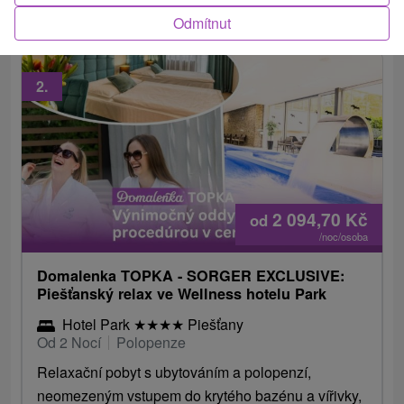
vstupem do bazénů.
Odmítnut
2.
2 094,70
Kč
od
/noc/osoba
Domalenka TOPKA - SORGER EXCLUSIVE:
Piešťanský relax ve Wellness hotelu Park
Hotel Park
★
★
★
★
Piešťany
Od 2 Nocí
Polopenze
Relaxační pobyt s ubytováním a polopenzí,
neomezeným vstupem do krytého bazénu a vířivky,