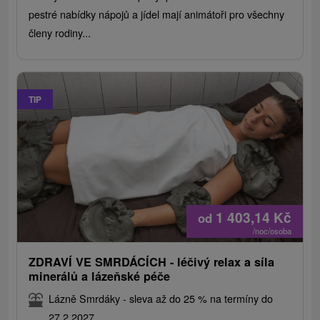
pestré nabídky nápojů a jídel mají animátoři pro všechny
členy rodiny...
TIP
1 403,14
Kč
od
/noc/osoba
ZDRAVÍ VE SMRDÁCÍCH - léčivý relax a síla
minerálů a lázeňské péče
Lázně Smrdáky - sleva až do 25 % na termíny do
27.2.2027