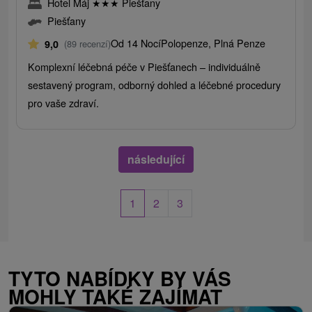
Hotel Máj
★
★
★
Piešťany
Piešťany
Od 14 Nocí
Polopenze, Plná Penze
9,0
(89 recenzí)
Komplexní léčebná péče v Piešťanech – individuálně
sestavený program, odborný dohled a léčebné procedury
pro vaše zdraví.
následující
1
2
3
TYTO NABÍDKY BY VÁS
MOHLY TAKÉ ZAJÍMAT