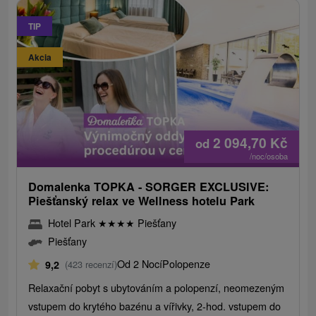
TIP
Akcia
2 094,70
Kč
od
/noc/osoba
Domalenka TOPKA - SORGER EXCLUSIVE:
Piešťanský relax ve Wellness hotelu Park
Hotel Park
★
★
★
★
Piešťany
Piešťany
Od 2 Nocí
Polopenze
9,2
(423 recenzí)
Relaxační pobyt s ubytováním a polopenzí, neomezeným
vstupem do krytého bazénu a vířivky, 2-hod. vstupem do