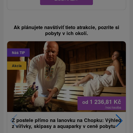
Ak plánujete navštíviť tieto atrakcie, pozrite si
pobyty v ich okolí.
Náš TIP
Akcia
1 236,81
Kč
od
/noc/osoba
Z postele přímo na lanovku na Chopku: Výhled
z vířivky, skipasy a aquaparky v ceně pobytu