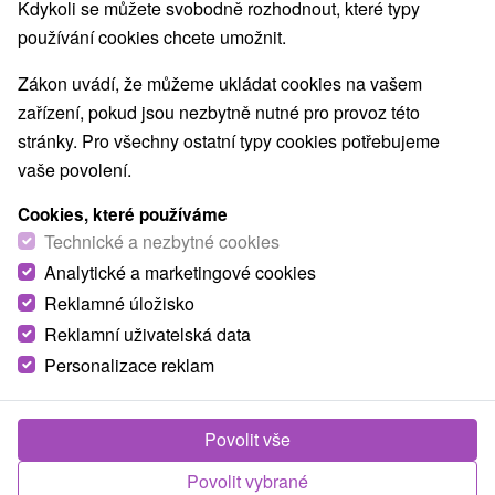
Kdykoli se můžete svobodně rozhodnout, které typy
používání cookies chcete umožnit.
Zákon uvádí, že můžeme ukládat cookies na vašem
zařízení, pokud jsou nezbytně nutné pro provoz této
stránky. Pro všechny ostatní typy cookies potřebujeme
vaše povolení.
Ďumbier Nízke Tatry
Cookies, které používáme
Žilinský kraj -
Liptovský Ján
Technické a nezbytné cookies
Nadmořská výška: 2045 m.n.m. Národní přírodní
Analytické a marketingové cookies
rezervace a nejvyšší vrch v Nízkých Tatrách. Leží na
Reklamné úložisko
hlavním hřebenu Nízkých...
Reklamní uživatelská data
Personalizace reklam
ZOBRAZIT
Povolit vše
Povolit vybrané