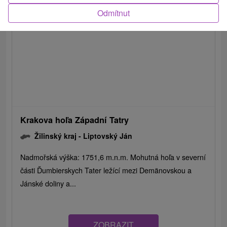
Odmítnut
Krakova hoľa Západní Tatry
Žilinský kraj -
Liptovský Ján
Nadmořská výška: 1751,6 m.n.m. Mohutná hoľa v severní
části Ďumbierskych Tater ležící mezi Demänovskou a
Jánské doliny a...
ZOBRAZIT