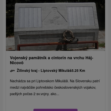
Vojenský pamätník a cintorín na vrchu Háj-
Nicovô
Žilinský kraj -
Liptovský Mikuláš
5.25 Km
Nachádza sa pri Liptovskom Mikuláši. Na Slovensku patrí
medzi najväčšie pohrebisko československých vojakov,
padlých počas 2 sv.vojny. ako...