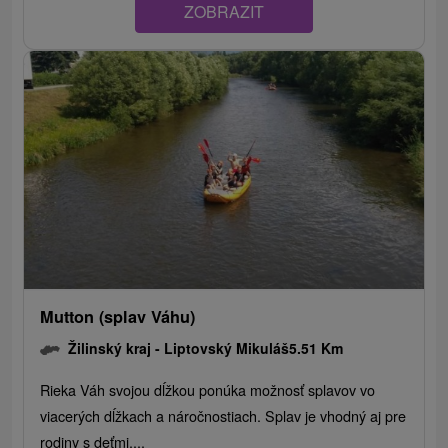
ZOBRAZIT
Mutton (splav Váhu)
Žilinský kraj -
Liptovský Mikuláš
5.51 Km
Rieka Váh svojou dĺžkou ponúka možnosť splavov vo
viacerých dĺžkach a náročnostiach. Splav je vhodný aj pre
rodiny s deťmi....