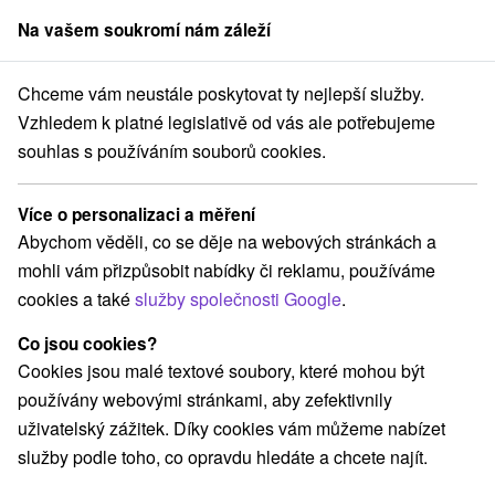
Na vašem soukromí nám záleží
člen skupiny
Sorger
Chceme vám neustále poskytovat ty nejlepší služby.
vensku
Východné Slovensko
Prešovský kraj
Tatranská Lomnica
Vzhledem k platné legislativě od vás ale potřebujeme
souhlas s používáním souborů cookies.
Atrakce Tatranská Lomnica a v
okolí
Více o personalizaci a měření
Abychom věděli, co se děje na webových stránkách a
Kategorie
mohli vám přizpůsobit nabídky či reklamu, používáme
cookies a také
služby společnosti Google
.
Všechny kategorie
Adrenalinové atrakcie
(1)
Turistické atrakcie
Múzeá a galérie
(1)
(2)
Co jsou cookies?
Botanické záhrady
Štíty
Atrakce s dětmi
(1)
(1)
(2)
Cookies jsou malé textové soubory, které mohou být
Detské centrá a mestečká
Lyžiarske strediská
(1)
(1)
používány webovými stránkami, aby zefektivnily
Túry a turistické chodníky
(6)
uživatelský zážitek. Díky cookies vám můžeme nabízet
služby podle toho, co opravdu hledáte a chcete najít.