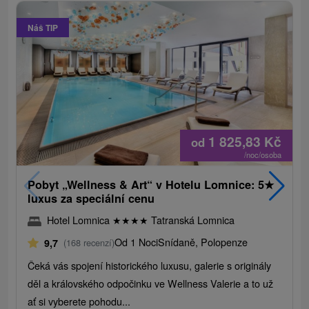
Náš TIP
1 825,83
Kč
od
/noc/osoba
Pobyt „Wellness & Art“ v Hotelu Lomnice: 5
★
luxus za speciální cenu
Hotel Lomnica
★
★
★
★
Tatranská Lomnica
Od 1 Noci
Snídaně, Polopenze
9,7
(168 recenzí)
Čeká vás spojení historického luxusu, galerie s originály
děl a královského odpočinku ve Wellness Valerie a to už
ať si vyberete pohodu...