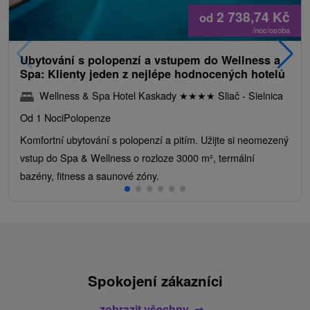
2 738,74
Kč
od
/noc/osoba
Ubytování s polopenzí a vstupem do Wellness a
Spa: Klienty jeden z nejlépe hodnocených hotelů
Wellness & Spa Hotel Kaskady
★
★
★
★
Sliač - Sielnica
Od 1 Noci
Polopenze
Komfortní ubytování s polopenzí a pitím. Užijte si neomezený
vstup do Spa & Wellness o rozloze 3000 m², termální
bazény, fitness a saunové zóny.
Spokojení zákazníci
zobrazit všechny