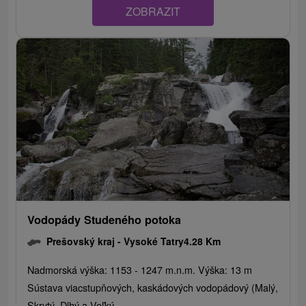
ZOBRAZIT
Vodopády Studeného potoka
Prešovský kraj -
Vysoké Tatry
4.28 Km
Nadmorská výška: 1153 - 1247 m.n.m. Výška: 13 m
Sústava viacstupňových, kaskádových vodopádový (Malý,
Skrytý, Dlhý a Veľký...