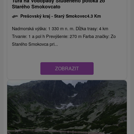
Túra na Vodopády Studeného potoka zo
Starého Smokovcato
Prešovský kraj -
Starý Smokovec
4.3 Km
Nadmorská výška: 1 330 m n. m. Dĺžka trasy: 4 km
Trvanie: 1 a pol h Prevýšenie: 270 m Farba značky: Zo
Starého Smokovca pri...
ZOBRAZIT