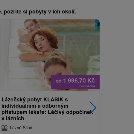
, pozrite si pobyty v ich okolí.
1 996,70
Kč
od
/noc/osoba
Lázeňský pobyt KLASIK s
Restart 
individuálním a odborným
prevence
přístupem lékaře: Léčivý odpočinek
Lázně S
v lázních
8,4
(276
Lázně Sliač