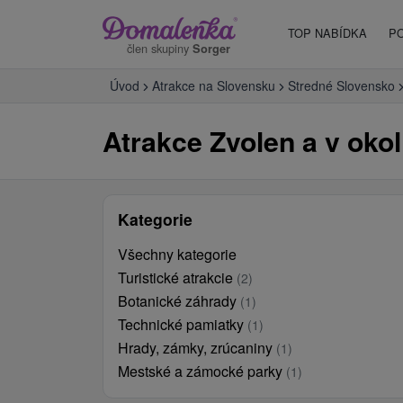
TOP NABÍDKA
P
člen skupiny
Sorger
Úvod
Atrakce na Slovensku
Stredné Slovensko
Atrakce Zvolen a v okol
Kategorie
Všechny kategorie
Turistické atrakcie
(2)
Botanické záhrady
(1)
Technické pamiatky
(1)
Hrady, zámky, zrúcaniny
(1)
Mestské a zámocké parky
(1)