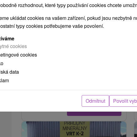
obodně rozhodnout, které typy používání cookies chcete umožni
me ukládat cookies na vašem zařízení, pokud jsou nezbytně nu
 ostatní typy cookies potřebujeme vaše povolení.
žíváme
ytné cookies
Farma Agrobell
ketingové cookies
ko
Banskobystrický kraj -
Sliač
3.52 Km
lská data
Rodinná farma se nachází v Sliači, okres Zvolen.
klam
Zaměřuje se na zemědělskou výrobu (chov ovcí,
skotu a koní, výrobu obilovin, slámy a...
Odmítnut
Povolit vy
ZOBRAZIT