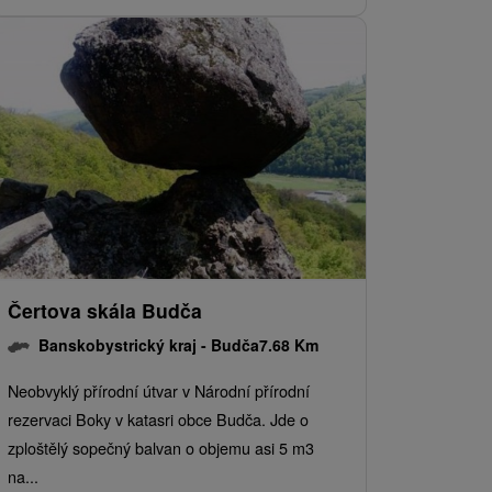
Čertova skála Budča
Banskobystrický kraj -
Budča
7.68 Km
Neobvyklý přírodní útvar v Národní přírodní
rezervaci Boky v katasri obce Budča. Jde o
zploštělý sopečný balvan o objemu asi 5 m3
na...