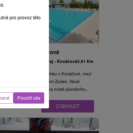
t.
tné pro provoz této
Holidaypark Kováčová
Banskobystrický kraj -
Kováčová
3.91 Km
Centrum zábavy a odpočinku v Kováčové, mezi
Banskou Bystricí a městem Zvolen. Nově
vybudovaný areál vznikl na místě původního...
brané
Povolit vše
ZOBRAZIT