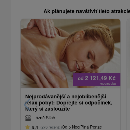
Ak plánujete navštíviť tieto atrakcie
2 121,49
Kč
od
/noc/osoba
Nejprodávanější a nejoblíbenější
relax pobyt: Dopřejte si odpočinek,
který si zasloužíte
Lázně Sliač
Od 5 Nocí
Plná Penze
8,4
(276 recenzí)