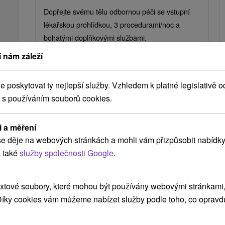
Dopřejte svému tělu odbornou péči se vstupní
lékařskou prohlídkou, 3 procedurami/noc a
bohatými doplňkovými službami.
 nám záleží
poskytovat ty nejlepší služby. Vzhledem k platné legislativě o
 s používáním souborů cookies.
➝ Pokračovať v prehl
i a měření
e děje na webových stránkách a mohli vám přizpůsobit nabídky
 také
služby společnosti Google
.
Atrakce v okolí
xtové soubory, které mohou být používány webovými stránkami, 
 Díky cookies vám můžeme nabízet služby podle toho, co opravd