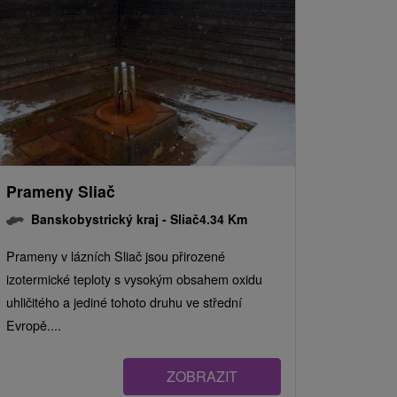
Prameny Sliač
Banskobystrický kraj -
Sliač
4.34 Km
Prameny v lázních Sliač jsou přirozené
izotermické teploty s vysokým obsahem oxidu
uhličitého a jediné tohoto druhu ve střední
Evropě....
ZOBRAZIT