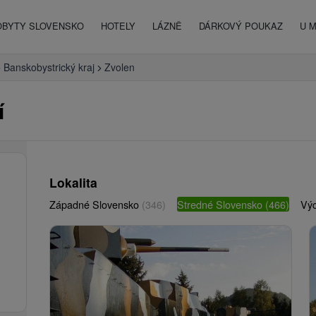
OBYTY SLOVENSKO
HOTELY
LÁZNĚ
DÁRKOVÝ POUKAZ
U 
Banskobystrický kraj
Zvolen
í
Lokalita
Západné Slovensko
(346)
Stredné Slovensko
(466)
Vý