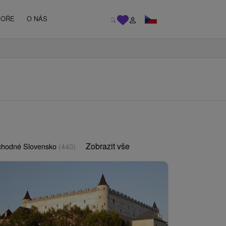
MOŘE
O NÁS
Zobrazit vše
chodné Slovensko
(440)