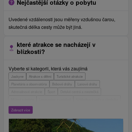
Nejčastější otázky o pobytu
Uvedené vzdálenosti jsou měřeny vzdušnou čarou,
skutečná délka cesty může být jiná.
které atrakce se nacházejí v
blízkosti?
Vyberte si kategorii, která vás zaujímá
Jaskyne
Atrakce s dětmi
Turistické atrakcie
Planetária a observatória
Bobové dráhy
Lanové dráhy
Adrenalinové atrakcie
Šport
Detské centrá a mestečká
Múzeá a galérie
Laserarény a paintball
Vyhliadkové veže a chodníky
ZOO a zvieracie farmy
Escaperoom
Aquaparky, kúpaliská
Zobrazit více
Hrady, zámky, zrúcaniny
Skanzeny
Botanické záhrady
Mestské a zámocké parky
Vyhliadkové lety a plavby
Štíty
Jazerá, plesá, vodné nádrže
Technické pamiatky
Pamätníky