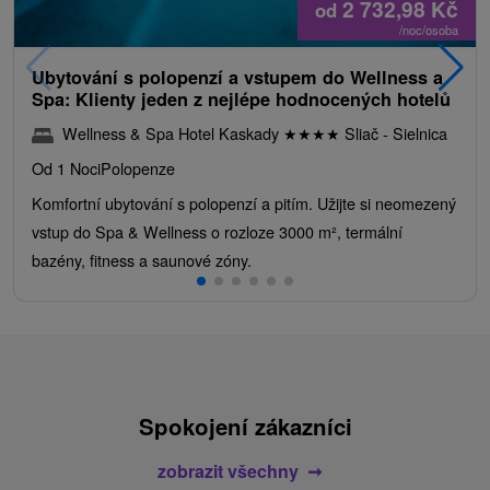
2 732,98
Kč
od
/noc/osoba
Ubytování s polopenzí a vstupem do Wellness a
Spa: Klienty jeden z nejlépe hodnocených hotelů
Wellness & Spa Hotel Kaskady
★
★
★
★
Sliač - Sielnica
Od 1 Noci
Polopenze
Komfortní ubytování s polopenzí a pitím. Užijte si neomezený
vstup do Spa & Wellness o rozloze 3000 m², termální
bazény, fitness a saunové zóny.
Spokojení zákazníci
zobrazit všechny