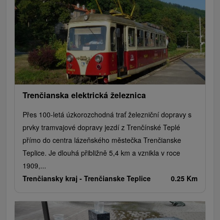
Vodopády
Drevené kostolíky
Pramene
Divadlá
Jazda na koni
Túry a turistické chodníky
Kaštiele
Horské chaty
Sakrálne miesta
Plte, rafting, splavy
Architektonické stavby
Lyžiarske strediská
Golfové ihriská
Motokárové dráhy
Amfiteátre a kiná v prírode
Vínne cesty
Cyklotrasy
Trenčianska elektrická železnica
Přes 100-letá úzkorozchodná trať železniční dopravy s
prvky tramvajové dopravy jezdí z Trenčínské Teplé
přímo do centra lázeňského městečka Trenčianske
Teplice. Je dlouhá přibližně 5,4 km a vznikla v roce
1909,...
Trenčiansky kraj -
Trenčianske Teplice
0.25 Km