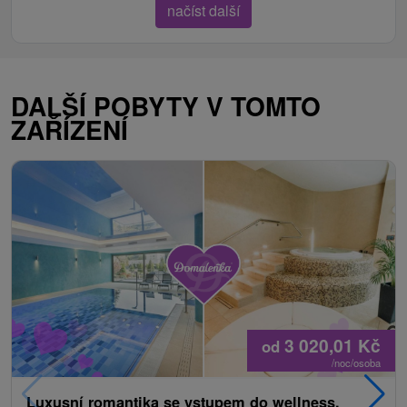
načíst další
DALŠÍ POBYTY V TOMTO
ZAŘÍZENÍ
3 020,01
Kč
od
/noc/osoba
Luxusní romantika se vstupem do wellness,