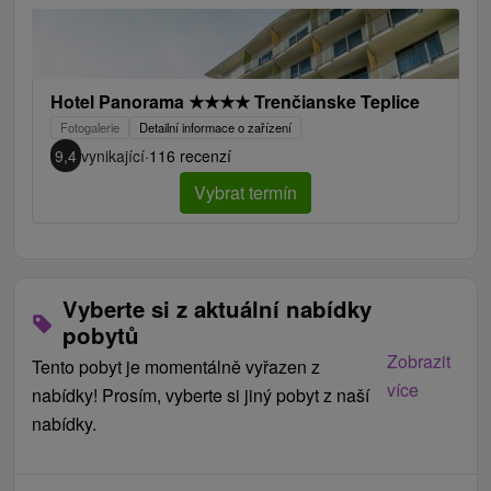
Hotel Panorama
★
★
★
★
Trenčianske Teplice
Fotogalerie
Detailní informace o zařízení
9,4
vynikající
·
116 recenzí
Vybrat termín
Vyberte si z aktuální nabídky
pobytů
Zobrazit
Tento pobyt je momentálně vyřazen z
více
nabídky! Prosím, vyberte si jiný pobyt z naší
nabídky.