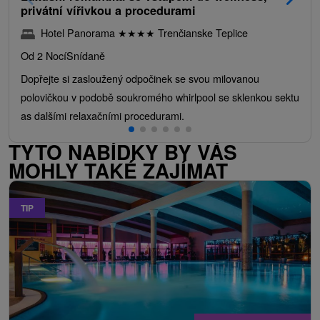
privátní vířivkou a procedurami
Hotel Panorama
★
★
★
★
Trenčianske Teplice
Od 2 Nocí
Snídaně
Dopřejte si zasloužený odpočinek se svou milovanou
polovičkou v podobě soukromého whirlpool se sklenkou sektu
as dalšími relaxačními procedurami.
TYTO NABÍDKY BY VÁS
MOHLY TAKÉ ZAJÍMAT
TIP