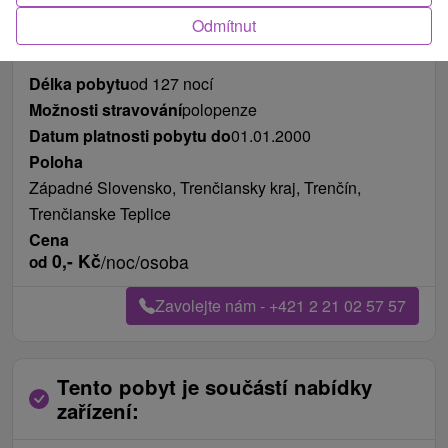
Odmítnut
Délka pobytu
od 127 nocí
Možnosti stravování
polopenze
Datum platnosti pobytu do
01.01.2000
Poloha
Západné Slovensko, Trenčiansky kraj, Trenčín,
Trenčianske Teplice
Cena
0,-
Kč
/noc/osoba
od
Zavolejte nám - +421 2 21 02 57 57
Tento pobyt je součástí nabídky
zařízení: