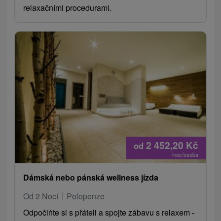
relaxačními procedurami.
2 452,20
Kč
od
/noc/osoba
Dámská nebo pánská wellness jízda
Od 2 Nocí
Polopenze
Odpočiňte si s přáteli a spojte zábavu s relaxem -