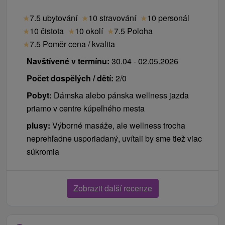
★
7.5 ubytování
★
10 stravování
★
10 personál
★
10 čistota
★
10 okolí
★
7.5 Poloha
★
7.5 Poměr cena / kvalita
Navštívené v termínu:
30.04 - 02.05.2026
Počet dospělých / dětí:
2/0
Pobyt:
Dámska alebo pánska wellness jazda
priamo v centre kúpeľného mesta
plusy:
Výborné masáže, ale wellness trocha
neprehľadne usporiadaný, uvítali by sme tiež viac
súkromia
Zobrazit další recenze