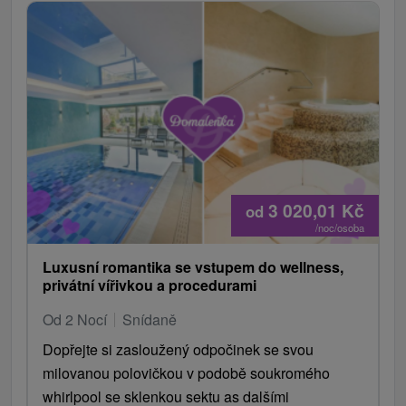
3 020,01
Kč
od
/noc/osoba
Luxusní romantika se vstupem do wellness,
privátní vířivkou a procedurami
Od 2 Nocí
Snídaně
Dopřejte si zasloužený odpočinek se svou
milovanou polovičkou v podobě soukromého
whirlpool se sklenkou sektu as dalšími