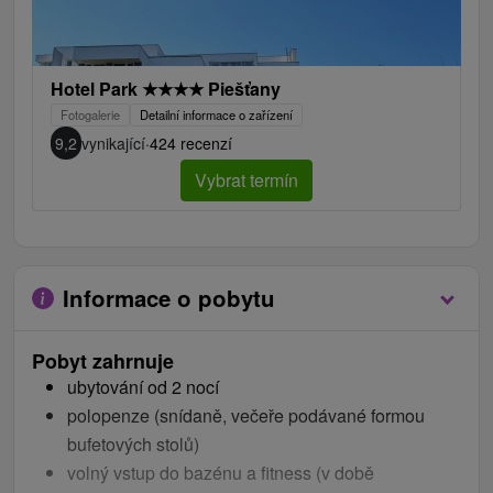
Hotel Park
★
★
★
★
Piešťany
Fotogalerie
Detailní informace o zařízení
9,2
vynikající
·
424 recenzí
Vybrat termín
Najviac si ho užijú páry, klienti 50+ alebo starí rodičia s
Informace o pobytu
vnúčatami.
V lete je vhodný aj pre rodiny s deťmi vďaka
Pobyt zahrnuje
animáciám, ktoré pripravujú profesionálni animátori zo
ubytování od 2 nocí
Saturu.
polopenze (snídaně, večeře podávané formou
V hoteli je pekný veľký detský kútik.
bufetových stolů)
volný vstup do bazénu a fitness (v době
Najväčší dôvod, prečo ho odporúčame