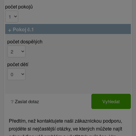
počet pokojů
+
Pokoj č.1
počet dospělých
počet dětí
❔ Zaslat dotaz
Vyhledat
Předtím, než kontaktujete naši zákaznickou podporu,
projděte si nejčastější otázky, ve kterých můžete najít