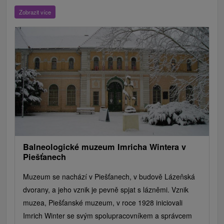
ZOO a zvieracie farmy
Escaperoom
Botanické záhrady
Zobrazit více
Mestské a zámocké parky
Vyhliadkové lety a plavby
Štíty
Jazerá, plesá, vodné nádrže
Technické pamiatky
Pamätníky
Vodopády
Drevené kostolíky
Hrady, zámky, zrúcaniny
Skanzeny
Aquaparky, kúpaliská
Pramene
Divadlá
Jazda na koni
Túry a turistické chodníky
Kaštiele
Horské chaty
Sakrálne miesta
Plte, rafting, splavy
Architektonické stavby
Lyžiarske strediská
Golfové ihriská
Motokárové dráhy
Amfiteátre a kiná v prírode
Vínne cesty
Cyklotrasy
Balneologické muzeum Imricha Wintera v
Piešťanech
Muzeum se nachází v Piešťanech, v budově Lázeňská
dvorany, a jeho vznik je pevně spjat s lázněmi. Vznik
muzea, Piešťanské muzeum, v roce 1928 iniciovali
Imrich Winter se svým spolupracovníkem a správcem