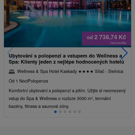
2 738,74
Kč
od
/noc/osoba
Ubytování s polopenzí a vstupem do Wellness a
Spa: Klienty jeden z nejlépe hodnocených hotelů
Wellness & Spa Hotel Kaskady
★
★
★
★
Sliač - Sielnica
Od 1 Noci
Polopenze
Komfortní ubytování s polopenzí a pitím. Užijte si neomezený
vstup do Spa & Wellness o rozloze 3000 m², termální
bazény, fitness a saunové zóny.