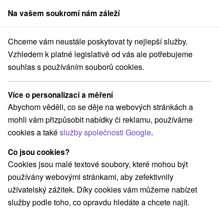
Na vašem soukromí nám záleží
člen skupiny
Sorger
Chceme vám neustále poskytovat ty nejlepší služby.
ešťany
Letní relaxační osvěžení v Piešťanech s polopenzí a masáží
Vzhledem k platné legislativě od vás ale potřebujeme
souhlas s používáním souborů cookies.
Letní relaxační osvěžení v
Piešťanech s polopenzí a masáží
Více o personalizaci a měření
Hotel Park
★
★
★
★
Piešťany
Piešťany
Abychom věděli, co se děje na webových stránkách a
mohli vám přizpůsobit nabídky či reklamu, používáme
cookies a také
služby společnosti Google
.
Vybrat termín
Co jsou cookies?
Cookies jsou malé textové soubory, které mohou být
Navigovat do místa
používány webovými stránkami, aby zefektivnily
uživatelský zážitek. Díky cookies vám můžeme nabízet
9,2
vynikající
424 recenzí
·
služby podle toho, co opravdu hledáte a chcete najít.