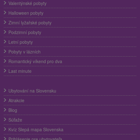
Valentýnské pobyty
Halloween pobyty
Zimní lyžařské pobyty
Podzimní pobyty
Letní pobyty
Pobyty v lázních
Romantický víkend pro dva
Last minute
Ubytování na Slovensku
Atrakcie
Blog
Súťaže
Kvíz Slepá mapa Slovenska
Prihlásenie pre ubytovateľa