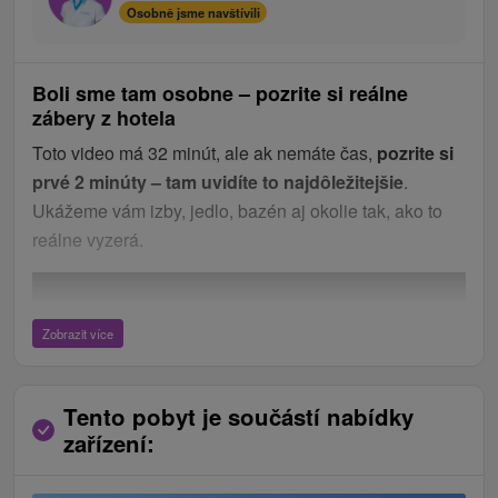
Osobně jsme navštívili
Boli sme tam osobne – pozrite si reálne
zábery z hotela
Toto video má 32 minút, ale ak nemáte čas,
pozrite si
prvé 2 minúty – tam uvidíte to najdôležitejšie
.
Ukážeme vám izby, jedlo, bazén aj okolie tak, ako to
reálne vyzerá.
Zobrazit více
Tento pobyt je součástí nabídky
zařízení: