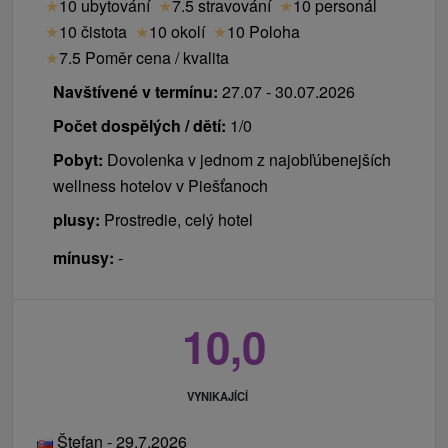
★
10 ubytování
★
7.5 stravování
★
10 personál
★
10 čistota
★
10 okolí
★
10 Poloha
★
7.5 Poměr cena / kvalita
Navštívené v termínu:
27.07 - 30.07.2026
Počet dospělých / dětí:
1/0
Pobyt:
Dovolenka v jednom z najobľúbenejších
wellness hotelov v Piešťanoch
plusy:
Prostredie, celý hotel
mínusy:
-
10,0
VYNIKAJÍCÍ
Štefan - 29.7.2026