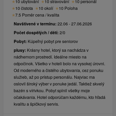
★
10 ubytování
★
10 stravování
★
10 personál
★
10 čistota
★
10 okolí
★
10 Poloha
★
7.5 Poměr cena / kvalita
Navštívené v termínu:
22.06 - 27.06.2026
Počet dospělých / dětí:
2/0
Pobyt:
Kúpeľný pobyt pre seniorov
plusy:
Krásny hotel, ktorý sa nachádza v
nádhernom prostredí. Ideálne miesto na
odpočinok. Všetko v hoteli bolo na vysokej úrovni.
Od moderného a čistého ubytovania, cez ponuku
služieb, až po prístup personálu. Najviac ma
oslovil široký výber v ponuke jedál. Taktiež skvelý
bazén s vírivkou. Pobyt splnil všetky moje
očakávania. Hotel odporúčam každému, kto hľadá
kvalitu a špičkový servis.