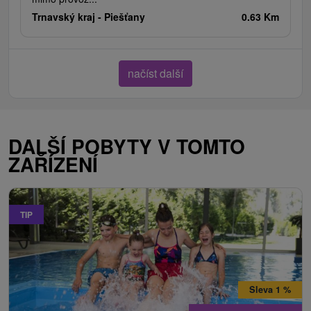
Trnavský kraj -
Piešťany
0.63 Km
načíst další
DALŠÍ POBYTY V TOMTO
ZAŘÍZENÍ
TIP
Sleva 1 %