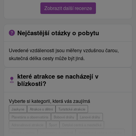
Zobrazit další recenze
Nejčastější otázky o pobytu
Uvedené vzdálenosti jsou měřeny vzdušnou čarou,
skutečná délka cesty může být jiná.
které atrakce se nacházejí v
blízkosti?
Vyberte si kategorii, která vás zaujímá
Jaskyne
Atrakce s dětmi
Turistické atrakcie
Planetária a observatória
Bobové dráhy
Lanové dráhy
Adrenalinové atrakcie
Šport
Detské centrá a mestečká
Múzeá a galérie
Laserarény a paintball
Vyhliadkové veže a chodníky