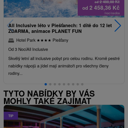
2 488,88
Kč
od
2 458,36
Kč
od
/noc/osoba
All Inclusive léto v Piešťanech: 1 dítě do 12 let
ZDARMA, animace PLANET FUN
Hotel Park
★
★
★
★
Piešťany
Od 3 Nocí
All Inclusive
Skvělý letní all inclusive pobyt pro celou rodinu. Kromě pestré
nabídky nápojů a jídel mají animátoři pro všechny členy
rodiny...
TYTO NABÍDKY BY VÁS
MOHLY TAKÉ ZAJÍMAT
TIP