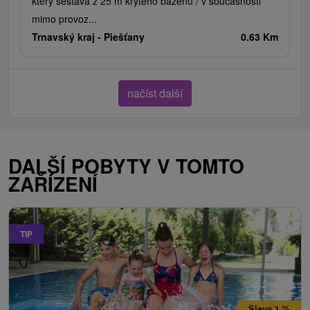
který sestává z 25 m krytého bazénu / v současnosti
mimo provoz...
Trnavský kraj -
Piešťany
0.63 Km
načíst další
DALŠÍ POBYTY V TOMTO
ZAŘÍZENÍ
TIP
Sleva 1 %