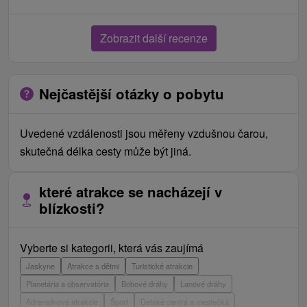
Zobrazit další recenze
Nejčastější otázky o pobytu
Uvedené vzdálenosti jsou měřeny vzdušnou čarou,
skutečná délka cesty může být jiná.
které atrakce se nacházejí v
blízkosti?
Vyberte si kategorii, která vás zaujímá
Jaskyne
Atrakce s dětmi
Turistické atrakcie
Planetária a observatória
Bobové dráhy
Lanové dráhy
Adrenalinové atrakcie
Šport
Detské centrá a mestečká