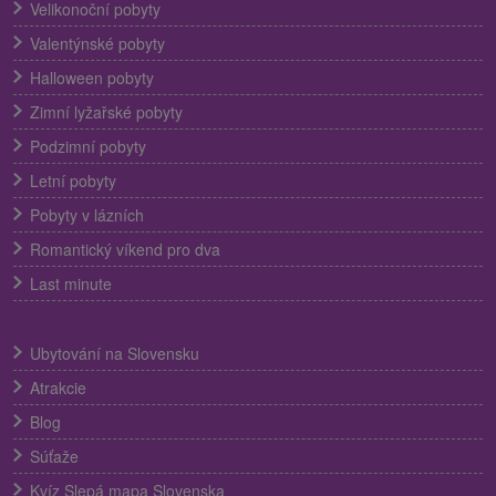
Velikonoční pobyty
Valentýnské pobyty
Halloween pobyty
Zimní lyžařské pobyty
Podzimní pobyty
Letní pobyty
Pobyty v lázních
Romantický víkend pro dva
Last minute
Ubytování na Slovensku
Atrakcie
Blog
Súťaže
Kvíz Slepá mapa Slovenska