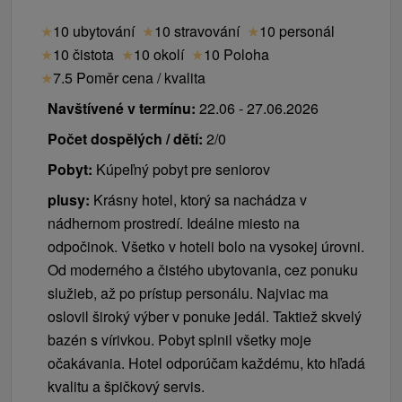
★
10 ubytování
★
10 stravování
★
10 personál
★
10 čistota
★
10 okolí
★
10 Poloha
★
7.5 Poměr cena / kvalita
Navštívené v termínu:
22.06 - 27.06.2026
Počet dospělých / dětí:
2/0
Pobyt:
Kúpeľný pobyt pre seniorov
plusy:
Krásny hotel, ktorý sa nachádza v
nádhernom prostredí. Ideálne miesto na
odpočinok. Všetko v hoteli bolo na vysokej úrovni.
Od moderného a čistého ubytovania, cez ponuku
služieb, až po prístup personálu. Najviac ma
oslovil široký výber v ponuke jedál. Taktiež skvelý
bazén s vírivkou. Pobyt splnil všetky moje
očakávania. Hotel odporúčam každému, kto hľadá
kvalitu a špičkový servis.