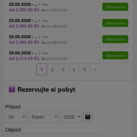
pokojích superior)
je třeba ho nahlásit už při rezervaci pobytu.
25.08.2026 - ..
1 noc
Vybrat termín
oběd dospělá osoba 20 € / osoba / noc, dítě 3 - 6
od 2,252.00 Kč
/
od 2,252.00 Kč
let 8 € / osoba / noc, dítě 6 - 12 let 10 € / osoba /
24.08.2026 - ..
1 noc
Vybrat termín
noc
od 2,283.00 Kč
/
od 2,283.00 Kč
Ceník - informace
26.08.2026 - ..
1 noc
Vybrat termín
od 2,283.00 Kč
/
od 2,283.00 Kč
Pobyty si lze prodloužit. Níže v kalkulaci naleznete
29.08.2026 - ..
1 noc
možnost vybrat si iz dalších pobytů s různou délkou
Vybrat termín
od 2,314.00 Kč
/
od 2,314.00 Kč
trvání, které však zahrnují odlišný rozsah služeb!
1
2
3
4
5
»
Rezervujte si pobyt
Příjezd
Odjezd