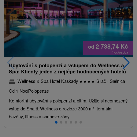
2 738,74
Kč
od
/noc/osoba
Ubytování s polopenzí a vstupem do Wellness a
Spa: Klienty jeden z nejlépe hodnocených hotelů
Wellness & Spa Hotel Kaskady
★
★
★
★
Sliač - Sielnica
Od 1 Noci
Polopenze
Komfortní ubytování s polopenzí a pitím. Užijte si neomezený
vstup do Spa & Wellness o rozloze 3000 m², termální
bazény, fitness a saunové zóny.