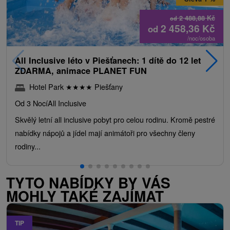
2 488,88
Kč
od
2 458,36
Kč
od
/noc/osoba
All Inclusive léto v Piešťanech: 1 dítě do 12 let
ZDARMA, animace PLANET FUN
Hotel Park
★
★
★
★
Piešťany
Od 3 Nocí
All Inclusive
Skvělý letní all inclusive pobyt pro celou rodinu. Kromě pestré
nabídky nápojů a jídel mají animátoři pro všechny členy
rodiny...
TYTO NABÍDKY BY VÁS
MOHLY TAKÉ ZAJÍMAT
TIP