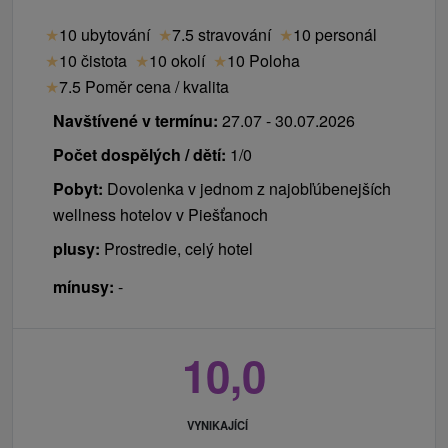
★
10 ubytování
★
7.5 stravování
★
10 personál
★
10 čistota
★
10 okolí
★
10 Poloha
★
7.5 Poměr cena / kvalita
Navštívené v termínu:
27.07 - 30.07.2026
Počet dospělých / dětí:
1/0
Pobyt:
Dovolenka v jednom z najobľúbenejších
wellness hotelov v Piešťanoch
plusy:
Prostredie, celý hotel
mínusy:
-
10,0
VYNIKAJÍCÍ