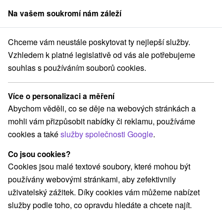
Na vašem soukromí nám záleží
člen skupiny
Sorger
Chceme vám neustále poskytovat ty nejlepší služby.
ťany
Letní wellness restart v Piešťanech: Masáž, zábaly a saunový svě
Vzhledem k platné legislativě od vás ale potřebujeme
souhlas s používáním souborů cookies.
Letní wellness restart v Piešťanech:
Masáž, zábaly a saunový svět v
Více o personalizaci a měření
ceně pobytu
Abychom věděli, co se děje na webových stránkách a
Hotel Park
★
★
★
★
Piešťany
Piešťany
mohli vám přizpůsobit nabídky či reklamu, používáme
cookies a také
služby společnosti Google
.
Vybrat termín
Co jsou cookies?
Cookies jsou malé textové soubory, které mohou být
používány webovými stránkami, aby zefektivnily
Navigovat do místa
uživatelský zážitek. Díky cookies vám můžeme nabízet
služby podle toho, co opravdu hledáte a chcete najít.
9,2
vynikající
424 recenzí
·