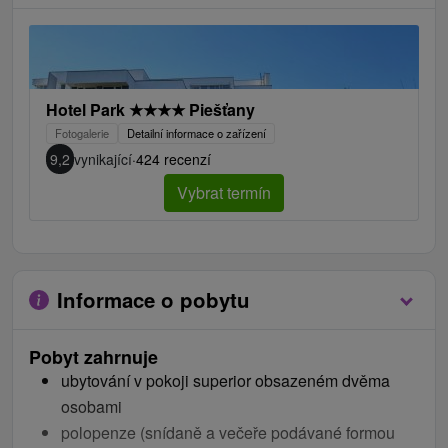
Hotel Park
★
★
★
★
Piešťany
Fotogalerie
Detailní informace o zařízení
9,2
vynikající
·
424 recenzí
Vybrat termín
Najviac si ho užijú páry, klienti 50+ alebo starí rodičia s
Informace o pobytu
vnúčatami.
V lete je vhodný aj pre rodiny s deťmi vďaka
Pobyt zahrnuje
animáciám, ktoré pripravujú profesionálni animátori zo
ubytování v pokoji superior obsazeném dvěma
Saturu.
osobami
V hoteli je pekný veľký detský kútik.
polopenze (snídaně a večeře podávané formou