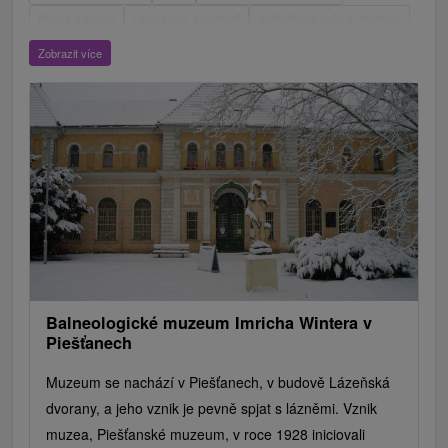
Múzeá a galérie
Laserarény a paintball
Vyhliadkové veže a chodníky
ZOO a zvieracie farmy
Escaperoom
Botanické záhrady
Zobrazit více
Mestské a zámocké parky
Vyhliadkové lety a plavby
Štíty
Jazerá, plesá, vodné nádrže
Technické pamiatky
Pamätníky
Vodopády
Drevené kostolíky
Hrady, zámky, zrúcaniny
Skanzeny
Aquaparky, kúpaliská
Pramene
Divadlá
Jazda na koni
Túry a turistické chodníky
Kaštiele
Horské chaty
Sakrálne miesta
Plte, rafting, splavy
Architektonické stavby
Lyžiarske strediská
Golfové ihriská
Motokárové dráhy
Amfiteátre a kiná v prírode
Vínne cesty
Cyklotrasy
Balneologické muzeum Imricha Wintera v
Piešťanech
Muzeum se nachází v Piešťanech, v budově Lázeňská
dvorany, a jeho vznik je pevně spjat s lázněmi. Vznik
muzea, Piešťanské muzeum, v roce 1928 iniciovali