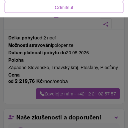
Odmítnut
Fotografie od zákazníků
+6
Délka pobytu
od 2 nocí
Možnosti stravování
polopenze
Datum platnosti pobytu do
30.08.2026
Poloha
Západné Slovensko, Trnavský kraj, Piešťany, Piešťany
Cena
2 219,76
Kč
/noc/osoba
od
Zavolejte nám - +421 2 21 02 57 57
Naše zkušenosti a doporučení