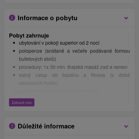
Informace o pobytu
Pobyt zahrnuje
ubytování v pokoji superior od 2 nocí
polopenze (snídaně a večeře podávané formou
bufetových stolů)
procedury: 1x 30 min. thajská masáž zad a ramen
volný vstup do bazénu a fitness (v době
otevíracích hodin)
župan a hotelové bačkůrky na pokoji
WiFi
Zobrazit více
Děti
Dítě do 2,99 let bez nároku na lůžko s polopenzí
Důležité informace
zdarma.
Dítě do 2,99 let v hotelové postýlce s polopenzí