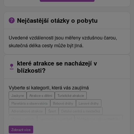
Nejčastější otázky o pobytu
Uvedené vzdálenosti jsou měřeny vzdušnou čarou,
skutečná délka cesty může být jiná.
které atrakce se nacházejí v
blízkosti?
Vyberte si kategorii, která vás zaujímá
Jaskyne
Atrakce s dětmi
Turistické atrakcie
Planetária a observatória
Bobové dráhy
Lanové dráhy
Adrenalinové atrakcie
Šport
Detské centrá a mestečká
Múzeá a galérie
Laserarény a paintball
Vyhliadkové veže a chodníky
ZOO a zvieracie farmy
Escaperoom
Botanické záhrady
Zobrazit více