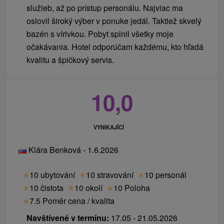
služieb, až po prístup personálu. Najviac ma
oslovil široký výber v ponuke jedál. Taktiež skvelý
bazén s vírivkou. Pobyt splnil všetky moje
očakávania. Hotel odporúčam každému, kto hľadá
kvalitu a špičkový servis.
10,0
VYNIKAJÍCÍ
Klára Benková - 1.6.2026
★
10 ubytování
★
10 stravování
★
10 personál
★
10 čistota
★
10 okolí
★
10 Poloha
★
7.5 Poměr cena / kvalita
Navštívené v termínu:
17.05 - 21.05.2026