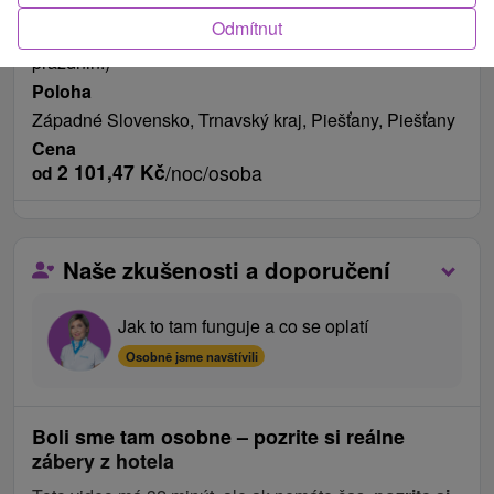
Datum platnosti pobytu do
Odmítnut
19.12.2026 (Kromě termínu Velikonoc a letních
prázdnin.)
Poloha
Západné Slovensko, Trnavský kraj, Piešťany, Piešťany
Cena
2 101,47
Kč
/noc/osoba
od
Naše zkušenosti a doporučení
Jak to tam funguje a co se oplatí
Osobně jsme navštívili
Boli sme tam osobne – pozrite si reálne
zábery z hotela