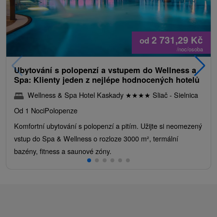
2 731,29
Kč
od
/noc/osoba
Ubytování s polopenzí a vstupem do Wellness a
Spa: Klienty jeden z nejlépe hodnocených hotelů
Wellness & Spa Hotel Kaskady
★
★
★
★
Sliač - Sielnica
Od 1 Noci
Polopenze
Komfortní ubytování s polopenzí a pitím. Užijte si neomezený
vstup do Spa & Wellness o rozloze 3000 m², termální
bazény, fitness a saunové zóny.