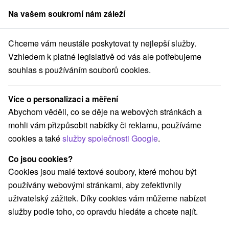
Na vašem soukromí nám záleží
člen skupiny
Sorger
Chceme vám neustále poskytovat ty nejlepší služby.
**** Piešťany
THAI relax se vstupem do bazénu a thajskou masáží
Vzhledem k platné legislativě od vás ale potřebujeme
souhlas s používáním souborů cookies.
THAI relax se vstupem do bazénu a
thajskou masáží
Více o personalizaci a měření
Hotel Park
★
★
★
★
Piešťany
Piešťany
Abychom věděli, co se děje na webových stránkách a
mohli vám přizpůsobit nabídky či reklamu, používáme
cookies a také
služby společnosti Google
.
9,2
vynikající
423 recenzí
·
Co jsou cookies?
Cookies jsou malé textové soubory, které mohou být
používány webovými stránkami, aby zefektivnily
uživatelský zážitek. Díky cookies vám můžeme nabízet
služby podle toho, co opravdu hledáte a chcete najít.