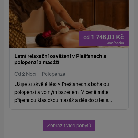
1 746,03
Kč
od
/noc/osoba
Letní relaxační osvěžení v Piešťanech s
polopenzí a masáží
Od 2 Nocí
Polopenze
Užijte si skvělé léto v Piešťanech s bohatou
polopenzí a volným bazénem. V ceně máte
příjemnou klasickou masáž a děti do 3 let s...
Zobrazit více pobytů