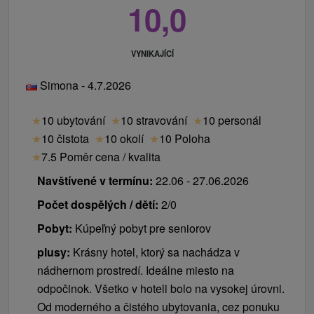
10,0
VYNIKAJÍCÍ
Simona - 4.7.2026
★
10 ubytování
★
10 stravování
★
10 personál
★
10 čistota
★
10 okolí
★
10 Poloha
★
7.5 Poměr cena / kvalita
Navštívené v termínu:
22.06 - 27.06.2026
Počet dospělých / dětí:
2/0
Pobyt:
Kúpeľný pobyt pre seniorov
plusy:
Krásny hotel, ktorý sa nachádza v
nádhernom prostredí. Ideálne miesto na
odpočinok. Všetko v hoteli bolo na vysokej úrovni.
Od moderného a čistého ubytovania, cez ponuku