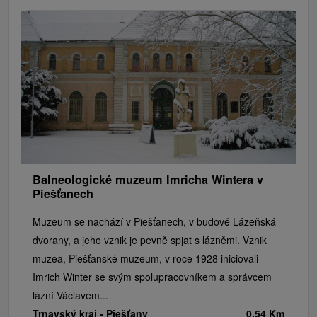
Mestské a zámocké parky
Vyhliadkové lety a plavby
Štíty
Jazerá, plesá, vodné nádrže
Technické pamiatky
Pamätníky
Vodopády
Drevené kostolíky
Hrady, zámky, zrúcaniny
Skanzeny
Aquaparky, kúpaliská
Pramene
Divadlá
Jazda na koni
Túry a turistické chodníky
Kaštiele
Horské chaty
Sakrálne miesta
Plte, rafting, splavy
Architektonické stavby
Lyžiarske strediská
Golfové ihriská
Motokárové dráhy
Amfiteátre a kiná v prírode
Vínne cesty
Cyklotrasy
Balneologické muzeum Imricha Wintera v
Piešťanech
Muzeum se nachází v Piešťanech, v budově Lázeňská
dvorany, a jeho vznik je pevně spjat s lázněmi. Vznik
muzea, Piešťanské muzeum, v roce 1928 iniciovali
Imrich Winter se svým spolupracovníkem a správcem
lázní Václavem...
Trnavský kraj -
Piešťany
0.54 Km