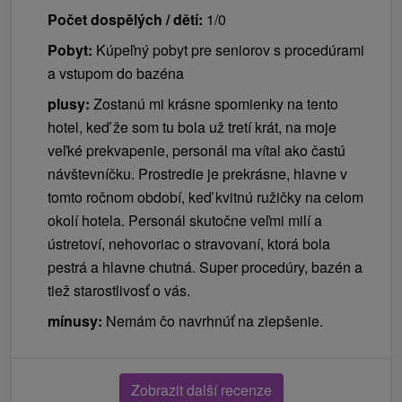
Počet dospělých / dětí:
1/0
Pobyt:
Kúpeľný pobyt pre seniorov s procedúrami
a vstupom do bazéna
plusy:
Zostanú mi krásne spomienky na tento
hotel, keď že som tu bola už tretí krát, na moje
veľké prekvapenie, personál ma vítal ako častú
návštevníčku. Prostredie je prekrásne, hlavne v
tomto ročnom období, keď kvitnú ružičky na celom
okolí hotela. Personál skutočne veľmi milí a
ústretoví, nehovoriac o stravovaní, ktorá bola
pestrá a hlavne chutná. Super procedúry, bazén a
tiež starostlivosť o vás.
mínusy:
Nemám čo navrhnúť na zlepšenie.
Zobrazit další recenze