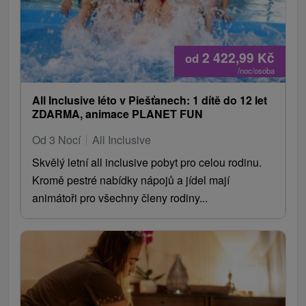
vo wellness. V lete tu ľudia trávia čas pri bazéne a s
animáciami, počas roka skôr využívajú procedúry a
chodia aj do mesta či na prechádzky.
2 422,99
Kč
od
/noc/osoba
Hotel je pri parku a mŕtvom ramene Váhu, pár minút od
kúpeľného ostrova aj centra.
All Inclusive léto v Piešťanech: 1 dítě do 12 let
ZDARMA, animace PLANET FUN
V lete je okolie veľmi pekné, plné zelene a kvetov.
Od 3 Nocí
All Inclusive
Náš tip
Skvělý letní all inclusive pobyt pro celou rodinu.
Neberte ho ako typický wellness hotel.
Kromě pestré nabídky nápojů a jídel mají
Bazén je skôr plavecký a trochu studenší – to sa často
animátoři pro všechny členy rodiny...
opakuje aj v recenziách.
Skôr je to pobyt o kombinácii oddychu, procedúr a
toho, že idete aj von – na prechádzku, bicykel alebo
výlet.