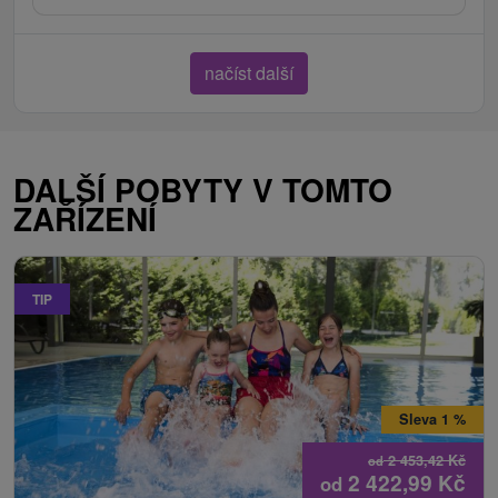
načíst další
DALŠÍ POBYTY V TOMTO
ZAŘÍZENÍ
TIP
Sleva 1 %
2 453,42
Kč
od
2 422,99
Kč
od