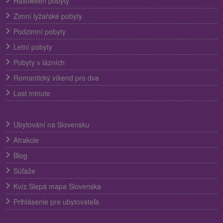
Halloween pobyty
Zimní lyžařské pobyty
Podzimní pobyty
Letní pobyty
Pobyty v lázních
Romantický víkend pro dva
Last minute
Ubytování na Slovensku
Atrakcie
Blog
Súťaže
Kvíz Slepá mapa Slovenska
Prihlásenie pre ubytovateľa