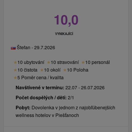
bez potřeby kontaktovat pracovníky hotelu, platba
noc
je uskutečněna přímo přes platební terminál.
10,0
Internet:
WiFi je v celém hotelu pro hotelové hosty
Ceník - informace
zdarma.
Pobyty si lze prodloužit. Thai pobyt je dostupný na
Zvířata:
Ubytování s domácím zvířetem za
VYNIKAJÍCÍ
minimálně 2 noci.
poplatek. Pobyt s domácím zvířetem (psem) je
Štefan - 29.7.2026
možný pouze na pokojích standard. Na pokoji
může být během pobytu pouze jedno zvíře (pes) a
★
10 ubytování
★
10 stravování
★
10 personál
je třeba ho nahlásit už při rezervaci pobytu.
★
10 čistota
★
10 okolí
★
10 Poloha
★
5 Poměr cena / kvalita
Navštívené v termínu:
22.07 - 26.07.2026
Počet dospělých / dětí:
2/1
Pobyt:
Dovolenka v jednom z najobľúbenejších
wellness hotelov v Piešťanoch