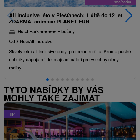
/noc/osoba
All Inclusive léto v Piešťanech: 1 dítě do 12 let
ZDARMA, animace PLANET FUN
Hotel Park
★
★
★
★
Piešťany
Od 3 Nocí
All Inclusive
Skvělý letní all inclusive pobyt pro celou rodinu. Kromě pestré
nabídky nápojů a jídel mají animátoři pro všechny členy
rodiny...
TYTO NABÍDKY BY VÁS
MOHLY TAKÉ ZAJÍMAT
TIP