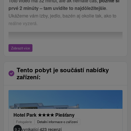
Toto video má 32 minút, ale ak nemáte čas,
pozrite si
prvé 2 minúty – tam uvidíte to najdôležitejšie
.
Ukážeme vám izby, jedlo, bazén aj okolie tak, ako to
reálne vyzerá.
Zobrazit více
Tento pobyt je součástí nabídky
zařízení:
Hotel Park
★
★
★
★
Piešťany
Fotogalerie
Detailní informace o zařízení
9,2
vynikající
·
423 recenzí