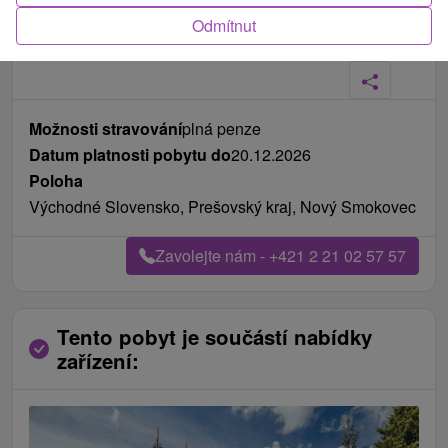
Odmítnut
Fotografie od zákazníků
+4
Možnosti stravování
plná penze
Datum platnosti pobytu do
20.12.2026
Poloha
Východné Slovensko, Prešovský kraj, Nový Smokovec
Zavolejte nám - +421 2 21 02 57 57
Tento pobyt je součástí nabídky
zařízení: