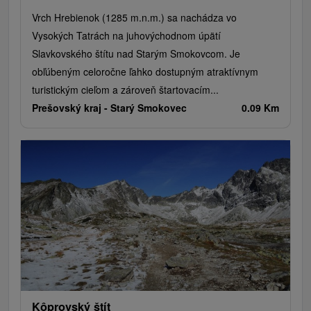
Vrch Hrebienok (1285 m.n.m.) sa nachádza vo
Vysokých Tatrách na juhovýchodnom úpätí
Slavkovského štítu nad Starým Smokovcom. Je
obľúbeným celoročne ľahko dostupným atraktívnym
turistickým cieľom a zároveň štartovacím...
Prešovský kraj -
Starý Smokovec
0.09 Km
Kôprovský štít