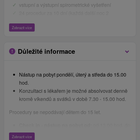
vstupní a výstupní spirometrické vyšetření
24 procedur za 10 dní (každá další noc 2
procedury denně) / přesnou skladbu procedur určí
Zobrazit více
lékař po zhodnocení zdravotního stavu pacienta
vstup do relax zóny s bazénem
Důležité informace
Kulturní program během pobytu:
hudební večery
večery s harmonikou
Nástup na pobyt pondělí, úterý a středa do 15.00
diskotéky
hod.
zajímavé přednášky
Konzultaci s lékařem je možné absolvovat denně
kromě víkendů a svátků v době 7.30 - 15.00 hod.
Ceník - Bonusy
Procedury se nepodávají dětem do 15 let.
WiFi
trezor
Check in - nástup na pobyt od:
od 13.00 hod. do
možnost zakoupení jízdenek na TEŽ
15.00 hod.
sleva na vstup do AquaCity Poprad
Zobrazit více