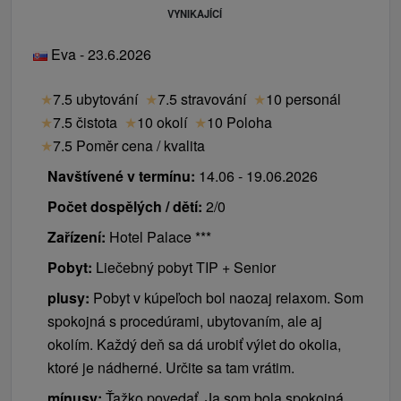
VYNIKAJÍCÍ
Eva - 23.6.2026
★
7.5 ubytování
★
7.5 stravování
★
10 personál
★
7.5 čistota
★
10 okolí
★
10 Poloha
★
7.5 Poměr cena / kvalita
Navštívené v termínu:
14.06 - 19.06.2026
Počet dospělých / dětí:
2/0
Zařízení:
Hotel Palace ***
Pobyt:
Liečebný pobyt TIP + Senior
plusy:
Pobyt v kúpeľoch bol naozaj relaxom. Som
spokojná s procedúrami, ubytovaním, ale aj
okolím. Každý deň sa dá urobiť výlet do okolia,
ktoré je nádherné. Určite sa tam vrátim.
mínusy:
Ťažko povedať. Ja som bola spokojná,