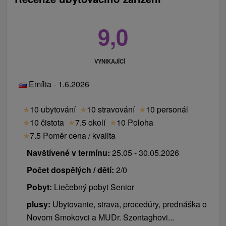
9,0
VYNIKAJÍCÍ
Emília - 1.6.2026
★
10 ubytování
★
10 stravování
★
10 personál
★
10 čistota
★
7.5 okolí
★
10 Poloha
★
7.5 Poměr cena / kvalita
Navštívené v termínu:
25.05 - 30.05.2026
Počet dospělých / dětí:
2/0
Pobyt:
Liečebný pobyt Senior
plusy:
Ubytovanie, strava, procedúry, prednáška o
Novom Smokovci a MUDr. Szontaghovi...