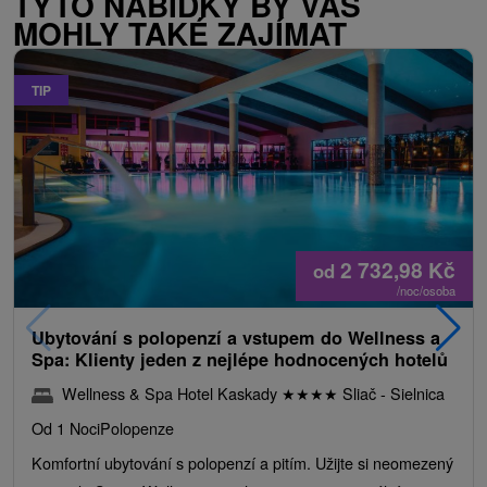
TYTO NABÍDKY BY VÁS
MOHLY TAKÉ ZAJÍMAT
TIP
2 732,98
Kč
od
/noc/osoba
Ubytování s polopenzí a vstupem do Wellness a
Spa: Klienty jeden z nejlépe hodnocených hotelů
Wellness & Spa Hotel Kaskady
★
★
★
★
Sliač - Sielnica
Od 1 Noci
Polopenze
Komfortní ubytování s polopenzí a pitím. Užijte si neomezený