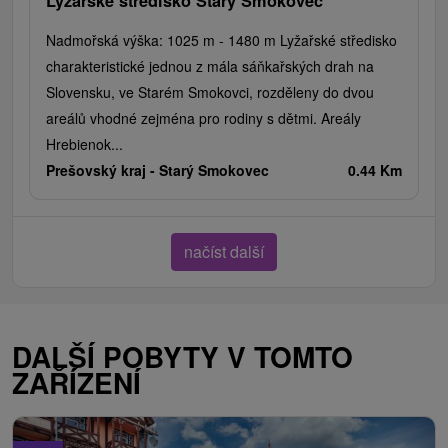
Lyžařské středisko Starý Smokovec
Nadmořská výška: 1025 m - 1480 m Lyžařské středisko
charakteristické jednou z mála sáňkařských drah na
Slovensku, ve Starém Smokovci, rozděleny do dvou
areálů vhodné zejména pro rodiny s dětmi. Areály
Hrebienok...
Prešovský kraj -
Starý Smokovec
0.44 Km
načíst další
DALŠÍ POBYTY V TOMTO
ZAŘÍZENÍ