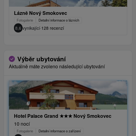
Lázně Nový Smokovec
Fotogalerie
Detailní informace o lázních
8,6
vynikající
·
128 recenzí
Výběr ubytování
Aktuálně máte zvoleno následující ubytování
Hotel Palace Grand
★
★
★
Nový Smokovec
10 nocí
Fotogalerie
Detailní informace o zařízení