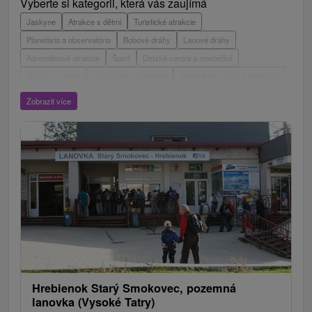
Vyberte si kategorii, která vás zaujímá
Jaskyne
Atrakce s dětmi
Turistické atrakcie
Planetária a observatória
Bobové dráhy
Lanové dráhy
Adrenalinové atrakcie
Šport
Detské centrá a mestečká
Múzeá a galérie
Laserarény a paintball
Vyhliadkové veže a chodníky
ZOO a zvieracie farmy
Escaperoom
Aquaparky, kúpaliská
Zobrazit více
Hrady, zámky, zrúcaniny
Skanzeny
Botanické záhrady
Mestské a zámocké parky
Vyhliadkové lety a plavby
Štíty
Jazerá, plesá, vodné nádrže
Technické pamiatky
Pamätníky
Vodopády
Drevené kostolíky
Pramene
Jazda na koni
Túry a turistické chodníky
Kaštiele
Horské chaty
Divadlá
Sakrálne miesta
Plte, rafting, splavy
Architektonické stavby
Lyžiarske strediská
Golfové ihriská
Motokárové dráhy
Amfiteátre a kiná v prírode
Vínne cesty
Cyklotrasy
Hrebienok Starý Smokovec, pozemná
lanovka (Vysoké Tatry)