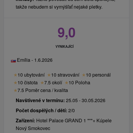
takže nebudem si vymýšľať nejaké pletky.
9,0
VYNIKAJÍCÍ
Emília - 1.6.2026
★
10 ubytování
★
10 stravování
★
10 personál
★
10 čistota
★
7.5 okolí
★
10 Poloha
★
7.5 Poměr cena / kvalita
Navštívené v termínu:
25.05 - 30.05.2026
Počet dospělých / dětí:
2/0
Zařízení:
Hotel Palace GRAND 1 ***+ Kúpele
Nový Smokovec