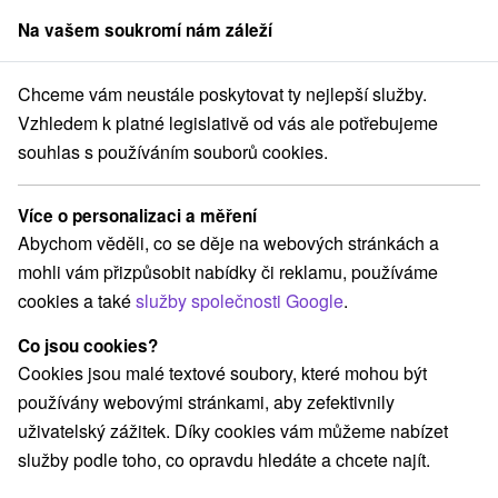
Na vašem soukromí nám záleží
člen skupiny
Sorger
Chceme vám neustále poskytovat ty nejlepší služby.
 Smokovec
Návrat k energii: Ozdravný pobyt po překonání COVIDu
Vzhledem k platné legislativě od vás ale potřebujeme
souhlas s používáním souborů cookies.
Návrat k energii: Ozdravný pobyt
po překonání COVIDu
Více o personalizaci a měření
Hotel Palace Grand
★
★
★
Nový Smokovec
Abychom věděli, co se děje na webových stránkách a
Lázně Nový Smokovec
Nový Smokovec
mohli vám přizpůsobit nabídky či reklamu, používáme
cookies a také
služby společnosti Google
.
Vybrat termín
Co jsou cookies?
Cookies jsou malé textové soubory, které mohou být
používány webovými stránkami, aby zefektivnily
Navigovat do místa
uživatelský zážitek. Díky cookies vám můžeme nabízet
služby podle toho, co opravdu hledáte a chcete najít.
8,6
vynikající
128 recenzí
·