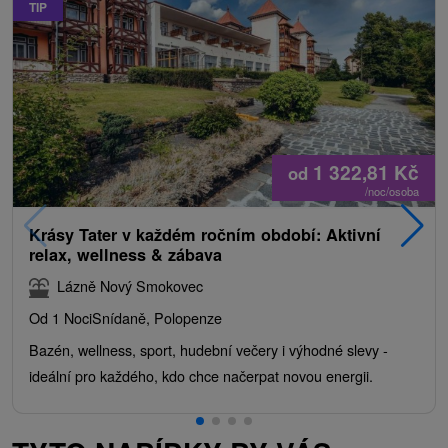
TIP
1 322,81
Kč
od
/noc/osoba
Krásy Tater v každém ročním období: Aktivní
relax, wellness & zábava
Lázně Nový Smokovec
Od 1 Noci
Snídaně, Polopenze
Bazén, wellness, sport, hudební večery i výhodné slevy -
ideální pro každého, kdo chce načerpat novou energii.