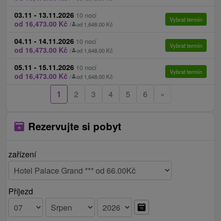
parkování 7,50 € / noc v uzavřeném areálu do
03.11 - 13.11.2026
10 nocí
zaplnění kapacity
Vybrat termín
od 16,473.00 Kč
/
od 1,648.00 Kč
možnost dokoupení wellness a procedur až po
04.11 - 14.11.2026
10 nocí
konzultaci s lékařem
Vybrat termín
od 16,473.00 Kč
/
od 1,648.00 Kč
Ceník - Informace
05.11 - 15.11.2026
10 nocí
Vybrat termín
od 16,473.00 Kč
/
od 1,648.00 Kč
Možnost prodloužení pobytu. Cena za každou
1
2
3
4
5
6
»
další noc zahrnuje ubytování, plnou penzi a 2
procedury.
Rezervujte si pobyt
zařízení
Příjezd