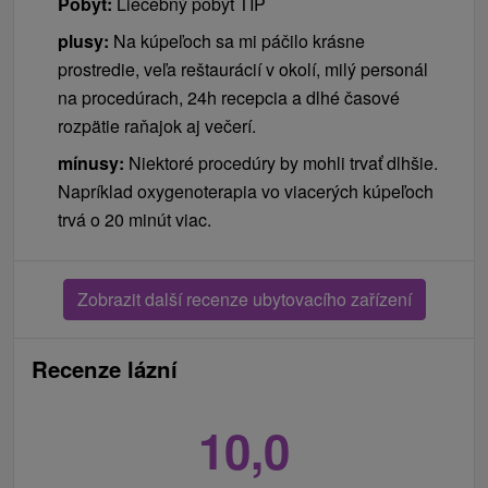
Pobyt:
Liečebný pobyt TIP
plusy:
Na kúpeľoch sa mi páčilo krásne
prostredie, veľa reštaurácií v okolí, milý personál
na procedúrach, 24h recepcia a dlhé časové
rozpätie raňajok aj večerí.
mínusy:
Niektoré procedúry by mohli trvať dlhšie.
Napríklad oxygenoterapia vo viacerých kúpeľoch
trvá o 20 minút viac.
Zobrazit další recenze ubytovacího zařízení
Recenze lázní
10,0