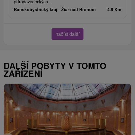
přírodovědeckých...
Banskobystrický kraj -
Žiar nad Hronom
4.9 Km
načíst další
DALŠÍ POBYTY V TOMTO
ZAŘÍZENÍ