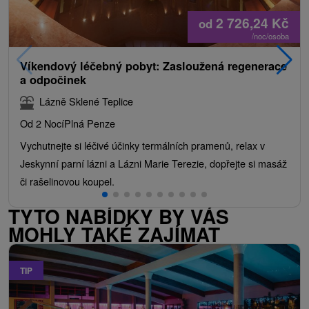
2 726,24
Kč
od
/noc/osoba
Víkendový léčebný pobyt: Zasloužená regenerace
a odpočinek
Lázně Sklené Teplice
Od 2 Nocí
Plná Penze
Vychutnejte si léčivé účinky termálních pramenů, relax v
Jeskynní parní lázni a Lázni Marie Terezie, dopřejte si masáž
či rašelinovou koupel.
TYTO NABÍDKY BY VÁS
MOHLY TAKÉ ZAJÍMAT
TIP