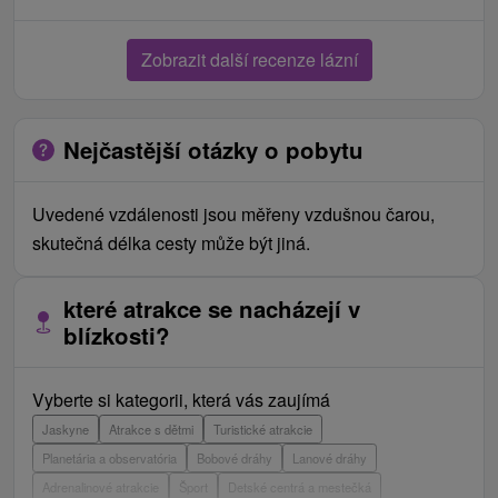
Zobrazit další recenze lázní
Nejčastější otázky o pobytu
Uvedené vzdálenosti jsou měřeny vzdušnou čarou,
skutečná délka cesty může být jiná.
které atrakce se nacházejí v
blízkosti?
Vyberte si kategorii, která vás zaujímá
Jaskyne
Atrakce s dětmi
Turistické atrakcie
Planetária a observatória
Bobové dráhy
Lanové dráhy
Adrenalinové atrakcie
Šport
Detské centrá a mestečká