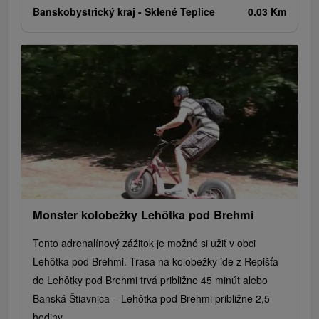
Banskobystrický kraj -
Sklené Teplice
0.03 Km
Monster kolobežky Lehôtka pod Brehmi
Tento adrenalínový zážitok je možné si užiť v obci
Lehôtka pod Brehmi. Trasa na kolobežky ide z Repišťa
do Lehôtky pod Brehmi trvá približne 45 minút alebo
Banská Štiavnica – Lehôtka pod Brehmi približne 2,5
hodiny...