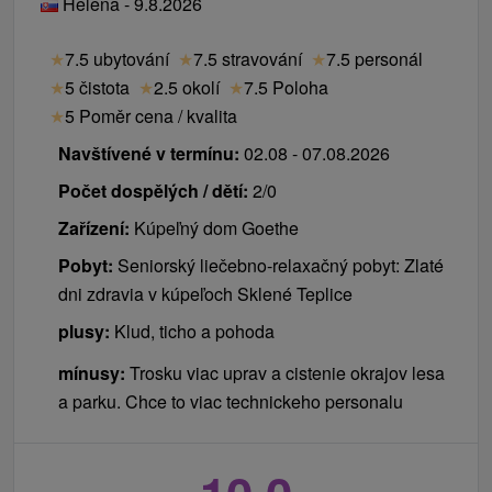
Helena - 9.8.2026
vyšetření v pondělí.
lázeňský poplatek 1 € / osoba / noc
pozdní check out 20 € / osoba
Jaké procedury dostanete o víkendu?
★
7.5 ubytování
★
7.5 stravování
★
7.5 personál
ztráta klíče 30 €
Sestra vám na sobotu a neděli naplánuje ostatní
★
5 čistota
★
2.5 okolí
★
7.5 Poloha
vratná záloha za ovladač brány při LD Mateja Bela
procedury z vašeho balíčku, které nevyžadují předpis
★
5 Poměr cena / kvalita
a LD Goethe 20 €
lékaře (například solnou jeskyni, rašelinový obklad
vratná záloha za trezor 30 €
Navštívené v termínu:
02.08 - 07.08.2026
apod.).
změna načasování procedur z podnětu klienta na
Počet dospělých / dětí:
2/0
místě 2 € / procedura
Zařízení:
Kúpeľný dom Goethe
výměna pokoje z podnětu klienta bez objektivních
důvodů na místě 15 €
Pobyt:
Seniorský liečebno-relaxačný pobyt: Zlaté
jednorázový poplatek za zapůjčení županů 10 € /
dni zdravia v kúpeľoch Sklené Teplice
1 župan / pobyt
plusy:
Klud, ticho a pohoda
mínusy:
Trosku viac uprav a cistenie okrajov lesa
a parku. Chce to viac technickeho personalu