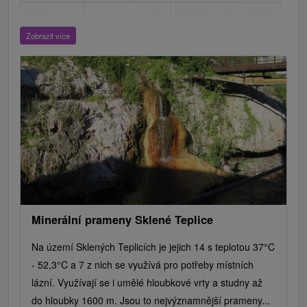
Múzeá a galérie
Laserarény a paintball
Vyhliadkové veže a chodníky
ZOO a zvieracie farmy
Escaperoom
Aquaparky, kúpaliská
Zobrazit více
Hrady, zámky, zrúcaniny
Skanzeny
Botanické záhrady
Mestské a zámocké parky
Vyhliadkové lety a plavby
Štíty
Jazerá, plesá, vodné nádrže
Technické pamiatky
Pamätníky
Vodopády
Drevené kostolíky
Pramene
Divadlá
Jazda na koni
Túry a turistické chodníky
Kaštiele
Horské chaty
Sakrálne miesta
Plte, rafting, splavy
Architektonické stavby
Lyžiarske strediská
Golfové ihriská
Motokárové dráhy
Amfiteátre a kiná v prírode
Vínne cesty
Cyklotrasy
Minerální prameny Sklené Teplice
Na území Sklených Teplicích je jejich 14 s teplotou 37°C
- 52,3°C a 7 z nich se využívá pro potřeby místních
lázní. Využívají se i umělé hloubkové vrty a studny až
do hloubky 1600 m. Jsou to nejvýznamnější prameny...