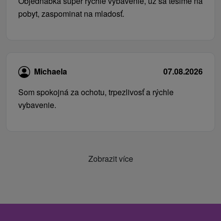
Objednabka super rychle vybavenie, uz sa tesime na
pobyt, zaspominat na mladosť.
Michaela
07.08.2026
Som spokojná za ochotu, trpezlivosť a rýchle
vybavenie.
Zobrazit více