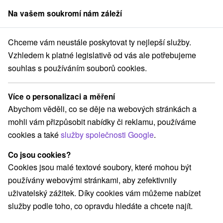
Na vašem soukromí nám záleží
člen skupiny
Sorger
Chceme vám neustále poskytovat ty nejlepší služby.
ice
Lázeňské probuzení léta: Exkluzivní start sezóny ve Sklených Tep
Vzhledem k platné legislativě od vás ale potřebujeme
souhlas s používáním souborů cookies.
Lázeňské probuzení léta: Exkluzivní
start sezóny ve Sklených Teplicích
Více o personalizaci a měření
Platnost pobytu vypršela! Vyberte si níže z aktuálních nabídek.
Abychom věděli, co se děje na webových stránkách a
Lázně Sklené Teplice
Sklené Teplice
mohli vám přizpůsobit nabídky či reklamu, používáme
cookies a také
služby společnosti Google
.
Navigovat do místa
Co jsou cookies?
Cookies jsou malé textové soubory, které mohou být
8,3
vynikající
400 recenzí
·
používány webovými stránkami, aby zefektivnily
uživatelský zážitek. Díky cookies vám můžeme nabízet
služby podle toho, co opravdu hledáte a chcete najít.