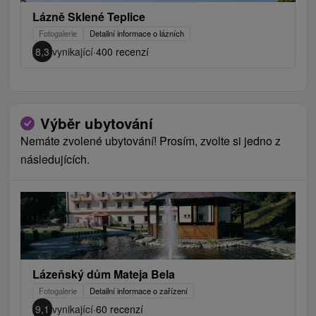
Lázně Sklené Teplice
Fotogalerie
Detailní informace o lázních
8,3
vynikající
·
400 recenzí
Výběr ubytování
Nemáte zvolené ubytování! Prosím, zvolte si jedno z
následujících.
Lázeňský dům Mateja Bela
Fotogalerie
Detailní informace o zařízení
9,1
vynikající
·
60 recenzí