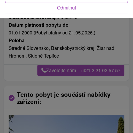
Odmítnut
Možnosti stravování
plná penze
Datum platnosti pobytu do
01.01.2000 (Pobyt platný od 21.05.2026.)
Poloha
Stredné Slovensko, Banskobystrický kraj, Žiar nad
Hronom, Sklené Teplice
Zavolejte nám - +421 2 21 02 57 57
Tento pobyt je součástí nabídky
zařízení: