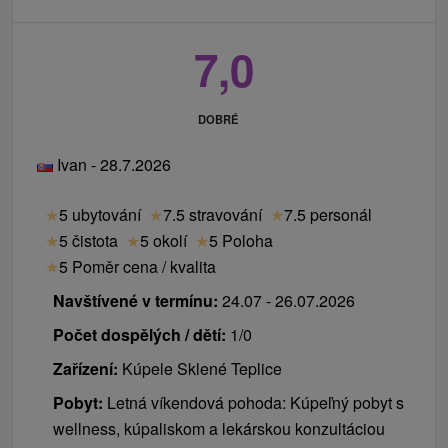
7,0
DOBRÉ
Ivan - 28.7.2026
★
5 ubytování
★
7.5 stravování
★
7.5 personál
★
5 čistota
★
5 okolí
★
5 Poloha
★
5 Poměr cena / kvalita
Navštívené v termínu:
24.07 - 26.07.2026
Počet dospělých / dětí:
1/0
Zařízení:
Kúpele Sklené Teplice
Pobyt:
Letná víkendová pohoda: Kúpeľný pobyt s
wellness, kúpaliskom a lekárskou konzultáciou