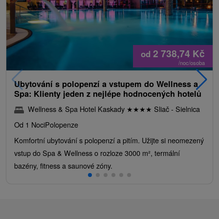
2 738,74
Kč
od
/noc/osoba
Ubytování s polopenzí a vstupem do Wellness a
Spa: Klienty jeden z nejlépe hodnocených hotelů
Wellness & Spa Hotel Kaskady
★
★
★
★
Sliač - Sielnica
Od 1 Noci
Polopenze
Komfortní ubytování s polopenzí a pitím. Užijte si neomezený
vstup do Spa & Wellness o rozloze 3000 m², termální
bazény, fitness a saunové zóny.