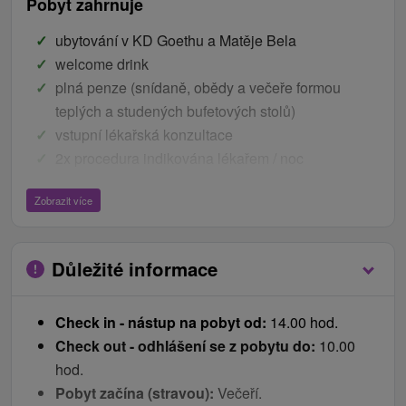
Pobyt zahrnuje
ubytování v KD Goethu a Matěje Bela
welcome drink
plná penze (snídaně, obědy a večeře formou
teplých a studených bufetových stolů)
vstupní lékařská konzultace
2x procedura indikována lékařem / noc
neomezeně bazén v Goethu i pro hosty z Mateje
Zobrazit více
Bela (v době otevíracích hodin)
fitness
Ceník - Bonusy
Důležité informace
5 € kupón na zboží v Infocentru při nákupu nad 20
Check in - nástup na pobyt od:
14.00 hod.
€
Check out - odhlášení se z pobytu do:
10.00
v pokoji 1x lázeňské oplatky a 1x lázeňské víno
hod.
vstup na zábavu: 22.5.2026 Duo Band a
Pobyt začína (stravou):
Večeří.
23.5.2026 Marek Bednář (nutná pouze rezervace