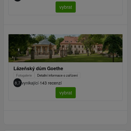
vybrat
Lázeňský dům Goethe
Fotogalerie
Detailní informace o zařízení
8,7
vynikající
·
143 recenzí
vybrat