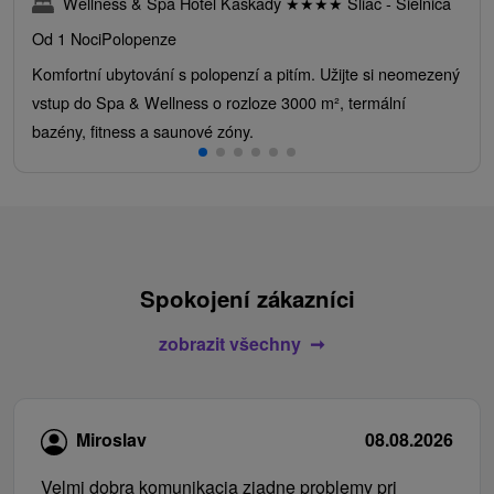
Wellness & Spa Hotel Kaskady
★
★
★
★
Sliač - Sielnica
Od 1 Noci
Polopenze
Komfortní ubytování s polopenzí a pitím. Užijte si neomezený
vstup do Spa & Wellness o rozloze 3000 m², termální
bazény, fitness a saunové zóny.
Spokojení zákazníci
zobrazit všechny
Miroslav
08.08.2026
Velmi dobra komunikacia ziadne problemy pri