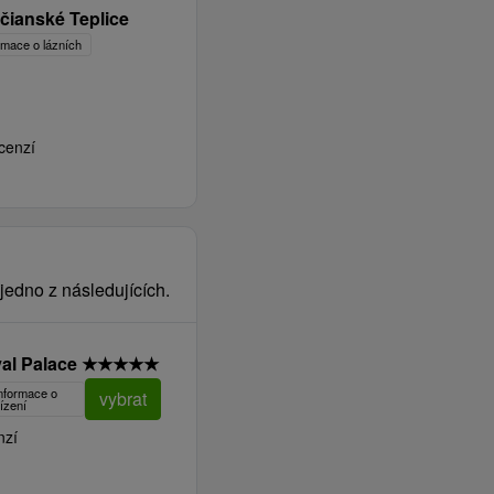
čianské Teplice
ormace o lázních
cenzí
jedno z následujících.
al Palace
★
★
★
★
★
informace o
vybrat
ízení
nzí