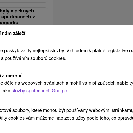
obyty v pěkných
 apartmánech v
quaparku
 nám záleží
, Snídaně, Polopenze
p do bazénu, vstup nebo
poskytovat ty nejlepší služby. Vzhledem k platné legislativě o
a & Aquaparku.
017,96
Kč
 s používáním souborů cookies.
/noc/osoba
i a měření
e děje na webových stránkách a mohli vám přizpůsobit nabídky
 také
služby společnosti Google
.
xtové soubory, které mohou být používány webovými stránkami, 
 Díky cookies vám můžeme nabízet služby podle toho, co opravd