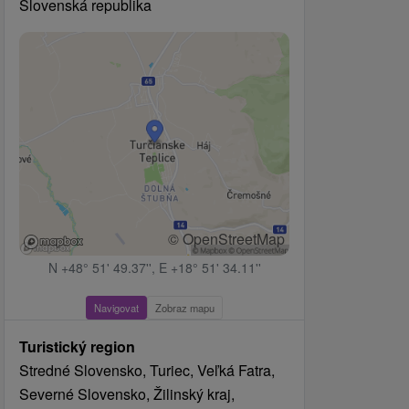
Slovenská republika
© OpenStreetMap
N +48° 51' 49.37'', E +18° 51' 34.11''
Navigovat
Zobraz mapu
Turistický region
Stredné Slovensko, Turiec, Veľká Fatra,
Severné Slovensko, Žilinský kraj,