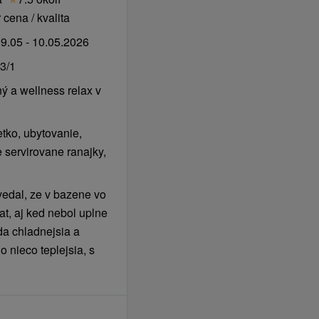
 % z celkové ceny
cena / kvalita
9.05 - 10.05.2026
3/1
ý a wellness relax v
MA.
. přistýlku zdarma.
y podle stravy rodiče, v
tko, ubytovanie,
é penze.
e servirovane ranajky,
) má přizpůsoben rozsah
edal, ze v bazene vo
vat, aj ked nebol uplne
výběru lůžko /
da chladnejsia a
diče, neomezený vstup
 nieco teplejsia, s
pělé osoby.