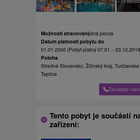
+70 dalšíc
Možnosti stravování
plná penze
Datum platnosti pobytu do
01.01.2000 (Pobyt platný 07.01. - 23.12.2018
Poloha
Stredné Slovensko, Žilinský kraj, Turčianske
Teplice
Zavolejte nám
Tento pobyt je součástí n
zařízení: