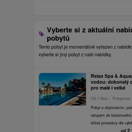
Vyberte si z aktuální nab
pobytů
Tento pobyt je momentálně vyřazen z nabídk
vyberte si jiný pobyt z naší nabídky.
Relax Spa & Aquap
vodou: dokonalý 
pro malé i velké
Od 1 Noci
Polopenze
Pobyt s ubytováním, po
vstupem do bazénového 
léčivé procedury dle výbě
2 
od