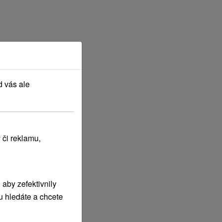
d vás ale
 či reklamu,
aby zefektivnily
u hledáte a chcete