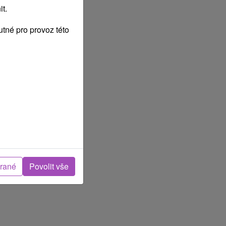
t.
tné pro provoz této
brané
Povolit vše