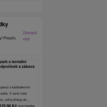
ídky
Zobrazit
y! Prosím,
více
ark s termální
odpočinek a zábava
lopenzí a každodenním
světa. V ceně máte
ru, volný přístup do...
125,96
Kč
/noc/osoba