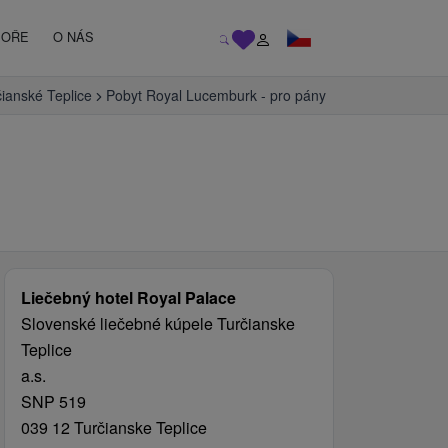
MOŘE
O NÁS
ianské Teplice
Pobyt Royal Lucemburk - pro pány
Liečebný hotel Royal Palace
Slovenské liečebné kúpele Turčianske
Teplice
a.s.
SNP 519
039 12 Turčianske Teplice