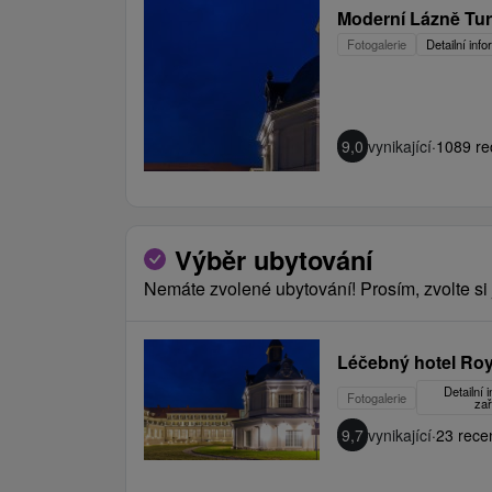
Moderní Lázně Tur
Fotogalerie
Detailní inf
9,0
vynikající
·
1089 re
Výběr ubytování
Nemáte zvolené ubytování! Prosím, zvolte si 
Léčebný hotel Roy
Detailní 
Fotogalerie
zař
9,7
vynikající
·
23 rece