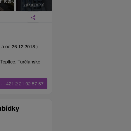
h fotek
zákazníků
 a od 26.12.2018.)
 Teplice, Turčianske
 - +421 2 21 02 57 57
abídky