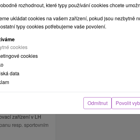
obodně rozhodnout, které typy používání cookies chcete umožni
me ukládat cookies na vašem zařízení, pokud jsou nezbytně nu
 ostatní typy cookies potřebujeme vaše povolení.
NOCI
žíváme
uje procedury: Zlatý
ytné cookies
á antistresová masáž
ketingové cookies
itná kúra
ko
lská data
klam
e v hotelu Royal
NOCÍ
Odmítnut
Povolit vy
blečení! Z etických a
uje procedury: Zlatý
vací zařízení v LH
á antistresová masáž
upanu resp. sportovním
itná kúra
)