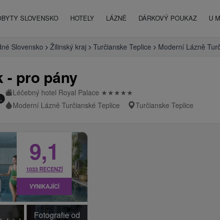
OBYTY SLOVENSKO
HOTELY
LÁZNĚ
DÁRKOVÝ POUKAZ
U 
dné Slovensko
Žilinský kraj
Turčianske Teplice
Moderní Lázně Turč
 - pro pány
Léčebný hotel Royal Palace
★
★
★
★
★
.
Moderní Lázně Turčianské Teplice
Turčianske Teplice
9,1
1033 RECENZÍ
VYNIKAJÍCÍ
Fotografie od