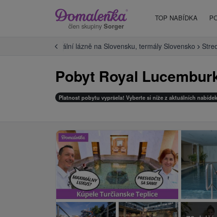
TOP NABÍDKA
P
člen skupiny
Sorger
Úvod
Termální lázně na Slovensku, termály Slovensko
Stre
Pobyt Royal Lucemburk
Platnost pobytu vypršela! Vyberte si níže z aktuálních nabídek