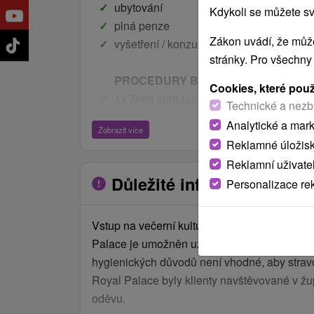
ubytování
Kdykoli se můžete sv
plná penze
Zákon uvádí, že může
vyšetření / konzultaci u lékaře
stránky. Pro všechny
PROCEDURY BĚHEM POBYTU NA 2 
Cookies, které pou
1x Zlatá kúra Luxemburg (3 hod.) Obsah
Technické a nezb
koupel a Zlatý zábal, Zlatá masáž, Zlat
Analytické a mar
Zobrazit více
hlavy a reflexních bodů chodidel, Zlatá p
Reklamné úložis
1x Bahenní koupel
Reklamní uživate
1x Speciální masáž 45 min.
Důležité informace
Personalizace re
Vstup na večerní kulturní a společenské akc
PROCEDURY BĚHEM POBYTU NA 6 
Palace je umožněn už jen ve společenském o
1x Zlatá kúra Luxemburg (3 hod.) Obsah
hygienických důvodů není vhodné, aby stravo
koupel a Zlatý zábal, Zlatá masáž, Zlat
Royal Palace byly klienty navštěvované v ž
hlavy a reflexních bodů chodidel, Zlatá p
oděvu.
1x Poseidon (celková masáž pod vodou