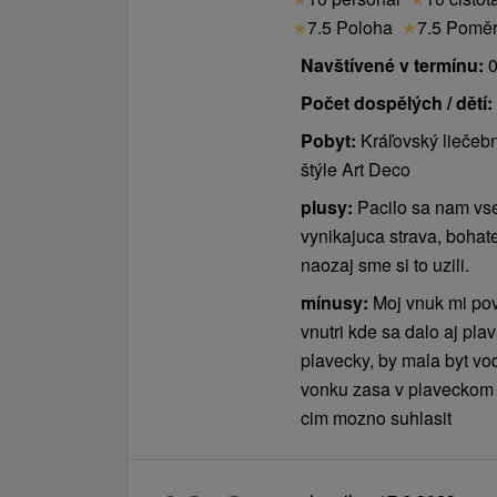
při pobytu od 21 nocí a více - SLEVA 15
★
7.5 Poloha
★
7.5 Poměr 
pobytu
Navštívené v termínu:
0
děti
Počet dospělých / dětí:
Pobyt:
Kráľovský liečebn
Dítě 4 - 10 let na lůžku / přistýlce ZDAR
štýle Art Deco
Dítě do 3,99 let bez nároku na lůžko resp
Dítě do 10 let (na lůžku) má rozsah strav
plusy:
Pacilo sa nam vse
případě plné penze bez doplatku do pln
vynikajuca strava, bohat
Dítě od 11 - 15 let (na přistýlce / lůžku
naozaj sme si to uzili.
stravy ke stravě rodiče.
mínusy:
Moj vnuk mi pov
vnutri kde sa dalo aj pla
Pobyt pro děti zahrnuje:
ubytování dle 
plavecky, by mala byt vo
přistýlka, rozsah stravy podle stravy ro
vonku zasa v plaveckom o
do SPA & AQUAPARKU v doprovodu dos
cim mozno suhlasit
• dětské židle
Ceník - Příplatky