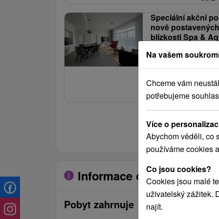
Speciální akční p
nově postavených
blízkosti Spa & A
Na vašem soukromí
Od 2 Nocí
Bez Stravy
Léčebné procedúry, vstu
Chceme vám neustále 
zvýhodněný vstup do Sp
1 
potřebujeme souhlas
od
Více o personalizac
Zobrazit více pobytů
Abychom věděli, co s
používáme cookies a
Co jsou cookies?
Informace o pobytu
Cookies jsou malé te
uživatelský zážitek.
Pobyt zahrnuje
najít.