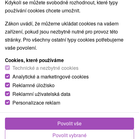
Kdykoli se můžete svobodně rozhodnout, které typy
používání cookies chcete umožnit.
Obce a města
Zákon uvádí, že můžeme ukládat cookies na vašem
zařízení, pokud jsou nezbytně nutné pro provoz této
Senec
(1)
Modra
(1)
stránky. Pro všechny ostatní typy cookies potřebujeme
vaše povolení.
TOP - NEJPRODÁVANĚJŠÍ
NEJLEVNĚJŠ
VŠECHNY
Cookies, které používáme
Technické a nezbytné cookies
Analytické a marketingové cookies
TIP
Reklamné úložisko
Reklamní uživatelská data
Personalizace reklam
Povolit vše
1 984,22
Kč
od
Povolit vybrané
/noc/osoba