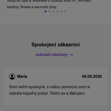
vstup do Spa & Wellness o rozloze 3000 m², termální
bazény, fitness a saunové zóny.
Spokojení zákazníci
zobrazit všechny
Maria
06.08.2026
Som veľmi spokojná, s vašou pomocou som si
vybrala kúpeľný pobyt. Teším sa a ďakujem.