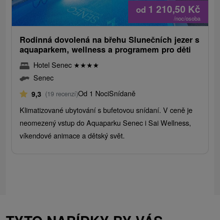
1 210,50
Kč
od
/noc/osoba
Rodinná dovolená na břehu Slunečních jezer s
aquaparkem, wellness a programem pro děti
Hotel Senec
★
★
★
★
Senec
Od 1 Noci
Snídaně
9,3
(19 recenzí)
Klimatizované ubytování s bufetovou snídaní. V ceně je
neomezený vstup do Aquaparku Senec i Sai Wellness,
víkendové animace a dětský svět.