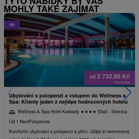
TYTO NABÍDKY BY VÁS
MOHLY TAKÉ ZAJÍMAT
TIP
2 732,98
Kč
od
/noc/osoba
Ubytování s polopenzí a vstupem do Wellness a
Spa: Klienty jeden z nejlépe hodnocených hotelů
Wellness & Spa Hotel Kaskady
★
★
★
★
Sliač - Sielnica
Od 1 Noci
Polopenze
Komfortní ubytování s polopenzí a pitím. Užijte si neomezený