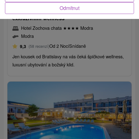
Odmítnut
Lesní únik pro tělo i mysl: Odpočinek v
exkluzivním wellness
Hotel Zochova chata
★
★
★
★
Modra
Modra
Od 2 Nocí
Snídaně
9,3
(58 recenzí)
Jen kousek od Bratislavy na vás čeká špičkové wellness,
luxusní ubytování a božský klid.