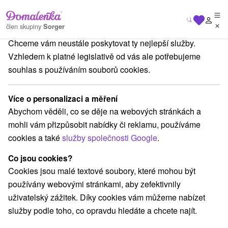
Na vašem soukromí nám záleží
člen skupiny
Sorger
Chceme vám neustále poskytovat ty nejlepší služby.
Pobyty na Slovensku
Letní pobyty
Bratislavský kraj
Vzhledem k platné legislativě od vás ale potřebujeme
souhlas s používáním souborů cookies.
Letní pobyty Bratislavský kraj
Více o personalizaci a měření
Kategorie
Abychom věděli, co se děje na webových stránkách a
mohli vám přizpůsobit nabídky či reklamu, používáme
Všechny kategorie
Pobyty v akci
(1)
cookies a také
služby společnosti Google
.
Wellness pobyty
Víkendové pobyty
(2)
(2)
Rodinné pobyty
(1)
Co jsou cookies?
Cookies jsou malé textové soubory, které mohou být
používány webovými stránkami, aby zefektivnily
Vyberte lokalitu nebo termín
uživatelský zážitek. Díky cookies vám můžeme nabízet
služby podle toho, co opravdu hledáte a chcete najít.
Nejprodávanější