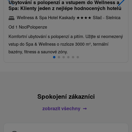
Ubytování s polopenzí a vstupem do Wellness a
Spa: Klienty jeden z nejlépe hodnocených hotelů
Wellness & Spa Hotel Kaskady
★
★
★
★
Sliač - Sielnica
Od 1 Noci
Polopenze
Komfortní ubytování s polopenzí a pitím. Užijte si neomezený
vstup do Spa & Wellness o rozloze 3000 m², termální
bazény, fitness a saunové zóny.
Spokojení zákazníci
zobrazit všechny