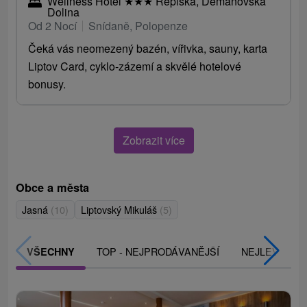
Wellness Hotel
★
★
★
Repiská, Demänovská
Dolina
Od 2 Nocí
Snídaně, Polopenze
Čeká vás neomezený bazén, vířivka, sauny, karta
Liptov Card, cyklo-zázemí a skvělé hotelové
bonusy.
Zobrazit více
Obce a města
Jasná
(10)
Liptovský Mikuláš
(5)
TOP - NEJPRODÁVANĚJŠÍ
NEJLEVNĚJŠ
VŠECHNY