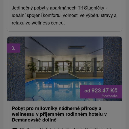
Jedinečný pobyt v apartmánech Tri Studničky -
ideální spojení komfortu, volnosti ve výběru stravy a
relaxu ve wellness centru.
3.
923,47
Kč
od
/noc/osoba
Pobyt pro milovníky nádherné přírody a
wellnessu v příjemném rodinném hotelu v
Demänovské dolině