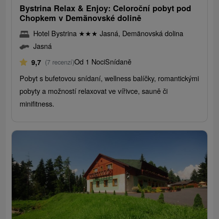
Bystrina Relax & Enjoy: Celoroční pobyt pod
Chopkem v Demänovské dolině
Hotel Bystrina
★
★
★
Jasná, Demänovská dolina
Jasná
Od 1 Noci
Snídaně
9,7
(7 recenzí)
Pobyt s bufetovou snídaní, wellness balíčky, romantickými
pobyty a možností relaxovat ve vířivce, sauně či
minifitness.