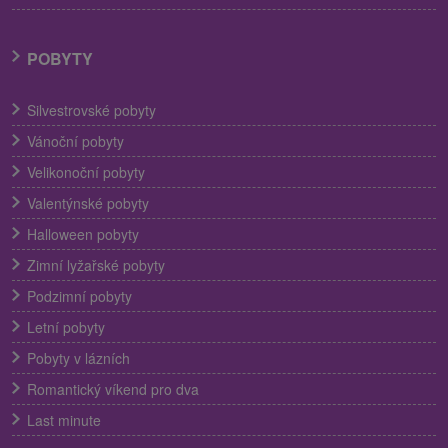
POBYTY
Silvestrovské pobyty
Vánoční pobyty
Velikonoční pobyty
Valentýnské pobyty
Halloween pobyty
Zimní lyžařské pobyty
Podzimní pobyty
Letní pobyty
Pobyty v lázních
Romantický víkend pro dva
Last minute