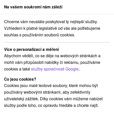
Na vašem soukromí nám záleží
člen skupiny
Sorger
Chceme vám neustále poskytovat ty nejlepší služby.
Pobyty na Slovensku
Letní pobyty
Chopok Sever
Vzhledem k platné legislativě od vás ale potřebujeme
souhlas s používáním souborů cookies.
Letní pobyty Chopok Sever
Více o personalizaci a měření
Kategorie
Abychom věděli, co se děje na webových stránkách a
mohli vám přizpůsobit nabídky či reklamu, používáme
Všechny kategorie
Pobyty v akci
(14)
cookies a také
služby společnosti Google
.
Wellness pobyty
Víkendové pobyty
(16)
(20)
Romantické pobyty
Pobyty pro seniory
(8)
(10)
Co jsou cookies?
Rodinné pobyty
(19)
Cookies jsou malé textové soubory, které mohou být
používány webovými stránkami, aby zefektivnily
uživatelský zážitek. Díky cookies vám můžeme nabízet
Vyberte lokalitu nebo termín
služby podle toho, co opravdu hledáte a chcete najít.