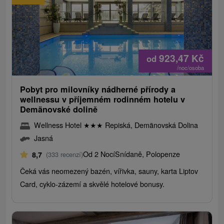
923,47
Kč
od
/noc/osoba
Pobyt pro milovníky nádherné přírody a
wellnessu v příjemném rodinném hotelu v
Demänovské dolině
Wellness Hotel
★
★
★
Repiská, Demänovská Dolina
Jasná
Od 2 Nocí
Snídaně, Polopenze
8,7
(333 recenzí)
Čeká vás neomezený bazén, vířivka, sauny, karta Liptov
Card, cyklo-zázemí a skvělé hotelové bonusy.