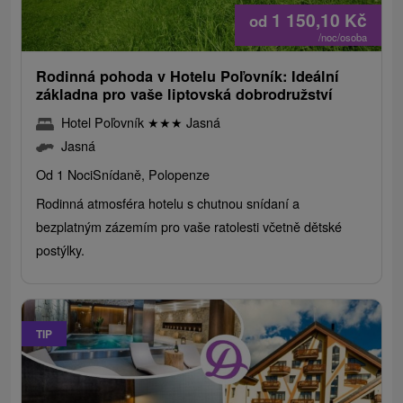
1 150,10
Kč
od
/noc/osoba
Rodinná pohoda v Hotelu Poľovník: Ideální
základna pro vaše liptovská dobrodružství
Hotel Poľovník
★
★
★
Jasná
Jasná
Od 1 Noci
Snídaně, Polopenze
Rodinná atmosféra hotelu s chutnou snídaní a
bezplatným zázemím pro vaše ratolesti včetně dětské
postýlky.
TIP