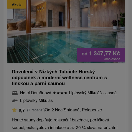
Akcia
1 347,77
Kč
od
/noc/osoba
Dovolená v Nízkých Tatrách: Horský
odpočinek a moderní wellness centrum s
finskou a parní saunou
Hotel Demänová
★
★
★
★
Liptovský Mikuláš - Jasná
Liptovský Mikuláš
Od 2 Nocí
Snídaně, Polopenze
9,7
(7 recenzí)
Horké sauny doplňuje relaxační bazének, perličková
koupel, eukalyptová inhalace a až 20 % sleva na privátní