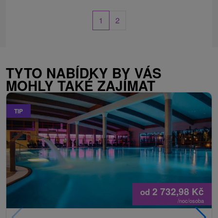
1
2
TYTO NABÍDKY BY VÁS
MOHLY TAKÉ ZAJÍMAT
TIP
2 732,98
Kč
od
/noc/osoba