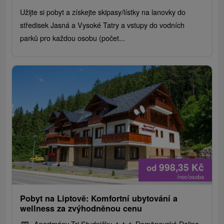
Užijte si pobyt a získejte skipasy/lístky na lanovky do
středisek Jasná a Vysoké Tatry a vstupy do vodních
parků pro každou osobu (počet...
998,35
Kč
od
/noc/osoba
Pobyt na Liptově: Komfortní ubytování a
wellness za zvýhodněnou cenu
Apartmány Tri Studničky
★
★
★
Demänovská Dolina