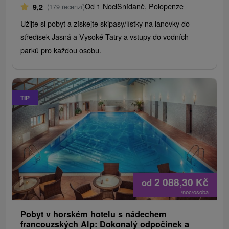
Od 1 Noci
Snídaně, Polopenze
9,2
(179 recenzí)
Užijte si pobyt a získejte skipasy/lístky na lanovky do
středisek Jasná a Vysoké Tatry a vstupy do vodních
parků pro každou osobu.
TIP
2 088,30
Kč
od
/noc/osoba
Pobyt v horském hotelu s nádechem
francouzských Alp: Dokonalý odpočinek a