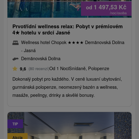
1 497,53
Kč
od
/noc/osoba
Prvotřídní wellness relax: Pobyt v prémiovém
4
★
hotelu v srdci Jasné
Wellness hotel Chopok
★
★
★
★
Demänovská Dolina
- Jasná
Demänovská Dolina
Od 1 Noci
Snídaně, Polopenze
9,6
(80 recenzí)
Dokonalý pobyt pro každého. V ceně luxusní ubytování,
gurmánská polopenze, neomezený bazén a wellness,
masáže, peelingy, drinky a skvělé bonusy.
TIP
Akcia