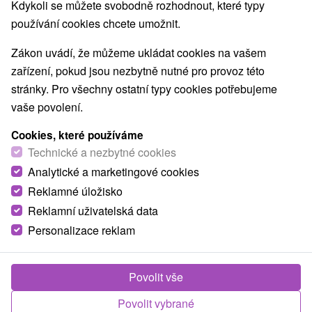
Nejprodávanější
Kdykoli se můžete svobodně rozhodnout, které typy
používání cookies chcete umožnit.
1.
Zákon uvádí, že můžeme ukládat cookies na vašem
zařízení, pokud jsou nezbytně nutné pro provoz této
stránky. Pro všechny ostatní typy cookies potřebujeme
vaše povolení.
Cookies, které používáme
2 088,30
Kč
od
Technické a nezbytné cookies
/noc/osoba
Analytické a marketingové cookies
Reklamné úložisko
Pobyt v horském hotelu s nádechem
francouzských Alp: Dokonalý odpočinek a
Reklamní uživatelská data
wellness zážitek pod Chopkem
Personalizace reklam
Hotel Ski & Wellness Residence Družba
★
★
★
★
Jasná
Od 21 Nocí
Polopenze
Povolit vše
Ubytování, polopenze a vstup do jednoho z
Povolit vybrané