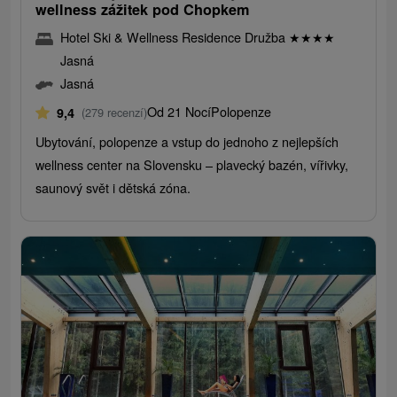
wellness zážitek pod Chopkem
Hotel Ski & Wellness Residence Družba
★
★
★
★
Jasná
Jasná
Od 21 Nocí
Polopenze
9,4
(279 recenzí)
Ubytování, polopenze a vstup do jednoho z nejlepších
wellness center na Slovensku – plavecký bazén, vířivky,
saunový svět i dětská zóna.