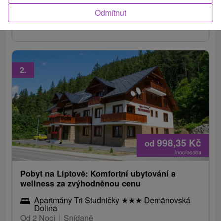
nejlepších wellness center na Slovensku –
Odmítnut
plavecký bazén, vířivky, saunový svět i dětská
zóna.
2.
998,35
Kč
od
/noc/osoba
Pobyt na Liptově: Komfortní ubytování a
wellness za zvýhodněnou cenu
Apartmány Tri Studničky
★
★
★
Demänovská
Dolina
Od 2 Nocí
Snídaně