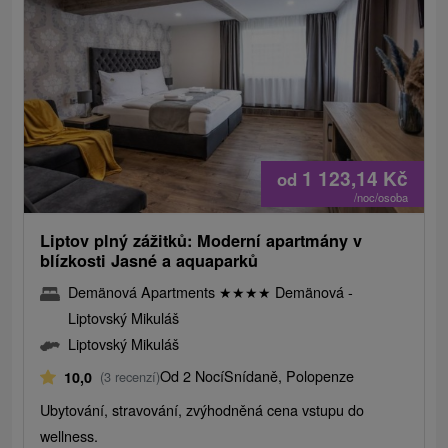
1 123,14
Kč
od
/noc/osoba
Liptov plný zážitků: Moderní apartmány v
blízkosti Jasné a aquaparků
Demänová Apartments
★
★
★
★
Demänová -
Liptovský Mikuláš
Liptovský Mikuláš
Od 2 Nocí
Snídaně, Polopenze
10,0
(3 recenzí)
Ubytování, stravování, zvýhodněná cena vstupu do
wellness.