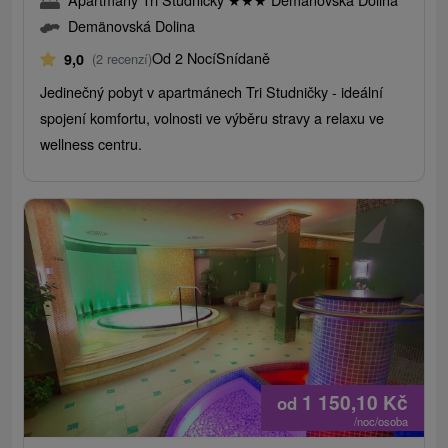
Demänovská Dolina
Od 2 Nocí
Snídaně
9,0
(2 recenzí)
Jedinečný pobyt v apartmánech Tri Studničky - ideální
spojení komfortu, volnosti ve výběru stravy a relaxu ve
wellness centru.
1 150,10
Kč
od
/noc/osoba