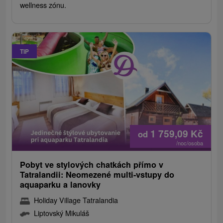
wellness zónu.
TIP
1 759,09
Kč
od
/noc/osoba
Pobyt ve stylových chatkách přímo v
Tatralandii: Neomezené multi-vstupy do
aquaparku a lanovky
Holiday Village Tatralandia
Liptovský Mikuláš