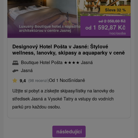
Sleva 32 %
2 358,60
Kč
od
1 592,87
Kč
od
/noc/osoba
Designový Hotel Pošta v Jasné: Štylové
wellness, lanovky, skipasy a aquaparky v ceně
Boutique Hotel Pošta
★
★
★
★
Jasná
Jasná
Od 1 Noci
Snídaně
9,4
(98 recenzí)
Užijte si pobyt a získejte skipasy/lístky na lanovky do
středisek Jasná a Vysoké Tatry a vstupy do vodních
parků pro každou osobu.
následující