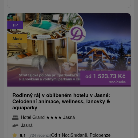
TIP
Akcia
1 523,73
Kč
od
/noc/osoba
Rodinný ráj v oblíbeném hotelu v Jasné:
Celodenní animace, wellness, lanovky &
aquaparky
Hotel Grand
★
★
★
★
Jasná
Jasná
Od 1 Noci
Snídaně, Polopenze
9,1
(724 recenzí)