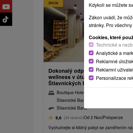
Akcia
Kdykoli se můžete sv
Zákon uvádí, že může
stránky. Pro všechny
Cookies, které pou
Technické a nezb
1 903,92
od
Analytické a mar
/noc/
Reklamné úložis
Reklamní uživate
Dokonalý odpočinek s neomeze
wellness v útulném hotelu ve
Personalizace re
Štiavnických Baních
Boutique Hotel Siglisberg
★
★
★
★
Štiavnické Bane
Štiavnické Bane
Od 2 Nocí
Polopenze
9,6
(24 recenzí)
Vychutnejte si klidný pobyt se zaměřením na