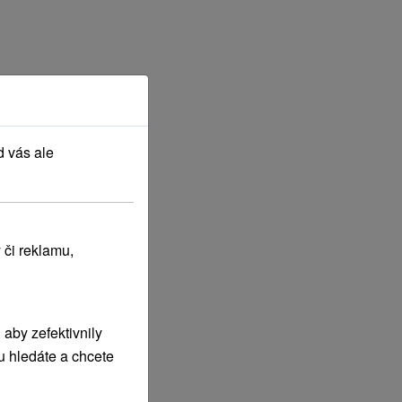
d vás ale
 či reklamu,
aby zefektivnily
u hledáte a chcete