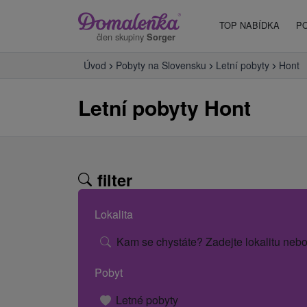
TOP NABÍDKA
P
člen skupiny
Sorger
Úvod
Pobyty na Slovensku
Letní pobyty
Hont
Letní pobyty Hont
filter
Lokalita
Kam se chystáte? Zadejte lokalitu nebo
Pobyt
Letné pobyty