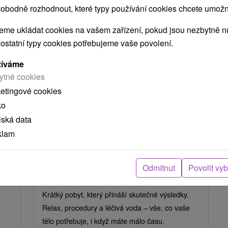
obodně rozhodnout, které typy používání cookies chcete umožni
me ukládat cookies na vašem zařízení, pokud jsou nezbytně nu
 ostatní typy cookies potřebujeme vaše povolení.
žíváme
ytné cookies
Kč
2 569,16
Kč
od
ketingové cookies
osoba
/noc/osoba
ko
lská data
ným
Medical MINI: Krátký léčebný pobyt
pro velkou regeneraci
klam
Lázně Dudince
Dudince
Odmítnut
Povolit vy
Od 3 Nocí
Plná Penze
9,2
(292 recenzí)
Krátký pobyt, který přináší skutečné výsledky.
Relax, procedury a léčivá voda – vše, co vaše
tělo potřebuje, i když máte málo času.