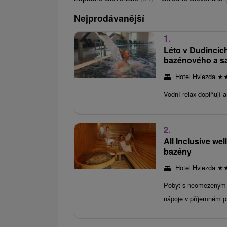
Nejprodávanější
1.
Léto v Dudincíc
bazénového a s
Hotel Hviezda
★
Vodní relax doplňují a
2.
All Inclusive we
bazény
Hotel Hviezda
★
Pobyt s neomezeným 
nápoje v příjemném pr