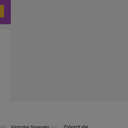
Zobrazit vše
(88)
Východné Slovensko
(61)