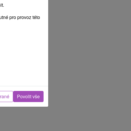
t.
tné pro provoz této
brané
Povolit vše