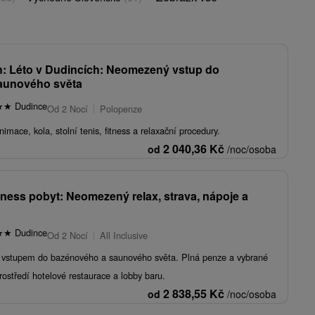
h: Léto v Dudincích: Neomezený vstup do
aunového světa
★
★
Dudince
Od 2 Nocí
Polopenze
nimace, kola, stolní tenis, fitness a relaxační procedury.
2 040,36
Kč
od
/noc/osoba
llness pobyt: Neomezený relax, strava, nápoje a
★
★
Dudince
Od 2 Nocí
All Inclusive
vstupem do bazénového a saunového světa. Plná penze a vybrané
ostředí hotelové restaurace a lobby baru.
2 838,55
Kč
od
/noc/osoba