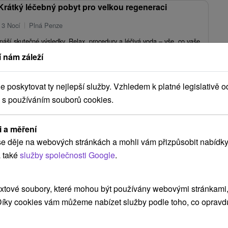
 Krátký léčebný pobyt pro velkou regeneraci
 3 Nocí
Plná Penze
ináší skutečné výsledky. Relax, procedury a léčivá voda – vše, co vaše
ž máte málo času.
 nám záleží
2 569,16
Kč
od
/noc/osoba
poskytovat ty nejlepší služby. Vzhledem k platné legislativě o
 s používáním souborů cookies.
Zobrazit více
i a měření
e děje na webových stránkách a mohli vám přizpůsobit nabídky
 také
služby společnosti Google
.
NEJLEVNĚJŠÍ
NEJDRAŽŠÍ
PODLE HODNOCENÍ
xtové soubory, které mohou být používány webovými stránkami, 
 Díky cookies vám můžeme nabízet služby podle toho, co opravd