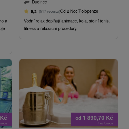
Dudince
Od 2 Nocí
Polopenze
9,2
(517 recenzí)
ho a
Vodní relax doplňují animace, kola, stolní tenis,
oje
fitness a relaxační procedury.
Kč
1 890,70
Kč
od
osoba
/noc/osoba