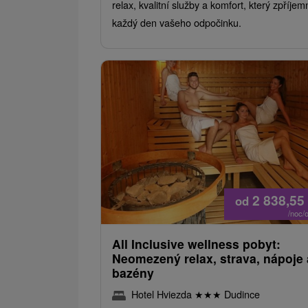
relax, kvalitní služby a komfort, který zpříjem
každý den vašeho odpočinku.
2 838,55
od
/noc/
All Inclusive wellness pobyt:
Neomezený relax, strava, nápoje 
bazény
Hotel Hviezda
★
★
★
Dudince