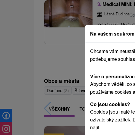
3.
Medical MINI:
Lázně Dudince
Od
Krátký pobyt, který př
tělo potřebuje, i kdy
Na vašem soukromí
Chceme vám neustále 
potřebujeme souhlas
Více o personalizac
Obce a města
Abychom věděli, co s
Dudince
(8)
Štiavnické Bane
(1)
používáme cookies a
Co jsou cookies?
TOP - NEJPRODÁVANĚJŠÍ
VŠECHNY
Cookies jsou malé te
uživatelský zážitek.
najít.