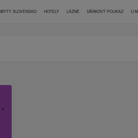
OBYTY SLOVENSKO
HOTELY
LÁZNĚ
DÁRKOVÝ POUKAZ
U 
 název hotelu.