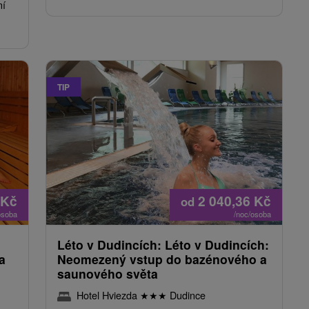
ní
TIP
Kč
2 040,36
Kč
od
osoba
/noc/osoba
Léto v Dudincích: Léto v Dudincích:
a
Neomezený vstup do bazénového a
saunového světa
Hotel Hviezda
★
★
★
Dudince