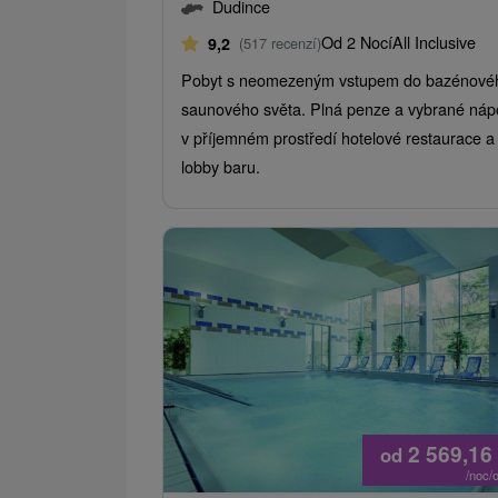
Dudince
Od 2 Nocí
All Inclusive
9,2
(517 recenzí)
Pobyt s neomezeným vstupem do bazénové
saunového světa. Plná penze a vybrané náp
v příjemném prostředí hotelové restaurace a
lobby baru.
2 569,16
od
/noc/