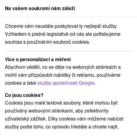
Na vašem soukromí nám záleží
člen skupiny
Sorger
Chceme vám neustále poskytovat ty nejlepší služby.
Pobyty na Slovensku
Letní pobyty
Šariš
Vzhledem k platné legislativě od vás ale potřebujeme
souhlas s používáním souborů cookies.
Letní pobyty Šariš
Více o personalizaci a měření
Kategorie
Abychom věděli, co se děje na webových stránkách a
mohli vám přizpůsobit nabídky či reklamu, používáme
Všechny kategorie
Pobyty v akci
(3)
cookies a také
služby společnosti Google
.
Wellness pobyty
Víkendové pobyty
(3)
(3)
Pobyty pro seniory
Rodinné pobyty
(1)
(2)
Co jsou cookies?
Cookies jsou malé textové soubory, které mohou být
používány webovými stránkami, aby zefektivnily
Vyberte lokalitu nebo termín
uživatelský zážitek. Díky cookies vám můžeme nabízet
služby podle toho, co opravdu hledáte a chcete najít.
Nejprodávanější