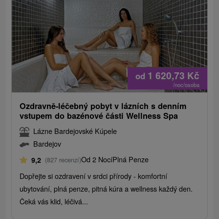
1 620,73
Kč
od
/noc/osoba
Ozdravně-léčebný pobyt v lázních s denním
vstupem do bazénové části Wellness Spa
Lázne Bardejovské Kúpele
Bardejov
Od 2 Nocí
Plná Penze
9,2
(827 recenzí)
Dopřejte si ozdravení v srdci přírody - komfortní
ubytování, plná penze, pitná kúra a wellness každý den.
Čeká vás klid, léčivá...