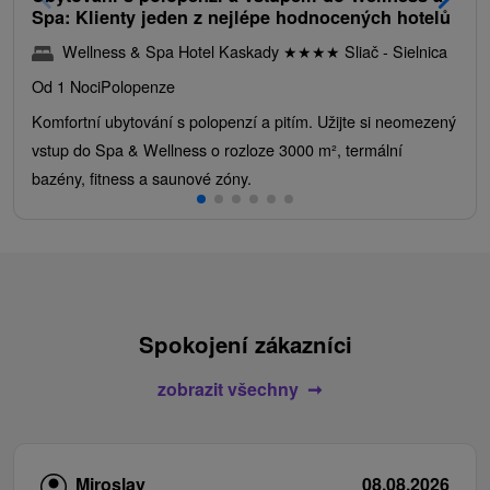
Spa: Klienty jeden z nejlépe hodnocených hotelů
Wellness & Spa Hotel Kaskady
★
★
★
★
Sliač - Sielnica
Od 1 Noci
Polopenze
Komfortní ubytování s polopenzí a pitím. Užijte si neomezený
vstup do Spa & Wellness o rozloze 3000 m², termální
bazény, fitness a saunové zóny.
Spokojení zákazníci
zobrazit všechny
Miroslav
08.08.2026