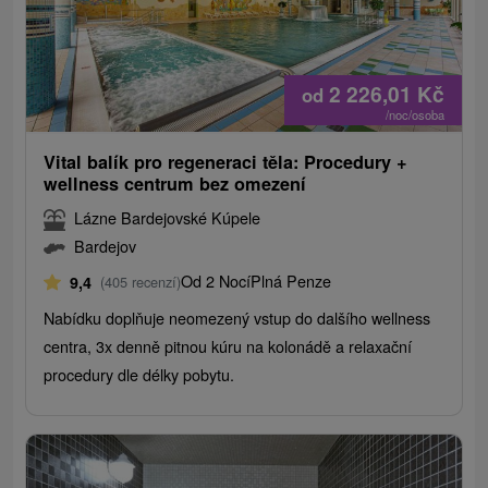
2 226,01
Kč
od
/noc/osoba
Vital balík pro regeneraci těla: Procedury +
wellness centrum bez omezení
Lázne Bardejovské Kúpele
Bardejov
Od 2 Nocí
Plná Penze
9,4
(405 recenzí)
Nabídku doplňuje neomezený vstup do dalšího wellness
centra, 3x denně pitnou kúru na kolonádě a relaxační
procedury dle délky pobytu.