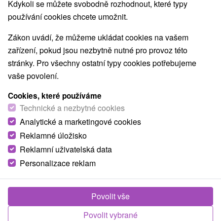
Kdykoli se můžete svobodně rozhodnout, které typy
používání cookies chcete umožnit.
Obce a města
Zákon uvádí, že můžeme ukládat cookies na vašem
zařízení, pokud jsou nezbytně nutné pro provoz této
Bardejov
(4)
stránky. Pro všechny ostatní typy cookies potřebujeme
vaše povolení.
TOP - NEJPRODÁVANĚJŠÍ
NEJLEVNĚJŠ
VŠECHNY
Cookies, které používáme
Technické a nezbytné cookies
Analytické a marketingové cookies
Akcia
Reklamné úložisko
Reklamní uživatelská data
Personalizace reklam
Povolit vše
2 048,43
Kč
od
Povolit vybrané
/noc/osoba