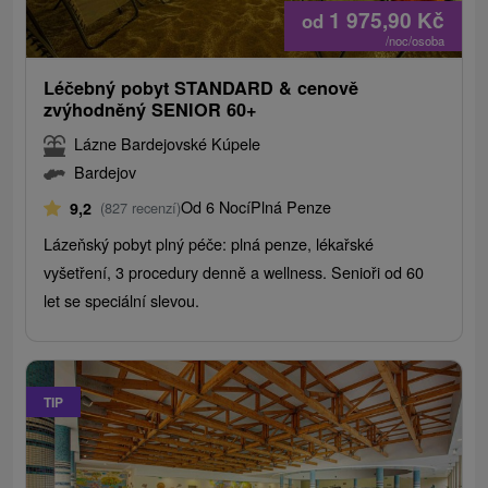
1 975,90
Kč
od
/noc/osoba
Léčebný pobyt STANDARD & cenově
zvýhodněný SENIOR 60+
Lázne Bardejovské Kúpele
Bardejov
Od 6 Nocí
Plná Penze
9,2
(827 recenzí)
Lázeňský pobyt plný péče: plná penze, lékařské
vyšetření, 3 procedury denně a wellness. Senioři od 60
let se speciální slevou.
TIP