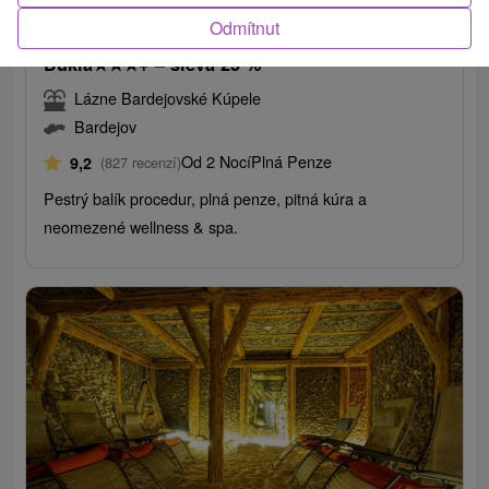
Odmítnut
WELLNESS RELAX pobyt na 4 noci v Hotelu
Dukla
★
★
★
+ – sleva 25 %
Lázne Bardejovské Kúpele
Bardejov
Od 2 Nocí
Plná Penze
9,2
(827 recenzí)
Pestrý balík procedur, plná penze, pitná kúra a
neomezené wellness & spa.