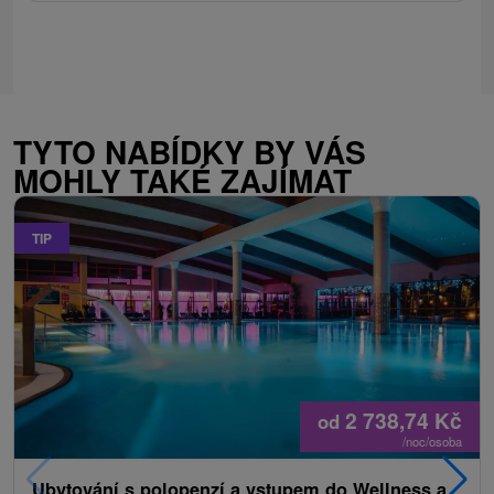
TYTO NABÍDKY BY VÁS
MOHLY TAKÉ ZAJÍMAT
TIP
2 738,74
Kč
od
/noc/osoba
Ubytování s polopenzí a vstupem do Wellness a