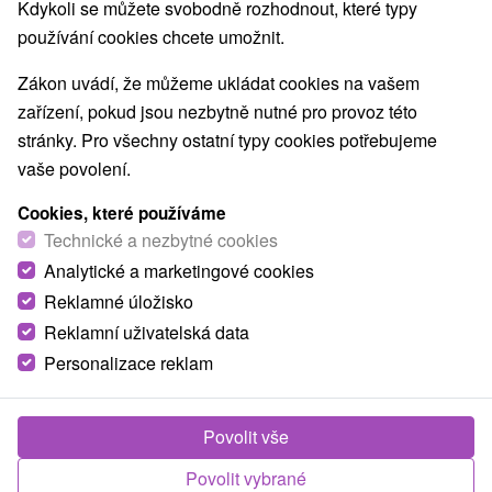
Nejprodávanější
Kdykoli se můžete svobodně rozhodnout, které typy
používání cookies chcete umožnit.
Zákon uvádí, že můžeme ukládat cookies na vašem
zařízení, pokud jsou nezbytně nutné pro provoz této
TOP - NEJPRODÁVANĚJŠÍ
NEJLEVNĚJŠ
VŠECHNY
stránky. Pro všechny ostatní typy cookies potřebujeme
vaše povolení.
Cookies, které používáme
Technické a nezbytné cookies
Analytické a marketingové cookies
Reklamné úložisko
Reklamní uživatelská data
Personalizace reklam
1 983,40
Kč
od
/noc/osoba
Povolit vše
Zábava pro děti, odpočinek pro rodiče: Pobyt
Povolit vybrané
plný pohody, wellnessu a smíchu dětí