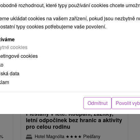
obodně rozhodnout, které typy používání cookies chcete umožni
NEJLEVNĚJŠÍ
NEJDRAŽŠÍ
PODLE HODNOCENÍ
me ukládat cookies na vašem zařízení, pokud jsou nezbytně nu
 ostatní typy cookies potřebujeme vaše povolení.
žíváme
TIP
ytné cookies
ketingové cookies
ko
lská data
klam
Kč
2 096,70
Kč
od
osoba
/noc/osoba
Odmítnut
Povolit vy
Piešťany v létě: Koupání, zážitky,
letní odpočinek bez hranic a aktivity
pro celou rodinu
 %
Hotel Magnólia
★
★
★
★
Piešťany