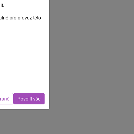
t.
tné pro provoz této
brané
Povolit vše