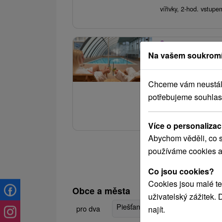
vířivky, 2-hod. vstup
3.
Domalenka Topka
Na vašem soukromí
(Limitovaná nab
Hotel Magnólia
★
Chceme vám neustále 
potřebujeme souhlas
Relaxační pobyt plný
hotelového bazénu a 
Více o personalizac
Abychom věděli, co s
používáme cookies a
Co jsou cookies?
Cookies jsou malé te
Obce a města
uživatelský zážitek.
Piešťany
(20)
Trenčianske Tepl
pro dva
najít.