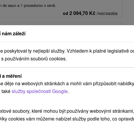
em do saun a 1 procedurou v ceně.
2 094,70
Kč
od
/noc/osoba
: Piešťanský relax se servisem, který se neodmítá
 nám záleží
ídka)
★
★
★
Piešťany
Od 2 Nocí
Polopenze
poskytovat ty nejlepší služby. Vzhledem k platné legislativě o
 s používáním souborů cookies.
 pohody, na kterém vás čeká chutná večeře, neomezený vstup do
uvolňující 25minutová masáž.
1 835,83
Kč
od
/noc/osoba
i a měření
e děje na webových stránkách a mohli vám přizpůsobit nabídky
 také
služby společnosti Google
.
Zobrazit více
xtové soubory, které mohou být používány webovými stránkami, 
 Díky cookies vám můžeme nabízet služby podle toho, co opravd
ice
(9)
Rajecké Teplice
(2)
Nimnica
(1)