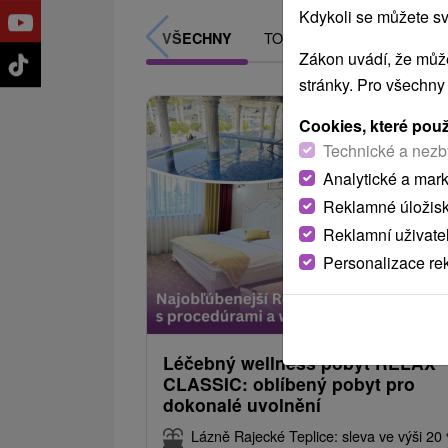
Kdykoli se můžete sv
TOP - NEJPRODÁVANĚJŠÍ
VŠECHNY
Zákon uvádí, že může
stránky. Pro všechny
Cookies, které pou
Technické a nezb
Analytické a mar
Reklamné úložis
Reklamní uživate
Personalizace re
3 826,74
od
/noc/
Léčebný wellness pobyt RELAX
CLASSIC: oblíbený pobyt pro
dokonalé uvolnění
Lázně Rajecké Teplice: sleva ve výši 20