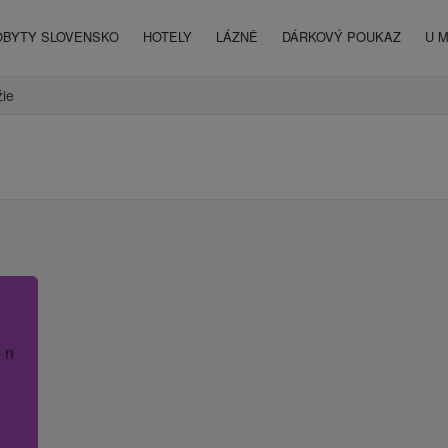
OBYTY SLOVENSKO
HOTELY
LÁZNĚ
DÁRKOVÝ POUKAZ
U 
ie
 název hotelu.