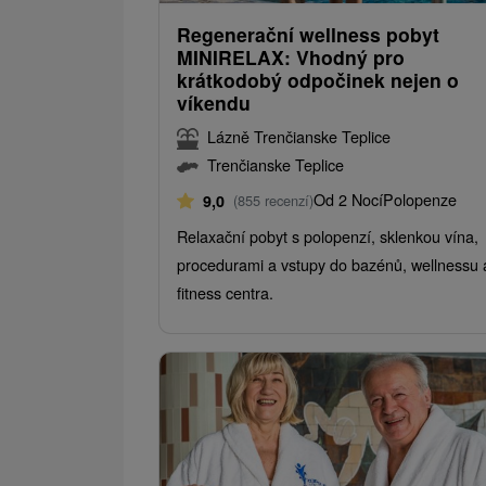
Regenerační wellness pobyt
MINIRELAX: Vhodný pro
krátkodobý odpočinek nejen o
víkendu
Lázně Trenčianske Teplice
Trenčianske Teplice
Od 2 Nocí
Polopenze
9,0
(855 recenzí)
Relaxační pobyt s polopenzí, sklenkou vína,
procedurami a vstupy do bazénů, wellnessu 
fitness centra.