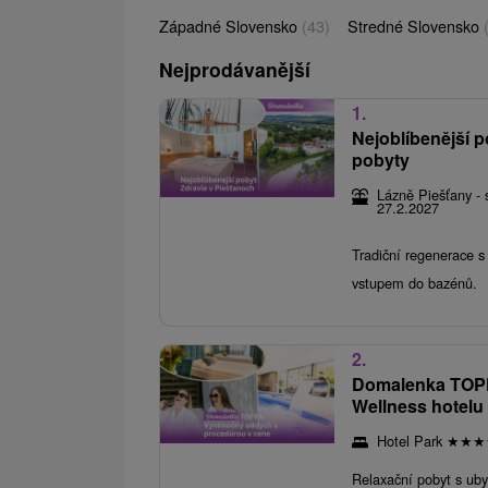
Západné Slovensko
(43)
Stredné Slovensko
Nejprodávanější
1.
Nejoblíbenější p
pobyty
Lázně Piešťany - 
27.2.2027
Tradiční regenerace 
vstupem do bazénů.
2.
Domalenka TOPK
Wellness hotelu
Hotel Park
★
★
★
Relaxační pobyt s ub