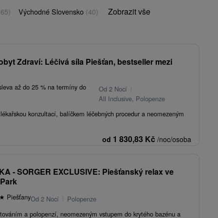
Zobrazit vše
(65)
Východné Slovensko
(40)
obyt Zdraví: Léčivá síla Piešťan, bestseller mezi
sleva až do 25 % na termíny do
Od 2 Nocí
All Inclusive, Polopenze
s lékařskou konzultací, balíčkem léčebných procedur a neomezeným
1 830,83
Kč
od
/noc/osoba
A - SORGER EXCLUSIVE: Piešťanský relax ve
 Park
★
Piešťany
Od 2 Nocí
Polopenze
ytováním a polopenzí, neomezeným vstupem do krytého bazénu a