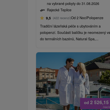
na vybrané pobyty do 31.08.2026
Rajecké Teplice
Od 2 Nocí
Polopenze
9,5
(422 recenzí)
Tradiční lázeňská péče s ubytováním a
polopenzí. Součástí balíčku je neomezený v
do termálních bazénů, Natural Spa,...
2 526,15
od
/noc/