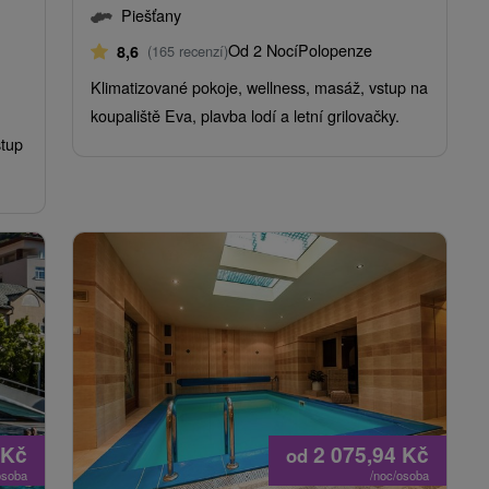
Piešťany
Od 2 Nocí
Polopenze
8,6
(165 recenzí)
Klimatizované pokoje, wellness, masáž, vstup na
koupaliště Eva, plavba lodí a letní grilovačky.
stup
Kč
2 075,94
Kč
od
osoba
/noc/osoba