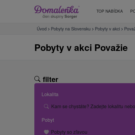
TOP NABÍDKA
P
člen skupiny
Sorger
Úvod
Pobyty na Slovensku
Pobyty v akci
Považ
Pobyty v akci Považie
filter
Lokalita
Kam se chystáte? Zadejte lokalitu nebo
Pobyt
Pobyty so zľavou