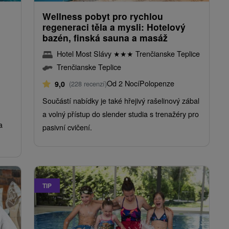
Wellness pobyt pro rychlou
regeneraci těla a mysli: Hotelový
bazén, finská sauna a masáž
Hotel Most Slávy
★
★
★
Trenčianske Teplice
Trenčianske Teplice
Od 2 Nocí
Polopenze
9,0
(228 recenzí)
Součástí nabídky je také hřejivý rašelinový zábal
a volný přístup do slender studia s trenažéry pro
a
pasivní cvičení.
TIP