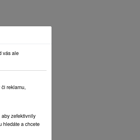
d vás ale
 či reklamu,
aby zefektivnily
u hledáte a chcete