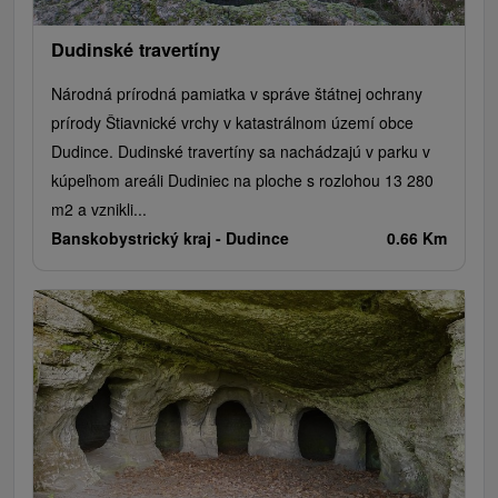
Dudinské travertíny
Národná prírodná pamiatka v správe štátnej ochrany
prírody Štiavnické vrchy v katastrálnom území obce
Dudince. Dudinské travertíny sa nachádzajú v parku v
kúpeľnom areáli Dudiniec na ploche s rozlohou 13 280
m2 a vznikli...
Banskobystrický kraj -
Dudince
0.66 Km