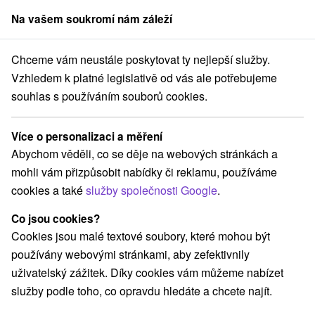
Na vašem soukromí nám záleží
člen skupiny
Sorger
Chceme vám neustále poskytovat ty nejlepší služby.
ince
Dopřejte si dokonalý odpočinek a prožijte Velikonoce plné pohody
Vzhledem k platné legislativě od vás ale potřebujeme
souhlas s používáním souborů cookies.
Dopřejte si dokonalý odpočinek a
prožijte Velikonoce plné pohody a
Více o personalizaci a měření
velikonočních tradic
Abychom věděli, co se děje na webových stránkách a
Platnost pobytu vypršela! Vyberte si níže z aktuálních nabídek.
mohli vám přizpůsobit nabídky či reklamu, používáme
Hotel Hviezda
★
★
★
Dudince
Dudince
cookies a také
služby společnosti Google
.
Co jsou cookies?
9,2
vynikající
517 recenzí
·
Cookies jsou malé textové soubory, které mohou být
používány webovými stránkami, aby zefektivnily
uživatelský zážitek. Díky cookies vám můžeme nabízet
služby podle toho, co opravdu hledáte a chcete najít.