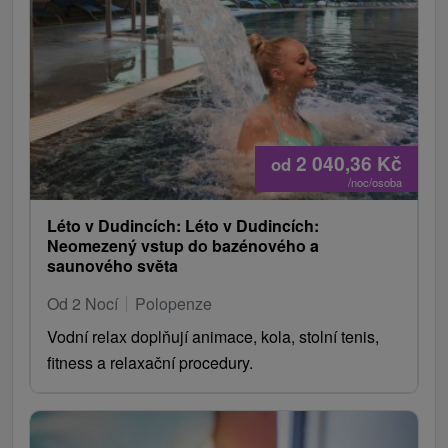
2 040,36
Kč
od
/noc/osoba
Léto v Dudincích: Léto v Dudincích:
Neomezený vstup do bazénového a
saunového světa
Od 2 Nocí
Polopenze
Vodní relax doplňují animace, kola, stolní tenis,
fitness a relaxační procedury.