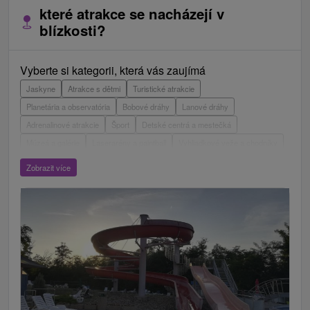
které atrakce se nacházejí v
blízkosti?
Vyberte si kategorii, která vás zaujímá
Jaskyne
Atrakce s dětmi
Turistické atrakcie
Planetária a observatória
Bobové dráhy
Lanové dráhy
Adrenalinové atrakcie
Šport
Detské centrá a mestečká
Múzeá a galérie
Laserarény a paintball
Vyhliadkové veže a chodníky
ZOO a zvieracie farmy
Escaperoom
Aquaparky, kúpaliská
Zobrazit více
Hrady, zámky, zrúcaniny
Skanzeny
Botanické záhrady
Mestské a zámocké parky
Vyhliadkové lety a plavby
Štíty
Jazerá, plesá, vodné nádrže
Technické pamiatky
Pamätníky
Vodopády
Drevené kostolíky
Pramene
Divadlá
Jazda na koni
Túry a turistické chodníky
Kaštiele
Horské chaty
Sakrálne miesta
Plte, rafting, splavy
Architektonické stavby
Lyžiarske strediská
Golfové ihriská
Motokárové dráhy
Amfiteátre a kiná v prírode
Vínne cesty
Cyklotrasy