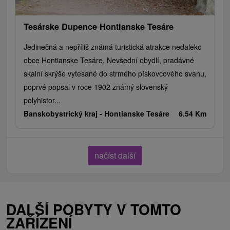
Tesárske Dupence Hontianske Tesáre
Jedinečná a nepříliš známá turistická atrakce nedaleko
obce Hontianske Tesáre. Nevšední obydlí, pradávné
skalní skrýše vytesané do strmého pískovcového svahu,
poprvé popsal v roce 1902 známý slovenský
polyhistor...
Banskobystrický kraj -
Hontianske Tesáre
6.54 Km
načíst další
DALŠÍ POBYTY V TOMTO
ZAŘÍZENÍ