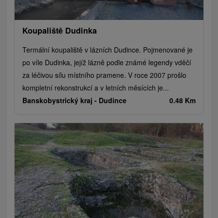
Koupaliště Dudinka
Termální koupaliště v lázních Dudince. Pojmenované je
po víle Dudinka, jejíž lázně podle známé legendy vděčí
za léčivou sílu místního pramene. V roce 2007 prošlo
kompletní rekonstrukcí a v letních měsících je...
Banskobystrický kraj -
Dudince
0.48 Km