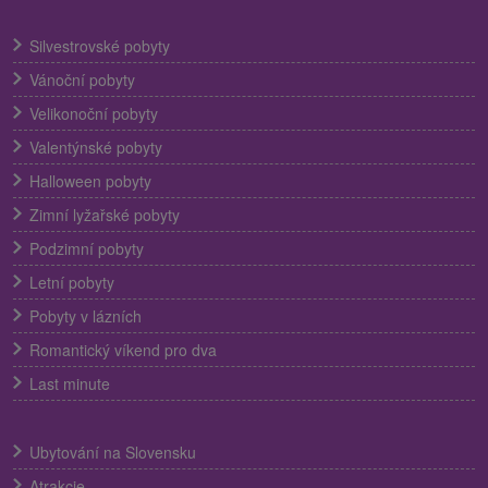
Silvestrovské pobyty
Vánoční pobyty
Velikonoční pobyty
Valentýnské pobyty
Halloween pobyty
Zimní lyžařské pobyty
Podzimní pobyty
Letní pobyty
Pobyty v lázních
Romantický víkend pro dva
Last minute
Ubytování na Slovensku
Atrakcie