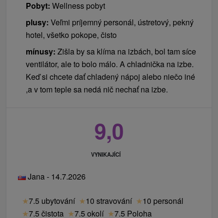
Pobyt:
Wellness pobyt
plusy:
Veľmi príjemný personál, ústretový, pekný
hotel, všetko pokope, čisto
mínusy:
Zišla by sa klíma na izbách, bol tam síce
ventilátor, ale to bolo málo. A chladnička na izbe.
Keď si chcete dať chladený nápoj alebo niečo iné
,a v tom teple sa nedá nič nechať na izbe.
9,0
VYNIKAJÍCÍ
Jana - 14.7.2026
★
7.5 ubytování
★
10 stravování
★
10 personál
★
7.5 čistota
★
7.5 okolí
★
7.5 Poloha