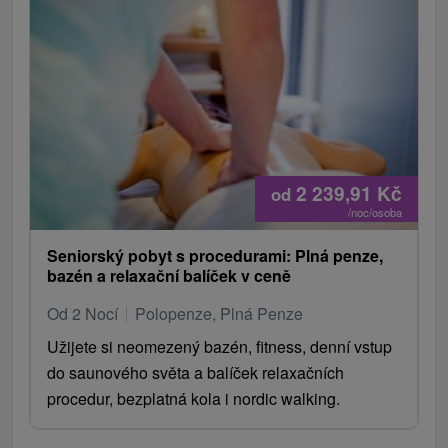
2 239,91
Kč
od
/noc/osoba
Seniorský pobyt s procedurami: Plná penze,
bazén a relaxační balíček v ceně
Od 2 Nocí
Polopenze, Plná Penze
Užijete si neomezený bazén, fitness, denní vstup
do saunového světa a balíček relaxačních
procedur, bezplatná kola i nordic walking.