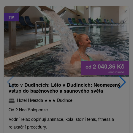
TIP
2 040,36
Kč
od
/noc/osoba
Léto v Dudincích: Léto v Dudincích: Neomezený
vstup do bazénového a saunového světa
Hotel Hviezda
★
★
★
Dudince
Od 2 Nocí
Polopenze
Vodní relax doplňují animace, kola, stolní tenis, fitness a
relaxační procedury.