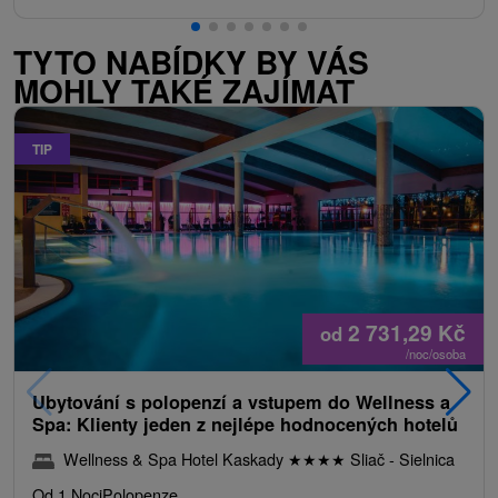
TYTO NABÍDKY BY VÁS
MOHLY TAKÉ ZAJÍMAT
TIP
2 731,29
Kč
od
/noc/osoba
Ubytování s polopenzí a vstupem do Wellness a
Spa: Klienty jeden z nejlépe hodnocených hotelů
Wellness & Spa Hotel Kaskady
★
★
★
★
Sliač - Sielnica
Od 1 Noci
Polopenze