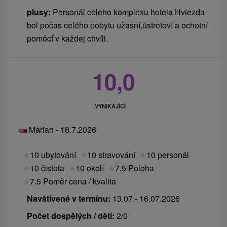
Osoby na přistýlce mají v ceně pobytu
plusy:
Personál celeho komplexu hotela Hviezda
ubytování, stravu a vstup do bazénu.
Parkování:
Parkoviště je nehlídané, uzavřené
bol počas celého pobytu užasní,ústretoví a ochotní
Dětský koutek.
rampou a neplacené.
pomôcť v každej chvíli.
Internet:
WiFi v celém hotelu kromě wellness
Ceník - Příplatky
prostoru.
Platí se na místě při příjezdu na recepci.
10,0
Zvířata:
Ubytování se zvířetem za poplatek.
místní poplatek 2 € / osoba / noc
za zvíře 20 € / noc
VYNIKAJÍCÍ
župan za poplatek 5 € / ks
Marian - 18.7.2026
osuška za 3 € / ks na celý pobyt
Ceník - Informace
★
10 ubytování
★
10 stravování
★
10 personál
★
10 čistota
★
10 okolí
★
7.5 Poloha
Možnost prodloužení pobytu s polopenzí, vstupem
★
7.5 Poměr cena / kvalita
do bazénu, sauny a fitness centra za speciální
cenu.
Navštívené v termínu:
13.07 - 16.07.2026
Počet dospělých / dětí:
2/0