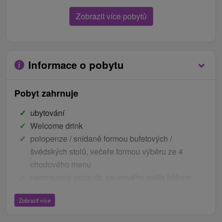
Zobrazit více pobytů
Informace o pobytu
Pobyt zahrnuje
ubytování
Welcome drink
polopenze / snídaně formou bufetových /
švédských stolů, večeře formou výběru ze 4
chodového menu
neomezený vstup do saunového světa během
celého pobytu (Finská sauna, Parní sauna, Infra
Zobrazit více
sauna, Vířivka)
neomezený vstup do fitness centra během celého