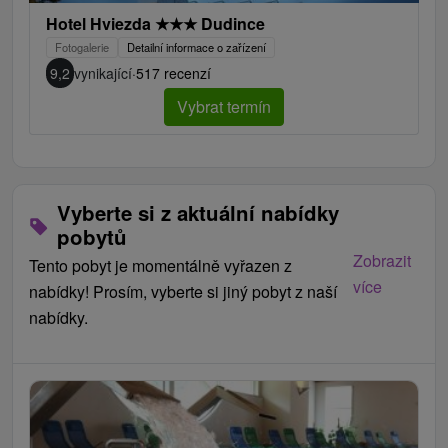
Hotel Hviezda
★
★
★
Dudince
Fotogalerie
Detailní informace o zařízení
9,2
vynikající
·
517 recenzí
Vybrat termín
Vyberte si z aktuální nabídky
pobytů
Zobrazit
Tento pobyt je momentálně vyřazen z
více
nabídky! Prosím, vyberte si jiný pobyt z naší
nabídky.