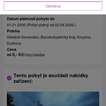
Odmítnut
Délka pobytu
od 3 nocí
Možnosti stravování
polopenze
Datum platnosti pobytu do
01.01.2000 (Pobyt platný od 02.04.2026.)
Poloha
Stredné Slovensko, Banskobystrický kraj, Krupina,
Dudince
Cena
0,-
Kč
/noc/osoba
od
Tento pobyt je součástí nabídky
zařízení: