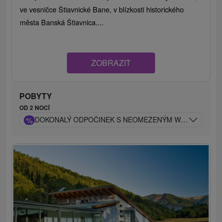
ve vesničce Štiavnické Bane, v blízkosti historického
města Banská Štiavnica....
ZOBRAZIT
POBYTY
OD 2 NOCÍ
%
DOKONALÝ ODPOČINEK S NEOMEZENÝM WELLNESS V Ú