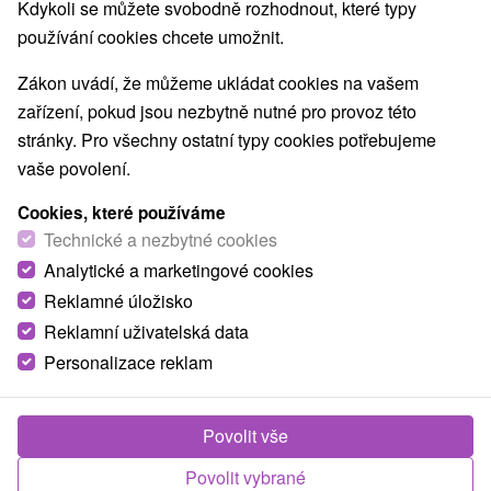
Kdykoli se můžete svobodně rozhodnout, které typy
používání cookies chcete umožnit.
1.
Zákon uvádí, že můžeme ukládat cookies na vašem
zařízení, pokud jsou nezbytně nutné pro provoz této
stránky. Pro všechny ostatní typy cookies potřebujeme
vaše povolení.
1 600,73
Kč
od
Cookies, které používáme
/noc/osoba
Technické a nezbytné cookies
Analytické a marketingové cookies
Kúpeľný dom Brusnianka
★
★
★
Reklamné úložisko
Lázně Brusno
Reklamní uživatelská data
Kúpeľný dom Brusnianka *** sa nachádza v
Personalizace reklam
kúpeľoch Brusno, v nádhernom prostredí
Slovenského Rudohoria, cca 200 m od liečebného
Povolit vše
domu...
Povolit vybrané