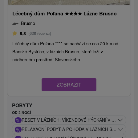
Léčebný dům Poľana
★
★
★
★
Lázně Brusno
Brusno
8,8
(638 recenzí)
Léčebný dům Poľana **** se nachází se cca 20 km od
Banské Bystrice, v lázních Brusno, které leží v
nádherném prostředí Slovenského...
ZOBRAZIT
POBYTY
OD 2 NOCÍ
%
RESET V LÁZNÍCH: VÍKENDOVÉ HÝČKÁNÍ V CARACALLA
%
RELAXAČNÍ POBYT A POHODA V LÁZNÍCH SE SLEVOU 2