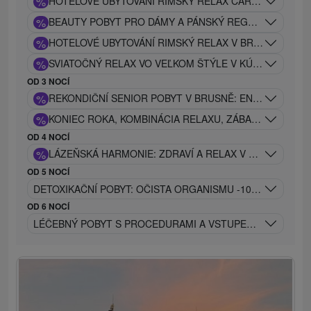
%
HOTELOVÉ UBYTOVÁNÍ ŘÍMSKÝ RELAX CARACALLA SAUN
%
BEAUTY POBYT PRO DÁMY A PÁNSKÝ REGENERAČNÍ P
%
HOTELOVÉ UBYTOVÁNÍ RIMSKÝ RELAX V BRUSNĚ: CAR
%
SVIATOČNÝ RELAX VO VEĽKOM ŠTÝLE V KÚPEĽOCH CAR
OD 3 NOCÍ
%
REKONDIČNÍ SENIOR POBYT V BRUSNĚ: ENERGIE A ÚLE
%
KONIEC ROKA, KOMBINÁCIA RELAXU, ZÁBAVY A ÚŽASN
OD 4 NOCÍ
%
LÁZEŇSKÁ HARMONIE: ZDRAVÍ A RELAX V SRDCI PŘÍR
OD 5 NOCÍ
DETOXIKAČNÍ POBYT: OČISTA ORGANISMU -10 PROCEDUR
OD 6 NOCÍ
LÉČEBNÝ POBYT S PROCEDURAMI A VSTUPEM DO REHABI