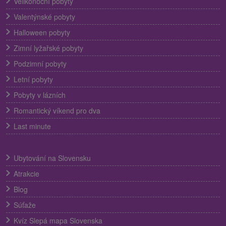
Velikonoční pobyty
Valentýnské pobyty
Halloween pobyty
Zimní lyžařské pobyty
Podzimní pobyty
Letní pobyty
Pobyty v lázních
Romantický víkend pro dva
Last minute
Ubytování na Slovensku
Atrakcie
Blog
Súťaže
Kvíz Slepá mapa Slovenska