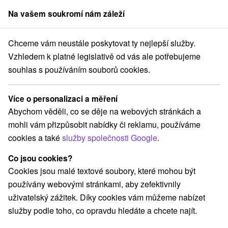
Na vašem soukromí nám záleží
člen skupiny
Sorger
Chceme vám neustále poskytovat ty nejlepší služby.
Hotely na Slovensku
Horehronie
Vzhledem k platné legislativě od vás ale potřebujeme
souhlas s používáním souborů cookies.
Hotely Horehronie
Více o personalizaci a měření
Kategorie
Abychom věděli, co se děje na webových stránkách a
mohli vám přizpůsobit nabídky či reklamu, používáme
Všechny kategorie
Hotely na Slovensku
(11)
cookies a také
služby společnosti Google
.
Hotely s bazénem
Wellness hotely na Slovensku
(3)
(2)
Historické hotely
(1)
Co jsou cookies?
Cookies jsou malé textové soubory, které mohou být
používány webovými stránkami, aby zefektivnily
Vyberte lokalitu nebo termín
uživatelský zážitek. Díky cookies vám můžeme nabízet
služby podle toho, co opravdu hledáte a chcete najít.
Nejprodávanější