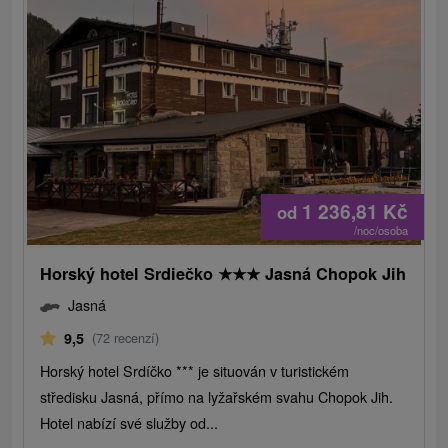
1 236,81
Kč
od
/noc/osoba
Horský hotel Srdiečko
★
★
★
Jasná Chopok Jih
Jasná
9,5
(72 recenzí)
Horský hotel Srdíčko *** je situován v turistickém
středisku Jasná, přímo na lyžařském svahu Chopok Jih.
Hotel nabízí své služby od...