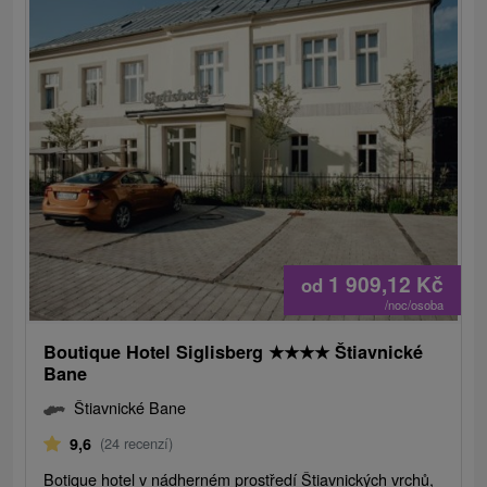
1 909,12
Kč
od
/noc/osoba
Boutique Hotel Siglisberg
★
★
★
★
Štiavnické
Bane
Štiavnické Bane
9,6
(24 recenzí)
Botique hotel v nádherném prostředí Štiavnických vrchů,