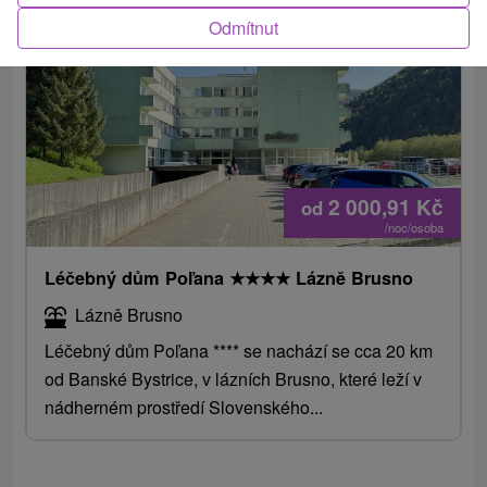
Odmítnut
2.
2 000,91
Kč
od
/noc/osoba
Léčebný dům Poľana
★
★
★
★
Lázně Brusno
Lázně Brusno
Léčebný dům Poľana **** se nachází se cca 20 km
od Banské Bystrice, v lázních Brusno, které leží v
nádherném prostředí Slovenského...