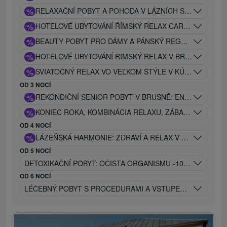
%
RELAXAČNÍ POBYT A POHODA V LÁZNÍCH SE SLEVOU 2
%
HOTELOVÉ UBYTOVÁNÍ ŘÍMSKÝ RELAX CARACALLA SAUN
%
BEAUTY POBYT PRO DÁMY A PÁNSKÝ REGENERAČNÍ P
%
HOTELOVÉ UBYTOVÁNÍ RIMSKÝ RELAX V BRUSNĚ: CAR
%
SVIATOČNÝ RELAX VO VEĽKOM ŠTÝLE V KÚPEĽOCH CAR
OD 3 NOCÍ
%
REKONDIČNÍ SENIOR POBYT V BRUSNĚ: ENERGIE A ÚLE
%
KONIEC ROKA, KOMBINÁCIA RELAXU, ZÁBAVY A ÚŽASN
OD 4 NOCÍ
%
LÁZEŇSKÁ HARMONIE: ZDRAVÍ A RELAX V SRDCI PŘÍR
OD 5 NOCÍ
DETOXIKAČNÍ POBYT: OČISTA ORGANISMU -10 PROCEDUR
OD 6 NOCÍ
LÉČEBNÝ POBYT S PROCEDURAMI A VSTUPEM DO REHABI