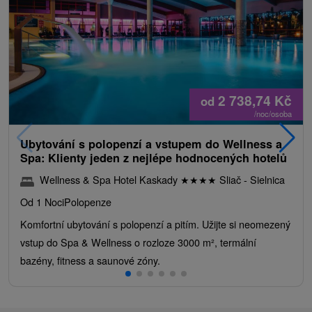
2 738,74
Kč
od
/noc/osoba
Ubytování s polopenzí a vstupem do Wellness a
Spa: Klienty jeden z nejlépe hodnocených hotelů
Wellness & Spa Hotel Kaskady
★
★
★
★
Sliač - Sielnica
Od 1 Noci
Polopenze
Komfortní ubytování s polopenzí a pitím. Užijte si neomezený
vstup do Spa & Wellness o rozloze 3000 m², termální
bazény, fitness a saunové zóny.