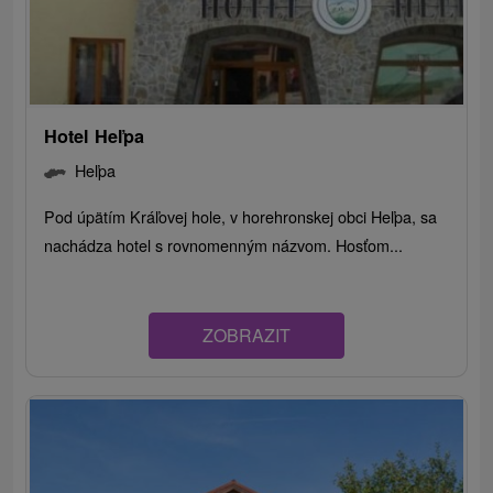
Hotel Heľpa
Heľpa
Pod úpätím Kráľovej hole, v horehronskej obci Heľpa, sa
nachádza hotel s rovnomenným názvom. Hosťom...
ZOBRAZIT