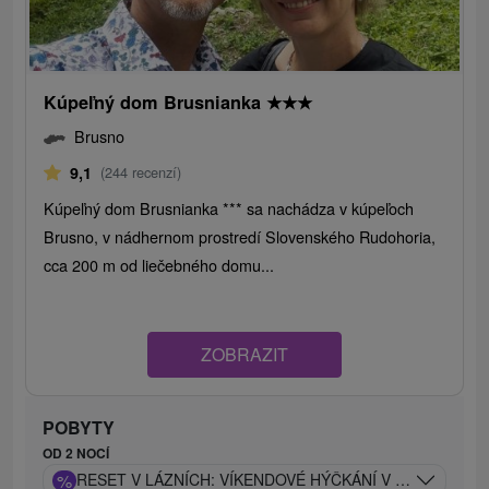
Kúpeľný dom Brusnianka
★
★
★
Brusno
9,1
(244 recenzí)
Kúpeľný dom Brusnianka *** sa nachádza v kúpeľoch
Brusno, v nádhernom prostredí Slovenského Rudohoria,
cca 200 m od liečebného domu...
ZOBRAZIT
POBYTY
OD 2 NOCÍ
%
RESET V LÁZNÍCH: VÍKENDOVÉ HÝČKÁNÍ V CARACALLA