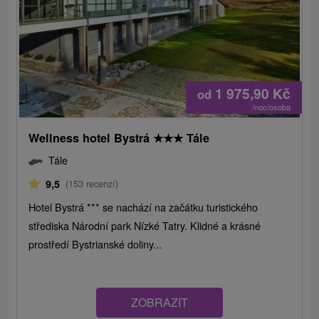
1 975,90
Kč
od
/noc/osoba
Wellness hotel Bystrá
★
★
★
Tále
Tále
9,5
(153 recenzí)
Hotel Bystrá *** se nachází na začátku turistického
střediska Národní park Nízké Tatry. Klidné a krásné
prostředí Bystrianské doliny...
ZOBRAZIT