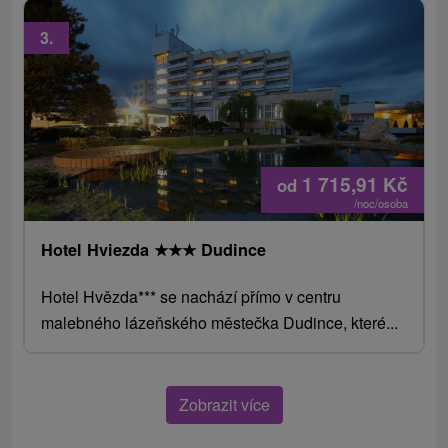
3.
1 715,91
Kč
od
/noc/osoba
Hotel Hviezda
★
★
★
Dudince
Hotel Hvězda*** se nachází přímo v centru
malebného lázeňského městečka Dudince, které...
Zobrazit více