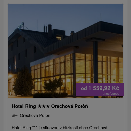
1 559,92
Kč
od
/noc/osoba
Hotel Ring
★
★
★
Orechová Potôň
Orechová Potôň
Hotel Ring *** je situován v blízkosti obce Orechová