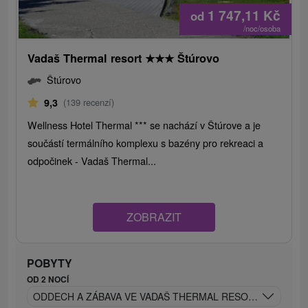
1 747,11
Kč
od
/noc/osoba
Vadaš Thermal resort
★
★
★
Štúrovo
Štúrovo
9,3
(139 recenzí)
Wellness Hotel Thermal *** se nachází v Štúrove a je
součástí termálního komplexu s bazény pro rekreaci a
odpočinek - Vadaš Thermal...
ZOBRAZIT
POBYTY
OD 2 NOCÍ
ODDECH A ZÁBAVA VE VADAŠ THERMAL RESORT: POBYT P