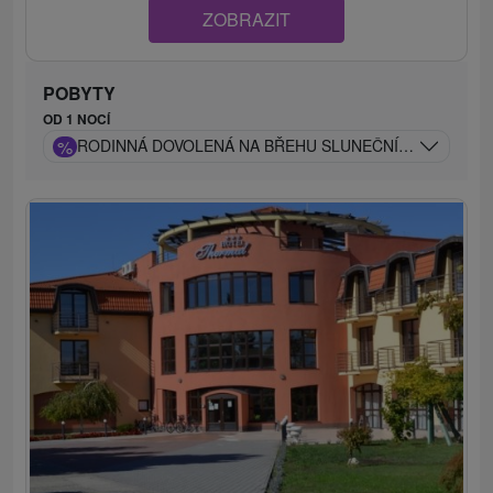
ZOBRAZIT
POBYTY
OD 1 NOCÍ
%
RODINNÁ DOVOLENÁ NA BŘEHU SLUNEČNÍCH JEZER S