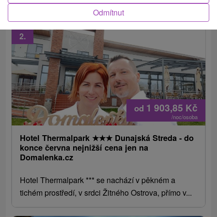
Odmítnut
2.
1 903,85
Kč
od
/noc/osoba
Hotel Thermalpark
★
★
★
Dunajská Streda - do
konce června nejnižší cena jen na
Domalenka.cz
Hotel Thermalpark *** se nachází v pěkném a
tichém prostředí, v srdci Žitného Ostrova, přímo v...