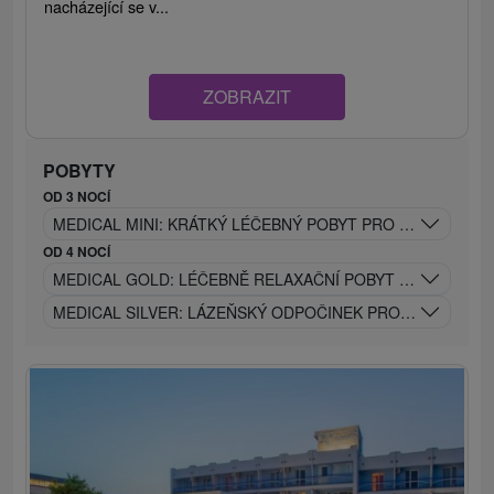
nacházející se v...
ZOBRAZIT
POBYTY
OD 3 NOCÍ
MEDICAL MINI: KRÁTKÝ LÉČEBNÝ POBYT PRO VELKOU RE
OD 4 NOCÍ
MEDICAL GOLD: LÉČEBNĚ RELAXAČNÍ POBYT PRO TĚLO I 
MEDICAL SILVER: LÁZEŇSKÝ ODPOČINEK PRO ZDRAVĚJŠÍ 