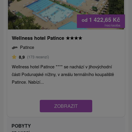
1 422,65
Kč
od
/noc/osoba
Wellness hotel Patince
★
★
★
★
Patince
8,9
(173 recenzí)
Wellness hotel Patince **** se nachází v jihovýchodní
části Podunajské nížiny, v areálu termálního koupaliště
Patince. Nabízí...
ZOBRAZIT
POBYTY