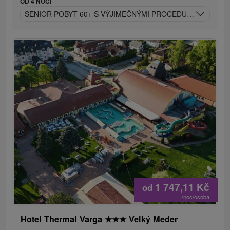
OD 4 NOCÍ
SENIOR POBYT 60+ S VÝJIMEČNÝMI PROCEDURAMI A BL
1 747,11
Kč
od
/noc/osoba
Hotel Thermal Varga
★
★
★
Velký Meder