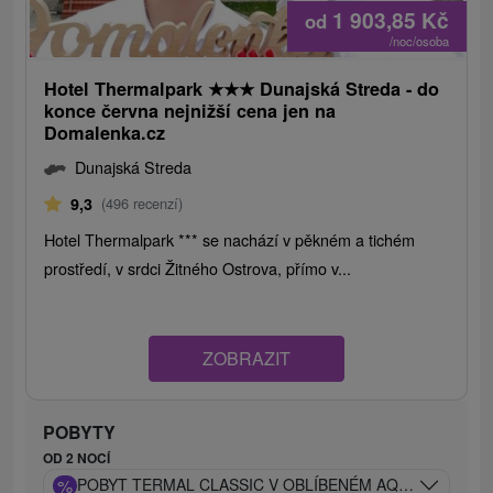
1 903,85
Kč
od
/noc/osoba
Hotel Thermalpark
★
★
★
Dunajská Streda - do
konce června nejnižší cena jen na
Domalenka.cz
Dunajská Streda
9,3
(496 recenzí)
Hotel Thermalpark *** se nachází v pěkném a tichém
prostředí, v srdci Žitného Ostrova, přímo v...
ZOBRAZIT
POBYTY
OD 2 NOCÍ
%
POBYT TERMAL CLASSIC V OBLÍBENÉM AQUAPARKU