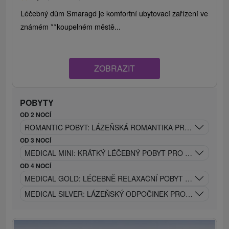
Léčebný dům Smaragd je komfortní ubytovací zařízení ve
známém **koupelném městě...
ZOBRAZIT
POBYTY
OD 2 NOCÍ
ROMANTIC POBYT: LÁZEŇSKÁ ROMANTIKA PRO DVA
OD 3 NOCÍ
MEDICAL MINI: KRÁTKÝ LÉČEBNÝ POBYT PRO VELKOU RE
OD 4 NOCÍ
MEDICAL GOLD: LÉČEBNĚ RELAXAČNÍ POBYT PRO TĚLO I 
MEDICAL SILVER: LÁZEŇSKÝ ODPOČINEK PRO ZDRAVĚJŠÍ 