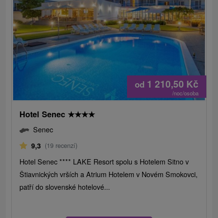
1 210,50
Kč
od
/noc/osoba
Hotel Senec
★
★
★
★
Senec
9,3
(19 recenzí)
Hotel Senec **** LAKE Resort spolu s Hotelem Sitno v
Štiavnických vrších a Atrium Hotelem v Novém Smokovci,
patří do slovenské hotelové...