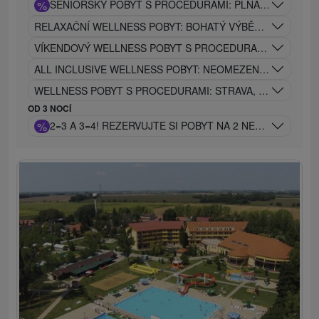
%
SENIORSKÝ POBYT S PROCEDURAMI: PLNÁ PENZE, BAZ
RELAXAČNÍ WELLNESS POBYT: BOHATÝ VÝBĚR PROCEDUR
VÍKENDOVÝ WELLNESS POBYT S PROCEDURAMI: VOLNÝ V
ALL INCLUSIVE WELLNESS POBYT: NEOMEZENÝ RELAX, ST
WELLNESS POBYT S PROCEDURAMI: STRAVA, BAZÉNY A P
OD 3 NOCÍ
%
2=3 A 3=4! REZERVUJTE SI POBYT NA 2 NEBO 3 NOCI 