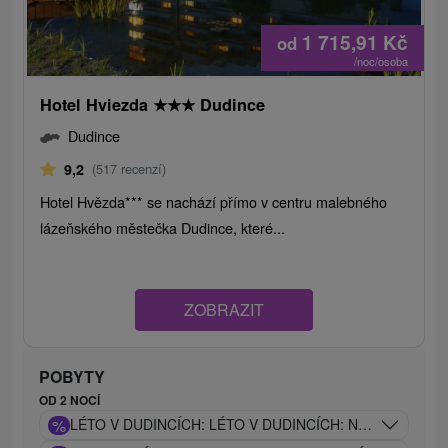
1 715,91
Kč
od
/noc/osoba
Hotel Hviezda
★
★
★
Dudince
Dudince
9,2
(517 recenzí)
Hotel Hvězda*** se nachází přímo v centru malebného
lázeňského městečka Dudince, které...
ZOBRAZIT
POBYTY
OD 2 NOCÍ
%
LÉTO V DUDINCÍCH: LÉTO V DUDINCÍCH: NEOMEZENÝ