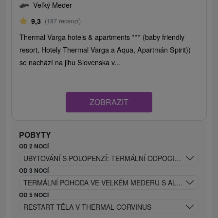
Veľký Meder
9,3
(187 recenzí)
Thermal Varga hotels & apartments *** (baby friendly
resort, Hotely Thermal Varga a Aqua, Apartmán Spirit))
se nachází na jihu Slovenska v...
ZOBRAZIT
POBYTY
OD 2 NOCÍ
UBYTOVÁNÍ S POLOPENZÍ: TERMÁLNÍ ODPOČINEK & AQUA
OD 3 NOCÍ
TERMÁLNÍ POHODA VE VELKÉM MEDERU S ALL INCLUSIVE
OD 5 NOCÍ
RESTART TĚLA V THERMAL CORVINUS