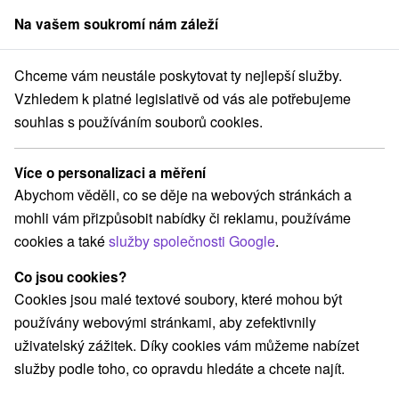
Na vašem soukromí nám záleží
člen skupiny
Sorger
Chceme vám neustále poskytovat ty nejlepší služby.
Hotely na Slovensku
Južné Slovensko
Vzhledem k platné legislativě od vás ale potřebujeme
souhlas s používáním souborů cookies.
Hotely Južné Slovensko
Více o personalizaci a měření
Kategorie
Abychom věděli, co se děje na webových stránkách a
mohli vám přizpůsobit nabídky či reklamu, používáme
Všechny kategorie
Hotely na Slovensku
(32)
cookies a také
služby společnosti Google
.
Hotely s bazénem
(11)
Wellness hotely na Slovensku
(11)
Co jsou cookies?
Hotely na Slovensku pro rodiny s dětmi
(9)
Cookies jsou malé textové soubory, které mohou být
Historické hotely
Hotely s termálním bazénem
(1)
(8)
používány webovými stránkami, aby zefektivnily
uživatelský zážitek. Díky cookies vám můžeme nabízet
služby podle toho, co opravdu hledáte a chcete najít.
Vyberte lokalitu nebo termín