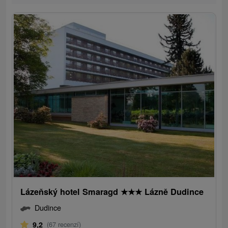
Lázeňský hotel Smaragd
★
★
★
Lázně Dudince
Dudince
9,2
(67 recenzí)