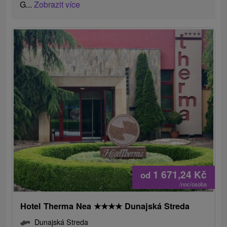
G...
Zobrazit více
1 671,24
Kč
od
/noc/osoba
Hotel Therma Nea
★
★
★
★
Dunajská Streda
Dunajská Streda