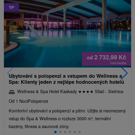
TIP
2 732,98
Kč
od
/noc/osoba
Ubytování s polopenzí a vstupem do Wellness a
Spa: Klienty jeden z nejlépe hodnocených hotelů
Wellness & Spa Hotel Kaskady
★
★
★
★
Sliač - Sielnica
Od 1 Noci
Polopenze
Komfortní ubytování s polopenzí a pitím. Užijte si neomezený
vstup do Spa & Wellness o rozloze 3000 m², termální
bazény, fitness a saunové zóny.