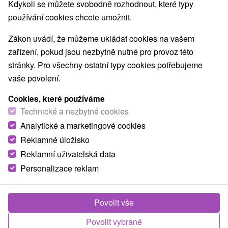
Kdykoli se můžete svobodně rozhodnout, které typy
Nejprodávanější
používání cookies chcete umožnit.
Zákon uvádí, že můžeme ukládat cookies na vašem
1.
zařízení, pokud jsou nezbytně nutné pro provoz této
stránky. Pro všechny ostatní typy cookies potřebujeme
vaše povolení.
Cookies, které používáme
Technické a nezbytné cookies
1 979,98
Kč
od
Analytické a marketingové cookies
/noc/osoba
Reklamné úložisko
Reklamní uživatelská data
Hotel Elenka
★
★
★
Veľký Meder
Personalizace reklam
Hotel Elenka *** v bezprostřední blízkosti
oblíbeného termálního koupaliště Thermal
Povolit vše
Corvinus ve Velkém Mederu, je ideálním místem
pro...
Povolit vybrané