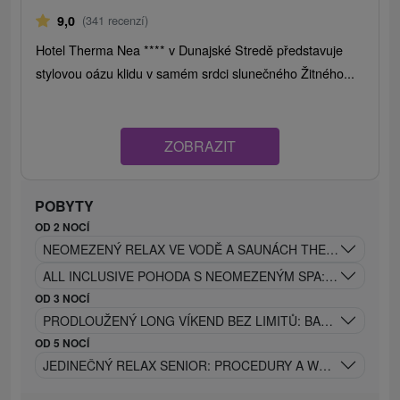
9,0
(341 recenzí)
Hotel Therma Nea **** v Dunajské Stredě představuje
stylovou oázu klidu v samém srdci slunečného Žitného...
ZOBRAZIT
POBYTY
OD 2 NOCÍ
NEOMEZENÝ RELAX VE VODĚ A SAUNÁCH THERMALPARKU:
ALL INCLUSIVE POHODA S NEOMEZENÝM SPA: TERMÁLNÍ
OD 3 NOCÍ
PRODLOUŽENÝ LONG VÍKEND BEZ LIMITŮ: BAZÉNY, SAUN
OD 5 NOCÍ
JEDINEČNÝ RELAX SENIOR: PROCEDURY A WELLNESS BE