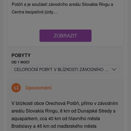
Potôň a je součástí závodního areálu Slovakia Ringu a
Centra bezpečné jízdy....
ZOBRAZIT
POBYTY
OD 1 NOCÍ
CELOROČNÍ POBYT V BLÍZKOSTI ZÁVODNÍHO OKRUHU SL
Upozornění
V blízkosti obce Orechová Potôň, přímo v závodním
areálu Slovakia Ringu, 8 km od Dunajské Stredy s
aquaparkem, cca 40 km od hlavního města
Bratislavy a 45 km od maďarského města