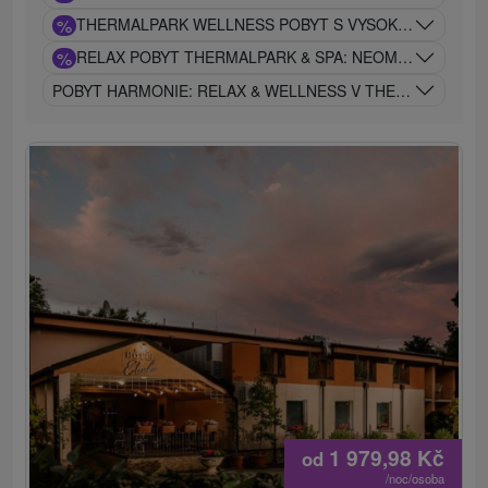
%
THERMALPARK WELLNESS POBYT S VYSOKOU KVALITO
%
RELAX POBYT THERMALPARK & ​​SPA: NEOMEZENÝM V
POBYT HARMONIE: RELAX & WELLNESS V THERMALPARK
1 979,98
Kč
od
/noc/osoba