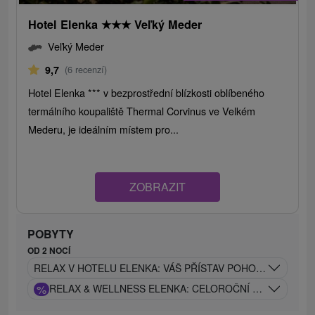
Hotel Elenka
★
★
★
Veľký Meder
Veľký Meder
9,7
(6 recenzí)
Hotel Elenka *** v bezprostřední blízkosti oblíbeného
termálního koupaliště Thermal Corvinus ve Velkém
Mederu, je ideálním místem pro...
ZOBRAZIT
POBYTY
OD 2 NOCÍ
RELAX V HOTELU ELENKA: VÁŠ PŘÍSTAV POHODY V KAŽD
%
RELAX & WELLNESS ELENKA: CELOROČNÍ ODPOČINEK