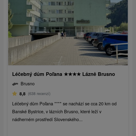
Léčebný dům Poľana
★
★
★
★
Lázně Brusno
Brusno
8,8
(638 recenzí)
Léčebný dům Poľana **** se nachází se cca 20 km od
Banské Bystrice, v lázních Brusno, které leží v
nádherném prostředí Slovenského...