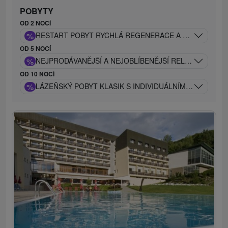
POBYTY
OD 2 NOCÍ
%
RESTART POBYT RYCHLÁ REGENERACE A PREVENCE JI
OD 5 NOCÍ
%
NEJPRODÁVANĚJŠÍ A NEJOBLÍBENĚJŠÍ RELAX POBYT: D
OD 10 NOCÍ
%
LÁZEŇSKÝ POBYT KLASIK S INDIVIDUÁLNÍM A ODBORN