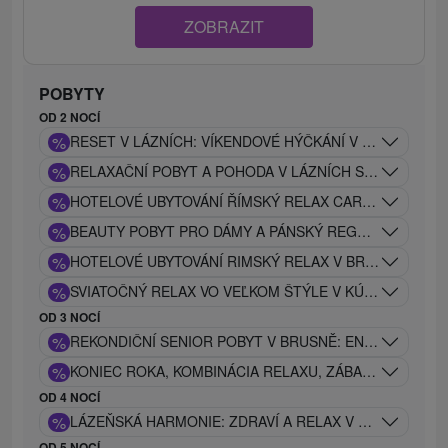
ZOBRAZIT
POBYTY
OD 2 NOCÍ
%
RESET V LÁZNÍCH: VÍKENDOVÉ HÝČKÁNÍ V CARACALLA
%
RELAXAČNÍ POBYT A POHODA V LÁZNÍCH SE SLEVOU 2
%
HOTELOVÉ UBYTOVÁNÍ ŘÍMSKÝ RELAX CARACALLA SAUN
%
BEAUTY POBYT PRO DÁMY A PÁNSKÝ REGENERAČNÍ P
%
HOTELOVÉ UBYTOVÁNÍ RIMSKÝ RELAX V BRUSNĚ: CAR
%
SVIATOČNÝ RELAX VO VEĽKOM ŠTÝLE V KÚPEĽOCH CAR
OD 3 NOCÍ
%
REKONDIČNÍ SENIOR POBYT V BRUSNĚ: ENERGIE A ÚLE
%
KONIEC ROKA, KOMBINÁCIA RELAXU, ZÁBAVY A ÚŽASN
OD 4 NOCÍ
%
LÁZEŇSKÁ HARMONIE: ZDRAVÍ A RELAX V SRDCI PŘÍR
OD 5 NOCÍ