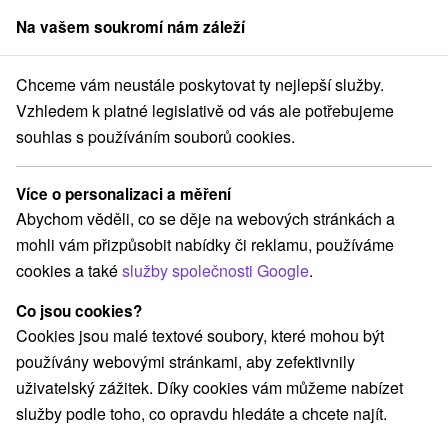
Na vašem soukromí nám záleží
člen skupiny
Sorger
Chceme vám neustále poskytovat ty nejlepší služby.
Hotely na Slovensku
Kremnické vrchy
Vzhledem k platné legislativě od vás ale potřebujeme
souhlas s používáním souborů cookies.
Hotely Kremnické vrchy
Více o personalizaci a měření
Kategorie
Abychom věděli, co se děje na webových stránkách a
mohli vám přizpůsobit nabídky či reklamu, používáme
Všechny kategorie
Hotely na Slovensku
(12)
cookies a také
služby společnosti Google
.
Hotely s bazénem
Wellness hotely na Slovensku
(6)
(4)
Hotely na Slovensku pro rodiny s dětmi
(3)
Co jsou cookies?
Historické hotely
Hotely s termálním bazénem
(1)
(4)
Cookies jsou malé textové soubory, které mohou být
používány webovými stránkami, aby zefektivnily
uživatelský zážitek. Díky cookies vám můžeme nabízet
Vyberte lokalitu nebo termín
služby podle toho, co opravdu hledáte a chcete najít.