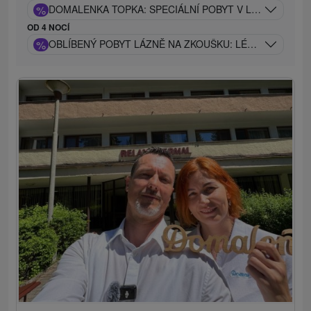
%
DOMALENKA TOPKA: SPECIÁLNÍ POBYT V LÁZNÍCH V S
OD 4 NOCÍ
%
OBLÍBENÝ POBYT LÁZNĚ NA ZKOUŠKU: LÉČEBNÝ POBY