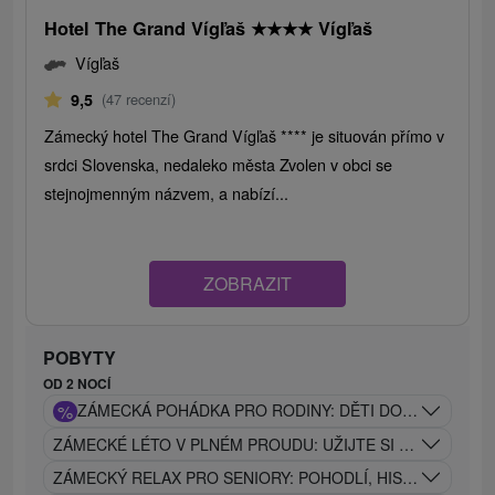
Hotel The Grand Vígľaš
★
★
★
★
Vígľaš
Vígľaš
9,5
(47 recenzí)
Zámecký hotel The Grand Vígľaš **** je situován přímo v
srdci Slovenska, nedaleko města Zvolen v obci se
stejnojmenným názvem, a nabízí...
ZOBRAZIT
POBYTY
OD 2 NOCÍ
%
ZÁMECKÁ POHÁDKA PRO RODINY: DĚTI DO 12 LET ZCE
ZÁMECKÉ LÉTO V PLNÉM PROUDU: UŽIJTE SI VEČERY NA 
ZÁMECKÝ RELAX PRO SENIORY: POHODLÍ, HISTORIE A WE