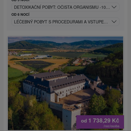
DETOXIKAČNÍ POBYT: OČISTA ORGANISMU -10 PROCEDUR
OD 6 NOCÍ
LÉČEBNÝ POBYT S PROCEDURAMI A VSTUPEM DO REHABI
1 738,29
Kč
od
/noc/osoba