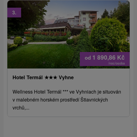
3.
1 890,86
Kč
od
/noc/osoba
Hotel Termál
★
★
★
Vyhne
Wellness Hotel Termál *** ve Vyhniach je situován
v malebném horském prostředí Štiavnických
vrchů,...