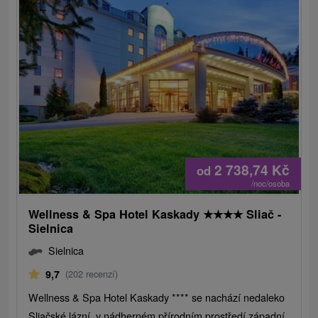
2 738,74
Kč
od
/noc/osoba
Wellness & Spa Hotel Kaskady
★
★
★
★
Sliač -
Sielnica
Sielnica
9,7
(202 recenzí)
Wellness & Spa Hotel Kaskady **** se nachází nedaleko
Sliačské lázní, v nádherném přírodním prostředí západní