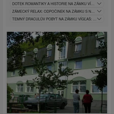
DOTEK ROMANTIKY A HISTORIE NA ZÁMKU VÍGĽAŠ
ZÁMECKÝ RELAX: ODPOČINEK NA ZÁMKU S NÁDECHEM MI
TEMNÝ DRACULŮV POBYT NA ZÁMKU VÍGĽAŠ: ZÁŽITEK JE