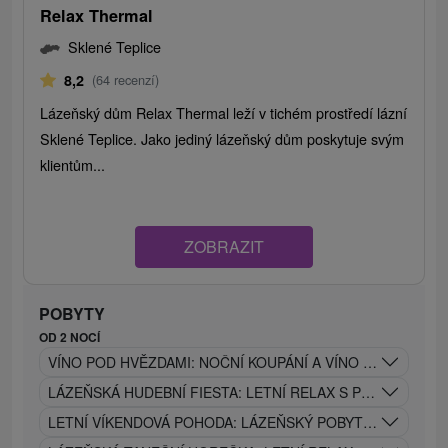
Relax Thermal
Sklené Teplice
8,2
(64 recenzí)
Lázeňský dům Relax Thermal leží v tichém prostředí lázní
Sklené Teplice. Jako jediný lázeňský dům poskytuje svým
klientům...
ZOBRAZIT
POBYTY
OD 2 NOCÍ
VÍNO POD HVĚZDAMI: NOČNÍ KOUPÁNÍ A VÍNO POD HVĚ
LÁZEŇSKÁ HUDEBNÍ FIESTA: LETNÍ RELAX S PROCEDUR
LETNÍ VÍKENDOVÁ POHODA: LÁZEŇSKÝ POBYT S WELLNES