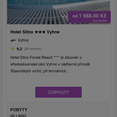
1 988,40
Kč
od
/noc/osoba
Hotel Sitno
★
★
★
Vyhne
Vyhne
9,2
(28 recenzí)
Hotel Sitno Forest Resort **** je situován v
středoslovenské obci Vyhne v nádherné přírodě
Štiavnických vrchů, při termálních...
ZOBRAZIT
POBYTY
OD 1 NOCÍ