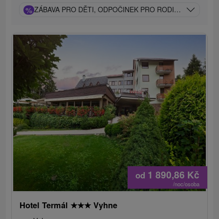
%
ZÁBAVA PRO DĚTI, ODPOČINEK PRO RODIČE: POBYT P
1 890,86
Kč
od
/noc/osoba
Hotel Termál
★
★
★
Vyhne