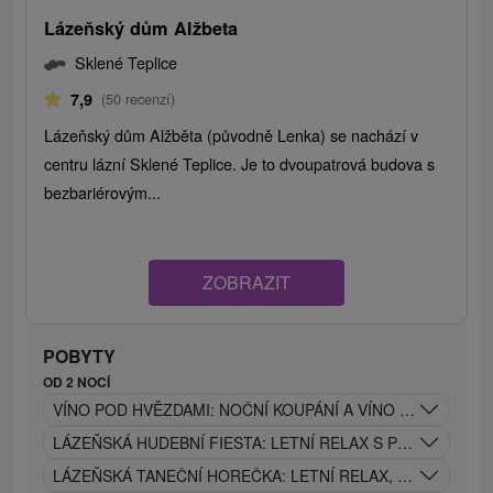
Lázeňský dům Alžbeta
Sklené Teplice
7,9
(50 recenzí)
Lázeňský dům Alžběta (původně Lenka) se nachází v
centru lázní Sklené Teplice. Je to dvoupatrová budova s ​​
bezbariérovým...
ZOBRAZIT
POBYTY
OD 2 NOCÍ
VÍNO POD HVĚZDAMI: NOČNÍ KOUPÁNÍ A VÍNO POD HVĚ
LÁZEŇSKÁ HUDEBNÍ FIESTA: LETNÍ RELAX S PROCEDUR
LÁZEŇSKÁ TANEČNÍ HOREČKA: LETNÍ RELAX, LÉČIVÉ P