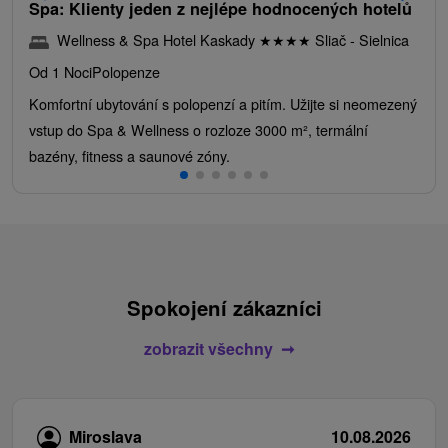
Spa: Klienty jeden z nejlépe hodnocených hotelů
Wellness & Spa Hotel Kaskady
★
★
★
★
Sliač - Sielnica
Od 1 Noci
Polopenze
Komfortní ubytování s polopenzí a pitím. Užijte si neomezený
vstup do Spa & Wellness o rozloze 3000 m², termální
bazény, fitness a saunové zóny.
Spokojení zákazníci
zobrazit všechny
Miroslava
10.08.2026