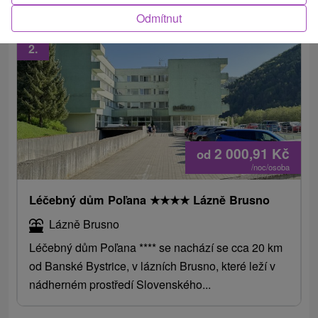
Odmítnut
2.
2 000,91
Kč
od
/noc/osoba
Léčebný dům Poľana
★
★
★
★
Lázně Brusno
Lázně Brusno
Léčebný dům Poľana **** se nachází se cca 20 km
od Banské Bystrice, v lázních Brusno, které leží v
nádherném prostředí Slovenského...