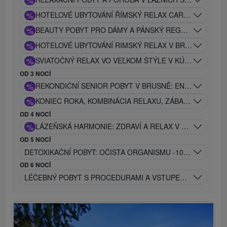
%
%
HOTELOVÉ UBYTOVÁNÍ ŘÍMSKÝ RELAX CARACALLA SAUN
%
BEAUTY POBYT PRO DÁMY A PÁNSKÝ REGENERAČNÍ P
%
HOTELOVÉ UBYTOVÁNÍ RIMSKÝ RELAX V BRUSNĚ: CAR
%
SVIATOČNÝ RELAX VO VEĽKOM ŠTÝLE V KÚPEĽOCH CAR
OD 3 NOCÍ
%
REKONDIČNÍ SENIOR POBYT V BRUSNĚ: ENERGIE A ÚLE
%
KONIEC ROKA, KOMBINÁCIA RELAXU, ZÁBAVY A ÚŽASN
OD 4 NOCÍ
%
LÁZEŇSKÁ HARMONIE: ZDRAVÍ A RELAX V SRDCI PŘÍR
OD 5 NOCÍ
DETOXIKAČNÍ POBYT: OČISTA ORGANISMU -10 PROCEDUR
OD 6 NOCÍ
LÉČEBNÝ POBYT S PROCEDURAMI A VSTUPEM DO REHABI