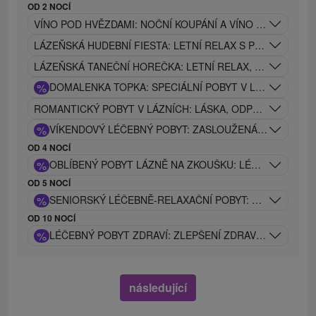
OD 2 NOCÍ
VÍNO POD HVĚZDAMI: NOČNÍ KOUPÁNÍ A VÍNO POD HVĚ
LÁZEŇSKÁ HUDEBNÍ FIESTA: LETNÍ RELAX S PROCEDUR
LÁZEŇSKÁ TANEČNÍ HOREČKA: LETNÍ RELAX, LÉČIVÉ P
%
DOMALENKA TOPKA: SPECIÁLNÍ POBYT V LÁZNÍCH V S
ROMANTICKÝ POBYT V LÁZNÍCH: LÁSKA, ODPOČINEK A 
%
VÍKENDOVÝ LÉČEBNÝ POBYT: ZASLOUŽENÁ REGENERA
OD 4 NOCÍ
%
OBLÍBENÝ POBYT LÁZNĚ NA ZKOUŠKU: LÉČEBNÝ POBY
OD 5 NOCÍ
%
SENIORSKÝ LÉČEBNĚ-RELAXAČNÍ POBYT: ZLATÉ DNY Z
OD 10 NOCÍ
%
LÉČEBNÝ POBYT ZDRAVÍ: ZLEPŠENÍ ZDRAVOTNÍHO STA
následující