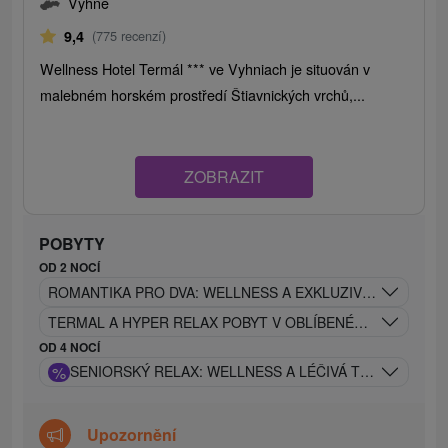
Vyhne
9,4
(775 recenzí)
Wellness Hotel Termál *** ve Vyhniach je situován v
malebném horském prostředí Štiavnických vrchů,...
ZOBRAZIT
POBYTY
OD 2 NOCÍ
ROMANTIKA PRO DVA: WELLNESS A EXKLUZIVNÍ BONUSY 
TERMAL A HYPER RELAX POBYT V OBLÍBENÉM HOTELU V
OD 4 NOCÍ
%
SENIORSKÝ RELAX: WELLNESS A LÉČIVÁ TERMÁLNÍ VO
Upozornění