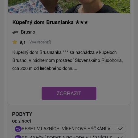
Kúpeľný dom Brusnianka
★
★
★
Brusno
9,1
(244 recenzí)
Kúpeľný dom Brusnianka *** sa nachádza v kúpeľoch
Brusno, v nádhernom prostredí Slovenského Rudohoria,
cca 200 m od liečebného domu...
ZOBRAZIT
POBYTY
OD 2 NOCÍ
%
RESET V LÁZNÍCH: VÍKENDOVÉ HÝČKÁNÍ V CARACALLA
RELAXAČNÍ POBYT A POHODA V LÁZNÍCH SE SLEVOU 2