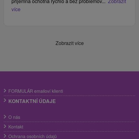
prijemna ochotna rychlo a bez problemov...
Zobrazit
více
Zobrazit více
FORMULÁR emailoví klienti
KONTAKTNÍ ÚDAJE
O nás
Kontakt
Ochrana osobních údajů