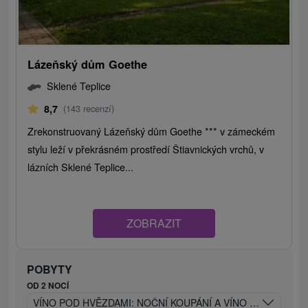
Lázeňský dům Goethe
Sklené Teplice
8,7
(143 recenzí)
Zrekonstruovaný Lázeňský dům Goethe *** v zámeckém
stylu leží v překrásném prostředí Štiavnických vrchů, v
lázních Sklené Teplice...
ZOBRAZIT
POBYTY
OD 2 NOCÍ
VÍNO POD HVĚZDAMI: NOČNÍ KOUPÁNÍ A VÍNO POD HVĚ