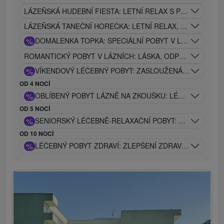
LÁZEŇSKÁ HUDEBNÍ FIESTA: LETNÍ RELAX S PROCEDUR
LÁZEŇSKÁ TANEČNÍ HOREČKA: LETNÍ RELAX, LÉČIVÉ P
%
DOMALENKA TOPKA: SPECIÁLNÍ POBYT V LÁZNÍCH V S
ROMANTICKÝ POBYT V LÁZNÍCH: LÁSKA, ODPOČINEK A 
%
VÍKENDOVÝ LÉČEBNÝ POBYT: ZASLOUŽENÁ REGENERA
OD 4 NOCÍ
%
OBLÍBENÝ POBYT LÁZNĚ NA ZKOUŠKU: LÉČEBNÝ POBY
OD 5 NOCÍ
%
SENIORSKÝ LÉČEBNĚ-RELAXAČNÍ POBYT: ZLATÉ DNY Z
OD 10 NOCÍ
%
LÉČEBNÝ POBYT ZDRAVÍ: ZLEPŠENÍ ZDRAVOTNÍHO STA