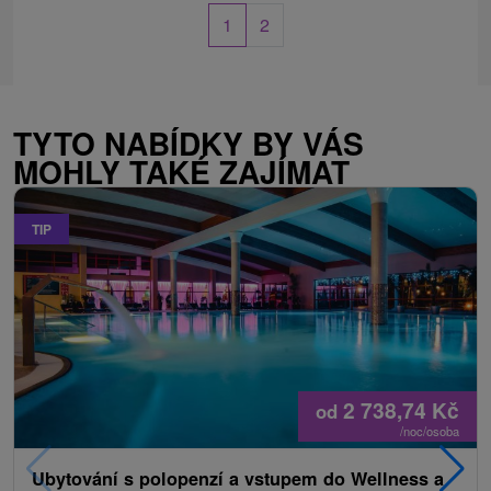
1
2
TYTO NABÍDKY BY VÁS
MOHLY TAKÉ ZAJÍMAT
TIP
2 738,74
Kč
od
/noc/osoba
Ubytování s polopenzí a vstupem do Wellness a