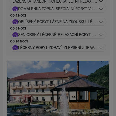
LÁZEŇSKÁ TANEČNÍ HOREČKA: LETNÍ RELAX, LÉČIVÉ P
%
DOMALENKA TOPKA: SPECIÁLNÍ POBYT V LÁZNÍCH V S
OD 4 NOCÍ
%
OBLÍBENÝ POBYT LÁZNĚ NA ZKOUŠKU: LÉČEBNÝ POBY
OD 5 NOCÍ
%
SENIORSKÝ LÉČEBNĚ-RELAXAČNÍ POBYT: ZLATÉ DNY Z
OD 10 NOCÍ
%
LÉČEBNÝ POBYT ZDRAVÍ: ZLEPŠENÍ ZDRAVOTNÍHO STA