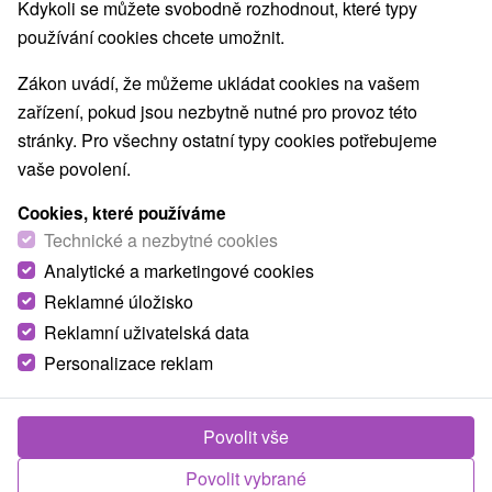
Nejprodávanější
Kdykoli se můžete svobodně rozhodnout, které typy
používání cookies chcete umožnit.
1.
Zákon uvádí, že můžeme ukládat cookies na vašem
zařízení, pokud jsou nezbytně nutné pro provoz této
stránky. Pro všechny ostatní typy cookies potřebujeme
vaše povolení.
Cookies, které používáme
1 600,73
Kč
od
Technické a nezbytné cookies
/noc/osoba
Analytické a marketingové cookies
Reklamné úložisko
Kúpeľný dom Brusnianka
★
★
★
Reklamní uživatelská data
Lázně Brusno
Personalizace reklam
Kúpeľný dom Brusnianka *** sa nachádza v
kúpeľoch Brusno, v nádhernom prostredí
Povolit vše
Slovenského Rudohoria, cca 200 m od liečebného
domu...
Povolit vybrané