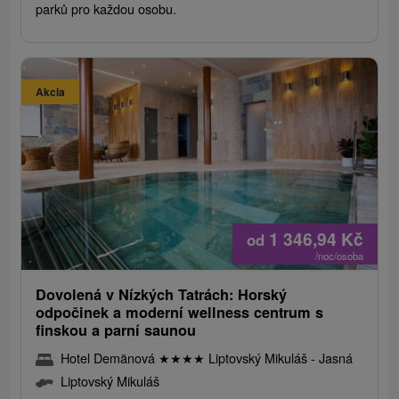
parků pro každou osobu.
Akcia
1 346,94
Kč
od
/noc/osoba
Dovolená v Nízkých Tatrách: Horský
odpočinek a moderní wellness centrum s
finskou a parní saunou
Hotel Demänová
★
★
★
★
Liptovský Mikuláš - Jasná
Liptovský Mikuláš