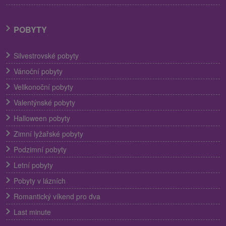
POBYTY
Silvestrovské pobyty
Vánoční pobyty
Velikonoční pobyty
Valentýnské pobyty
Halloween pobyty
Zimní lyžařské pobyty
Podzimní pobyty
Letní pobyty
Pobyty v lázních
Romantický víkend pro dva
Last minute