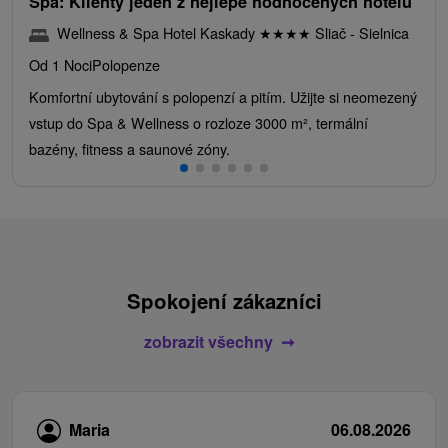
Spa: Klienty jeden z nejlépe hodnocených hotelů
Wellness & Spa Hotel Kaskady
★
★
★
★
Sliač - Sielnica
Od 1 Noci
Polopenze
Komfortní ubytování s polopenzí a pitím. Užijte si neomezený
vstup do Spa & Wellness o rozloze 3000 m², termální
bazény, fitness a saunové zóny.
Spokojení zákazníci
zobrazit všechny
Maria
06.08.2026