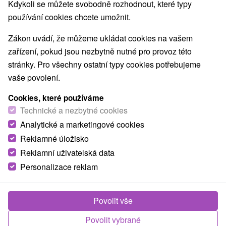
Nejprodávanější
Kdykoli se můžete svobodně rozhodnout, které typy
používání cookies chcete umožnit.
1.
Zákon uvádí, že můžeme ukládat cookies na vašem
zařízení, pokud jsou nezbytně nutné pro provoz této
stránky. Pro všechny ostatní typy cookies potřebujeme
vaše povolení.
Cookies, které používáme
2 087,01
Kč
od
Technické a nezbytné cookies
/noc/osoba
Analytické a marketingové cookies
Reklamné úložisko
Pobyt v horském hotelu s nádechem
francouzských Alp: Dokonalý odpočinek a
Reklamní uživatelská data
wellness zážitek pod Chopkem
Personalizace reklam
Hotel Ski & Wellness Residence Družba
★
★
★
★
Jasná
Od 21 Nocí
Polopenze
Povolit vše
Ubytování, polopenze a vstup do jednoho z
Povolit vybrané