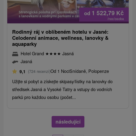
1 522,79
Kč
od
/noc/osoba
Rodinný ráj v oblíbeném hotelu v Jasné:
Celodenní animace, wellness, lanovky &
aquaparky
Hotel Grand
★
★
★
★
Jasná
Jasná
Od 1 Noci
Snídaně, Polopenze
9,1
(724 recenzí)
Užijte si pobyt a získejte skipasy/lístky na lanovky do
středisek Jasná a Vysoké Tatry a vstupy do vodních
parků pro každou osobu (počet...
následující