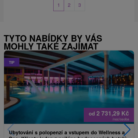
1
2
3
TYTO NABÍDKY BY VÁS
MOHLY TAKÉ ZAJÍMAT
TIP
2 731,29
Kč
od
/noc/osoba
Ubytování s polopenzí a vstupem do Wellness a