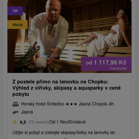
TIP
Akcia
1 117,96
Kč
od
/noc/osoba
Z postele přímo na lanovku na Chopku:
Výhled z vířivky, skipasy a aquaparky v ceně
pobytu
Horský hotel Srdiečko
★
★
★
Jasná Chopok Jih
Jasná
Od 1 Noci
Snídaně
9,5
(72 recenzí)
Užijte si pobyt a získejte skipasy/lístky na lanovky do