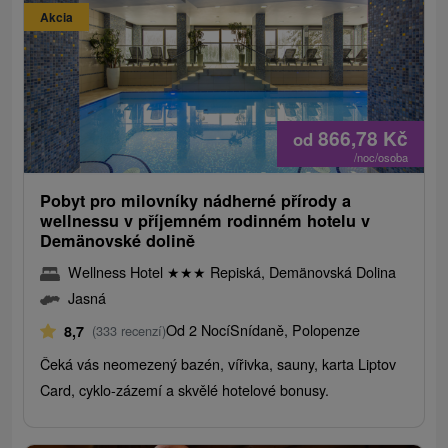
Akcia
866,78
Kč
od
/noc/osoba
Pobyt pro milovníky nádherné přírody a
wellnessu v příjemném rodinném hotelu v
Demänovské dolině
Wellness Hotel
★
★
★
Repiská, Demänovská Dolina
Jasná
Od 2 Nocí
Snídaně, Polopenze
8,7
(333 recenzí)
Čeká vás neomezený bazén, vířivka, sauny, karta Liptov
Card, cyklo-zázemí a skvělé hotelové bonusy.