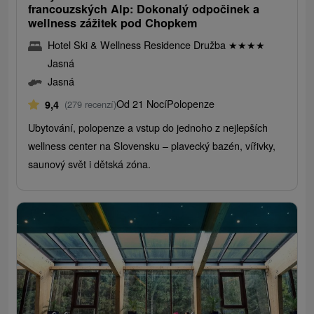
francouzských Alp: Dokonalý odpočinek a
wellness zážitek pod Chopkem
Hotel Ski & Wellness Residence Družba
★
★
★
★
Jasná
Jasná
Od 21 Nocí
Polopenze
9,4
(279 recenzí)
Ubytování, polopenze a vstup do jednoho z nejlepších
wellness center na Slovensku – plavecký bazén, vířivky,
saunový svět i dětská zóna.