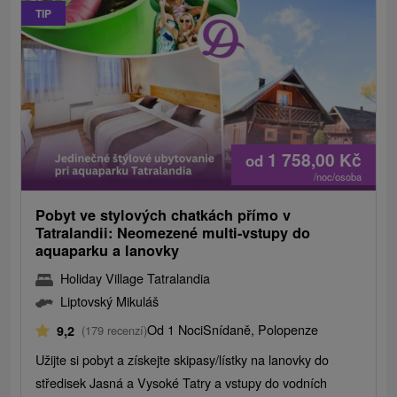
TIP
1 758,00
Kč
od
/noc/osoba
Pobyt ve stylových chatkách přímo v
Tatralandii: Neomezené multi-vstupy do
aquaparku a lanovky
Holiday Village Tatralandia
Liptovský Mikuláš
Od 1 Noci
Snídaně, Polopenze
9,2
(179 recenzí)
Užijte si pobyt a získejte skipasy/lístky na lanovky do
středisek Jasná a Vysoké Tatry a vstupy do vodních