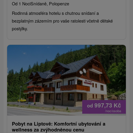
Od 1 Noci
Snídaně, Polopenze
Rodinná atmosféra hotelu s chutnou snídaní a
bezplatným zázemím pro vaše ratolesti včetně dětské
postýlky.
997,73
Kč
od
/noc/osoba
Pobyt na Liptově: Komfortní ubytování a
wellness za zvýhodněnou cenu