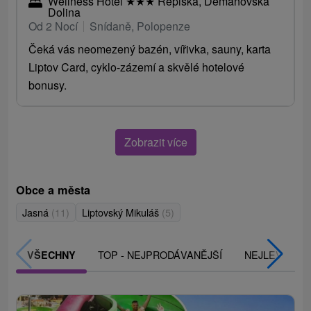
Wellness Hotel
★
★
★
Repiská, Demänovská
Dolina
Od 2 Nocí
Snídaně, Polopenze
Čeká vás neomezený bazén, vířivka, sauny, karta
Liptov Card, cyklo-zázemí a skvělé hotelové
bonusy.
Zobrazit více
Obce a města
Jasná
(11)
Liptovský Mikuláš
(5)
TOP - NEJPRODÁVANĚJŠÍ
NEJLEVNĚJŠ
VŠECHNY