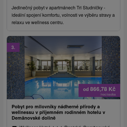
Jedinečný pobyt v apartmánech Tri Studničky -
ideální spojení komfortu, volnosti ve výběru stravy a
relaxu ve wellness centru.
3.
866,78
Kč
od
/noc/osoba
Pobyt pro milovníky nádherné přírody a
wellnessu v příjemném rodinném hotelu v
Demänovské dolině