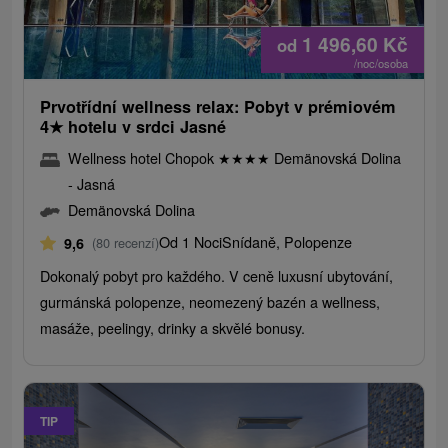
1 496,60
Kč
od
/noc/osoba
Prvotřídní wellness relax: Pobyt v prémiovém
4
★
hotelu v srdci Jasné
Wellness hotel Chopok
★
★
★
★
Demänovská Dolina
- Jasná
Demänovská Dolina
Od 1 Noci
Snídaně, Polopenze
9,6
(80 recenzí)
Dokonalý pobyt pro každého. V ceně luxusní ubytování,
gurmánská polopenze, neomezený bazén a wellness,
masáže, peelingy, drinky a skvělé bonusy.
TIP