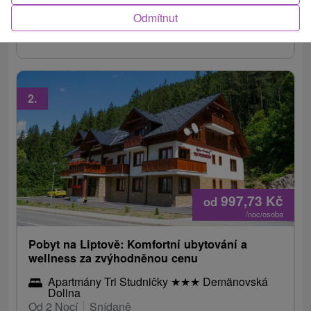
nejlepších wellness center na Slovensku –
Odmítnut
plavecký bazén, vířivky, saunový svět i dětská
zóna.
2.
997,73
Kč
od
/noc/osoba
Pobyt na Liptově: Komfortní ubytování a
wellness za zvýhodněnou cenu
Apartmány Tri Studničky
★
★
★
Demänovská
Dolina
Od 2 Nocí
Snídaně