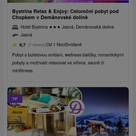
Bystrina Relax & Enjoy: Celoroční pobyt pod
Chopkem v Demänovské dolině
Hotel Bystrina
★
★
★
Jasná, Demänovská dolina
Jasná
Od 1 Noci
Snídaně
9,7
(7 recenzí)
Pobyt s bufetovou snídaní, wellness balíčky, romantickými
pobyty a možností relaxovat ve vířivce, sauně či
minifitness.
TIP
Akcia