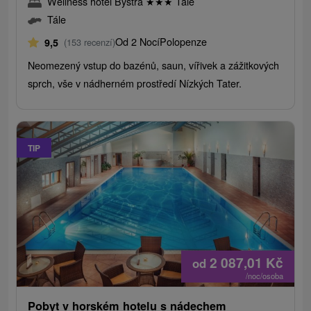
Wellness hotel Bystrá
★
★
★
Tále
Tále
Od 2 Nocí
Polopenze
9,5
(153 recenzí)
Neomezený vstup do bazénů, saun, vířivek a zážitkových
sprch, vše v nádherném prostředí Nízkých Tater.
TIP
2 087,01
Kč
od
/noc/osoba
Pobyt v horském hotelu s nádechem