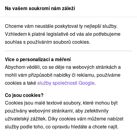
Na vašem soukromí nám záleží
člen skupiny
Sorger
Chceme vám neustále poskytovat ty nejlepší služby.
Pobyty na Slovensku
Letní pobyty
Chopok
Vzhledem k platné legislativě od vás ale potřebujeme
souhlas s používáním souborů cookies.
Letní pobyty Chopok
Více o personalizaci a měření
Kategorie
Abychom věděli, co se děje na webových stránkách a
mohli vám přizpůsobit nabídky či reklamu, používáme
Všechny kategorie
Pobyty v akci
(15)
cookies a také
služby společnosti Google
.
Wellness pobyty
Víkendové pobyty
(18)
(22)
Romantické pobyty
Pobyty pro seniory
(8)
(10)
Co jsou cookies?
Rodinné pobyty
(21)
Cookies jsou malé textové soubory, které mohou být
používány webovými stránkami, aby zefektivnily
uživatelský zážitek. Díky cookies vám můžeme nabízet
Vyberte lokalitu nebo termín
služby podle toho, co opravdu hledáte a chcete najít.