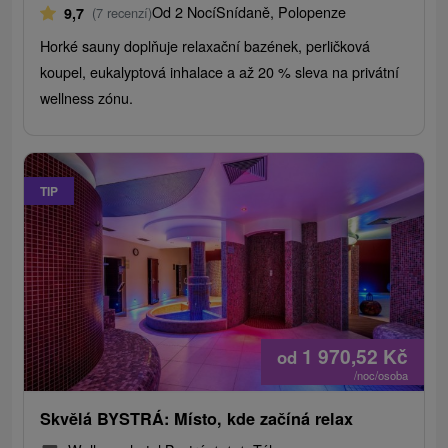
Od 2 Nocí
Snídaně, Polopenze
9,7
(7 recenzí)
Horké sauny doplňuje relaxační bazének, perličková
koupel, eukalyptová inhalace a až 20 % sleva na privátní
wellness zónu.
TIP
1 970,52
Kč
od
/noc/osoba
Skvělá BYSTRÁ: Místo, kde začíná relax