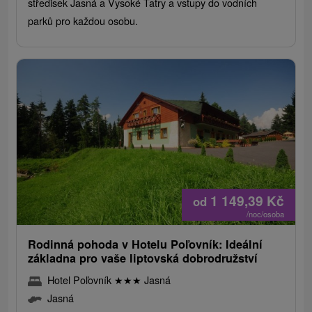
středisek Jasná a Vysoké Tatry a vstupy do vodních
parků pro každou osobu.
1 149,39
Kč
od
/noc/osoba
Rodinná pohoda v Hotelu Poľovník: Ideální
základna pro vaše liptovská dobrodružství
Hotel Poľovník
★
★
★
Jasná
Jasná