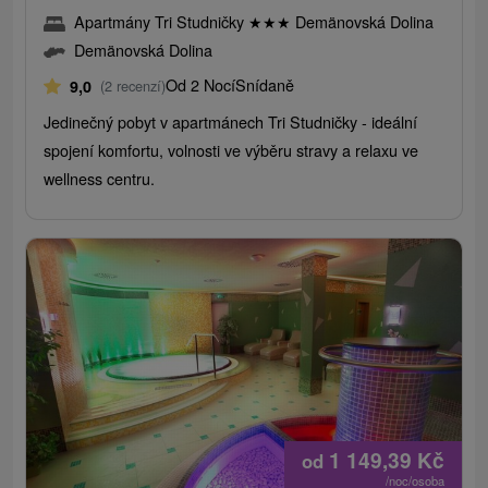
Apartmány Tri Studničky
★
★
★
Demänovská Dolina
Demänovská Dolina
Od 2 Nocí
Snídaně
9,0
(2 recenzí)
Jedinečný pobyt v apartmánech Tri Studničky - ideální
spojení komfortu, volnosti ve výběru stravy a relaxu ve
wellness centru.
1 149,39
Kč
od
/noc/osoba