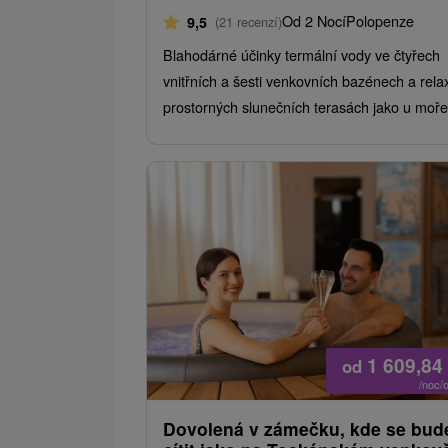
Od 2 Nocí
Polopenze
9,5
(21 recenzí)
Blahodárné účinky termální vody ve čtyřech
vnitřních a šesti venkovních bazénech a rela
prostorných slunečních terasách jako u moře
1 609,84
od
/noc/
Dovolená v zámečku, kde se bud