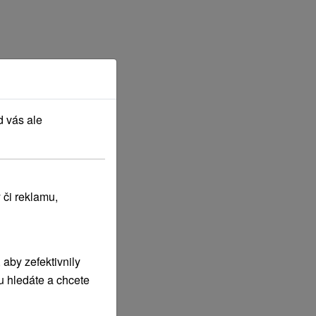
d vás ale
 či reklamu,
aby zefektivnily
u hledáte a chcete