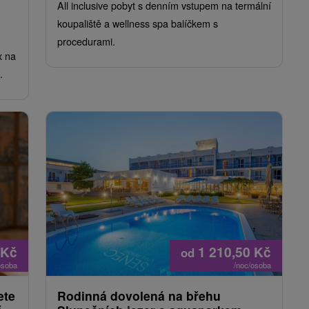
All inclusive pobyt s denním vstupem na termální
koupaliště a wellness spa balíčkem s
procedurami.
x na
.
Kč
1 210,50
Kč
od
osoba
/noc/osoba
ete
Rodinná dovolená na břehu