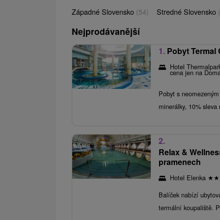
Západné Slovensko
(54)
Stredné Slovensko
Nejprodávanější
1.
Pobyt Termal 
Hotel Thermalpa
cena jen na Doma
Pobyt s neomezeným v
minerálky, 10% sleva
2.
Relax & Wellnes
pramenech
Hotel Elenka
★
★
Balíček nabízí ubytov
termální koupaliště. P