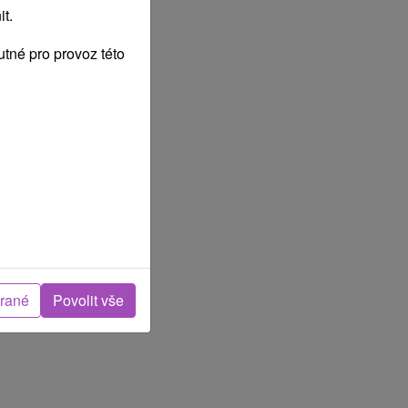
t.
tné pro provoz této
brané
Povolit vše