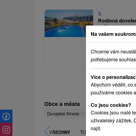
3.
Rodinná dovolen
wellness a prog
Na vašem soukromí
Hotel Senec
★
★
Klimatizované ubytov
Chceme vám neustále 
Senec i Sai Wellness,
potřebujeme souhlas
Více o personalizac
Abychom věděli, co s
používáme cookies a
Obce a města
Co jsou cookies?
Cookies jsou malé te
Dunajská Streda
(7)
Veľký Meder
(3)
Štú
uživatelský zážitek.
najít.
TOP - NEJPRODÁVANĚJŠÍ
VŠECHNY