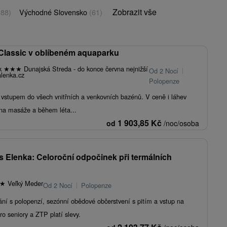
Zobrazit vše
(88)
Východné Slovensko
(61)
Classic v oblíbeném aquaparku
rk
★
★
★
Dunajská Streda - do konce června nejnižší
Od 2 Nocí
lenka.cz
Polopenze
stupem do všech vnitřních a venkovních bazénů. V ceně i láhev
 na masáže a během léta...
1 903,85
Kč
od
/noc/osoba
s Elenka: Celoroční odpočinek při termálních
★
Veľký Meder
Od 2 Nocí
Polopenze
ání s polopenzí, sezónní obědové občerstvení s pitím a vstup na
ro seniory a ZTP platí slevy.