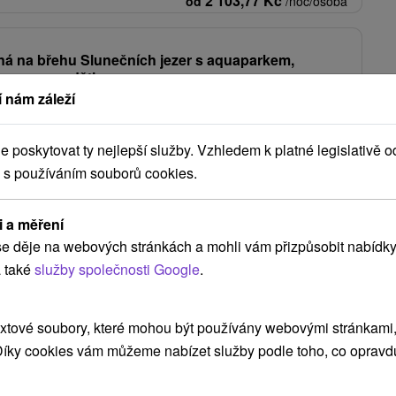
2 103,77
Kč
od
/noc/osoba
á na břehu Slunečních jezer s aquaparkem,
ramem pro děti
 nám záleží
★
★
Od 1 Noci
Snídaně
ání s bufetovou snídaní. V ceně je neomezený vstup do Aquaparku
poskytovat ty nejlepší služby. Vzhledem k platné legislativě o
 víkendové animace a dětský svět.
 s používáním souborů cookies.
1 210,50
Kč
od
/noc/osoba
i a měření
Zobrazit více
e děje na webových stránkách a mohli vám přizpůsobit nabídky
 také
služby společnosti Google
.
xtové soubory, které mohou být používány webovými stránkami, 
rovo
(1)
Senec
(1)
Orechová Potôň
(1)
Belá
(1)
 Díky cookies vám můžeme nabízet služby podle toho, co opravd
NEJLEVNĚJŠÍ
NEJDRAŽŠÍ
PODLE HODNOCENÍ