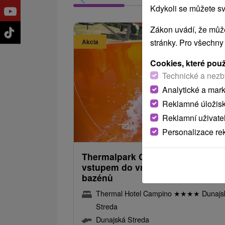
Kdykoli se můžete sv
Zákon uvádí, že může
stránky. Pro všechny
Akcia
Cookies, které pou
Technické a nezb
Analytické a mar
Sleva 
Reklamné úložis
2 470,
od
Reklamní uživate
2 117,75
od
Personalizace re
/noc/
Thermalpark Classic s polopenzí
vstupem do vnitřních a venkovní
bazénů
Thermal Hotel Campino
★
★
★
★
Dunajs
Streda
Dunajská Streda