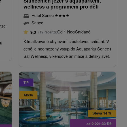
ě
Slunečních jezer s aquaparkem,
wellness a programem pro děti
Hotel Senec
★
★
★
★
Senec
nze
Od 1 Noci
Snídaně
9,3
(19 recenzí)
Klimatizované ubytování s bufetovou snídaní. V
ou
ceně je neomezený vstup do Aquaparku Senec i
Sai Wellness, víkendové animace a dětský svět.
TIP
Akcia
Sleva 14 %
2 221,33
Kč
od