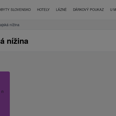
OBYTY SLOVENSKO
HOTELY
LÁZNĚ
DÁRKOVÝ POUKAZ
U 
jská nížina
á nížina
 název hotelu.