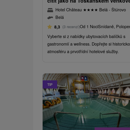
cítit jako na Toskánském venkov
Hotel Château
★
★
★
★
Belá - Štúrovo
Belá
Od 1 Noci
Snídaně, Polope
8,3
(3 recenzí)
Vyberte si z nabídky ubytovacích balíčků s
gastronomií a wellness. Dopřejte si historick
atmosféru a prvotřídní hotelové služby.
TIP