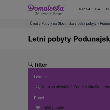
TOP NABÍDKA
P
člen skupiny
Sorger
Úvod
Pobyty na Slovensku
Letní pobyty
Poduna
Letní pobyty Podunajsk
filter
Lokalita
Kam se chystáte? Zadejte lokalitu nebo
Pobyt
Letné pobyty