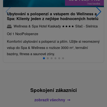
/noc/osoba
Ubytování s polopenzí a vstupem do Wellness a
Spa: Klienty jeden z nejlépe hodnocených hotelů
Wellness & Spa Hotel Kaskady
★
★
★
★
Sliač - Sielnica
Od 1 Noci
Polopenze
Komfortní ubytování s polopenzí a pitím. Užijte si neomezený
vstup do Spa & Wellness o rozloze 3000 m², termální
bazény, fitness a saunové zóny.
Spokojení zákazníci
zobrazit všechny