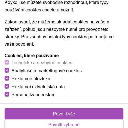
Nejprodávanější
Kdykoli se můžete svobodně rozhodnout, které typy
používání cookies chcete umožnit.
Zákon uvádí, že můžeme ukládat cookies na vašem
Obce a města
zařízení, pokud jsou nezbytně nutné pro provoz této
stránky. Pro všechny ostatní typy cookies potřebujeme
Rajecké Teplice
(3)
vaše povolení.
TOP - NEJPRODÁVANĚJŠÍ
NEJLEVNĚJŠ
VŠECHNY
Cookies, které používáme
Technické a nezbytné cookies
Analytické a marketingové cookies
Reklamné úložisko
Reklamní uživatelská data
Personalizace reklam
Povolit vše
Povolit vybrané