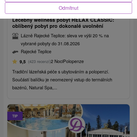
3 826,74
Kč
od
/noc/osoba
Odmítnut
Léčebný wellness pobyt RELAX CLASSIC:
oblíbený pobyt pro dokonalé uvolnění
Lázně Rajecké Teplice: sleva ve výši 20 % na
vybrané pobyty do 31.08.2026
Rajecké Teplice
2 Noci
Polopenze
9,5
(423 recenzí)
Tradiční lázeňská péče s ubytováním a polopenzí.
Součástí balíčku je neomezený vstup do termálních
bazénů, Natural Spa,...
TIP