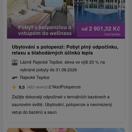
2 901,32
Kč
od
/noc/osoba
Ubytování s polopenzí: Pobyt plný odpočinku,
relaxu a blahodárných účinků tepla
Lázně Rajecké Teplice: sleva ve výši 20 % na
vybrané pobyty do 31.08.2026
Rajecké Teplice
2 Noci
Polopenze
9,5
(423 recenzí)
Zažijte dokonalý odpočinek v termálních bazénech a
saunovém světě. Ubytování, polopenze a neomezený
vstup do bazénů a saun.