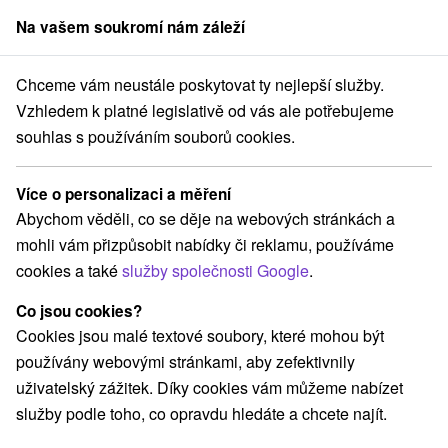
Na vašem soukromí nám záleží
člen skupiny
Sorger
Chceme vám neustále poskytovat ty nejlepší služby.
Pobyty na Slovensku
Letní pobyty
Rajecká dolina
Vzhledem k platné legislativě od vás ale potřebujeme
souhlas s používáním souborů cookies.
Letní pobyty Rajecká dolina
Více o personalizaci a měření
Kategorie
Abychom věděli, co se děje na webových stránkách a
mohli vám přizpůsobit nabídky či reklamu, používáme
Všechny kategorie
Pobyty v akci
(2)
cookies a také
služby společnosti Google
.
Wellness pobyty
Víkendové pobyty
(7)
(5)
Romantické pobyty
Pobyty pro seniory
(2)
(6)
Co jsou cookies?
Rodinné pobyty
(1)
Cookies jsou malé textové soubory, které mohou být
používány webovými stránkami, aby zefektivnily
uživatelský zážitek. Díky cookies vám můžeme nabízet
Vyberte lokalitu nebo termín
služby podle toho, co opravdu hledáte a chcete najít.