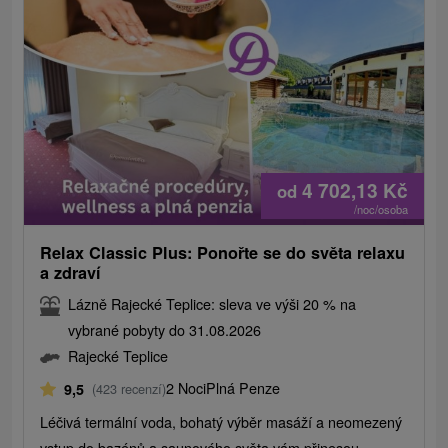
4 702,13
Kč
od
/noc/osoba
Relax Classic Plus: Ponořte se do světa relaxu
a zdraví
Lázně Rajecké Teplice: sleva ve výši 20 % na
vybrané pobyty do 31.08.2026
Rajecké Teplice
2 Noci
Plná Penze
9,5
(423 recenzí)
Léčivá termální voda, bohatý výběr masáží a neomezený
vstup do bazénů a saunového světa vám přinesou