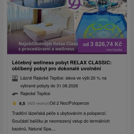
3 826,74
Kč
od
/noc/osoba
Léčebný wellness pobyt RELAX CLASSIC:
oblíbený pobyt pro dokonalé uvolnění
Lázně Rajecké Teplice: sleva ve výši 20 % na
vybrané pobyty do 31.08.2026
Rajecké Teplice
Od 2 Nocí
Polopenze
9,5
(423 recenzí)
Tradiční lázeňská péče s ubytováním a polopenzí.
Součástí balíčku je neomezený vstup do termálních
bazénů, Natural Spa,...