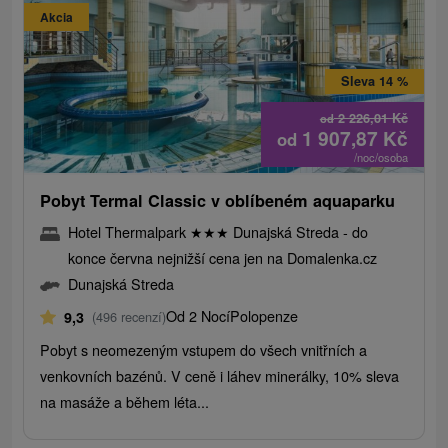
Akcia
Sleva 14 %
2 226,01
Kč
od
1 907,87
Kč
od
/noc/osoba
Pobyt Termal Classic v oblíbeném aquaparku
Hotel Thermalpark
★
★
★
Dunajská Streda - do
konce června nejnižší cena jen na Domalenka.cz
Dunajská Streda
Od 2 Nocí
Polopenze
9,3
(496 recenzí)
Pobyt s neomezeným vstupem do všech vnitřních a
venkovních bazénů. V ceně i láhev minerálky, 10% sleva
na masáže a během léta...