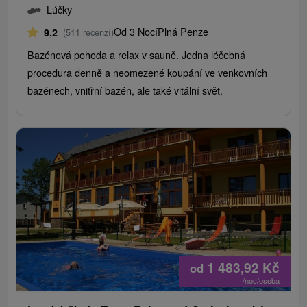
Lúčky
Od 3 Nocí
Plná Penze
9,2
(511 recenzí)
Bazénová pohoda a relax v sauně. Jedna léčebná
procedura denně a neomezené koupání ve venkovních
bazénech, vnitřní bazén, ale také vitální svět.
1 483,92
Kč
od
/noc/osoba