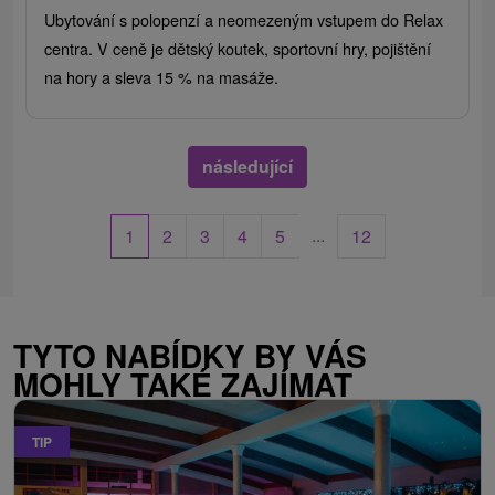
Ubytování s polopenzí a neomezeným vstupem do Relax
centra. V ceně je dětský koutek, sportovní hry, pojištění
na hory a sleva 15 % na masáže.
následující
...
1
2
3
4
5
12
TYTO NABÍDKY BY VÁS
MOHLY TAKÉ ZAJÍMAT
TIP