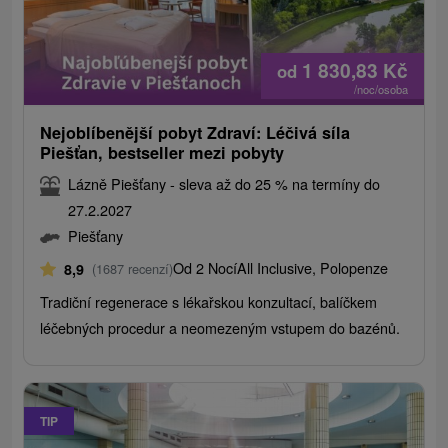
1 830,83
Kč
od
/noc/osoba
Nejoblíbenější pobyt Zdraví: Léčivá síla
Piešťan, bestseller mezi pobyty
Lázně Piešťany - sleva až do 25 % na termíny do
27.2.2027
Piešťany
Od 2 Nocí
All Inclusive, Polopenze
8,9
(1687 recenzí)
Tradiční regenerace s lékařskou konzultací, balíčkem
léčebných procedur a neomezeným vstupem do bazénů.
TIP