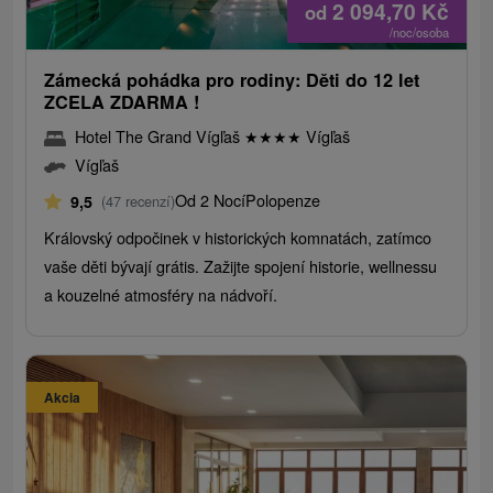
2 094,70
Kč
od
/noc/osoba
Zámecká pohádka pro rodiny: Děti do 12 let
ZCELA ZDARMA !
Hotel The Grand Vígľaš
★
★
★
★
Vígľaš
Vígľaš
Od 2 Nocí
Polopenze
9,5
(47 recenzí)
Královský odpočinek v historických komnatách, zatímco
vaše děti bývají grátis. Zažijte spojení historie, wellnessu
a kouzelné atmosféry na nádvoří.
Akcia