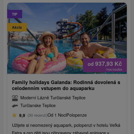
TIP
Akcia
937,93
Kč
od
/noc/osoba
Family holidays Galanda: Rodinná dovolená s
celodenním vstupem do aquaparku
Moderní Lázně Turčianské Teplice
Turčianske Teplice
Od 1 Noci
Polopenze
9,9
(30 recenzí)
Užijete si neomezený aquapark, polopenzi v hotelu Veľká
Fatra a pro děti jsou připraveny zábavné animace v