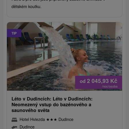
dětském koutku.
TIP
2 045,93
Kč
od
/noc/osoba
Léto v Dudincích: Léto v Dudincích:
Neomezený vstup do bazénového a
saunového světa
Hotel Hviezda
★
★
★
Dudince
Dudince