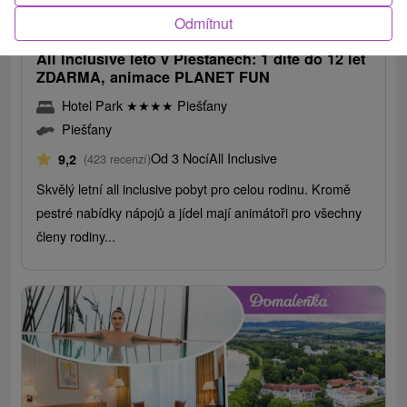
2 458,36
Kč
od
/noc/osoba
Odmítnut
All Inclusive léto v Piešťanech: 1 dítě do 12 let
ZDARMA, animace PLANET FUN
Hotel Park
★
★
★
★
Piešťany
Piešťany
Od 3 Nocí
All Inclusive
9,2
(423 recenzí)
Skvělý letní all inclusive pobyt pro celou rodinu. Kromě
pestré nabídky nápojů a jídel mají animátoři pro všechny
členy rodiny...