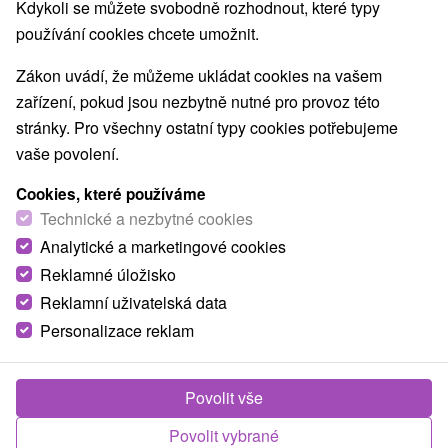
Nejprodávanější
Kdykoli se můžete svobodně rozhodnout, které typy
používání cookies chcete umožnit.
Zákon uvádí, že můžeme ukládat cookies na vašem
Nejhledanější oblasti
zařízení, pokud jsou nezbytně nutné pro provoz této
Zobrazit vše
stránky. Pro všechny ostatní typy cookies potřebujeme
v Tatrách
(60)
Žilinský kraj
(43)
vaše povolení.
Y
NEJLEVNĚJŠÍ
NEJDRAŽ
TOP - NEJPRODÁVANĚJŠÍ
Cookies, které používáme
Technické a nezbytné cookies
Analytické a marketingové cookies
Reklamné úložisko
TIP
Reklamní uživatelská data
Personalizace reklam
Sleva 1 %
Povolit vše
2 488,88
Kč
od
Povolit vybrané