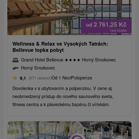
2 761,25
Kč
od
/noc/osoba
Wellness & Relax ve Vysokých Tatrách:
Bellevue topka pobyt
Grand Hotel Bellevue
★
★
★
★
Horný Smokovec
Horný Smokovec
Od 1 Noci
Polopenze
9,1
(371 recenzí)
Dovolenka v s ubytovaním a polpenziou. V cene aj
neobmedzený prístup do nového saunového sveta,
fitness centra a k plaveckému bazénu či vírivkám.