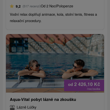
Od 2 Nocí
Polopenze
9,2
(517 recenzí)
Vodní relax doplňují animace, kola, stolní tenis, fitness a
relaxační procedury.
2 426,10
Kč
od
/noc/osoba
Aqua-Vital pobyt lázně na zkoušku
Lázně Lúčky