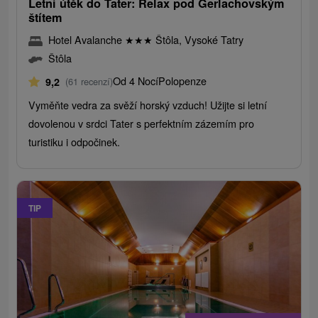
Letní útěk do Tater: Relax pod Gerlachovským
štítem
Hotel Avalanche
★
★
★
Štôla, Vysoké Tatry
Štôla
Od 4 Nocí
Polopenze
9,2
(61 recenzí)
Vyměňte vedra za svěží horský vzduch! Užijte si letní
dovolenou v srdci Tater s perfektním zázemím pro
turistiku i odpočinek.
TIP