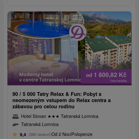
1 800,82
Kč
od
/noc/osoba
90 / 5 000 Tatry Relax & Fun: Pobyt s
neomezeným vstupem do Relax centra a
zábavou pro celou rodinu
Hotel Slovan
★
★
★
Tatranská Lomnica
Tatranská Lomnica
Od 2 Nocí
Polopenze
9,4
(380 recenzí)