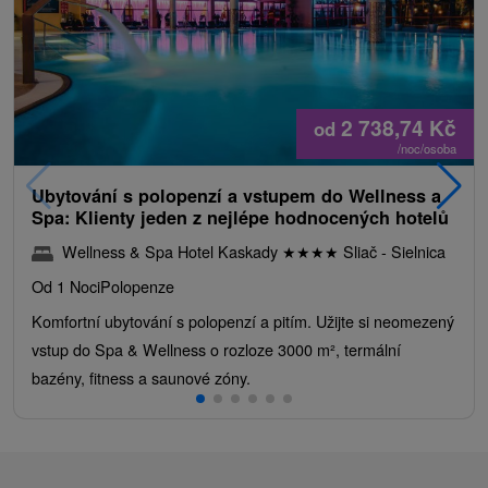
2 738,74
Kč
od
/noc/osoba
Ubytování s polopenzí a vstupem do Wellness a
Spa: Klienty jeden z nejlépe hodnocených hotelů
Wellness & Spa Hotel Kaskady
★
★
★
★
Sliač - Sielnica
Od 1 Noci
Polopenze
Komfortní ubytování s polopenzí a pitím. Užijte si neomezený
vstup do Spa & Wellness o rozloze 3000 m², termální
bazény, fitness a saunové zóny.