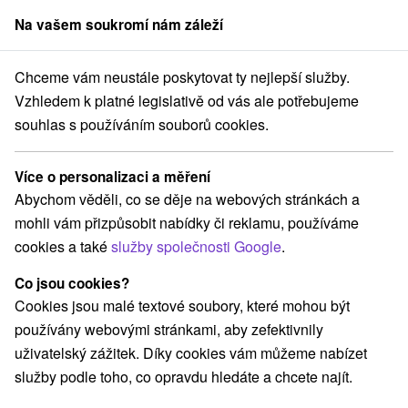
Na vašem soukromí nám záleží
člen skupiny
Sorger
Chceme vám neustále poskytovat ty nejlepší služby.
Pobyty na Slovensku
Letní pobyty
Vzhledem k platné legislativě od vás ale potřebujeme
souhlas s používáním souborů cookies.
TOP - nejprodávanější letní pobyty
Více o personalizaci a měření
Kategorie
Abychom věděli, co se děje na webových stránkách a
mohli vám přizpůsobit nabídky či reklamu, používáme
Všechny kategorie
Pobyty v akci
(148)
cookies a také
služby společnosti Google
.
Wellness pobyty
Víkendové pobyty
(217)
(192)
Romantické pobyty
Pobyty pro seniory
(56)
(85)
Co jsou cookies?
Rodinné pobyty
(149)
Cookies jsou malé textové soubory, které mohou být
používány webovými stránkami, aby zefektivnily
uživatelský zážitek. Díky cookies vám můžeme nabízet
Vyberte lokalitu nebo termín
služby podle toho, co opravdu hledáte a chcete najít.