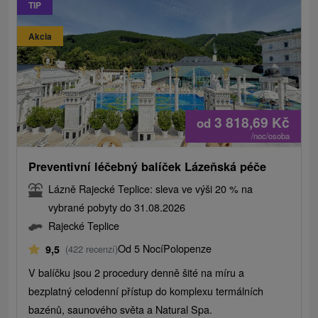
TIP
Akcia
3 818,69
Kč
od
/noc/osoba
Preventivní léčebný balíček Lázeňská péče
Lázně Rajecké Teplice: sleva ve výši 20 % na
vybrané pobyty do 31.08.2026
Rajecké Teplice
Od 5 Nocí
Polopenze
9,5
(422 recenzí)
V balíčku jsou 2 procedury denně šité na míru a
bezplatný celodenní přístup do komplexu termálních
bazénů, saunového světa a Natural Spa.