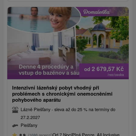
2 679,57
Kč
od
/noc/osoba
Intenzivní lázeňský pobyt vhodný při
problémech s chronickými onemocněními
pohybového aparátu
Lázně Piešťany - sleva až do 25 % na termíny do
27.2.2027
Piešťany
Od 7 Nocí
Plná Penze, All Inclusive
8,9
(1686 recenzí)