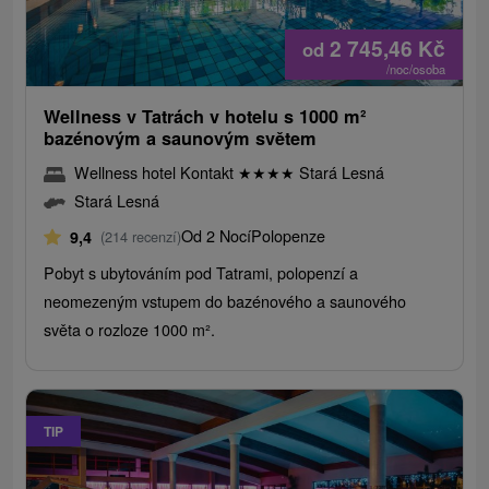
2 745,46
Kč
od
/noc/osoba
Wellness v Tatrách v hotelu s 1000 m²
bazénovým a saunovým světem
Wellness hotel Kontakt
★
★
★
★
Stará Lesná
Stará Lesná
Od 2 Nocí
Polopenze
9,4
(214 recenzí)
Pobyt s ubytováním pod Tatrami, polopenzí a
neomezeným vstupem do bazénového a saunového
světa o rozloze 1000 m².
TIP