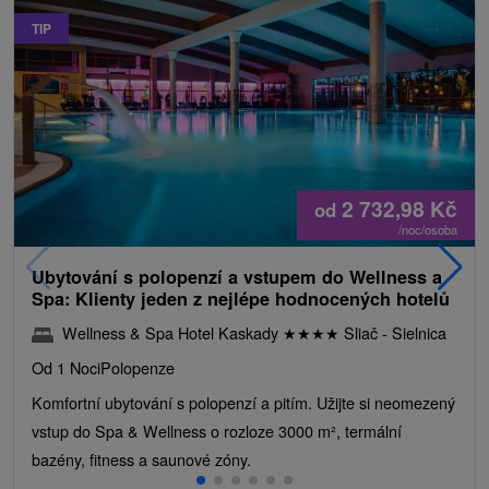
TIP
2 732,98
Kč
od
/noc/osoba
Ubytování s polopenzí a vstupem do Wellness a
Spa: Klienty jeden z nejlépe hodnocených hotelů
Wellness & Spa Hotel Kaskady
★
★
★
★
Sliač - Sielnica
Od 1 Noci
Polopenze
Komfortní ubytování s polopenzí a pitím. Užijte si neomezený
vstup do Spa & Wellness o rozloze 3000 m², termální
bazény, fitness a saunové zóny.