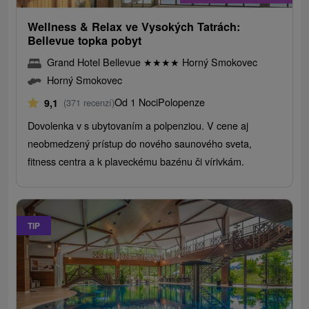
Wellness & Relax ve Vysokých Tatrách:
Bellevue topka pobyt
Grand Hotel Bellevue
★
★
★
★
Horný Smokovec
Horný Smokovec
Od 1 Noci
Polopenze
9,1
(371 recenzí)
Dovolenka v s ubytovaním a polpenziou. V cene aj
neobmedzený prístup do nového saunového sveta,
fitness centra a k plaveckému bazénu či vírivkám.
TIP