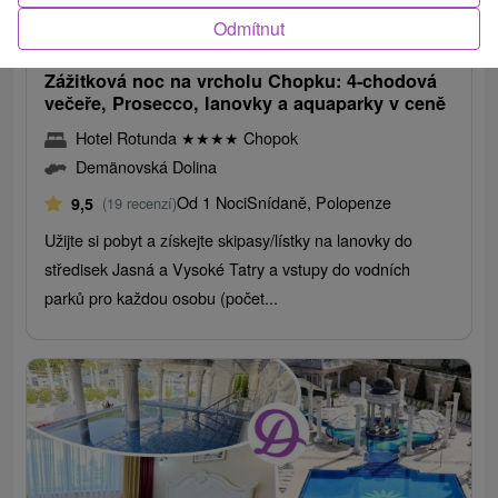
3 980,17
Kč
od
Odmítnut
/noc/osoba
Zážitková noc na vrcholu Chopku: 4-chodová
večeře, Prosecco, lanovky a aquaparky v ceně
Hotel Rotunda
★
★
★
★
Chopok
Demänovská Dolina
Od 1 Noci
Snídaně, Polopenze
9,5
(19 recenzí)
Užijte si pobyt a získejte skipasy/lístky na lanovky do
středisek Jasná a Vysoké Tatry a vstupy do vodních
parků pro každou osobu (počet...