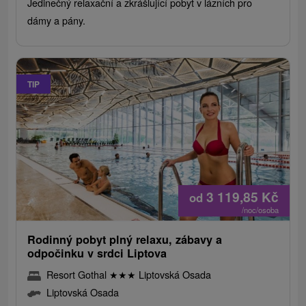
Jedinečný relaxační a zkrášlující pobyt v lázních pro
dámy a pány.
TIP
3 119,85
Kč
od
/noc/osoba
Rodinný pobyt plný relaxu, zábavy a
odpočinku v srdci Liptova
Resort Gothal
★
★
★
Liptovská Osada
Liptovská Osada