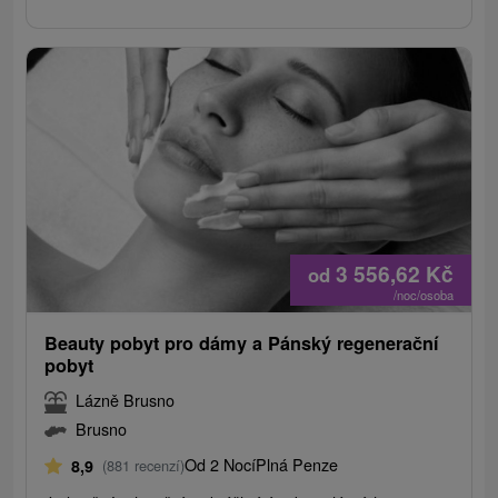
3 556,62
Kč
od
/noc/osoba
Beauty pobyt pro dámy a Pánský regenerační
pobyt
Lázně Brusno
Brusno
Od 2 Nocí
Plná Penze
8,9
(881 recenzí)