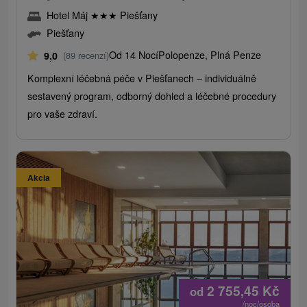
Hotel Máj
★
★
★
Piešťany
Piešťany
Od 14 Nocí
Polopenze, Plná Penze
9,0
(89 recenzí)
Komplexní léčebná péče v Piešťanech – individuálně
sestavený program, odborný dohled a léčebné procedury
pro vaše zdraví.
Akcia
2 755,45
Kč
od
/noc/osoba