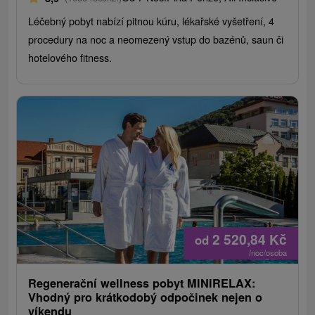
Léčebný pobyt nabízí pitnou kúru, lékařské vyšetření, 4
procedury na noc a neomezený vstup do bazénů, saun či
hotelového fitness.
2 520,84
Kč
od
/noc/osoba
Regenerační wellness pobyt MINIRELAX:
Vhodný pro krátkodobý odpočinek nejen o
víkendu