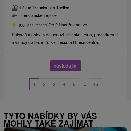
Lázně Trenčianske Teplice
Trenčianske Teplice
Od 2 Nocí
Polopenze
9,0
(855 recenzí)
Relaxační pobyt s polopenzí, sklenkou vína, procedurami
a vstupy do bazénů, wellnessu a fitness centra.
následující
...
1
2
3
4
5
15
TYTO NABÍDKY BY VÁS
MOHLY TAKÉ ZAJÍMAT