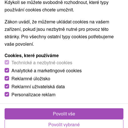
Nejprodávanější
Kdykoli se můžete svobodně rozhodnout, které typy
používání cookies chcete umožnit.
Zákon uvádí, že můžeme ukládat cookies na vašem
Nejhledanější oblasti
zařízení, pokud jsou nezbytně nutné pro provoz této
Zobrazit vše
stránky. Pro všechny ostatní typy cookies potřebujeme
v lázních
(81)
v Tatrách
(55)
pro dva
vaše povolení.
Cookies, které používáme
NEJLEVNĚJŠÍ
PODLE HODNOCENÍ
NEJDRAŽŠÍ
Technické a nezbytné cookies
Analytické a marketingové cookies
Reklamné úložisko
Akcia
Reklamní uživatelská data
Personalizace reklam
Povolit vše
Povolit vybrané