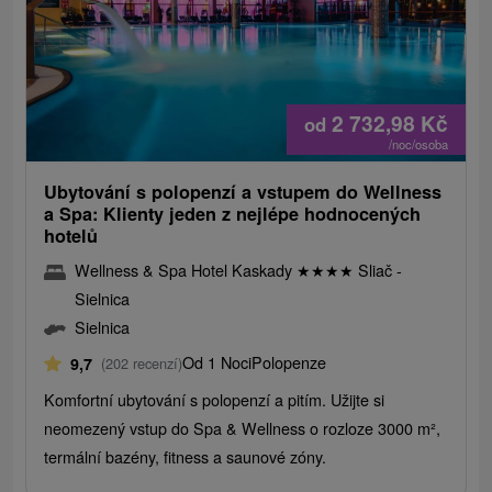
2 732,98
Kč
od
/noc/osoba
Ubytování s polopenzí a vstupem do Wellness
a Spa: Klienty jeden z nejlépe hodnocených
hotelů
Wellness & Spa Hotel Kaskady
★
★
★
★
Sliač -
Sielnica
Sielnica
Od 1 Noci
Polopenze
9,7
(202 recenzí)
Komfortní ubytování s polopenzí a pitím. Užijte si
neomezený vstup do Spa & Wellness o rozloze 3000 m²,
termální bazény, fitness a saunové zóny.