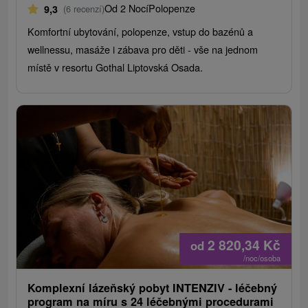
Od 2 Nocí
Polopenze
9,3
(6 recenzí)
Komfortní ubytování, polopenze, vstup do bazénů a
wellnessu, masáže i zábava pro děti - vše na jednom
místě v resortu Gothal Liptovská Osada.
2 820,34
Kč
od
/noc/osoba
Komplexní lázeňský pobyt INTENZIV - léčebný
program na míru s 24 léčebnými procedurami