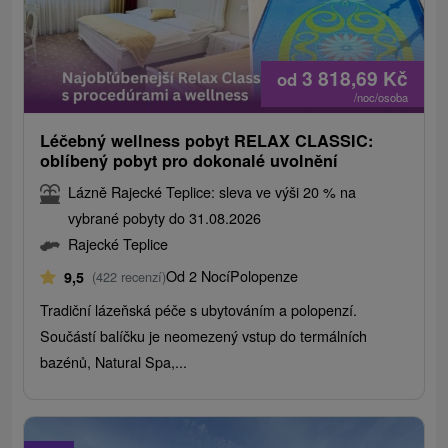
3 818,69
Kč
od
/noc/osoba
Léčebný wellness pobyt RELAX CLASSIC:
oblíbený pobyt pro dokonalé uvolnění
Lázně Rajecké Teplice: sleva ve výši 20 % na
vybrané pobyty do 31.08.2026
Rajecké Teplice
Od 2 Nocí
Polopenze
9,5
(422 recenzí)
Tradiční lázeňská péče s ubytováním a polopenzí.
Součástí balíčku je neomezený vstup do termálních
bazénů, Natural Spa,...