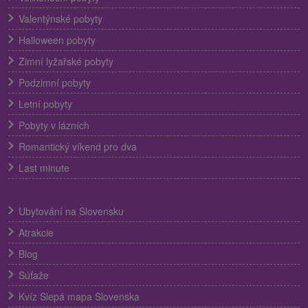
Valentýnské pobyty
Halloween pobyty
Zimní lyžařské pobyty
Podzimní pobyty
Letní pobyty
Pobyty v lázních
Romantický víkend pro dva
Last minute
Ubytování na Slovensku
Atrakcie
Blog
Súťaže
Kvíz Slepá mapa Slovenska