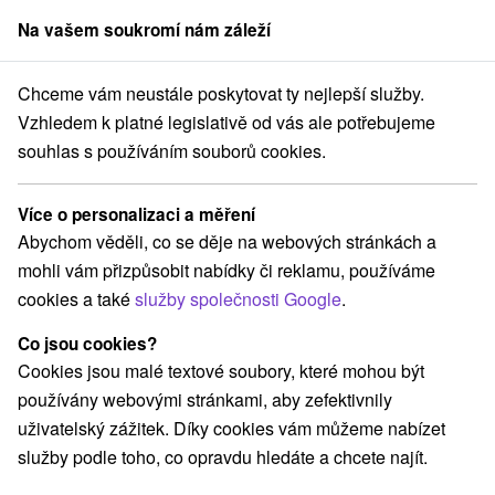
Na vašem soukromí nám záleží
člen skupiny
Sorger
Chceme vám neustále poskytovat ty nejlepší služby.
Pobyty na Slovensku
Pobyty v akci
Vzhledem k platné legislativě od vás ale potřebujeme
souhlas s používáním souborů cookies.
Luxusní pobyty v akci
Více o personalizaci a měření
Kategorie
Abychom věděli, co se děje na webových stránkách a
mohli vám přizpůsobit nabídky či reklamu, používáme
Všechny kategorie
Pobyty v akci
(148)
cookies a také
služby společnosti Google
.
Wellness pobyty
Víkendové pobyty
(217)
(192)
Romantické pobyty
Pobyty pro seniory
(56)
(85)
Co jsou cookies?
Rodinné pobyty
(149)
Cookies jsou malé textové soubory, které mohou být
používány webovými stránkami, aby zefektivnily
uživatelský zážitek. Díky cookies vám můžeme nabízet
Vyberte lokalitu nebo termín
služby podle toho, co opravdu hledáte a chcete najít.