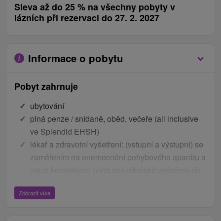
Sleva až do 25 % na všechny pobyty v
lázních při rezervaci do 27. 2. 2027
Informace o pobytu
Pobyt zahrnuje
ubytování
plná penze / snídaně, oběd, večeře (all inclusive
ve Splendid EHSH)
lékař a zdravotní vyšetření: (vstupní a výstupní) se
zaměřením na onemocnění pohybového aparátu a
jejich komplikace (výstupní lékařské vyšetření při
pobytu na min. 7 nocí)
Zobrazit více
giagnostika a laboratorní testy na základě
předpisu lékaře (pro lázeňské pobyty s minimální