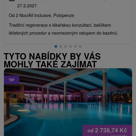
27.2.2027
Od 2 Nocí
All Inclusive, Polopenze
Tradiční regenerace s lékařskou konzultací, balíčkem
léčebných procedur a neomezeným vstupem do bazénů.
TYTO NABÍDKY BY VÁS
MOHLY TAKÉ ZAJÍMAT
TIP
2 738,74
Kč
od
/noc/osoba