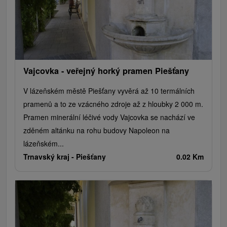
Plte, rafting, splavy
Architektonické stavby
Lyžiarske strediská
Golfové ihriská
Motokárové dráhy
Amfiteátre a kiná v prírode
Vínne cesty
Cyklotrasy
Vajcovka - veřejný horký pramen Piešťany
V lázeňském městě Piešťany vyvěrá až 10 termálních
pramenů a to ze vzácného zdroje až z hloubky 2 000 m.
Pramen minerální léčivé vody Vajcovka se nachází ve
zděném altánku na rohu budovy Napoleon na
lázeňském...
Trnavský kraj -
Piešťany
0.02 Km