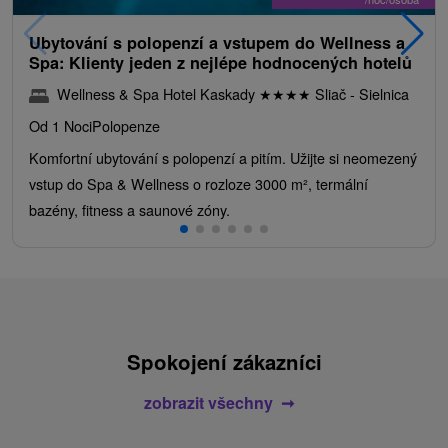
Ubytování s polopenzí a vstupem do Wellness a
Spa: Klienty jeden z nejlépe hodnocených hotelů
Wellness & Spa Hotel Kaskady
★
★
★
★
Sliač - Sielnica
Od 1 Noci
Polopenze
Komfortní ubytování s polopenzí a pitím. Užijte si neomezený
vstup do Spa & Wellness o rozloze 3000 m², termální
bazény, fitness a saunové zóny.
Spokojení zákazníci
zobrazit všechny