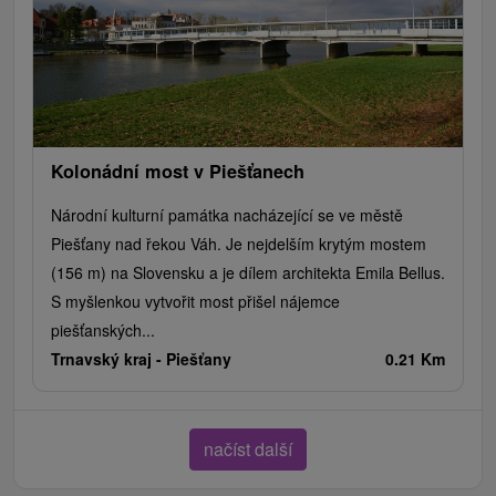
Kolonádní most v Piešťanech
Národní kulturní památka nacházející se ve městě
Piešťany nad řekou Váh. Je nejdelším krytým mostem
(156 m) na Slovensku a je dílem architekta Emila Bellus.
S myšlenkou vytvořit most přišel nájemce
piešťanských...
Trnavský kraj -
Piešťany
0.21 Km
načíst další