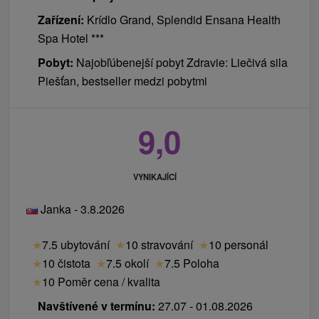
Zařízení:
Krídlo Grand, Splendid Ensana Health
Spa Hotel ***
Pobyt:
Najobľúbenejší pobyt Zdravie: Liečivá sila
Piešťan, bestseller medzi pobytmi
9,0
VYNIKAJÍCÍ
Janka - 3.8.2026
★
7.5 ubytování
★
10 stravování
★
10 personál
★
10 čistota
★
7.5 okolí
★
7.5 Poloha
★
10 Poměr cena / kvalita
Navštívené v termínu:
27.07 - 01.08.2026