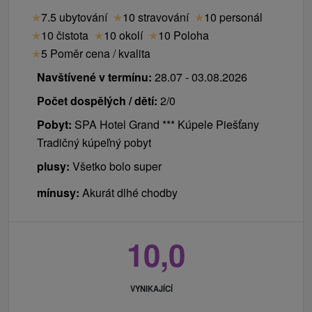
★
7.5 ubytování
★
10 stravování
★
10 personál
★
10 čistota
★
10 okolí
★
10 Poloha
★
5 Poměr cena / kvalita
Navštívené v termínu:
28.07 - 03.08.2026
Počet dospělých / dětí:
2/0
Pobyt:
SPA Hotel Grand *** Kúpele Piešťany
Tradičný kúpeľný pobyt
plusy:
Všetko bolo super
mínusy:
Akurát dlhé chodby
10,0
VYNIKAJÍCÍ