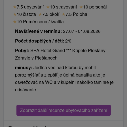
★
7.5 ubytování
★
10 stravování
★
10 personál
★
10 čistota
★
7.5 okolí
★
7.5 Poloha
★
10 Poměr cena / kvalita
Navštívené v termínu:
27.07 - 01.08.2026
Počet dospělých / dětí:
2/0
Pobyt:
SPA Hotel Grand *** Kúpele Piešťany
Zdravie v Pieštanoch
mínusy:
Jediná vec nad ktorou by mohli
porozmýšľať a zlepšiť je úplná banalita ako je
osviežovač na WC a v kúpeľni nakoľko tam nie je
odsávanie.
Zobrazit další recenze ubytovacího zařízení