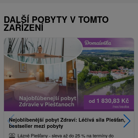
DALŠÍ POBYTY V TOMTO
ZAŘÍZENÍ
1 830,83
Kč
od
/noc/osoba
Nejoblíbenější pobyt Zdraví: Léčivá síla Piešťan,
bestseller mezi pobyty
Lázně Piešťany - sleva až do 25 % na termíny do