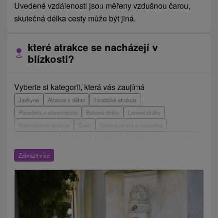
Uvedené vzdálenosti jsou měřeny vzdušnou čarou,
skutečná délka cesty může být jiná.
které atrakce se nacházejí v
blízkosti?
Vyberte si kategorii, která vás zaujímá
Jaskyne
Atrakce s dětmi
Turistické atrakcie
Planetária a observatória
Bobové dráhy
Lanové dráhy
Adrenalinové atrakcie
Šport
Detské centrá a mestečká
Múzeá a galérie
Laserarény a paintball
Vyhliadkové veže a chodníky
ZOO a zvieracie farmy
Escaperoom
Botanické záhrady
Zobrazit více
Mestské a zámocké parky
Vyhliadkové lety a plavby
Štíty
Jazerá, plesá, vodné nádrže
Technické pamiatky
Pamätníky
Vodopády
Drevené kostolíky
Hrady, zámky, zrúcaniny
Skanzeny
Aquaparky, kúpaliská
Pramene
Divadlá
Jazda na koni
Túry a turistické chodníky
Kaštiele
Horské chaty
Sakrálne miesta