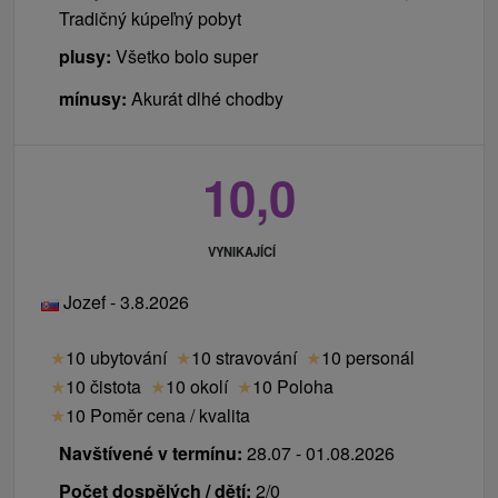
Tradičný kúpeľný pobyt
plusy:
Všetko bolo super
mínusy:
Akurát dlhé chodby
10,0
VYNIKAJÍCÍ
Jozef - 3.8.2026
★
10 ubytování
★
10 stravování
★
10 personál
★
10 čistota
★
10 okolí
★
10 Poloha
★
10 Poměr cena / kvalita
Navštívené v termínu:
28.07 - 01.08.2026
Počet dospělých / dětí:
2/0