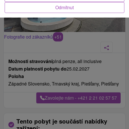
Odmítnut
Fotografie od zákazníků
+51
Možnosti stravování
plná penze, all inclusive
Datum platnosti pobytu do
25.02.2027
Poloha
Západné Slovensko, Trnavský kraj, Piešťany, Piešťany
Zavolejte nám - +421 2 21 02 57 57
Tento pobyt je součástí nabídky
zařízení: