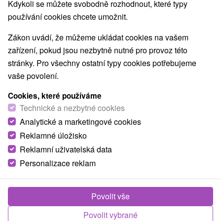
Kdykoli se můžete svobodně rozhodnout, které typy
Navigovat do místa
používání cookies chcete umožnit.
8,9
vynikající
2023 recenzí
·
Zákon uvádí, že můžeme ukládat cookies na vašem
zařízení, pokud jsou nezbytně nutné pro provoz této
stránky. Pro všechny ostatní typy cookies potřebujeme
vaše povolení.
Cookies, které používáme
Technické a nezbytné cookies
Analytické a marketingové cookies
Reklamné úložisko
Reklamní uživatelská data
Personalizace reklam
Povolit vše
Povolit vybrané