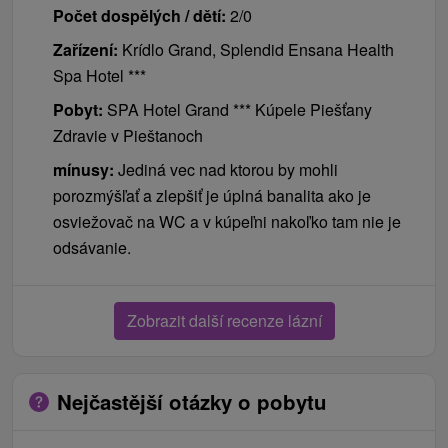
Počet dospělých / dětí:
2/0
Zařízení:
Krídlo Grand, Splendid Ensana Health
Spa Hotel ***
Pobyt:
SPA Hotel Grand *** Kúpele Piešťany
Zdravie v Pieštanoch
mínusy:
Jediná vec nad ktorou by mohli
porozmýšľať a zlepšiť je úplná banalita ako je
osviežovač na WC a v kúpeľni nakoľko tam nie je
odsávanie.
Zobrazit další recenze lázní
Nejčastější otázky o pobytu