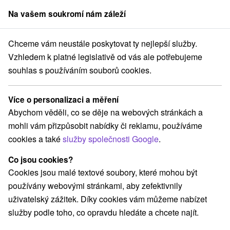
Na vašem soukromí nám záleží
člen skupiny
Sorger
Chceme vám neustále poskytovat ty nejlepší služby.
2027
Intenzivní lázeňský pobyt vhodný při problémech s chronickými
Vzhledem k platné legislativě od vás ale potřebujeme
souhlas s používáním souborů cookies.
Intenzivní lázeňský pobyt vhodný
při problémech s chronickými
Více o personalizaci a měření
onemocněními pohybového
Abychom věděli, co se děje na webových stránkách a
aparátu
mohli vám přizpůsobit nabídky či reklamu, používáme
Křídlo Grand, Splendid Ensana Health Spa Hotel
★
★
★
cookies a také
služby společnosti Google
.
Lázně Piešťany - sleva až do 25 % na termíny do 27.2.2027
Co jsou cookies?
Piešťany
Cookies jsou malé textové soubory, které mohou být
používány webovými stránkami, aby zefektivnily
uživatelský zážitek. Díky cookies vám můžeme nabízet
Vybrat termín
služby podle toho, co opravdu hledáte a chcete najít.