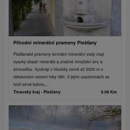
Přírodní minerální prameny Piešťany
Piešťanské prameny termální minerální vody mají
vysoký obsah minerálů a značné množství síry a
sirovodíku. Vyvěrají z hloubky země až 2000 m v
obtokovém rameni řeky Váh. V jejím usazeninách se
tvoří sirné bahno,...
Trnavský kraj -
Piešťany
0.08 Km