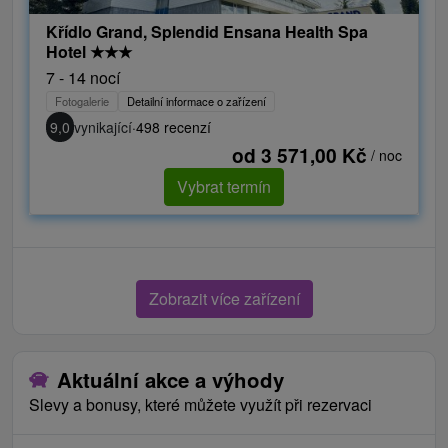
Křídlo Grand, Splendid Ensana Health Spa
Hotel
★
★
★
7 - 14 nocí
Fotogalerie
Detailní informace o zařízení
9,0
vynikající
·
498 recenzí
od 3 571,00 Kč
/ noc
Vybrat termín
Zobrazit více zařízení
Aktuální akce a výhody
Slevy a bonusy, které můžete využít při rezervaci