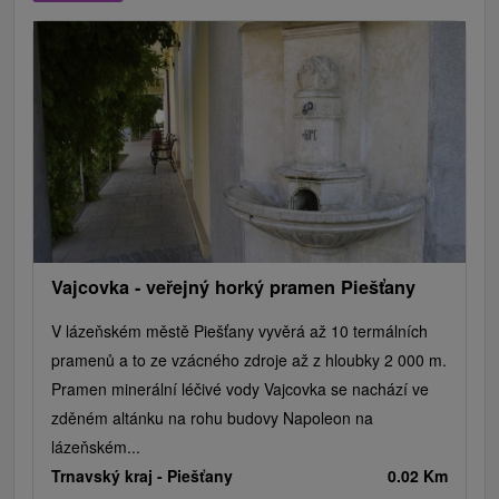
Mestské a zámocké parky
Vyhliadkové lety a plavby
Štíty
Jazerá, plesá, vodné nádrže
Technické pamiatky
Pamätníky
Vodopády
Drevené kostolíky
Hrady, zámky, zrúcaniny
Skanzeny
Aquaparky, kúpaliská
Pramene
Divadlá
Jazda na koni
Túry a turistické chodníky
Kaštiele
Horské chaty
Sakrálne miesta
Plte, rafting, splavy
Architektonické stavby
Lyžiarske strediská
Golfové ihriská
Motokárové dráhy
Amfiteátre a kiná v prírode
Vínne cesty
Cyklotrasy
Vajcovka - veřejný horký pramen Piešťany
V lázeňském městě Piešťany vyvěrá až 10 termálních
pramenů a to ze vzácného zdroje až z hloubky 2 000 m.
Pramen minerální léčivé vody Vajcovka se nachází ve
zděném altánku na rohu budovy Napoleon na
lázeňském...
Trnavský kraj -
Piešťany
0.02 Km