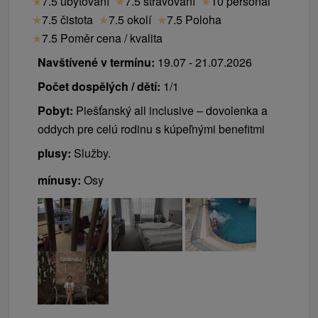
★
7.5 ubytování
★
7.5 stravování
★
10 personál
★
7.5 čistota
★
7.5 okolí
★
7.5 Poloha
★
7.5 Poměr cena / kvalita
Navštívené v termínu:
19.07 - 21.07.2026
Počet dospělých / dětí:
1/1
Pobyt:
Piešťanský all inclusive – dovolenka a
oddych pre celú rodinu s kúpeľnými benefitmi
plusy:
Služby.
mínusy:
Osy