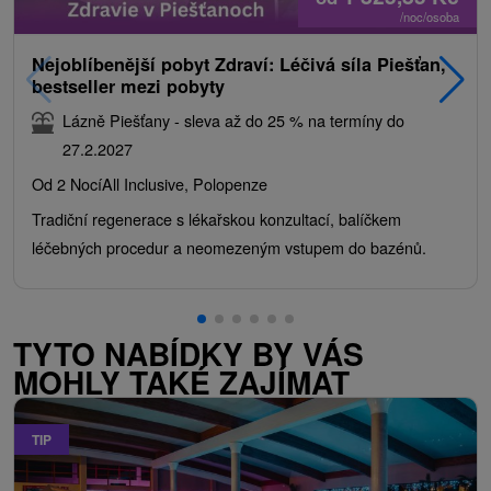
/noc/osoba
Nejoblíbenější pobyt Zdraví: Léčivá síla Piešťan,
bestseller mezi pobyty
Lázně Piešťany - sleva až do 25 % na termíny do
27.2.2027
Od 2 Nocí
All Inclusive, Polopenze
Tradiční regenerace s lékařskou konzultací, balíčkem
léčebných procedur a neomezeným vstupem do bazénů.
TYTO NABÍDKY BY VÁS
MOHLY TAKÉ ZAJÍMAT
TIP