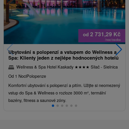
2 731,29
Kč
od
/noc/osoba
Ubytování s polopenzí a vstupem do Wellness a
Spa: Klienty jeden z nejlépe hodnocených hotelů
Wellness & Spa Hotel Kaskady
★
★
★
★
Sliač - Sielnica
Od 1 Noci
Polopenze
Komfortní ubytování s polopenzí a pitím. Užijte si neomezený
vstup do Spa & Wellness o rozloze 3000 m², termální
bazény, fitness a saunové zóny.