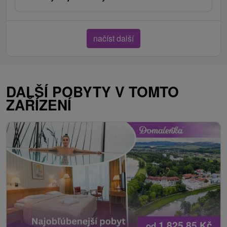
načíst další
DALŠÍ POBYTY V TOMTO
ZAŘÍZENÍ
1 825,85
Kč
od