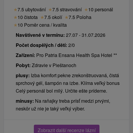
★
7.5 ubytování
★
7.5 stravování
★
10 personál
★
10 čistota
★
7.5 okolí
★
7.5 Poloha
★
10 Poměr cena / kvalita
Navštívené v termínu:
27.07 - 31.07.2026
Počet dospělých / dětí:
2/0
Zařízení:
Pro Patria Ensana Health Spa Hotel **
Pobyt:
Zdravie v Pieštanoch
plusy:
Izba komfort pekne zrekonštruovaná, čistá
sprchový gél, šampón na izbe. Klíma veľký bonus
Celý personál bol milý. Určite ešte prídeme.
mínusy:
Na raňajky treba prísť medzi prvými,
neskôr už nie je taký veľký výber.
Zobrazit další recenze lázní