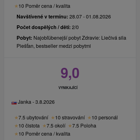
★
10 Poměr cena / kvalita
Navštívené v termínu:
28.07 - 01.08.2026
Počet dospělých / dětí:
2/0
Pobyt:
Najobľúbenejší pobyt Zdravie: Liečivá sila
Piešťan, bestseller medzi pobytmi
9,0
VYNIKAJÍCÍ
Janka - 3.8.2026
★
7.5 ubytování
★
10 stravování
★
10 personál
★
10 čistota
★
7.5 okolí
★
7.5 Poloha
★
10 Poměr cena / kvalita