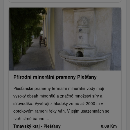
Přírodní minerální prameny Piešťany
Piešťanské prameny termální minerální vody mají
vysoký obsah minerálů a značné množství síry a
sirovodíku. Vyvěrají z hloubky země až 2000 m v
obtokovém rameni řeky Váh. V jejím usazeninách se
tvoří sirné bahno,...
Trnavský kraj -
Piešťany
0.08 Km