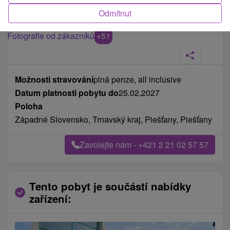
Odmítnut
Fotografie od zákazníků
+51
Možnosti stravování
plná penze, all inclusive
Datum platnosti pobytu do
25.02.2027
Poloha
Západné Slovensko, Trnavský kraj, Piešťany, Piešťany
Zavolejte nám - +421 2 21 02 57 57
Tento pobyt je součástí nabídky
zařízení: