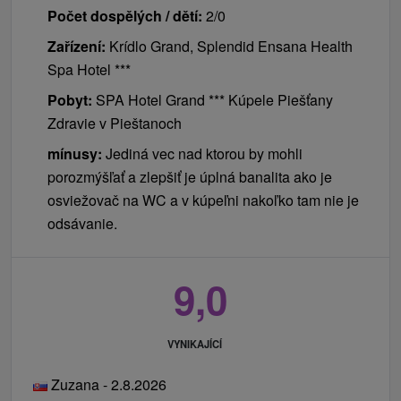
Počet dospělých / dětí:
2/0
Zařízení:
Krídlo Grand, Splendid Ensana Health
Spa Hotel ***
Pobyt:
SPA Hotel Grand *** Kúpele Piešťany
Zdravie v Pieštanoch
mínusy:
Jediná vec nad ktorou by mohli
porozmýšľať a zlepšiť je úplná banalita ako je
osviežovač na WC a v kúpeľni nakoľko tam nie je
odsávanie.
9,0
VYNIKAJÍCÍ
Zuzana - 2.8.2026