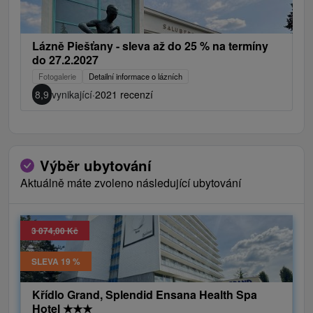
Lázně Piešťany - sleva až do 25 % na termíny
do 27.2.2027
Fotogalerie
Detailní informace o lázních
8,9
vynikající
·
2021 recenzí
Výběr ubytování
Aktuálně máte zvoleno následující ubytování
3 074,00 Kč
SLEVA 19 %
Křídlo Grand, Splendid Ensana Health Spa
Hotel
★
★
★