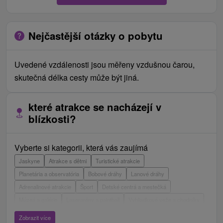
Nejčastější otázky o pobytu
Uvedené vzdálenosti jsou měřeny vzdušnou čarou,
skutečná délka cesty může být jiná.
které atrakce se nacházejí v
blízkosti?
Vyberte si kategorii, která vás zaujímá
Jaskyne
Atrakce s dětmi
Turistické atrakcie
Planetária a observatória
Bobové dráhy
Lanové dráhy
Adrenalinové atrakcie
Šport
Detské centrá a mestečká
Múzeá a galérie
Laserarény a paintball
Vyhliadkové veže a chodníky
ZOO a zvieracie farmy
Escaperoom
Botanické záhrady
Zobrazit více