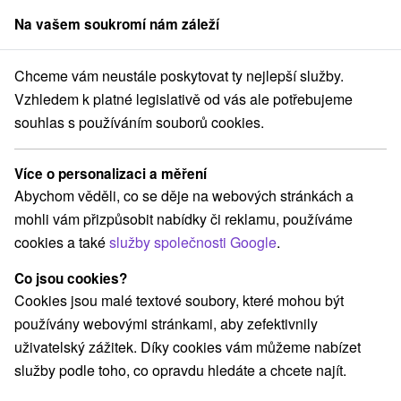
Na vašem soukromí nám záleží
člen skupiny
Sorger
Chceme vám neustále poskytovat ty nejlepší služby.
.2027
Pro zdravý pohyb v každém věku: Léčebný pobyt pro seniory
Vzhledem k platné legislativě od vás ale potřebujeme
souhlas s používáním souborů cookies.
Pro zdravý pohyb v každém věku:
Léčebný pobyt pro seniory
Více o personalizaci a měření
Křídlo Grand, Splendid Ensana Health Spa Hotel
★
★
★
Abychom věděli, co se děje na webových stránkách a
Lázně Piešťany - sleva až do 25 % na termíny do 27.2.2027
mohli vám přizpůsobit nabídky či reklamu, používáme
Piešťany
cookies a také
služby společnosti Google
.
Co jsou cookies?
Vybrat termín
Cookies jsou malé textové soubory, které mohou být
používány webovými stránkami, aby zefektivnily
uživatelský zážitek. Díky cookies vám můžeme nabízet
Navigovat do místa
služby podle toho, co opravdu hledáte a chcete najít.