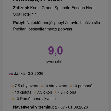
Zařízení:
Krídlo Grand, Splendid Ensana Health
Spa Hotel ***
Pobyt:
Najobľúbenejší pobyt Zdravie: Liečivá sila
Piešťan, bestseller medzi pobytmi
9,0
VYNIKAJÍCÍ
Janka - 3.8.2026
★
7.5 ubytování
★
10 stravování
★
10 personál
★
10 čistota
★
7.5 okolí
★
7.5 Poloha
★
10 Poměr cena / kvalita
Navštívené v termínu:
27.07 - 01.08.2026