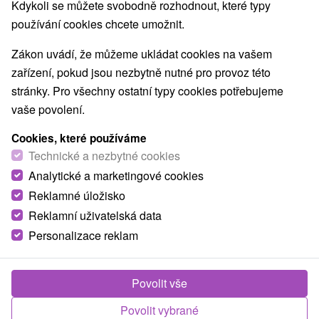
8,9
vynikající
2021 recenzí
·
Kdykoli se můžete svobodně rozhodnout, které typy
používání cookies chcete umožnit.
Zákon uvádí, že můžeme ukládat cookies na vašem
zařízení, pokud jsou nezbytně nutné pro provoz této
stránky. Pro všechny ostatní typy cookies potřebujeme
vaše povolení.
Cookies, které používáme
Technické a nezbytné cookies
Analytické a marketingové cookies
Reklamné úložisko
Reklamní uživatelská data
Personalizace reklam
Povolit vše
Povolit vybrané