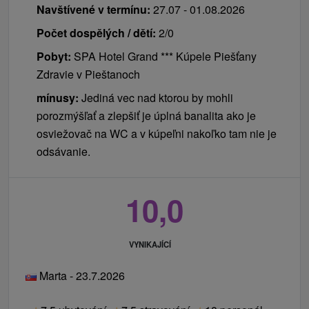
Navštívené v termínu:
27.07 - 01.08.2026
Počet dospělých / dětí:
2/0
Pobyt:
SPA Hotel Grand *** Kúpele Piešťany
Zdravie v Pieštanoch
mínusy:
Jediná vec nad ktorou by mohli
porozmýšľať a zlepšiť je úplná banalita ako je
osviežovač na WC a v kúpeľni nakoľko tam nie je
odsávanie.
10,0
VYNIKAJÍCÍ
Marta - 23.7.2026